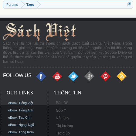
Forums
Tags
Sách Việt là nơi lưu trữ thông tin sách được xuất bản tại Việt Nam. Trong
thông tin giới thiệu của mỗi sách thường có liên kết nguồn của tài liệu đang
được lưu trữ tại các thư viện của Việt Nam. Đối với liên kết Google Drive có
thể tải được miễn phí hoặc KHÔNG có quyền truy cập (thường là không có
bản số hóa).
FOLLOW US
OUR LINKS
THÔNG TIN
Bản Đồ
eBook Tiếng Việt
eBook Tiếng Anh
Góp Ý
eBook Tạp Chí
Nội Quy
eBook Ngoại Ngữ
Thị trường
eBook Tặng Kèm
Trợ giúp