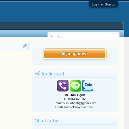
Log in or Sign up
Sign up now!
Hỗ trợ tìm sách
Mr. Hữu Hạnh
ĐT: 0944.625.325
Email: buihuuhanh@gmail.com
Danh sách eBook
Sách Việt
Nhà Tài Trợ