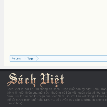
Forums
Tags
Sách Việt là nơi lưu trữ thông tin sách được xuất bản tại Việt Nam. Tron
thông tin giới thiệu của mỗi sách thường có liên kết nguồn của tài liệu đan
được lưu trữ tại các thư viện của Việt Nam. Đối với liên kết Google Drive c
thể tải được miễn phí hoặc KHÔNG có quyền truy cập (thường là không c
bản số hóa).