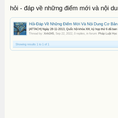
hỏi - đáp về những điểm mới và nội d
Hỏi-Đáp Về Những Điểm Mới Và Nội Dung Cơ Bản 
[ATTACH] Ngày 28-11-2013, Quốc hội khóa XIII, kỳ họp thứ 6 đã ban 
Thread by:
Xnhi345
,
Sep 22, 2022
, 0 replies, in forum:
Pháp Luật Học
Showing results 1 to 1 of 1