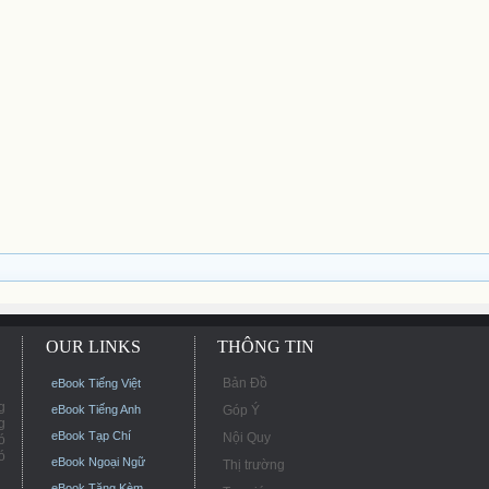
OUR LINKS
THÔNG TIN
Bản Đồ
eBook Tiếng Việt
g
eBook Tiếng Anh
Góp Ý
g
eBook Tạp Chí
Nội Quy
ó
ó
eBook Ngoại Ngữ
Thị trường
eBook Tặng Kèm