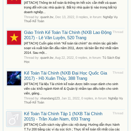
[ATTACH] Thông tin kế toán là thông tin hết sức cần thiết và quan
trọng đối với các nhà quản lý. Bất kỳ nhà quản lý nào trong bất kỳ
doanh nghiệp...
Thread by:
quanh.bv
,
Dec 13, 2022
, 0 replies, in forum:
Nghiệp Vụ
Thuế-Kế Toán
Giáo Trình Kế Toán Tài Chính (NXB Lao Động
Thread
2017) - Lê Văn Luyện, 520 Trang
[ATTACH] Cuốn giáo trình “Kế toán tài chính” do nhóm tác giả biên
soạn và xuất bản lần đầu năm 2011, được tái bản lần thứ nhất năm
2014. Sau một...
Thread by:
quanh.bv
,
Aug 22, 2022
, 0 replies, in forum:
Tủ Sách Đại
Học
Kế Toán Tài Chính (NXB Đại Học Quốc Gia
Thread
2017) - Hồ Xuân Thủy, 388 Trang
[ATTACH] Tài liệu Tài chính kế toán được biên soạn dành cho sinh
viên các khối ngành Kinh tế & Quản lý nhằm tạo điều kiện cho sinh
viên, giảng...
Thread by:
nhandang123
,
Jan 11, 2022
, 0 replies, in forum:
Nghiệp Vụ
Thuế-Kế Toán
Kế Toán Tài Chính Tập 1 (NXB Tài Chính
Thread
2015) - Trần Xuân Nam, 693 Trang
[ATTACH] Cuốn sách này gồm các nội dung: Hướng dẫn thực hành
T.Tư 200 bằng các ví dụ súc tích ; Thực tế kế toán tốt nhất của các