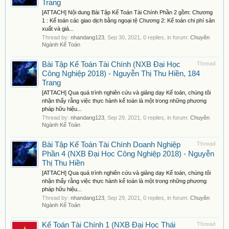
Trang
[ATTACH] Nội dung Bài Tập Kế Toán Tài Chính Phần 2 gồm: Chương
1 : Kế toán các giao dịch bằng ngoại tệ Chương 2: Kế toán chi phí sản
xuất và giá...
Thread by:
nhandang123
,
Sep 30, 2021
, 0 replies, in forum:
Chuyên
Ngành Kế Toán
Bài Tập Kế Toán Tài Chính (NXB Đại Học
Thread
Công Nghiệp 2018) - Nguyễn Thị Thu Hiền, 184
Trang
[ATTACH] Qua quá trình nghiên cứu và giảng dạy Kế toán, chúng tôi
nhận thấy rằng việc thực hành kế toán là một trong những phương
pháp hữu hiệu...
Thread by:
nhandang123
,
Sep 29, 2021
, 0 replies, in forum:
Chuyên
Ngành Kế Toán
Bài Tập Kế Toán Tài Chính Doanh Nghiệp
Thread
Phần 4 (NXB Đại Học Công Nghiệp 2018) - Nguyễn
Thị Thu Hiền
[ATTACH] Qua quá trình nghiên cứu và giảng dạy Kể toán, chúng tôi
nhận thấy rằng việc thực hành kế toán là một trong những phương
pháp hữu hiệu...
Thread by:
nhandang123
,
Sep 29, 2021
, 0 replies, in forum:
Chuyên
Ngành Kế Toán
Kế Toán Tài Chính 1 (NXB Đại Học Thái
Thread