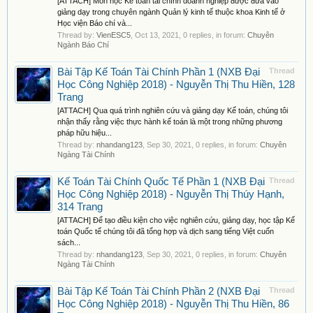
[ATTACH] Môn học Kế toán tài chính doanh nghiệp được đưa vào
giảng dạy trong chuyên ngành Quản lý kinh tế thuộc khoa Kinh tế ở
Học viện Báo chí và...
Thread by:
VienESC5
,
Oct 13, 2021
, 0 replies, in forum:
Chuyên
Ngành Báo Chí
Bài Tập Kế Toán Tài Chính Phần 1 (NXB Đại
Thread
Học Công Nghiệp 2018) - Nguyễn Thị Thu Hiền, 128
Trang
[ATTACH] Qua quá trình nghiên cứu và giảng dạy Kế toán, chúng tôi
nhận thấy rằng việc thực hành kế toán là một trong những phương
pháp hữu hiệu...
Thread by:
nhandang123
,
Sep 30, 2021
, 0 replies, in forum:
Chuyên
Ngàng Tài Chính
Kế Toán Tài Chính Quốc Tế Phần 1 (NXB Đại
Thread
Học Công Nghiệp 2018) - Nguyễn Thị Thúy Hạnh,
314 Trang
[ATTACH] Để tạo điều kiện cho việc nghiên cứu, giảng dạy, học tập Kế
toán Quốc tế chúng tôi đã tổng hợp và dịch sang tiếng Việt cuốn
sách...
Thread by:
nhandang123
,
Sep 30, 2021
, 0 replies, in forum:
Chuyên
Ngàng Tài Chính
Bài Tập Kế Toán Tài Chính Phần 2 (NXB Đại
Thread
Học Công Nghiệp 2018) - Nguyễn Thị Thu Hiền, 86