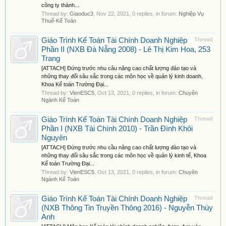
công ty thành...
Thread by:
Giaoduc3
,
Nov 22, 2021
, 0 replies, in forum:
Nghiệp Vụ
Thuế-Kế Toán
Giáo Trình Kế Toán Tài Chính Doanh Nghiệp
Thread
Phần II (NXB Đà Nẵng 2008) - Lê Thị Kim Hoa, 253
Trang
[ATTACH] Đứng trước nhu câu nâng cao chất lượng đảo tạo và
những thay đổi sâu sắc trong các môn học về quản lý kinh doanh,
Khoa Kế toán Trường Đại...
Thread by:
VienESC5
,
Oct 13, 2021
, 0 replies, in forum:
Chuyên
Ngành Kế Toán
Giáo Trình Kế Toán Tài Chính Doanh Nghiệp
Thread
Phần I (NXB Tài Chính 2010) - Trần Đình Khôi
Nguyên
[ATTACH] Đứng trước nhu cầu nâng cao chất lượng đào tạo và
những thay đổi sâu sắc trong các môn học về quản lý kinh tế, Khoa
Kế toán Trường Đại...
Thread by:
VienESC5
,
Oct 13, 2021
, 0 replies, in forum:
Chuyên
Ngành Kế Toán
Giáo Trình Kế Toán Tài Chính Doanh Nghiệp
Thread
(NXB Thông Tin Truyền Thông 2016) - Nguyễn Thùy
Anh