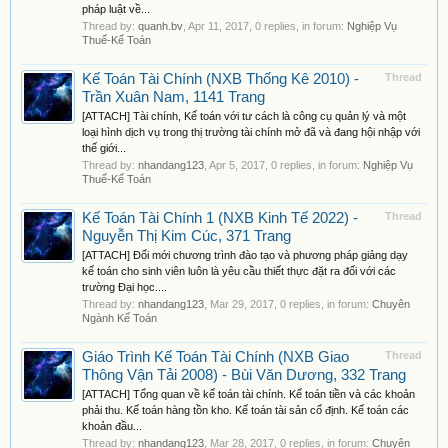
pháp luật về...
Thread by:
quanh.bv
,
Apr 11, 2017
, 0 replies, in forum:
Nghiệp Vụ
Thuế-Kế Toán
Kế Toán Tài Chính (NXB Thống Kê 2010) -
Thread
Trần Xuân Nam, 1141 Trang
[ATTACH] Tài chính, Kế toán với tư cách là công cụ quản lý và một
loại hình dịch vụ trong thị trường tài chính mở đã và đang hội nhập với
thế giới...
Thread by:
nhandang123
,
Apr 5, 2017
, 0 replies, in forum:
Nghiệp Vụ
Thuế-Kế Toán
Kế Toán Tài Chính 1 (NXB Kinh Tế 2022) -
Thread
Nguyễn Thị Kim Cúc, 371 Trang
[ATTACH] Đổi mới chương trình đào tạo và phương pháp giảng dạy
kế toán cho sinh viên luôn là yêu cầu thiết thực đặt ra đối với các
trường Đại học....
Thread by:
nhandang123
,
Mar 29, 2017
, 0 replies, in forum:
Chuyên
Ngành Kế Toán
Giáo Trình Kế Toán Tài Chính (NXB Giao
Thread
Thông Vận Tải 2008) - Bùi Văn Dương, 332 Trang
[ATTACH] Tổng quan về kế toán tài chính. Kế toán tiền và các khoản
phải thu. Kế toán hàng tồn kho. Kế toán tài sản cố định. Kế toán các
khoản đầu...
Thread by:
nhandang123
,
Mar 28, 2017
, 0 replies, in forum:
Chuyên