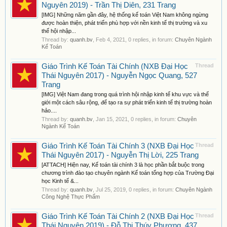
Nguyên 2019) - Trần Thị Diên, 231 Trang
[IMG] Những năm gần đây, hệ thống kế toán Việt Nam không ngừng
được hoàn thiện, phát triển phù hợp với nền kinh tế thị trường và xu
thế hội nhập...
Thread by:
quanh.bv
,
Feb 4, 2021
, 0 replies, in forum:
Chuyên Ngành
Kế Toán
Giáo Trình Kế Toán Tài Chính (NXB Đại Học
Thread
Thái Nguyên 2017) - Nguyễn Ngọc Quang, 527
Trang
[IMG] Việt Nam đang trong quá trình hội nhập kinh tế khu vực và thế
giới một cách sâu rộng, để tạo ra sự phát triển kinh tế thị trường hoàn
hảo....
Thread by:
quanh.bv
,
Jan 15, 2021
, 0 replies, in forum:
Chuyên
Ngành Kế Toán
Giáo Trình Kế Toán Tài Chính 3 (NXB Đại Học
Thread
Thái Nguyên 2017) - Nguyễn Thị Lời, 225 Trang
[ATTACH] Hiện nay, Kế toán tài chính 3 là học phần bắt buộc trong
chương trình đào tạo chuyên ngành Kế toán tổng hợp của Trường Đại
học Kinh tế &...
Thread by:
quanh.bv
,
Jul 25, 2019
, 0 replies, in forum:
Chuyên Ngành
Công Nghệ Thực Phẩm
Giáo Trình Kế Toán Tài Chính 2 (NXB Đại Học
Thread
Thái Nguyên 2019) - Đỗ Thị Thúy Phương, 437