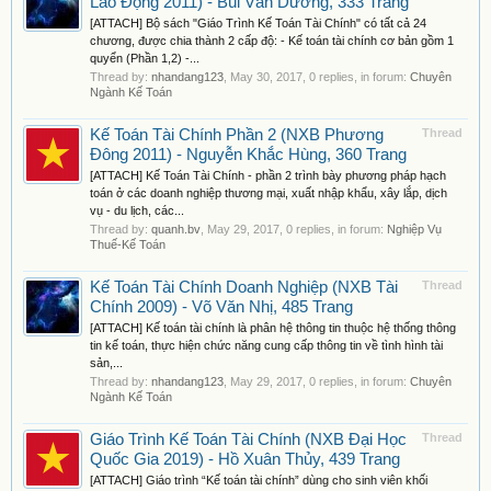
Lao Động 2011) - Bùi Văn Dương, 333 Trang
[ATTACH] Bộ sách "Giáo Trình Kế Toán Tài Chính" có tất cả 24
chương, được chia thành 2 cấp độ: - Kế toán tài chính cơ bản gồm 1
quyển (Phần 1,2) -...
Thread by:
nhandang123
,
May 30, 2017
, 0 replies, in forum:
Chuyên
Ngành Kế Toán
Kế Toán Tài Chính Phần 2 (NXB Phương
Thread
Đông 2011) - Nguyễn Khắc Hùng, 360 Trang
[ATTACH] Kế Toán Tài Chính - phần 2 trình bày phương pháp hạch
toán ở các doanh nghiệp thương mại, xuất nhập khẩu, xây lắp, dịch
vụ - du lịch, các...
Thread by:
quanh.bv
,
May 29, 2017
, 0 replies, in forum:
Nghiệp Vụ
Thuế-Kế Toán
Kế Toán Tài Chính Doanh Nghiệp (NXB Tài
Thread
Chính 2009) - Võ Văn Nhị, 485 Trang
[ATTACH] Kế toán tài chính là phân hệ thông tin thuộc hệ thống thông
tin kế toán, thực hiện chức năng cung cấp thông tin về tình hình tài
sản,...
Thread by:
nhandang123
,
May 29, 2017
, 0 replies, in forum:
Chuyên
Ngành Kế Toán
Giáo Trình Kế Toán Tài Chính (NXB Đại Học
Thread
Quốc Gia 2019) - Hồ Xuân Thủy, 439 Trang
[ATTACH] Giáo trình “Kế toán tài chính” dùng cho sinh viên khối