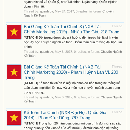
ngành Kinh tế và Quản lý, như Tài chính, Ngân hàng, Quản trị kinh
doanh, Kinh tế...
Thread by:
quanh.bv
,
May 24, 2017
, 0 replies, in forum:
Chuyên
Ngành Kế Toán
Bài Giảng Kế Toán Tài Chính 3 (NXB Tài
Thread
Chính Marketing 2019) - Nhiều Tác Giả, 218 Trang
[ATTACH] Đối tượng được tác giả hướng đến trước hết là sinh viên
bậc đại học chuyên ngành kế toán - kiểm toán của trường đại học Tài
chính...
Thread by:
quanh.bv
,
May 6, 2017
, 0 replies, in forum:
Chuyên Ngành
Kế Toán
Bài Giảng Kế Toán Tài Chính 1 (NXB Tài
Thread
Chính Marketing 2020) - Phạm Huỳnh Lan Vi, 289
Trang
[ATTACH] Kế toán tài chính là một bộ phận cơ bản trong hệ thống kế
toán doanh nghiệp hiện nay và là môn học chuyên ngành quan trọng
trong chương...
Thread by:
quanh.bv
,
May 6, 2017
, 0 replies, in forum:
Chuyên Ngành
Kế Toán
Kế Toán Tài Chính (NXB Đại Học Quốc Gia
Thread
2014) - Phan Đức Dũng, 797 Trang
[ATTACH] Trong hơn 20 năm qua, cùng với quá trình đổi mới sâu sắc
tư duy quản lý nền kinh tế của đất nước, đổi mới toàn diện hệ thống