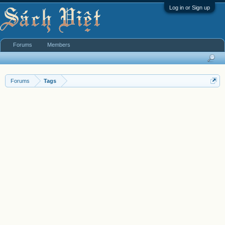
Log in or Sign up
Forums
Members
Forums
Tags