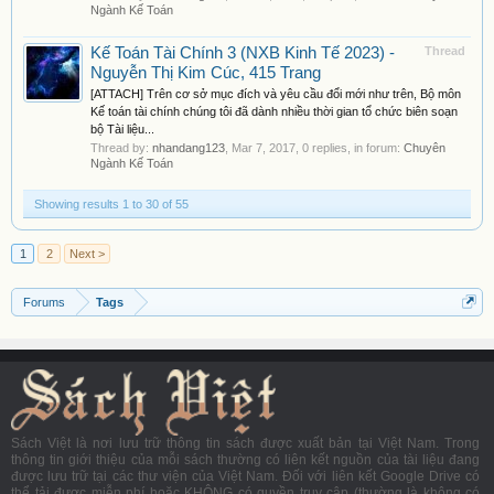
Ngành Kế Toán
Kế Toán Tài Chính 3 (NXB Kinh Tế 2023) -
Thread
Nguyễn Thị Kim Cúc, 415 Trang
[ATTACH] Trên cơ sở mục đích và yêu cầu đổi mới như trên, Bộ môn
Kế toán tài chính chúng tôi đã dành nhiều thời gian tổ chức biên soạn
bộ Tài liệu...
Thread by:
nhandang123
,
Mar 7, 2017
, 0 replies, in forum:
Chuyên
Ngành Kế Toán
Showing results 1 to 30 of 55
1
2
Next >
Forums
Tags
Sách Việt là nơi lưu trữ thông tin sách được xuất bản tại Việt Nam. Trong
thông tin giới thiệu của mỗi sách thường có liên kết nguồn của tài liệu đang
được lưu trữ tại các thư viện của Việt Nam. Đối với liên kết Google Drive có
thể tải được miễn phí hoặc KHÔNG có quyền truy cập (thường là không có