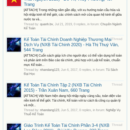
Trang
[ATTACH] Trong những năm gần đây, với xu hướng toàn cầu hóa và
hội nhập kinh tế thế giới, các chính sách mở cửa quan hệ kinh tế giữa
nước ta và...
Thread by:
quanh.bv
,
Jul 21, 2019
, 0 replies, in forum:
Chuyên Ngành
Kế Toán
Kế Toán Tài Chính Doanh Nghiệp Thương Mại
Thread
Dịch Vụ (NXB Tài Chính 2020) - Hà Thị Thuý Vân,
544 Trang
[ATTACH] Cuốn sách giúp ích cho người đọc có thể vận dụng kế toán
và phản ánh trên Báo cáo tài chính, phù hợp với Luật kế toán, chuẩn
mực Kế toán...
Thread by:
nhandang123
,
Jun 6, 2017
, 0 replies, in forum:
Tủ Sách
Đại Học
Kế Toán Tài Chính Tập 2 (NXB Tài Chính
Thread
2015) - Trần Xuân Nam, 660 Trang
[ATTACH] Việt Nam hiện đang hội nhập ngày càng sâu, toàn diện vào
nền kinh tế thế giới. Tài chính, Kế toán với tư cách là công cụ quản lý
và một...
Thread by:
nhandang123
,
Jun 5, 2017
, 0 replies, in forum:
Nghiệp Vụ
Thuế-Kế Toán
Giáo Trình Kế Toán Tài Chính Phần 3-4 (NXB
Thread