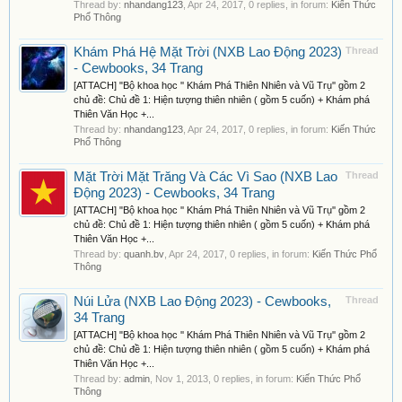
Thread by:
nhandang123
,
Apr 24, 2017
, 0 replies, in forum:
Kiến Thức
Phổ Thông
Khám Phá Hệ Mặt Trời (NXB Lao Động 2023)
Thread
- Cewbooks, 34 Trang
[ATTACH] "Bộ khoa học '' Khám Phá Thiên Nhiên và Vũ Trụ'' gồm 2
chủ đề: Chủ đề 1: Hiện tượng thiên nhiên ( gồm 5 cuốn) + Khám phá
Thiên Văn Học +...
Thread by:
nhandang123
,
Apr 24, 2017
, 0 replies, in forum:
Kiến Thức
Phổ Thông
Mặt Trời Mặt Trăng Và Các Vì Sao (NXB Lao
Thread
Động 2023) - Cewbooks, 34 Trang
[ATTACH] "Bộ khoa học '' Khám Phá Thiên Nhiên và Vũ Trụ'' gồm 2
chủ đề: Chủ đề 1: Hiện tượng thiên nhiên ( gồm 5 cuốn) + Khám phá
Thiên Văn Học +...
Thread by:
quanh.bv
,
Apr 24, 2017
, 0 replies, in forum:
Kiến Thức Phổ
Thông
Núi Lửa (NXB Lao Động 2023) - Cewbooks,
Thread
34 Trang
[ATTACH] "Bộ khoa học '' Khám Phá Thiên Nhiên và Vũ Trụ'' gồm 2
chủ đề: Chủ đề 1: Hiện tượng thiên nhiên ( gồm 5 cuốn) + Khám phá
Thiên Văn Học +...
Thread by:
admin
,
Nov 1, 2013
, 0 replies, in forum:
Kiến Thức Phổ
Thông