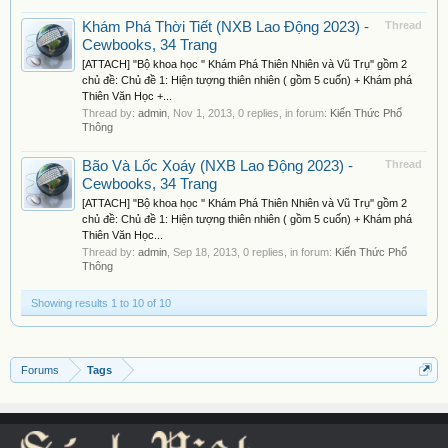
Khám Phá Thời Tiết (NXB Lao Động 2023) -
Thread
Cewbooks, 34 Trang
[ATTACH] "Bộ khoa học '' Khám Phá Thiên Nhiên và Vũ Trụ'' gồm 2
chủ đề: Chủ đề 1: Hiện tượng thiên nhiên ( gồm 5 cuốn) + Khám phá
Thiên Văn Học +...
Thread by:
admin
,
Nov 1, 2013
, 0 replies, in forum:
Kiến Thức Phổ
Thông
Bão Và Lốc Xoáy (NXB Lao Động 2023) -
Thread
Cewbooks, 34 Trang
[ATTACH] "Bộ khoa học '' Khám Phá Thiên Nhiên và Vũ Trụ'' gồm 2
chủ đề: Chủ đề 1: Hiện tượng thiên nhiên ( gồm 5 cuốn) + Khám phá
Thiên Văn Học...
Thread by:
admin
,
Sep 18, 2013
, 0 replies, in forum:
Kiến Thức Phổ
Thông
Showing results 1 to 10 of 10
Forums
Tags