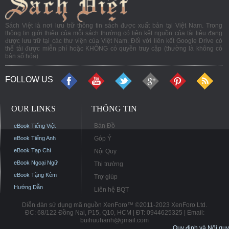
Sách Việt là nơi lưu trữ thông tin sách được xuất bản tại Việt Nam. Trong
thông tin giới thiệu của mỗi sách thường có liên kết nguồn của tài liệu đang
được lưu trữ tại các thư viện của Việt Nam. Đối với liên kết Google Drive có
thể tải được miễn phí hoặc KHÔNG có quyền truy cập (thường là không có
bản số hóa).
FOLLOW US
OUR LINKS
THÔNG TIN
Bản Đồ
eBook Tiếng Việt
eBook Tiếng Anh
Góp Ý
eBook Tạp Chí
Nội Quy
eBook Ngoại Ngữ
Thị trường
eBook Tặng Kèm
Trợ giúp
Hướng Dẫn
Liên hệ BQT
Diễn đàn sử dụng mã nguồn XenForo™ ©2011-2023 XenForo Ltd.
ĐC: 68/122 Đồng Nai, P15, Q10, HCM | ĐT: 0944625325 | Email:
buihuuhanh@gmail.com
Quy định và Nội quy