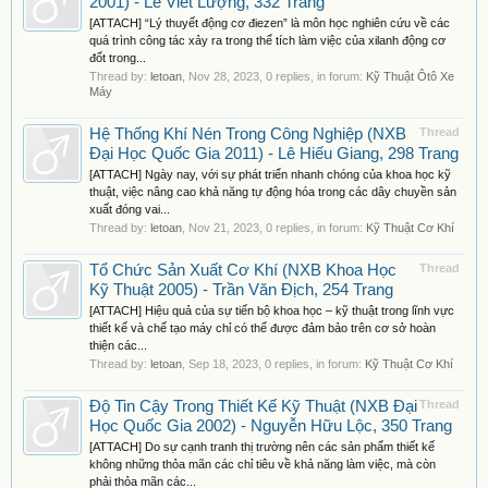
2001) - Lê Viết Lượng, 332 Trang
[ATTACH] “Lý thuyết động cơ điezen” là môn học nghiên cứu về các
quá trình công tác xảy ra trong thể tích làm việc của xilanh động cơ
đốt trong...
Thread by:
letoan
,
Nov 28, 2023
, 0 replies, in forum:
Kỹ Thuật Ôtô Xe
Máy
Hệ Thống Khí Nén Trong Công Nghiệp (NXB
Thread
Đại Học Quốc Gia 2011) - Lê Hiếu Giang, 298 Trang
[ATTACH] Ngày nay, với sự phát triển nhanh chóng của khoa học kỹ
thuật, việc nâng cao khả năng tự động hóa trong các dây chuyền sản
xuất đóng vai...
Thread by:
letoan
,
Nov 21, 2023
, 0 replies, in forum:
Kỹ Thuật Cơ Khí
Tổ Chức Sản Xuất Cơ Khí (NXB Khoa Học
Thread
Kỹ Thuật 2005) - Trần Văn Địch, 254 Trang
[ATTACH] Hiệu quả của sự tiến bộ khoa học – kỹ thuật trong lĩnh vực
thiết kế và chế tạo máy chỉ có thể được đảm bảo trên cơ sở hoàn
thiện các...
Thread by:
letoan
,
Sep 18, 2023
, 0 replies, in forum:
Kỹ Thuật Cơ Khí
Độ Tin Cậy Trong Thiết Kế Kỹ Thuật (NXB Đại
Thread
Học Quốc Gia 2002) - Nguyễn Hữu Lộc, 350 Trang
[ATTACH] Do sự cạnh tranh thị trường nên các sản phẩm thiết kế
không những thỏa mãn các chỉ tiêu về khả năng làm việc, mà còn
phải thỏa mãn các...