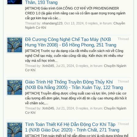
Thân, 193 Trang
[ATTACH] Giáo trình GIA CÔNG CƠ KHÍ VỚI PRO/ENGINEER
CREO 1.0 (là giáo trình nâng cao và có tầm quan trọng trong ngành
cắt gọt kim loại và các...
Thread by:
nhandang123
,
Oct 13, 2024
, 0 replies, in forum:
Chuyên
Ngành Cơ Khí
Đề Cương Công Nghệ Chế Tạo Máy (NXB
Thread
Hưng Yên 2008) - Đỗ Hồng Phong, 251 Trang
[ATTACH] Trước sự đa dạng của rất nhiều cuốn sách nói về Công
nghệ Chế tạo máy, cuốn nào cũng rất dày. Kiến thức thì nhiều như
vậy mà số học trình...
Thread by:
Xnhi345
,
Jul 21, 2024
, 0 replies, in forum:
Chuyên Ngành
Cơ Khí
Giáo Trình Hệ Thống Truyền Động Thủy Khí
Thread
(NXB Đà Nẵng 2005) - Trần Xuân Tùy, 122 Trang
[ATTACH] Truyền động được công suất cao và lực lớn, (nhờ các cơ
cấu tương đối đơn giản, hoạt động với độ tin cậy cao nhưng đòi hỏi ít
về chăm sóc,...
Thread by:
Xnhi345
,
Jul 21, 2024
, 0 replies, in forum:
Chuyên Ngành
Cơ Khí
Tính Toán Thiết Kế Hệ Dẫn Động Cơ Khí Tập
Thread
1 (NXB Giáo Dục 2020) - Trịnh Chất, 271 Trang
[ATTACH] Tính toán thiết kế hệ dẫn động cơ khí là nội dung không thể