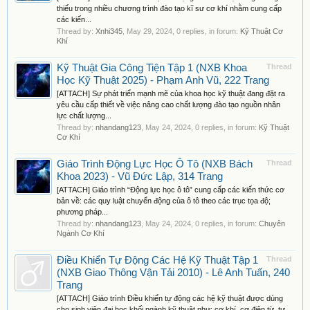
thiếu trong nhiều chương trình đào tạo kĩ sư cơ khí nhằm cung cấp
các kiến...
Thread by:
Xnhi345
,
May 29, 2024
, 0 replies, in forum:
Kỹ Thuật Cơ
Khí
Kỹ Thuật Gia Công Tiện Tập 1 (NXB Khoa
Thread
Học Kỹ Thuật 2025) - Phạm Anh Vũ, 222 Trang
[ATTACH] Sự phát triển mạnh mẽ của khoa học kỹ thuật đang đặt ra
yêu cầu cấp thiết về việc nâng cao chất lượng đào tạo nguồn nhân
lực chất lượng...
Thread by:
nhandang123
,
May 24, 2024
, 0 replies, in forum:
Kỹ Thuật
Cơ Khí
Giáo Trình Động Lực Học Ô Tô (NXB Bách
Thread
Khoa 2023) - Vũ Đức Lập, 314 Trang
[ATTACH] Giáo trình “Động lực học ô tô” cung cấp các kiến thức cơ
bản về: các quy luật chuyển động của ô tô theo các trục tọa độ;
phương pháp...
Thread by:
nhandang123
,
May 24, 2024
, 0 replies, in forum:
Chuyên
Ngành Cơ Khí
Điều Khiển Tự Động Các Hệ Kỹ Thuật Tập 1
Thread
(NXB Giao Thông Vận Tải 2010) - Lê Anh Tuấn, 240
Trang
[ATTACH] Giáo trình Điều khiển tự động các hệ kỹ thuật được dùng
cho sinh viên đại học khối ngành kỹ thuật như: cơ khí, cơ điện từ, tự