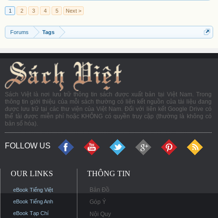
1
2
3
4
5
Next >
Forums
Tags
Sách Việt là nơi lưu trữ thông tin sách được xuất bản tại Việt Nam. Trong
thông tin giới thiệu của mỗi sách thường có liên kết nguồn của tài liệu đang
được lưu trữ tại các thư viện của Việt Nam. Đối với liên kết Google Drive có
thể tải được miễn phí hoặc KHÔNG có quyền truy cập (thường là không có
bản số hóa).
FOLLOW US
OUR LINKS
THÔNG TIN
Bản Đồ
eBook Tiếng Việt
eBook Tiếng Anh
Góp Ý
eBook Tạp Chí
Nội Quy