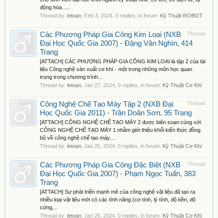
động hóa......
Thread by:
letoan
,
Feb 3, 2024
, 0 replies, in forum:
Kỹ Thuật ROBOT
Các Phương Pháp Gia Công Kim Loại (NXB
Thread
Đại Học Quốc Gia 2007) - Đặng Văn Nghìn, 414
Trang
[ATTACH] CÁC PHƯƠNG PHÁP GIA CÔNG KIM LOẠI là tập 2 của tài
liệu Công nghệ sản xuất cơ khí - một trong những môn học quan
trọng trong chương trình...
Thread by:
letoan
,
Jan 27, 2024
, 0 replies, in forum:
Kỹ Thuật Cơ Khí
Công Nghệ Chế Tạo Máy Tập 2 (NXB Đại
Thread
Học Quốc Gia 2011) - Trần Doãn Sơn, 95 Trang
[ATTACH] CÔNG NGHỆ CHẾ TẠO MÁY 2 được biên soạn cùng với
CÔNG NGHỆ CHẾ TẠO MÁY 1 nhằm giới thiệu khối kiến thức đồng
bộ về công nghệ chế tạo máy....
Thread by:
letoan
,
Jan 25, 2024
, 0 replies, in forum:
Kỹ Thuật Cơ Khí
Các Phương Pháp Gia Công Đặc Biệt (NXB
Thread
Đại Học Quốc Gia 2007) - Phạm Ngọc Tuấn, 383
Trang
[ATTACH] Sự phát triển mạnh mẽ của công nghệ vật liệu đã tạo ra
nhiều loại vật liệu mới có các tính năng (cơ tính, lý tính, độ bền, độ
cứng,...
Thread by:
letoan
,
Jan 25, 2024
, 0 replies, in forum:
Kỹ Thuật Cơ Khí