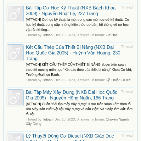
Bài Tập Cơ Học Kỹ Thuật (NXB Bách Khoa
Thread
2009) - Nguyễn Nhật Lệ, 227 Trang
[ATTACH] Cơ học kỹ thuật là một trong các môn cơ sở kỹ thuật. Cơ
học kỹ thuật cung cấp những kiến thức cơ bản, hệ thống về cơ học
vật rắn không...
Thread by:
letoan
,
Dec 16, 2023
, 0 replies, in forum:
Cơ Học
Kết Cấu Thép Của Thiết Bị Nâng (NXB Đại
Thread
Học Quốc Gia 2005) - Huỳnh Văn Hoàng, 230
Trang
[ATTACH] KẾT CẤU THÉP CỦA THIẾT BỊ NÂNG được biên soạn
theo đề cương môn học “Kết cấu thép của thiết bị nâng" Khoa Cơ khí,
Trường Đại học Bách...
Thread by:
letoan
,
Dec 15, 2023
, 0 replies, in forum:
Kỹ Thuật Cơ Khí
Bài Tập Máy Xây Dựng (NXB Đại Học Quốc
Thread
Gia 2009) - Nguyễn Hồng Ngân, 196 Trang
[ATTACH] Cuốn “Bài tập máy xây dựng” được biên soạn kèm theo tài
liệu Máy sản xuất vật liệu xây dựng và cấu kiện” và “Máy làm đất” làm
tài liệu...
Thread by:
letoan
,
Dec 13, 2023
, 0 replies, in forum:
Chuyên Ngành
Xây Dựng
Lý Thuyết Động Cơ Diesel (NXB Giáo Dục
Thread