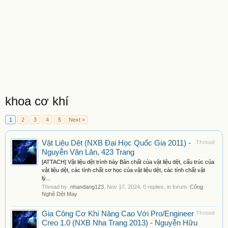
khoa cơ khí
1
2
3
4
5
Next >
Vật Liệu Dệt (NXB Đại Học Quốc Gia 2011) -
Thread
Nguyễn Văn Lân, 423 Trang
[ATTACH] Vật liệu dệt trình bày Bản chất của vật liệu dệt, cấu trúc của
vật liệu dệt, các tính chất cơ học của vật liệu dệt, các tính chất vật
lý...
Thread by:
nhandang123
,
Nov 17, 2024
, 0 replies, in forum:
Công
Nghệ Dệt May
Gia Công Cơ Khí Nâng Cao Với Pro/Engineer
Thread
Creo 1.0 (NXB Nha Trang 2013) - Nguyễn Hữu