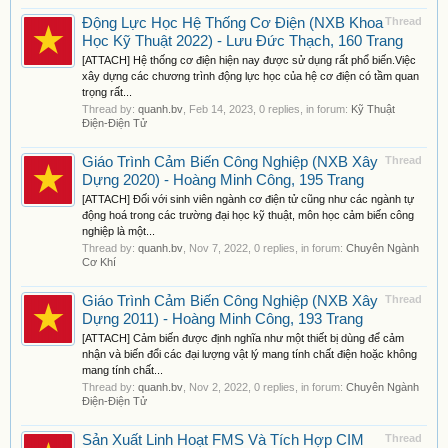
Động Lực Học Hệ Thống Cơ Điện (NXB Khoa
Thread
Học Kỹ Thuật 2022) - Lưu Đức Thạch, 160 Trang
[ATTACH] Hệ thống cơ điện hiện nay được sử dụng rất phổ biến.Việc
xây dựng các chương trình động lực học của hệ cơ điện có tầm quan
trọng rất...
Thread by:
quanh.bv
,
Feb 14, 2023
, 0 replies, in forum:
Kỹ Thuật
Điện-Điện Tử
Giáo Trình Cảm Biến Công Nghiệp (NXB Xây
Thread
Dựng 2020) - Hoàng Minh Công, 195 Trang
[ATTACH] Đối với sinh viên ngành cơ điện tử cũng như các ngành tự
động hoá trong các trường đại học kỹ thuật, môn học cảm biến công
nghiệp là một...
Thread by:
quanh.bv
,
Nov 7, 2022
, 0 replies, in forum:
Chuyên Ngành
Cơ Khí
Giáo Trình Cảm Biến Công Nghiệp (NXB Xây
Thread
Dựng 2011) - Hoàng Minh Công, 193 Trang
[ATTACH] Cảm biến được định nghĩa như một thiết bị dùng để cảm
nhận và biến đổi các đại lượng vật lý mang tính chất điện hoặc không
mang tính chất...
Thread by:
quanh.bv
,
Nov 2, 2022
, 0 replies, in forum:
Chuyên Ngành
Điện-Điện Tử
Sản Xuất Linh Hoạt FMS Và Tích Hợp CIM
Thread