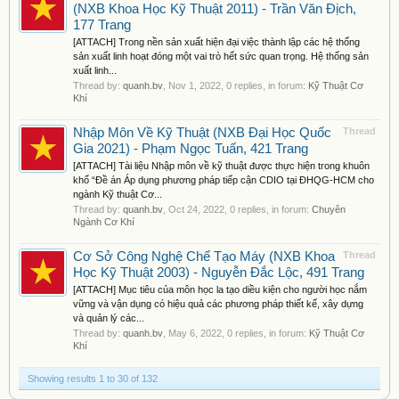
(NXB Khoa Học Kỹ Thuật 2011) - Trần Văn Địch,
177 Trang
[ATTACH] Trong nền sản xuất hiện đại việc thành lập các hệ thống
sản xuất linh hoạt đóng một vai trò hết sức quan trọng. Hệ thống sản
xuất linh...
Thread by:
quanh.bv
,
Nov 1, 2022
, 0 replies, in forum:
Kỹ Thuật Cơ
Khí
Nhập Môn Về Kỹ Thuật (NXB Đại Học Quốc
Thread
Gia 2021) - Phạm Ngọc Tuấn, 421 Trang
[ATTACH] Tài liệu Nhập môn về kỹ thuật được thực hiện trong khuôn
khổ “Đề án Áp dụng phương pháp tiếp cận CDIO tại ĐHQG-HCM cho
ngành Kỹ thuật Cơ...
Thread by:
quanh.bv
,
Oct 24, 2022
, 0 replies, in forum:
Chuyên
Ngành Cơ Khí
Cơ Sở Công Nghệ Chế Tạo Máy (NXB Khoa
Thread
Học Kỹ Thuật 2003) - Nguyễn Đắc Lộc, 491 Trang
[ATTACH] Mục tiêu của môn học la tạo diều kiện cho người học nắm
vững và vận dụng có hiệu quả các phương pháp thiết kế, xây dựng
và quản lý các...
Thread by:
quanh.bv
,
May 6, 2022
, 0 replies, in forum:
Kỹ Thuật Cơ
Khí
Showing results 1 to 30 of 132