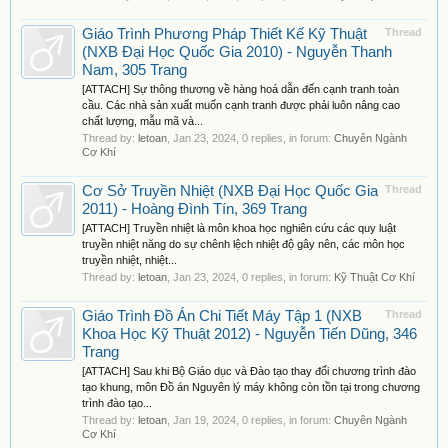
Giáo Trình Phương Pháp Thiết Kế Kỹ Thuật
Thread
(NXB Đại Học Quốc Gia 2010) - Nguyễn Thanh
Nam, 305 Trang
[ATTACH] Sự thông thương về hàng hoá dẫn đến cạnh tranh toàn
cầu. Các nhà sản xuất muốn cạnh tranh được phải luôn nâng cao
chất lượng, mẫu mã và...
Thread by:
letoan
,
Jan 23, 2024
, 0 replies, in forum:
Chuyên Ngành
Cơ Khí
Cơ Sở Truyền Nhiệt (NXB Đại Học Quốc Gia
Thread
2011) - Hoàng Đình Tín, 369 Trang
[ATTACH] Truyền nhiệt là môn khoa học nghiên cứu các quy luật
truyền nhiệt năng do sự chênh lệch nhiệt độ gây nên, các môn học
truyền nhiệt, nhiệt...
Thread by:
letoan
,
Jan 23, 2024
, 0 replies, in forum:
Kỹ Thuật Cơ Khí
Giáo Trình Đồ Án Chi Tiết Máy Tập 1 (NXB
Thread
Khoa Học Kỹ Thuật 2012) - Nguyễn Tiến Dũng, 346
Trang
[ATTACH] Sau khi Bộ Giáo dục và Đào tạo thay đổi chương trình đào
tạo khung, môn Đồ án Nguyên lý máy không còn tồn tại trong chương
trình đào tạo...
Thread by:
letoan
,
Jan 19, 2024
, 0 replies, in forum:
Chuyên Ngành
Cơ Khí