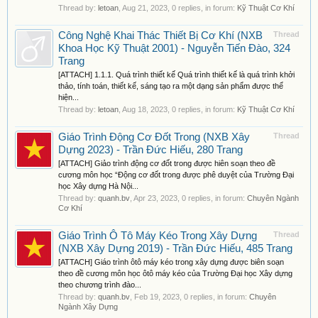
Thread by:
letoan
,
Aug 21, 2023
, 0 replies, in forum:
Kỹ Thuật Cơ Khí
Công Nghệ Khai Thác Thiết Bị Cơ Khí (NXB
Thread
Khoa Học Kỹ Thuật 2001) - Nguyễn Tiến Đào, 324
Trang
[ATTACH] 1.1.1. Quá trình thiết kế Quá trình thiết kế là quá trình khởi
thảo, tính toán, thiết kế, sáng tạo ra một dạng sản phẩm được thể
hiện...
Thread by:
letoan
,
Aug 18, 2023
, 0 replies, in forum:
Kỹ Thuật Cơ Khí
Giáo Trình Động Cơ Đốt Trong (NXB Xây
Thread
Dựng 2023) - Trần Đức Hiếu, 280 Trang
[ATTACH] Giảo trình động cơ đốt trong được hiên soạn theo đề
cương môn học “Động cơ đốt trong được phê duyệt của Trường Đại
học Xây dựng Hà Nội...
Thread by:
quanh.bv
,
Apr 23, 2023
, 0 replies, in forum:
Chuyên Ngành
Cơ Khí
Giáo Trình Ô Tô Máy Kéo Trong Xây Dựng
Thread
(NXB Xây Dựng 2019) - Trần Đức Hiếu, 485 Trang
[ATTACH] Giáo trình ôtô máy kéo trong xây dựng được biên soạn
theo đề cương môn học ôtô máy kéo của Trường Đại học Xây dựng
theo chương trình đào...
Thread by:
quanh.bv
,
Feb 19, 2023
, 0 replies, in forum:
Chuyên
Ngành Xây Dựng