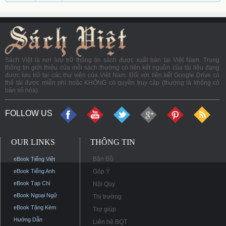
Sách Việt là nơi lưu trữ thông tin sách được xuất bản tại Việt Nam. Trong
thông tin giới thiệu của mỗi sách thường có liên kết nguồn của tài liệu đang
được lưu trữ tại các thư viện của Việt Nam. Đối với liên kết Google Drive có
thể tải được miễn phí hoặc KHÔNG có quyền truy cập (thường là không có
bản số hóa).
FOLLOW US
OUR LINKS
THÔNG TIN
Bản Đồ
eBook Tiếng Việt
eBook Tiếng Anh
Góp Ý
eBook Tạp Chí
Nội Quy
eBook Ngoại Ngữ
Thị trường
eBook Tặng Kèm
Trợ giúp
Hướng Dẫn
Liên hệ BQT