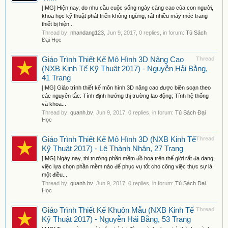
[IMG] Hiện nay, do nhu cầu cuộc sống ngày càng cao của con người,
khoa học kỹ thuật phát triển không ngừng, rất nhiều máy móc trang
thiết bị hiện...
Thread by:
nhandang123
,
Jun 9, 2017
, 0 replies, in forum:
Tủ Sách
Đại Học
Giáo Trình Thiết Kế Mô Hình 3D Nâng Cao
Thread
(NXB Kinh Tế Kỹ Thuật 2017) - Nguyễn Hải Bằng,
41 Trang
[IMG] Giáo trình thiết kế môn hình 3D nâng cao được biên soạn theo
các nguyên tắc: Tính định hướng thị trường lao động; Tính hệ thống
và khoa...
Thread by:
quanh.bv
,
Jun 9, 2017
, 0 replies, in forum:
Tủ Sách Đại
Học
Giáo Trình Thiết Kế Mô Hình 3D (NXB Kinh Tế
Thread
Kỹ Thuật 2017) - Lê Thành Nhân, 27 Trang
[IMG] Ngày nay, thị trường phần mềm đồ họa trên thế giới rất đa dạng,
việc lựa chọn phần mềm nào để phục vụ tốt cho công việc thực sự là
một điều...
Thread by:
quanh.bv
,
Jun 9, 2017
, 0 replies, in forum:
Tủ Sách Đại
Học
Giáo Trình Thiết Kế Khuôn Mẫu (NXB Kinh Tế
Thread
Kỹ Thuật 2017) - Nguyễn Hải Bằng, 53 Trang