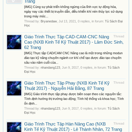
Trang
[IMG] Cùng sự phát triển không ngừng của lĩnh vực tự động hóa,
ngày nay các thiết bị truyền dẫn, điều khiển khí nén thủy lực sử dụng
trong máy móc...
Thread by:
Bryanedaw
,
Jul 13, 2021
, 0 replies, in forum:
Tủ Sách Đại
Học
Giáo Trình Thực Tập CAD-CAM-CNC Nâng
Thread
Cao (NXB Kinh Tế Kỹ Thuật 2017) - Lâm Đức Sinh,
62 Trang
[IMG] Thực tập CAD/CAM CNC Nâng cao là một trong những modun
đào tạo kỹ năng chuyên ngành cơ khí chế tạo được đào tạo chuyên
sâu vào năm cuối của...
Thread by:
nhandang123
,
Jun 9, 2017
, 0 replies, in forum:
Tủ Sách
Đại Học
Giáo Trình Thực Tập Phay (NXB Kinh Tế Kỹ
Thread
Thuật 2017) - Nguyễn Hải Bằng, 87 Trang
[IMG] Giáo trình thực tập phay được biên soạn theo các nguyên tắc:
Tính định hướng thị trường lao động; Tính hệ thống và khoa học; Tính
ổn định...
Thread by:
nhandang123
,
Jun 9, 2017
, 0 replies, in forum:
Tủ Sách
Đại Học
Giáo Trình Thực Tập Hàn Nâng Cao (NXB
Thread
Kinh Tế Kỹ Thuật 2017) - Lê Thành Nhân, 72 Trang