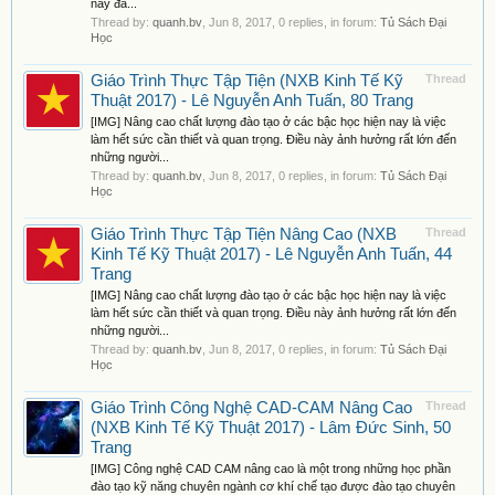
này đã...
Thread by:
quanh.bv
,
Jun 8, 2017
, 0 replies, in forum:
Tủ Sách Đại
Học
Giáo Trình Thực Tập Tiện (NXB Kinh Tế Kỹ
Thread
Thuật 2017) - Lê Nguyễn Anh Tuấn, 80 Trang
[IMG] Nâng cao chất lượng đào tạo ở các bậc học hiện nay là việc
làm hết sức cần thiết và quan trọng. Điều này ảnh hưởng rất lớn đến
những người...
Thread by:
quanh.bv
,
Jun 8, 2017
, 0 replies, in forum:
Tủ Sách Đại
Học
Giáo Trình Thực Tập Tiện Nâng Cao (NXB
Thread
Kinh Tế Kỹ Thuật 2017) - Lê Nguyễn Anh Tuấn, 44
Trang
[IMG] Nâng cao chất lượng đào tạo ở các bậc học hiện nay là việc
làm hết sức cần thiết và quan trọng. Điều này ảnh hưởng rất lớn đến
những người...
Thread by:
quanh.bv
,
Jun 8, 2017
, 0 replies, in forum:
Tủ Sách Đại
Học
Giáo Trình Công Nghệ CAD-CAM Nâng Cao
Thread
(NXB Kinh Tế Kỹ Thuật 2017) - Lâm Đức Sinh, 50
Trang
[IMG] Công nghệ CAD CAM nâng cao là một trong những học phần
đào tạo kỹ năng chuyên ngành cơ khí chế tạo được đào tạo chuyên