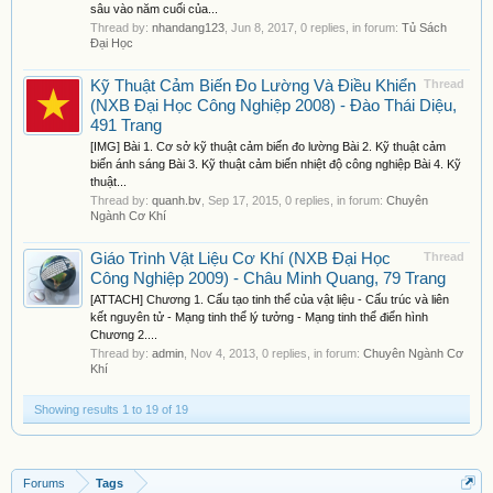
sâu vào năm cuối của...
Thread by:
nhandang123
,
Jun 8, 2017
, 0 replies, in forum:
Tủ Sách
Đại Học
Kỹ Thuật Cảm Biến Đo Lường Và Điều Khiển
Thread
(NXB Đại Học Công Nghiệp 2008) - Đào Thái Diệu,
491 Trang
[IMG] Bài 1. Cơ sở kỹ thuật cảm biến đo lường Bài 2. Kỹ thuật cảm
biến ánh sáng Bài 3. Kỹ thuật cảm biến nhiệt độ công nghiệp Bài 4. Kỹ
thuật...
Thread by:
quanh.bv
,
Sep 17, 2015
, 0 replies, in forum:
Chuyên
Ngành Cơ Khí
Giáo Trình Vật Liệu Cơ Khí (NXB Đại Học
Thread
Công Nghiệp 2009) - Châu Minh Quang, 79 Trang
[ATTACH] Chương 1. Cấu tạo tinh thể của vật liệu - Cấu trúc và liên
kết nguyên tử - Mạng tinh thể lý tưởng - Mạng tinh thể điển hình
Chương 2....
Thread by:
admin
,
Nov 4, 2013
, 0 replies, in forum:
Chuyên Ngành Cơ
Khí
Showing results 1 to 19 of 19
Forums
Tags