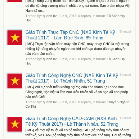
[IMG] Trong vòng mười năm trở lại đây, ngành nhựa trở thành ngành
có tốc độ tăng trưởng nhanh nhất trong cả nước. Sản phẩm nhựa Việt
Nam đã có...
Thread by:
quanh.bv
,
Jun 9, 2017
, 0 replies, in forum:
Tủ Sách Đại
Học
Giáo Trình Thực Tập CNC (NXB Kinh Tế Kỹ
Thread
Thuật 2017) - Lâm Đức Sinh, 89 Trang
[IMG] Thực tập vận hành máy tiện CNC, máy phay CNC là một trong
những kỹ năng chuyên ngành cơ khí chế tạo được đào tạo chuyên
sâu vào năm cuối...
Thread by:
quanh.bv
,
Jun 8, 2017
, 0 replies, in forum:
Tủ Sách Đại
Học
Giáo Trình Công Nghệ CNC (NXB Kinh Tế Kỹ
Thread
Thuật 2017) - Lê Thành Nhân, 51 Trang
[IMG] Với sự phát triển không ngừng của các thành tựu Khoa học -
Công nghệ, đặc biệt là lĩnh vực điều khiển số và tin học đã cho phép
các nhà Chế...
Thread by:
quanh.bv
,
Jun 8, 2017
, 0 replies, in forum:
Chuyên Ngành
Cơ Khí
Giáo Trình Công Nghệ CAD-CAM (NXB Kinh
Thread
Tế Kỹ Thuật 2017) - Lê Thành Nhân, 52 Trang
[IMG] Về mặt kỹ thuật đã có hệ thống CAD (hệ thống máy tính hỗ trợ
thiết kế) và CAM (hệ thống máy tính hỗ trợ việc chế tạo). Hai hệ thống