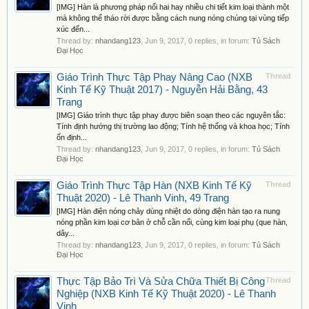
[IMG] Hàn là phương pháp nối hai hay nhiều chi tiết kim loại thành một
mà không thể tháo rời được bằng cách nung nóng chúng tại vùng tiếp
xúc đến...
Thread by:
nhandang123
,
Jun 9, 2017
, 0 replies, in forum:
Tủ Sách
Đại Học
Giáo Trình Thực Tập Phay Nâng Cao (NXB
Thread
Kinh Tế Kỹ Thuật 2017) - Nguyễn Hải Bằng, 43
Trang
[IMG] Giáo trình thực tập phay được biên soạn theo các nguyên tắc:
Tính định hướng thị trường lao động; Tính hệ thống và khoa học; Tính
ổn định...
Thread by:
nhandang123
,
Jun 9, 2017
, 0 replies, in forum:
Tủ Sách
Đại Học
Giáo Trình Thực Tập Hàn (NXB Kinh Tế Kỹ
Thread
Thuật 2020) - Lê Thanh Vinh, 49 Trang
[IMG] Hàn điện nóng chảy dùng nhiệt do dòng điện hàn tạo ra nung
nóng phần kim loại cơ bản ở chỗ cần nối, cùng kim loại phụ (que hàn,
dây...
Thread by:
nhandang123
,
Jun 9, 2017
, 0 replies, in forum:
Tủ Sách
Đại Học
Thực Tập Bảo Trì Và Sửa Chữa Thiết Bị Công
Thread
Nghiệp (NXB Kinh Tế Kỹ Thuật 2020) - Lê Thanh
Vinh