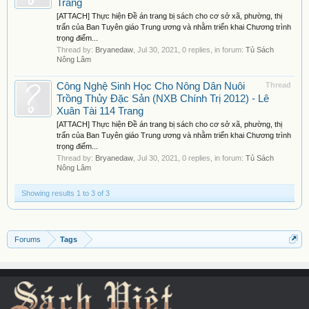
Trang
[ATTACH] Thực hiện Đề án trang bị sách cho cơ sở xã, phường, thị
trấn của Ban Tuyên giáo Trung ương và nhằm triển khai Chương trình
trọng điểm...
Thread by:
Bryanedaw
,
Jul 30, 2021
, 0 replies, in forum:
Tủ Sách
Nông Lâm
Công Nghệ Sinh Học Cho Nông Dân Nuôi
Thread
Trồng Thủy Đặc Sản (NXB Chính Trị 2012) - Lê
Xuân Tài 114 Trang
[ATTACH] Thực hiện Đề án trang bị sách cho cơ sở xã, phường, thị
trấn của Ban Tuyên giáo Trung ương và nhằm triển khai Chương trình
trọng điểm...
Thread by:
Bryanedaw
,
Jul 30, 2021
, 0 replies, in forum:
Tủ Sách
Nông Lâm
Showing results 1 to 3 of 3
Forums
Tags