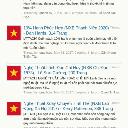
Nam hiện nay, đang vận dụng tổng hợp nhiều lý thuyết kinh tế mà
thực tiễn...
Thread by:
quanh.bv
,
Jun 8, 2017
, 0 replies, in forum:
Tủ Sách Đại
Học
10% Hạnh Phúc Hơn (NXB Thanh Niên 2020)
Thread
- Dan Harris, 314 Trang
[ATTACH] Cuốn sách 10% hạnh phúc hơn là cuốn sách hay về thiền
định dành cho dân nghiệp dư, kẻ hoài nghi hoặc chỉ đơn thuần là tò
mò. Cuốn sách...
Thread by:
quanh.bv
,
May 31, 2017
, 0 replies, in forum:
Cẩm Nang
Thiền Tập
Nghệ Thuật Lãnh Đạo Chỉ Huy (NXB Chỉ Đạo
Thread
1973) - Lê Sơn Cường, 200 Trang
[ATTACH] NGHỆ THUẬT LÃNH ĐẠO CHỈ HUY Lãnh đạo là cả một
nghệ thuật. Mà đã là nghệ thuật thì cần phải học hỏi, trau dồi liên tục
mới đạt được kết...
Thread by:
quanh.bv
,
May 30, 2017
, 0 replies, in forum:
Quản Trị Học
Nghệ Thuật Xoay Chuyển Tình Thế (NXB Lao
Thread
Động Xã Hội 2017) - Kerry Patterson, 338 Trang
[ATTACH] Dù bạn là ai, một CEO, một nhân viên bán hàng hay chỉ
đơn thuần là người muốn tạo nên sự khác biệt, bạn đều mong muốn
gây ảnh hưởng nhiều...