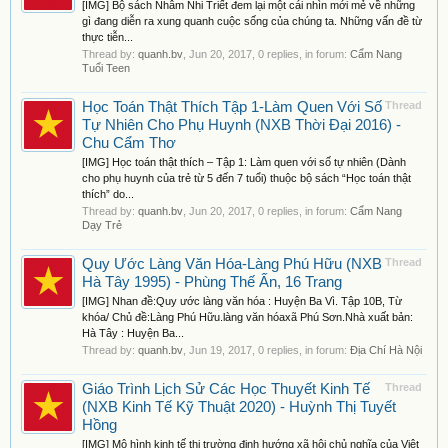
[IMG] Bộ sách Nhâm Nhi Triết đem lại một cái nhìn mới mẻ về những
gì đang diễn ra xung quanh cuộc sống của chúng ta. Những vấn đề từ
thực tiễn...
Thread by:
quanh.bv
,
Jun 20, 2017
, 0 replies, in forum:
Cẩm Nang
Tuổi Teen
Học Toán Thật Thích Tập 1-Làm Quen Với Số
Thread
Tự Nhiên Cho Phụ Huynh (NXB Thời Đại 2016) -
Chu Cẩm Thơ
[IMG] Học toán thật thích – Tập 1: Làm quen với số tự nhiên (Dành
cho phụ huynh của trẻ từ 5 đến 7 tuổi) thuộc bộ sách “Học toán thật
thích” do...
Thread by:
quanh.bv
,
Jun 20, 2017
, 0 replies, in forum:
Cẩm Nang
Dạy Trẻ
Quy Ước Làng Văn Hóa-Làng Phú Hữu (NXB
Thread
Hà Tây 1995) - Phùng Thế Ấn, 16 Trang
[IMG] Nhan đề:Quy ước làng văn hóa : Huyện Ba Vì. Tập 10B, Từ
khóa/ Chủ đề:Làng Phú Hữu.làng văn hóaxã Phú Sơn.Nhà xuất bản:
Hà Tây : Huyện Ba...
Thread by:
quanh.bv
,
Jun 19, 2017
, 0 replies, in forum:
Địa Chí Hà Nội
Giáo Trình Lịch Sử Các Học Thuyết Kinh Tế
Thread
(NXB Kinh Tế Kỹ Thuật 2020) - Huỳnh Thị Tuyết
Hồng
[IMG] Mô hình kinh tế thị trường định hướng xã hội chủ nghĩa của Việt