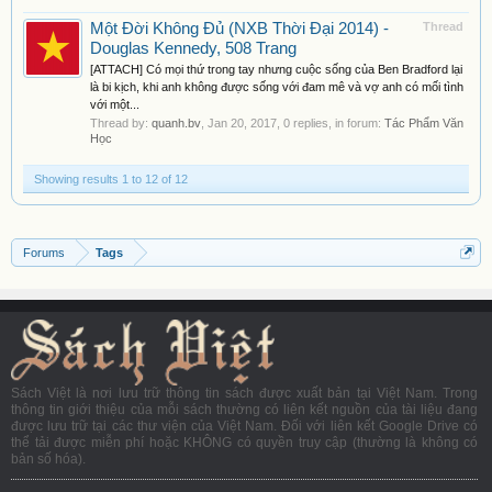
Một Đời Không Đủ (NXB Thời Đại 2014) -
Thread
Douglas Kennedy, 508 Trang
[ATTACH] Có mọi thứ trong tay nhưng cuộc sống của Ben Bradford lại
là bi kịch, khi anh không được sống với đam mê và vợ anh có mối tình
với một...
Thread by:
quanh.bv
,
Jan 20, 2017
, 0 replies, in forum:
Tác Phẩm Văn
Học
Showing results 1 to 12 of 12
Forums
Tags
Sách Việt là nơi lưu trữ thông tin sách được xuất bản tại Việt Nam. Trong
thông tin giới thiệu của mỗi sách thường có liên kết nguồn của tài liệu đang
được lưu trữ tại các thư viện của Việt Nam. Đối với liên kết Google Drive có
thể tải được miễn phí hoặc KHÔNG có quyền truy cập (thường là không có
bản số hóa).