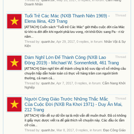
Thread by:
quanh.bv
,
May 28, 2017
, 0 replies, in forum:
Cẩm Nang
Doanh Nhân
Tuổi Trẻ Các Mác (NXB Thanh Niên 1969) -
Thread
Elena Iliina, 429 Trang
[ATTACH] Cuốn sách “Tuổi trẻ Các Mác” giới thiệu cuộc đời của Mác
từ khi ra đời đến khi người phải lưu vong, rời khỏi Đức sang Pa - ri từ
năm...
Thread by:
quanh.bv
,
Apr 29, 2017
, 0 replies, in forum:
Nhân Vật & Sự
Kiện
Dám Nghĩ Lớn Để Thành Công (NXB Lao
Thread
Động 2019) - Michael W. Sonnenfeldt, 461 Trang
[ATTACH] Dám nghĩ lớn để thành công là bộ sưu tập vô số những câu
chuyện hấp dẫn hoàn toàn có thực về hàng trăm con người bình
thường, cả nam cả...
Thread by:
quanh.bv
,
Apr 7, 2017
, 0 replies, in forum:
Cẩm Nang Khởi
Nghiệp
Người Công Giáo Trước Những Thắc Mắc
Thread
Của Cuộc Đời (NXB Ra Khơi 1971) - Duy Ân Mai,
212 Trang
[ATTACH] Vấn đề sự dữ tồn tại là một vấn đề muôn thuở. Đã có không
ít giấy mực được viết ra để giải thích về chuyện này. Các đầu óc tầm
cỡ của...
Thread by:
quanh.bv
,
Mar 8, 2017
, 0 replies, in forum:
Đạo Công Giáo