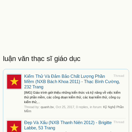
luận văn thạc sĩ giáo dục
Kiểm Thử Và Đảm Bảo Chất Lượng Phần
Thread
Mềm (NXB Bách Khoa 2011) - Thạc Bình Cường,
232 Trang
[IMG] Giáo trình giới thiệu những kiến thức và kỹ năng về việc kiểm
thử phần mềm, các công đoạn kiểm thử, các loại kiểm thử, công cụ
kiểm thử,...
Thread by:
quanh.bv
,
Oct 25, 2017
, 0 replies, in forum:
Kỹ Nghệ Phần
Mềm
Đẹp Và Xấu (NXB Thanh Niên 2012) - Brigitte
Thread
Labbe, 53 Trang