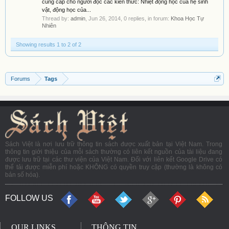
cung cấp cho người đọc các kiến thức: Nhiệt động học của hệ sinh
vật, động học của...
Thread by:
admin
,
Jun 26, 2014
, 0 replies, in forum:
Khoa Học Tự
Nhiên
Showing results 1 to 2 of 2
Forums
Tags
Sách Việt là nơi lưu trữ thông tin sách được xuất bản tại Việt Nam. Trong
thông tin giới thiệu của mỗi sách thường có liên kết nguồn của tài liệu đang
được lưu trữ tại các thư viện của Việt Nam. Đối với liên kết Google Drive có
thể tải được miễn phí hoặc KHÔNG có quyền truy cập (thường là không có
bản số hóa).
FOLLOW US
OUR LINKS
THÔNG TIN