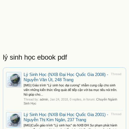
lý sinh học ebook pdf
Lý Sinh Học (NXB Đại Học Quốc Gia 2008) -
Thread
Nguyễn Văn Út, 248 Trang
[IMG] Giáo trình “Lý sinh học đại cương” nhằm cung cấp cho sinh
viên những kiến thức tổng quát để tiếp cận với ba mục tiêu nói trên.
Nó giúp cho...
Thread by:
admin
,
Jan 24, 2018
, 0 replies, in forum:
Chuyên Ngành
Sinh Học
Lý Sinh Học (NXB Đại Học Quốc Gia 2001) -
Thread
Nguyễn Thị Kim Ngân, 237 Trang
[IMG]Cuốn giáo trình "Lý sinh học" do NXB ĐH Sư phạm phát hành