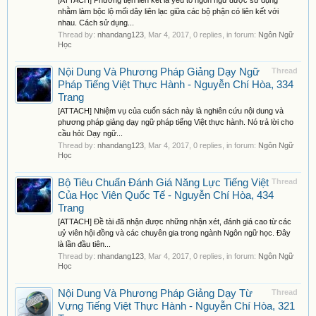
[ATTACH] Phương tiện liên kết là yếu tố ngôn ngữ được sử dụng
nhằm làm bộc lộ mối dây liên lạc giữa các bộ phận có liên kết với
nhau. Cách sử dụng...
Thread by:
nhandang123
,
Mar 4, 2017
, 0 replies, in forum:
Ngôn Ngữ
Học
Nội Dung Và Phương Pháp Giảng Dạy Ngữ
Thread
Pháp Tiếng Việt Thực Hành - Nguyễn Chí Hòa, 334
Trang
[ATTACH] Nhiệm vụ của cuốn sách này là nghiên cứu nội dung và
phương pháp giảng dạy ngữ pháp tiếng Việt thực hành. Nó trả lời cho
cầu hỏi: Dạy ngữ...
Thread by:
nhandang123
,
Mar 4, 2017
, 0 replies, in forum:
Ngôn Ngữ
Học
Bộ Tiêu Chuẩn Đánh Giá Năng Lực Tiếng Việt
Thread
Của Học Viên Quốc Tế - Nguyễn Chí Hòa, 434
Trang
[ATTACH] Đề tài đã nhận được những nhận xét, đánh giá cao từ các
uỷ viên hội đồng và các chuyên gia trong ngành Ngôn ngữ học. Đây
là lần đầu tiên...
Thread by:
nhandang123
,
Mar 4, 2017
, 0 replies, in forum:
Ngôn Ngữ
Học
Nội Dung Và Phương Pháp Giảng Dạy Từ
Thread
Vựng Tiếng Việt Thực Hành - Nguyễn Chí Hòa, 321