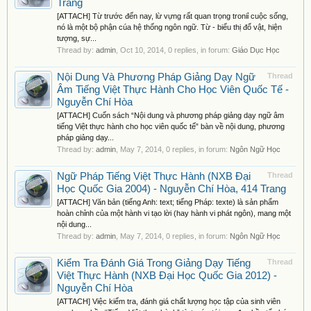
Trang
[ATTACH] Từ trước đến nay, lừ vựng rất quan trọng troniỉ cuộc sống,
nó là một bộ phận cúa hệ thống ngôn ngữ. Từ - biểu thị đổ vật, hiện
tượng, sự...
Thread by:
admin
,
Oct 10, 2014
, 0 replies, in forum:
Giáo Dục Học
Nội Dung Và Phương Pháp Giảng Dạy Ngữ
Thread
Âm Tiếng Việt Thực Hành Cho Học Viên Quốc Tế -
Nguyễn Chí Hòa
[ATTACH] Cuốn sách “Nội dung và phương pháp giảng dạy ngữ âm
tiếng Việt thực hành cho học viên quốc tế” bàn về nội dung, phương
pháp giảng dạy...
Thread by:
admin
,
May 7, 2014
, 0 replies, in forum:
Ngôn Ngữ Học
Ngữ Pháp Tiếng Việt Thực Hành (NXB Đại
Thread
Học Quốc Gia 2004) - Nguyễn Chí Hòa, 414 Trang
[ATTACH] Văn bản (tiếng Anh: text; tiếng Pháp: texte) là sản phẩm
hoàn chỉnh của một hành vi tạo lời (hay hành vi phát ngôn), mang một
nội dung...
Thread by:
admin
,
May 7, 2014
, 0 replies, in forum:
Ngôn Ngữ Học
Kiểm Tra Đánh Giá Trong Giảng Dạy Tiếng
Thread
Việt Thực Hành (NXB Đại Học Quốc Gia 2012) -
Nguyễn Chí Hòa
[ATTACH] Việc kiểm tra, đánh giá chất lượng học tập của sinh viên