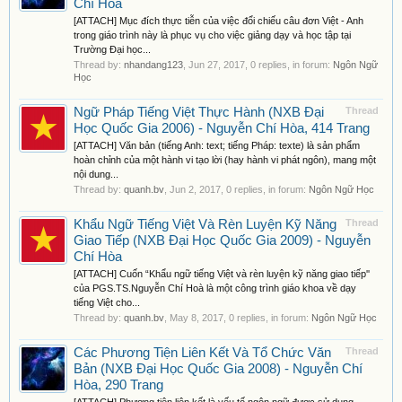
Chí Hòa
[ATTACH] Mục đích thực tiễn của việc đổi chiếu câu đơn Việt - Anh
trong giáo trình này là phục vụ cho việc giảng dạy và học tập tại
Trường Đại học...
Thread by:
nhandang123
,
Jun 27, 2017
, 0 replies, in forum:
Ngôn Ngữ
Học
Ngữ Pháp Tiếng Việt Thực Hành (NXB Đại
Thread
Học Quốc Gia 2006) - Nguyễn Chí Hòa, 414 Trang
[ATTACH] Văn bản (tiếng Anh: text; tiếng Pháp: texte) là sản phẩm
hoàn chỉnh của một hành vi tạo lời (hay hành vi phát ngôn), mang một
nội dung...
Thread by:
quanh.bv
,
Jun 2, 2017
, 0 replies, in forum:
Ngôn Ngữ Học
Khẩu Ngữ Tiếng Việt Và Rèn Luyện Kỹ Năng
Thread
Giao Tiếp (NXB Đại Học Quốc Gia 2009) - Nguyễn
Chí Hòa
[ATTACH] Cuốn “Khẩu ngữ tiếng Việt và rèn luyện kỹ năng giao tiếp''
của PGS.TS.Nguyễn Chí Hoà là một công trình giáo khoa về dạy
tiếng Việt cho...
Thread by:
quanh.bv
,
May 8, 2017
, 0 replies, in forum:
Ngôn Ngữ Học
Các Phương Tiện Liên Kết Và Tổ Chức Văn
Thread
Bản (NXB Đại Học Quốc Gia 2008) - Nguyễn Chí
Hòa, 290 Trang