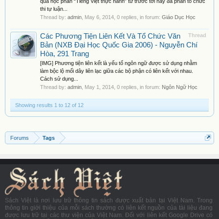
qua học phần “Tiếng Việt thực hành” từ trước tới nay đa phần tổ chức
thi tự luận...
Thread by:
admin
,
May 6, 2014
, 0 replies, in forum:
Giáo Dục Học
Các Phương Tiện Liên Kết Và Tổ Chức Văn
Thread
Bản (NXB Đại Học Quốc Gia 2006) - Nguyễn Chí
Hòa, 291 Trang
[IMG] Phương tiện liên kết là yếu tố ngôn ngữ được sử dụng nhằm
làm bộc lộ mối dây liên lạc giữa các bộ phận có liên kết với nhau.
Cách sử dụng...
Thread by:
admin
,
May 1, 2014
, 0 replies, in forum:
Ngôn Ngữ Học
Showing results 1 to 12 of 12
Forums
Tags
Sách Việt là nơi lưu trữ thông tin sách được xuất bản tại Việt Nam. Trong
thông tin giới thiệu của mỗi sách thường có liên kết nguồn của tài liệu đang
được lưu trữ tại các thư viện của Việt Nam. Đối với liên kết Google Drive có