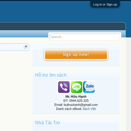
Log in or Sign up
Sign up now!
Hỗ trợ tìm sách
Mr. Hữu Hạnh
ĐT: 0944.625.325
Email: buihuuhanh@gmail.com
Danh sách eBook
Sách Việt
Nhà Tài Trợ