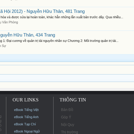
 Hội 2012) - Nguyễn Hữu Thân, 481 Trang
a và được sửa lại hoàn toàn, khác hẳn những lần xuất bản trước đây. Qua nhiều...
ụ Văn Phòng
Nguyễn Hữu Thân, 434 Trang
1: Đại cương về quản trị tài nguyên nhân sự Chương 2: Môi trường quản trị tài...
n Sự
OUR LINKS
THÔNG TIN
Bản Đồ
eBook Tiếng Việt
g
eBook Tiếng Anh
Góp Ý
g
eBook Tạp Chí
Nội Quy
ó
ó
eBook Ngoại Ngữ
Thị trường