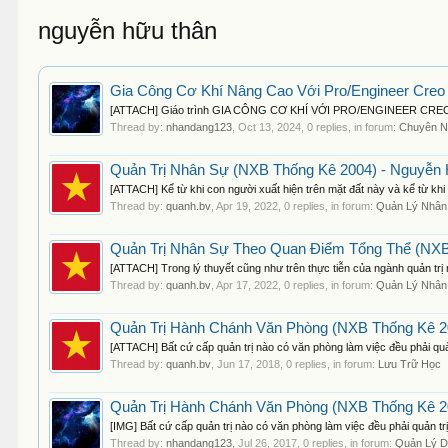
nguyễn hữu thân
Gia Công Cơ Khí Nâng Cao Với Pro/Engineer Creo
[ATTACH] Giáo trình GIA CÔNG CƠ KHÍ VỚI PRO/ENGINEER CREO 1.0 (l
Thread by:
nhandang123
,
Oct 13, 2024
, 0 replies, in forum:
Chuyên N
Quản Trị Nhân Sự (NXB Thống Kê 2004) - Nguyễn 
[ATTACH] Kể từ khi con người xuất hiện trên mặt đất này và kể từ khi c
Thread by:
quanh.bv
,
Apr 19, 2022
, 0 replies, in forum:
Quản Lý Nhân
Quản Trị Nhân Sự Theo Quan Điểm Tổng Thể (NXB T
[ATTACH] Trong lý thuyết cũng như trên thực tiễn của ngành quản trị 
Thread by:
quanh.bv
,
Apr 17, 2022
, 0 replies, in forum:
Quản Lý Nhân
Quản Trị Hành Chánh Văn Phòng (NXB Thống Kê 2
[ATTACH] Bất cứ cấp quản trị nào có văn phòng làm việc đều phải quả
Thread by:
quanh.bv
,
Jun 17, 2018
, 0 replies, in forum:
Lưu Trữ Học
Quản Trị Hành Chánh Văn Phòng (NXB Thống Kê 2
[IMG] Bất cứ cấp quản trị nào có văn phòng làm việc đều phải quản tr
Thread by:
nhandang123
,
Jul 26, 2017
, 0 replies, in forum:
Quản Lý D