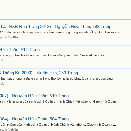
 1.0 (NXB Nha Trang 2013) - Nguyễn Hữu Thân, 193 Trang
à giáo trình nâng cao và có tầm quan trọng trong ngành cắt gọt kim loại và các...
gành Cơ Khí
Hữu Thân, 512 Trang
on người biết hợp thành tổ chức thì vấn đề quản trị bắt đầu xuất hiện. Xã...
 Sự
hống Kê 2000) - Martin Hilb, 253 Trang
nhân sự, chúng ta đang còn ờ trong thời kỳ rất là sơ khai. Qua những cuộc điều...
 Sự
007) - Nguyễn Hữu Thân, 510 Trang
n trị văn phòng của mình gọi là Quản trị Hành Chánh Văn phòng. Giáo trình Quản...
004) - Nguyễn Hữu Thân, 504 Trang
ị văn phòng của mình gọi là Quản trị Hành Chánh Văn phòng. Giáo trình Quản trị...
oanh Nghiệp