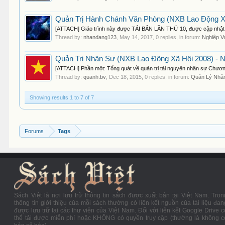
Quản Trị Hành Chánh Văn Phòng (NXB Lao Động Xã
[ATTACH] Giáo trình này được TÁI BẢN LẦN THỨ 10, được cập nhật hó
Thread by:
nhandang123
,
May 14, 2017
, 0 replies, in forum:
Nghiệp V
Quản Trị Nhân Sự (NXB Lao Động Xã Hội 2008) - 
[ATTACH] Phần một: Tổng quát về quản trị tài nguyên nhân sự Chương 
Thread by:
quanh.bv
,
Dec 18, 2015
, 0 replies, in forum:
Quản Lý Nhâ
Showing results 1 to 7 of 7
Forums
Tags
Sách Việt là nơi lưu trữ thông tin sách được xuất bản tại Việt Nam. Tron
thông tin giới thiệu của mỗi sách thường có liên kết nguồn của tài liệu đan
được lưu trữ tại các thư viện của Việt Nam. Đối với liên kết Google Drive c
thể tải được miễn phí hoặc KHÔNG có quyền truy cập (thường là không c