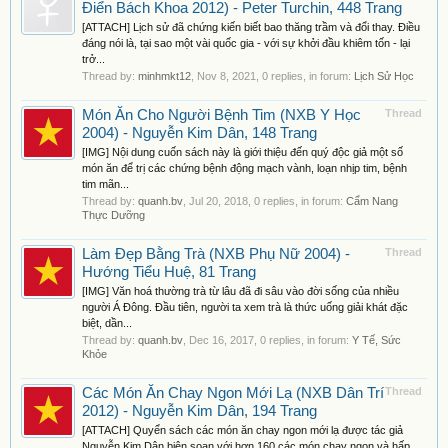
Điển Bách Khoa 2012) - Peter Turchin, 448 Trang
[ATTACH] Lịch sử đã chứng kiến biết bao thăng trầm và đổi thay. Điều
đáng nói là, tại sao một vài quốc gia - với sự khởi đầu khiêm tốn - lại
trở...
Thread by:
minhmkt12
,
Nov 8, 2021
, 0 replies, in forum:
Lịch Sử Học
Món Ăn Cho Người Bệnh Tim (NXB Y Học
Thread
2004) - Nguyễn Kim Dân, 148 Trang
[IMG] Nội dung cuốn sách này là giới thiệu đến quý độc giả một số
món ăn để trị các chứng bệnh động mạch vành, loạn nhịp tim, bệnh
tim mãn...
Thread by:
quanh.bv
,
Jul 20, 2018
, 0 replies, in forum:
Cẩm Nang
Thực Dưỡng
Làm Đẹp Bằng Trà (NXB Phụ Nữ 2004) -
Thread
Hướng Tiểu Huệ, 81 Trang
[IMG] Văn hoá thường trà từ lâu đã đi sâu vào đời sống của nhiều
người Á Đông. Đầu tiên, người ta xem trà là thức uống giải khát đặc
biệt, dần...
Thread by:
quanh.bv
,
Dec 16, 2017
, 0 replies, in forum:
Y Tế, Sức
Khỏe
Các Món Ăn Chay Ngon Mới Lạ (NXB Dân Trí
Thread
2012) - Nguyễn Kim Dân, 194 Trang
[ATTACH] Quyển sách các món ăn chay ngon mới lạ được tác giả
Nguyễn Kim Dân biên soạn với hơn 160 các món chay ngon và hấp