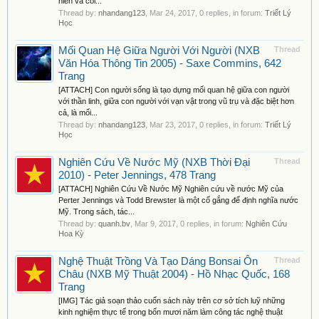
niên và coi...
Thread by:
nhandang123
,
Mar 24, 2017
, 0 replies, in forum:
Triết Lý
Học
Mối Quan Hệ Giữa Người Với Người (NXB
Thread
Văn Hóa Thông Tin 2005) - Saxe Commins, 642
Trang
[ATTACH] Con người sống là tạo dựng mối quan hệ giữa con người
với thần linh, giữa con người với vạn vật trong vũ trụ và đặc biệt hơn
cả, là mối...
Thread by:
nhandang123
,
Mar 23, 2017
, 0 replies, in forum:
Triết Lý
Học
Nghiên Cứu Về Nước Mỹ (NXB Thời Đại
Thread
2010) - Peter Jennings, 478 Trang
[ATTACH] Nghiên Cứu Về Nước Mỹ Nghiên cứu về nước Mỹ của
Perter Jennings và Todd Brewster là một cố gắng để định nghĩa nước
Mỹ. Trong sách, tác...
Thread by:
quanh.bv
,
Mar 9, 2017
, 0 replies, in forum:
Nghiên Cứu
Hoa Kỳ
Nghệ Thuật Trồng Và Tạo Dáng Bonsai Ôn
Thread
Châu (NXB Mỹ Thuật 2004) - Hồ Nhạc Quốc, 168
Trang
[IMG] Tác giả soạn thảo cuốn sách này trên cơ sở tích luỹ những
kinh nghiệm thực tế trong bốn mươi năm làm công tác nghệ thuật