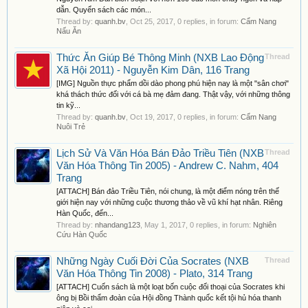
dẫn. Quyển sách các món...
Thread by:
quanh.bv
,
Oct 25, 2017
, 0 replies, in forum:
Cẩm Nang
Nấu Ăn
Thức Ăn Giúp Bé Thông Minh (NXB Lao Động
Thread
Xã Hội 2011) - Nguyễn Kim Dân, 116 Trang
[IMG] Nguồn thực phẩm dồi dào phong phú hiện nay là một "sân chơi"
khá thách thức đối với cá bà mẹ đảm đang. Thật vậy, với những thông
tin kỹ...
Thread by:
quanh.bv
,
Oct 19, 2017
, 0 replies, in forum:
Cẩm Nang
Nuôi Trẻ
Lịch Sử Và Văn Hóa Bán Đảo Triều Tiên (NXB
Thread
Văn Hóa Thông Tin 2005) - Andrew C. Nahm, 404
Trang
[ATTACH] Bán đảo Triều Tiên, nói chung, là một điểm nóng trên thế
giới hiện nay với những cuộc thương thảo về vũ khí hạt nhân. Riêng
Hàn Quốc, đến...
Thread by:
nhandang123
,
May 1, 2017
, 0 replies, in forum:
Nghiên
Cứu Hàn Quốc
Những Ngày Cuối Đời Của Socrates (NXB
Thread
Văn Hóa Thông Tin 2008) - Plato, 314 Trang
[ATTACH] Cuốn sách là một loạt bốn cuộc đối thoại của Socrates khi
ông bị Bồi thẩm đoàn của Hội đồng Thành quốc kết tội hủ hóa thanh