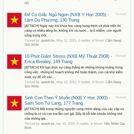
Nữ
Để Có Giấc Ngủ Ngon (NXB Y Học 2005) -
Thread
Lâm Dụ Phương, 130 Trang
[ATTACH] Ngày nay khi khoa học càng hưng thịnh và phát triển thì
càng có nhiều tiếng ồn, không khí và nước... bị ô nhiễm, con người
sống trong môi...
Thread by:
quanh.bv
,
May 12, 2015
, 0 replies, in forum:
Cẩm Nang
Sức Khỏe
10 Phút Giảm Stress (NXB Mỹ Thuật 2008) -
Thread
Erica Brealey, 149 Trang
[ATTACH] Khi bạn thực sự căng thẳng do những khủng hoảng trong
công việc, những kế hoạch không thể hoàn thành, con cái khó kiểm
soát, sự đổ vỡ các...
Thread by:
quanh.bv
,
May 10, 2015
, 0 replies, in forum:
Cẩm Nang
Sức Khỏe
Sinh Con Theo Ý Muốn (NXB Y Học 2003) -
Thread
Sam Sơn Tứ Lang, 177 Trang
[ATTACH] Một trong những nguyện vọng chính đáng của các cặp vợ
chồng là có cả con trai lẫn con gái. Đây là nỗi băn khoăn không nhỏ
của những gia...
Thread by:
quanh.bv
,
Apr 19, 2015
, 0 replies, in forum:
Hôn Nhân Gia
Đình