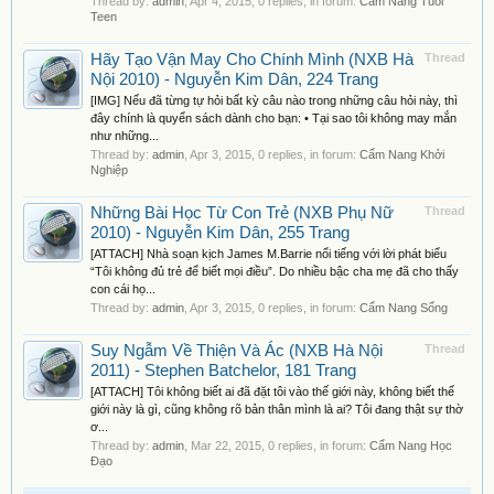
Thread by:
admin
,
Apr 4, 2015
, 0 replies, in forum:
Cẩm Nang Tuổi
Teen
Hãy Tạo Vận May Cho Chính Mình (NXB Hà
Thread
Nội 2010) - Nguyễn Kim Dân, 224 Trang
[IMG] Nếu đã từng tự hỏi bất kỳ câu nào trong những câu hỏi này, thì
đây chính là quyển sách dành cho bạn: • Tại sao tôi không may mắn
như những...
Thread by:
admin
,
Apr 3, 2015
, 0 replies, in forum:
Cẩm Nang Khởi
Nghiệp
Những Bài Học Từ Con Trẻ (NXB Phụ Nữ
Thread
2010) - Nguyễn Kim Dân, 255 Trang
[ATTACH] Nhà soạn kịch James M.Barrie nổi tiếng với lời phát biểu
“Tôi không đủ trẻ để biết mọi điều”. Do nhiều bậc cha mẹ đã cho thấy
con cái họ...
Thread by:
admin
,
Apr 3, 2015
, 0 replies, in forum:
Cẩm Nang Sống
Suy Ngẫm Về Thiện Và Ác (NXB Hà Nội
Thread
2011) - Stephen Batchelor, 181 Trang
[ATTACH] Tôi không biết ai đã đặt tôi vào thế giới này, không biết thế
giới này là gì, cũng không rõ bản thân mình là ai? Tôi đang thật sự thờ
ơ...
Thread by:
admin
,
Mar 22, 2015
, 0 replies, in forum:
Cẩm Nang Học
Đạo