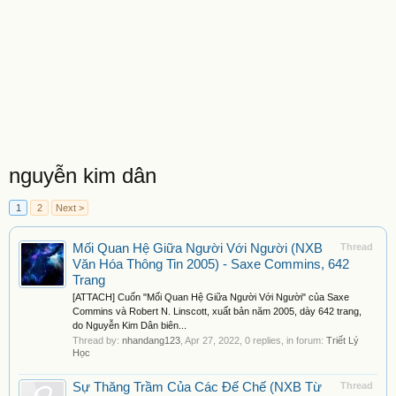
nguyễn kim dân
1
2
Next >
Mối Quan Hệ Giữa Người Với Người (NXB
Thread
Văn Hóa Thông Tin 2005) - Saxe Commins, 642
Trang
[ATTACH] Cuốn "Mối Quan Hệ Giữa Người Với Người" của Saxe
Commins và Robert N. Linscott, xuất bản năm 2005, dày 642 trang,
do Nguyễn Kim Dân biên...
Thread by:
nhandang123
,
Apr 27, 2022
, 0 replies, in forum:
Triết Lý
Học
Sự Thăng Trầm Của Các Đế Chế (NXB Từ
Thread