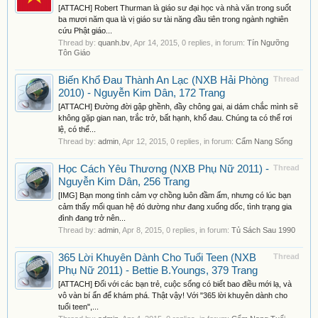
[ATTACH] Robert Thurman là giáo sư đại học và nhà văn trong suốt
ba mươi năm qua là vị giáo sư tài năng đầu tiên trong ngành nghiên
cứu Phật giáo...
Thread by:
quanh.bv
,
Apr 14, 2015
, 0 replies, in forum:
Tín Ngưỡng
Tôn Giáo
Biến Khổ Đau Thành An Lạc (NXB Hải Phòng
Thread
2010) - Nguyễn Kim Dân, 172 Trang
[ATTACH] Đường đời gập ghềnh, đầy chông gai, ai dám chắc mình sẽ
không gặp gian nan, trắc trở, bất hạnh, khổ đau. Chúng ta có thể rơi
lệ, có thể...
Thread by:
admin
,
Apr 12, 2015
, 0 replies, in forum:
Cẩm Nang Sống
Học Cách Yêu Thương (NXB Phụ Nữ 2011) -
Thread
Nguyễn Kim Dân, 256 Trang
[IMG] Bạn mong tình cảm vợ chồng luôn đầm ấm, nhưng có lúc bạn
cảm thấy mối quan hệ đó dường như đang xuống dốc, tình trạng gia
đình đang trở nên...
Thread by:
admin
,
Apr 8, 2015
, 0 replies, in forum:
Tủ Sách Sau 1990
365 Lời Khuyên Dành Cho Tuổi Teen (NXB
Thread
Phụ Nữ 2011) - Bettie B.Youngs, 379 Trang
[ATTACH] Đối với các bạn trẻ, cuộc sống có biết bao điều mới lạ, và
vô vàn bí ẩn để khám phá. Thật vậy! Với "365 lời khuyên dành cho
tuổi teen",...