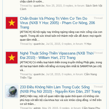
chậu cảnh ở vườn...
Thread by:
quanh.bv
,
Nov 25, 2015
, 0 replies, in forum:
Sách Sinh Vật
Cảnh
Chẩn Đoán Và Phòng Trị Viêm Cơ Tim Do
Thread
Virus (NXB Y Học 2005) - Phạm Cơ Nông, 206
Trang
[ATTACH] Xã hội ngày nay không ngừng nâng cao mức sống của con
người. Trong đó sức khoẻ luôn trở thành một vấn đề được mọi người
quan tâm nhất....
Thread by:
quanh.bv
,
Jul 31, 2015
, 0 replies, in forum:
Y Học
Nghệ Thuật Sống-Thiền Vipassana (NXB Thời
Thread
Đại 2010) - William Hart, 272 Trang
[ATTACH] Có nhiều loại hành thiền trong truyền thống Phật giáo, trong
đó hai loại hành thiền nổi tiếng và trọng tâm nhất là SAMATHA (an chỉ)
và...
Thread by:
quanh.bv
,
Jul 18, 2015
, 0 replies, in forum:
Cẩm Nang
Thiền Tập
233 Điều Không Nên Làm Trong Cuộc Sống
Thread
(NXB Phụ Nữ 2010) - Nguyễn Kim Dân, 297 Trang
[IMG] Hiện nay, một số quan niệm tập quán thói quen cũ không còn
phù hợp với tiến bộ của khoa học và sức khỏe cộng đồng. vì thế trên
cơ sở thâm...
Thread by:
admin
,
May 29, 2015
, 0 replies, in forum:
Cẩm Nang Phụ