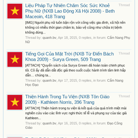
Liệu Pháp Tự Nhiên Chăm Sóc Sức Khoẻ
Thread
Phụ Nữ (NXB Lao Động Xã Hội 2008) - Beth
Maceoin, 418 Trang
[IMG] Người phụ nữ luôn bận rộn với công việc gia đình, xã hội nên
không có nhiều thời gian chăm lo, bảo vệ cũng như chữa trị bệnh
không đúng...
Thread by:
quanh.bv
,
Apr 18, 2015
, 0 replies, in forum:
Cẩm Nang Phụ
Nữ
Tiếng Gọi Của Mặt Trời (NXB Từ Điển Bách
Thread
Khoa 2009) - Surya Green, 509 Trang
[ATTACH] “Quyển sách của Surya Green đã hoàn toàn chinh phục
tôi. Cô ấy đã dẫn dắt độc giả theo suốt cuộc hành trình tâm linh hấp
dẫn… chúng ta...
Thread by:
quanh.bv
,
Apr 17, 2015
, 0 replies, in forum:
Cẩm Nang
Học Đạo
Thiện Hành Trong Tu Viện (NXB Tôn Giáo
Thread
2009) - Kathleen Norris, 396 Trang
[ATTACH] Thiện hành trong tu viện là kết quả của quá trình miệt mài
nghiên cứu vào các lĩnh vực nghi thức tế lễ và phụng sự của tác giả
Kathleen...
Thread by:
quanh.bv
,
Apr 16, 2015
, 0 replies, in forum:
Đạo Công
Giáo