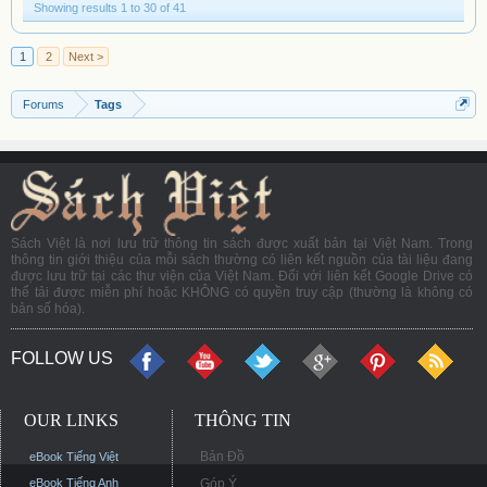
Showing results 1 to 30 of 41
1
2
Next >
Forums
Tags
Sách Việt là nơi lưu trữ thông tin sách được xuất bản tại Việt Nam. Trong
thông tin giới thiệu của mỗi sách thường có liên kết nguồn của tài liệu đang
được lưu trữ tại các thư viện của Việt Nam. Đối với liên kết Google Drive có
thể tải được miễn phí hoặc KHÔNG có quyền truy cập (thường là không có
bản số hóa).
FOLLOW US
OUR LINKS
THÔNG TIN
Bản Đồ
eBook Tiếng Việt
eBook Tiếng Anh
Góp Ý