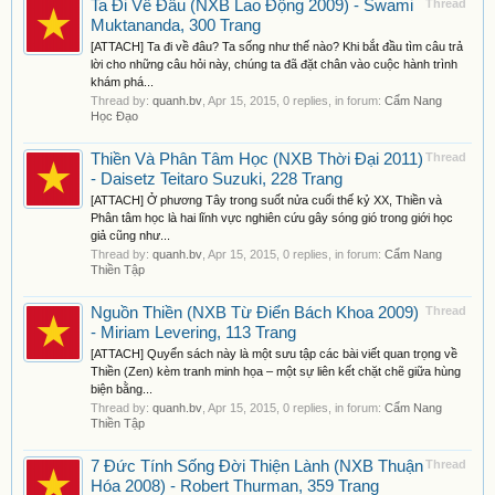
Ta Đi Về Đâu (NXB Lao Động 2009) - Swami
Thread
Muktananda, 300 Trang
[ATTACH] Ta đi về đâu? Ta sống như thế nào? Khi bắt đầu tìm câu trả
lời cho những câu hỏi này, chúng ta đã đặt chân vào cuộc hành trình
khám phá...
Thread by:
quanh.bv
,
Apr 15, 2015
, 0 replies, in forum:
Cẩm Nang
Học Đạo
Thiền Và Phân Tâm Học (NXB Thời Đại 2011)
Thread
- Daisetz Teitaro Suzuki, 228 Trang
[ATTACH] Ở phương Tây trong suốt nửa cuối thế kỷ XX, Thiền và
Phân tâm học là hai lĩnh vực nghiên cứu gây sóng gió trong giới học
giả cũng như...
Thread by:
quanh.bv
,
Apr 15, 2015
, 0 replies, in forum:
Cẩm Nang
Thiền Tập
Nguồn Thiền (NXB Từ Điển Bách Khoa 2009)
Thread
- Miriam Levering, 113 Trang
[ATTACH] Quyển sách này là một sưu tập các bài viết quan trọng về
Thiền (Zen) kèm tranh minh họa – một sự liên kết chặt chẽ giữa hùng
biện bằng...
Thread by:
quanh.bv
,
Apr 15, 2015
, 0 replies, in forum:
Cẩm Nang
Thiền Tập
7 Đức Tính Sống Đời Thiện Lành (NXB Thuận
Thread
Hóa 2008) - Robert Thurman, 359 Trang