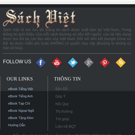
Sách Việt là nơi lưu trữ thông tin sách được xuất bản tại Việt Nam. Trong
thông tin giới thiệu của mỗi sách thường có liên kết nguồn của tài liệu đang
được lưu trữ tại các thư viện của Việt Nam. Đối với liên kết Google Drive có
thể tải được miễn phí hoặc KHÔNG có quyền truy cập (thường là không có
bản số hóa).
FOLLOW US
OUR LINKS
THÔNG TIN
Bản Đồ
eBook Tiếng Việt
eBook Tiếng Anh
Góp Ý
eBook Tạp Chí
Nội Quy
eBook Ngoại Ngữ
Thị trường
eBook Tặng Kèm
Trợ giúp
Hướng Dẫn
Liên hệ BQT