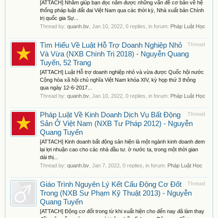
[ATTACH] Nhằm giúp bạn đọc nắm được những vấn đề cơ bản về hệ
thống pháp luật đất đai Việt Nam qua các thời kỳ, Nhà xuất bản Chính
trị quốc gia Sự...
Thread by:
quanh.bv
,
Jan 10, 2022
, 0 replies, in forum:
Pháp Luật Học
Tìm Hiểu Về Luật Hỗ Trợ Doanh Nghiệp Nhỏ
Thread
Và Vừa (NXB Chính Trị 2018) - Nguyễn Quang
Tuyến, 52 Trang
[ATTACH] Luật Hỗ trợ doanh nghiệp nhỏ và vừa được Quốc hội nước
Cộng hòa xã hội chủ nghĩa Việt Nam khóa XIV, kỳ họp thứ 3 thông
qua ngày 12-6-2017...
Thread by:
quanh.bv
,
Jan 10, 2022
, 0 replies, in forum:
Pháp Luật Học
Pháp Luật Về Kinh Doanh Dịch Vụ Bất Động
Thread
Sản Ở Việt Nam (NXB Tư Pháp 2012) - Nguyễn
Quang Tuyến
[ATTACH] Kinh doanh bất động sản hiện là một ngành kinh doanh đem
lại lợi nhuận cao cho các nhà đầu tư. ờ nước ta, trong một thời gian
dài thị...
Thread by:
quanh.bv
,
Jan 7, 2022
, 0 replies, in forum:
Pháp Luật Học
Giáo Trình Nguyên Lý Kết Cấu Động Cơ Đốt
Thread
Trong (NXB Sư Phạm Kỹ Thuật 2013) - Nguyễn
Quang Tuyến
[ATTACH] Động cơ đốt trong từ khi xuất hiện cho đến nay đã làm thay