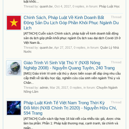
luật khốc...
Thread by:
quanh.bv
,
Oct 4, 2017
, 0 replies, in forum:
Pháp Luật Học
Chính Sách, Pháp Luật Về Kinh Doanh Bất
Thread
Động Sản Du Lịch Góp Phần Khôi Phục Ngành Du
Lịch
[ATTACH] Cuốn sách Chính sách, pháp luật về kinh doanh bất động
sản du lịch góp phẩn khôi phục ngành Du lịch sau đại dịch Covid-19 ở
Việt Nam là...
Thread by:
quanh.bv
,
Apr 27, 2017
, 0 replies, in forum:
Quản Lý Nhà
Nước
Giáo Trình Vi Sinh Vật Thú Y (NXB Nông
Thread
Nghiệp 2008) - Nguyễn Quang Tuyên, 240 Trang
[IMG] Giáo trình Vi sinh vật thú y được biên soạn để đáp ứng nhu cầu
cấp thiết về tài liệu học tập, nghiên cứu của sinh viên ngành Thú y và
Chăn...
Thread by:
admin
,
Mar 26, 2017
, 0 replies, in forum:
Chuyên Ngành
Nông-Lâm
Pháp Luật Kinh Tế Việt Nam Trong Thời Kỳ
Thread
Đổi Mới (NXB Chính Trị 2020) - Nguyễn Hữu Chí,
594 Trang
[ATTACH] Cuốn sách tập hợp 16 bài viết của nhiều tác giả, được chia
làm ba phần: Phần 1: Pháp luật thương mại, cạnh tranh, tài chính và
ngân...