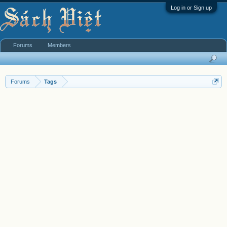
Log in or Sign up
Forums
Members
Forums
Tags