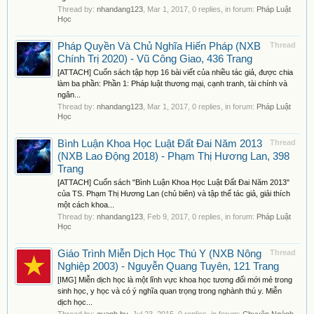
Thread by:
nhandang123
,
Mar 1, 2017
, 0 replies, in forum:
Pháp Luật
Học
Pháp Quyền Và Chủ Nghĩa Hiến Pháp (NXB
Thread
Chính Trị 2020) - Vũ Công Giao, 436 Trang
[ATTACH] Cuốn sách tập hợp 16 bài viết của nhiều tác giả, được chia
làm ba phần: Phần 1: Pháp luật thương mại, cạnh tranh, tài chính và
ngân...
Thread by:
nhandang123
,
Mar 1, 2017
, 0 replies, in forum:
Pháp Luật
Học
Bình Luận Khoa Học Luật Đất Đai Năm 2013
Thread
(NXB Lao Động 2018) - Phạm Thị Hương Lan, 398
Trang
[ATTACH] Cuốn sách "Bình Luận Khoa Học Luật Đất Đai Năm 2013"
của TS. Phạm Thị Hương Lan (chủ biên) và tập thể tác giả, giải thích
một cách khoa...
Thread by:
nhandang123
,
Feb 9, 2017
, 0 replies, in forum:
Pháp Luật
Học
Giáo Trình Miễn Dịch Học Thú Y (NXB Nông
Thread
Nghiệp 2003) - Nguyễn Quang Tuyên, 121 Trang
[IMG] Miễn dịch học là một lĩnh vực khoa học tương đối mới mẻ trong
sinh học, y học và có ý nghĩa quan trọng trong nghành thú y. Miễn
dịch học...