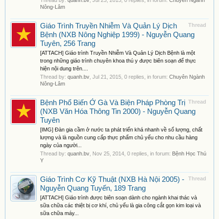
Thread by:
quanh.bv
,
Jul 23, 2015
, 0 replies, in forum:
Chuyên Ngành
Nông-Lâm
Giáo Trình Truyền Nhiễm Và Quản Lý Dịch
Thread
Bệnh (NXB Nông Nghiệp 1999) - Nguyễn Quang
Tuyên, 256 Trang
[ATTACH] Giáo trình Truyền Nhiễm Và Quản Lý Dịch Bệnh là một
trong những giáo trình chuyên khoa thú y được biên soạn để thực
hiện nội dung trên....
Thread by:
quanh.bv
,
Jul 21, 2015
, 0 replies, in forum:
Chuyên Ngành
Nông-Lâm
Bệnh Phổ Biến Ở Gà Và Biện Pháp Phòng Trị
Thread
(NXB Văn Hóa Thông Tin 2000) - Nguyễn Quang
Tuyên
[IMG] Đàn gia cầm ở nước ta phát triển khá nhanh về số lượng, chất
lượng và là nguồn cung cấp thực phẩm chủ yếu cho nhu cầu hàng
ngày của người...
Thread by:
quanh.bv
,
Nov 25, 2014
, 0 replies, in forum:
Bệnh Học Thú
Y
Giáo Trình Cơ Kỹ Thuật (NXB Hà Nội 2005) -
Thread
Nguyễn Quang Tuyến, 189 Trang
[ATTACH] Giáo trình được biên soạn dành cho ngành khai thác và
sữa chữa các thiệt bị cơ khí, chủ yếu là gia công cắt gọn kim loại và
sữa chữa máy...