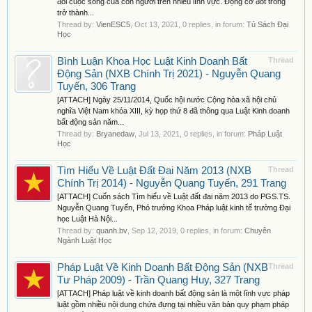
đổi cuộc sống của con người trên nhiều lĩnh vực. Động cơ đốt trong
trở thành...
Thread by:
VienESC5
,
Oct 13, 2021
, 0 replies, in forum:
Tủ Sách Đại
Học
Bình Luận Khoa Học Luật Kinh Doanh Bất
Thread
Động Sản (NXB Chính Trị 2021) - Nguyễn Quang
Tuyến, 306 Trang
[ATTACH] Ngày 25/11/2014, Quốc hội nước Cộng hòa xã hội chủ
nghĩa Việt Nam khóa XIII, kỳ họp thứ 8 đã thông qua Luật Kinh doanh
bất động sản năm...
Thread by:
Bryanedaw
,
Jul 13, 2021
, 0 replies, in forum:
Pháp Luật
Học
Tìm Hiểu Về Luật Đất Đai Năm 2013 (NXB
Thread
Chính Trị 2014) - Nguyễn Quang Tuyến, 291 Trang
[ATTACH] Cuốn sách Tìm hiểu về Luật đất đai năm 2013 do PGS.TS.
Nguyễn Quang Tuyến, Phó trưởng Khoa Pháp luật kinh tế trường Đại
học Luật Hà Nội...
Thread by:
quanh.bv
,
Sep 12, 2019
, 0 replies, in forum:
Chuyên
Ngành Luật Học
Pháp Luật Về Kinh Doanh Bất Động Sản (NXB
Thread
Tư Pháp 2009) - Trần Quang Huy, 327 Trang
[ATTACH] Pháp luật về kinh doanh bất động sản là một lĩnh vực pháp
luật gồm nhiều nội dung chứa đựng tại nhiều văn bản quy phạm pháp