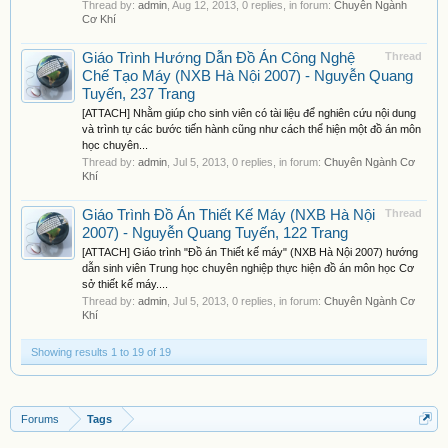
Thread by:
admin
,
Aug 12, 2013
, 0 replies, in forum:
Chuyên Ngành
Cơ Khí
Giáo Trình Hướng Dẫn Đồ Án Công Nghệ
Thread
Chế Tạo Máy (NXB Hà Nội 2007) - Nguyễn Quang
Tuyến, 237 Trang
[ATTACH] Nhằm giúp cho sinh viên có tài liệu để nghiên cứu nội dung
và trình tự các bước tiến hành cũng như cách thể hiện một đồ án môn
học chuyên...
Thread by:
admin
,
Jul 5, 2013
, 0 replies, in forum:
Chuyên Ngành Cơ
Khí
Giáo Trình Đồ Án Thiết Kế Máy (NXB Hà Nội
Thread
2007) - Nguyễn Quang Tuyến, 122 Trang
[ATTACH] Giáo trình "Đồ án Thiết kế máy" (NXB Hà Nội 2007) hướng
dẫn sinh viên Trung học chuyên nghiệp thực hiện đồ án môn học Cơ
sở thiết kế máy....
Thread by:
admin
,
Jul 5, 2013
, 0 replies, in forum:
Chuyên Ngành Cơ
Khí
Showing results 1 to 19 of 19
Forums
Tags