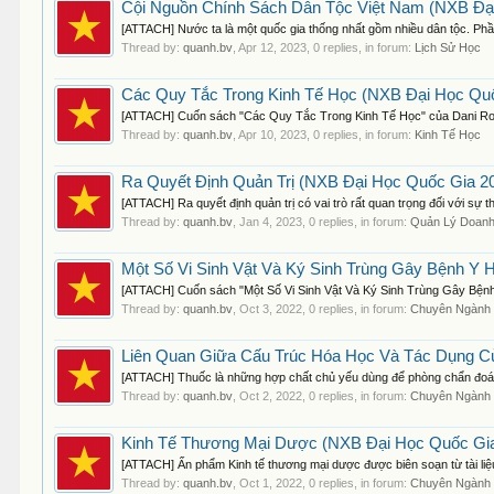
Cội Nguồn Chính Sách Dân Tộc Việt Nam (NXB Đại
[ATTACH] Nước ta là một quốc gia thống nhất gồm nhiều dân tộc. Phần 
Thread by:
quanh.bv
,
Apr 12, 2023
, 0 replies, in forum:
Lịch Sử Học
Các Quy Tắc Trong Kinh Tế Học (NXB Đại Học Quốc
[ATTACH] Cuốn sách "Các Quy Tắc Trong Kinh Tế Học" của Dani Rodrik,
Thread by:
quanh.bv
,
Apr 10, 2023
, 0 replies, in forum:
Kinh Tế Học
Ra Quyết Định Quản Trị (NXB Đại Học Quốc Gia 20
[ATTACH] Ra quyết định quản trị có vai trò rất quan trọng đối với sự 
Thread by:
quanh.bv
,
Jan 4, 2023
, 0 replies, in forum:
Quản Lý Doanh
Một Số Vi Sinh Vật Và Ký Sinh Trùng Gây Bệnh Y 
[ATTACH] Cuốn sách "Một Số Vi Sinh Vật Và Ký Sinh Trùng Gây Bệnh Y 
Thread by:
quanh.bv
,
Oct 3, 2022
, 0 replies, in forum:
Chuyên Ngành
Liên Quan Giữa Cấu Trúc Hóa Học Và Tác Dụng C
[ATTACH] Thuốc là những hợp chất chủ yếu dùng để phòng chẩn đoán và 
Thread by:
quanh.bv
,
Oct 2, 2022
, 0 replies, in forum:
Chuyên Ngành
Kinh Tế Thương Mại Dược (NXB Đại Học Quốc Gia
[ATTACH] Ấn phẩm Kinh tế thương mại dược được biên soạn từ tài li
Thread by:
quanh.bv
,
Oct 1, 2022
, 0 replies, in forum:
Chuyên Ngành