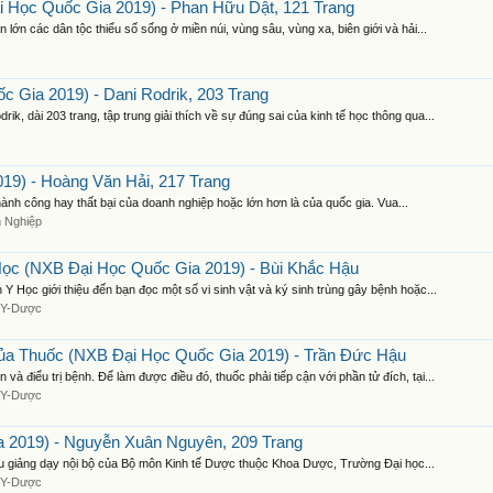
 Học Quốc Gia 2019) - Phan Hữu Dật, 121 Trang
lớn các dân tộc thiểu số sống ở miền núi, vùng sâu, vùng xa, biên giới và hải...
 Gia 2019) - Dani Rodrik, 203 Trang
 dài 203 trang, tập trung giải thích về sự đúng sai của kinh tế học thông qua...
19) - Hoàng Văn Hải, 217 Trang
thành công hay thất bại của doanh nghiệp hoặc lớn hơn là của quốc gia. Vua...
 Nghiệp
Học (NXB Đại Học Quốc Gia 2019) - Bùi Khắc Hậu
Học giới thiệu đến bạn đọc một số vi sinh vật và ký sinh trùng gây bệnh hoặc...
 Y-Dược
ủa Thuốc (NXB Đại Học Quốc Gia 2019) - Trần Đức Hậu
điểu trị bệnh. Để làm được điều đó, thuốc phải tiếp cận với phần tử đích, tại...
 Y-Dược
 2019) - Nguyễn Xuân Nguyên, 209 Trang
ệu giảng dạy nội bộ của Bộ môn Kinh tế Dược thuộc Khoa Dược, Trường Đại học...
 Y-Dược