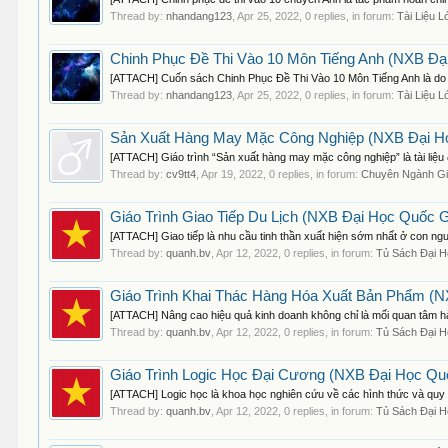
Thread by:
nhandang123
,
Apr 25, 2022
, 0 replies, in forum:
Tài Liệu L
Chinh Phục Đề Thi Vào 10 Môn Tiếng Anh (NXB Đạ
[ATTACH] Cuốn sách Chinh Phục Đề Thi Vào 10 Môn Tiếng Anh là do 
Thread by:
nhandang123
,
Apr 25, 2022
, 0 replies, in forum:
Tài Liệu L
Sản Xuất Hàng May Mặc Công Nghiệp (NXB Đại Học
[ATTACH] Giáo trình “Sản xuất hàng may mặc công nghiệp” là tài liệu đ
Thread by:
cv9tt4
,
Apr 19, 2022
, 0 replies, in forum:
Chuyên Ngành G
Giáo Trình Giao Tiếp Du Lịch (NXB Đại Học Quốc G
[ATTACH] Giao tiếp là nhu cầu tinh thần xuất hiện sớm nhất ở con ngư
Thread by:
quanh.bv
,
Apr 12, 2022
, 0 replies, in forum:
Tủ Sách Đại 
Giáo Trình Khai Thác Hàng Hóa Xuất Bản Phẩm (NX
[ATTACH] Nâng cao hiệu quả kinh doanh không chỉ là mối quan tâm hàn
Thread by:
quanh.bv
,
Apr 12, 2022
, 0 replies, in forum:
Tủ Sách Đại 
Giáo Trình Logic Học Đại Cương (NXB Đại Học Quố
[ATTACH] Logic học là khoa học nghiên cứu về các hình thức và quy 
Thread by:
quanh.bv
,
Apr 12, 2022
, 0 replies, in forum:
Tủ Sách Đại 