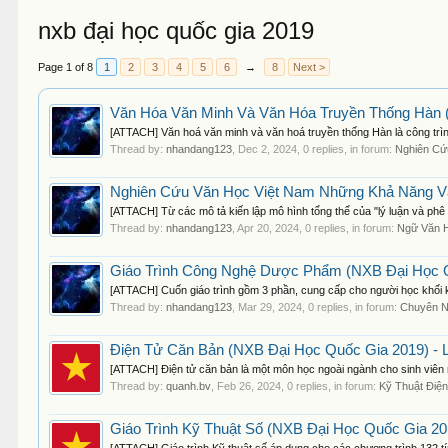
nxb đại học quốc gia 2019
Page 1 of 8
1
2
3
4
5
6
→
8
Next >
Văn Hóa Văn Minh Và Văn Hóa Truyền Thống Hàn (
[ATTACH] Văn hoá văn minh và văn hoá truyền thống Hàn là công trìn
Thread by:
nhandang123
,
Dec 2, 2024
, 0 replies, in forum:
Nghiên C
Nghiên Cứu Văn Học Việt Nam Những Khả Năng Và
[ATTACH] Từ các mô tả kiến lập mô hình tổng thể của "lý luận và phê b
Thread by:
nhandang123
,
Apr 20, 2024
, 0 replies, in forum:
Ngữ Văn 
Giáo Trình Công Nghệ Dược Phẩm (NXB Đại Học Qu
[ATTACH] Cuốn giáo trình gồm 3 phần, cung cấp cho người học khối 
Thread by:
nhandang123
,
Mar 29, 2024
, 0 replies, in forum:
Chuyên 
Điện Tử Căn Bản (NXB Đại Học Quốc Gia 2019) - 
[ATTACH] Điện tử căn bản là một môn học ngoài ngành cho sinh viên
Thread by:
quanh.bv
,
Feb 26, 2024
, 0 replies, in forum:
Kỹ Thuật Điệ
Giáo Trình Kỹ Thuật Số (NXB Đại Học Quốc Gia 20