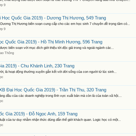
ớp 9
i Học Quốc Gia 2019) - Dương Thị Hương, 549 Trang
Dương Thị Hương biên soạn cung cấp cho các em học sinh 7 chuyên đề trọng tâm có...
ớp 9
 Quốc Gia 2019) - Hồ Thị Minh Hương, 596 Trang
ược biên soạn với mục đích giới thiệu tới độc giả trong và ngoài ngành các...
iao Thông
ia 2019) - Chu Khánh Linh, 230 Trang
ời, là hoạt động thường xuyên gắn kết với đời sống của con người từ lúc sinh...
Học
B Đại Học Quốc Gia 2019) - Trần Thị Thu, 320 Trang
g đầu của các doanh nghiệp trong lĩnh vực xuất bản mà còn là của toàn xã hội....
Học
c Gia 2019) - Đỗ Ngọc Anh, 159 Trang
luật của tư duy nhằm nhận thức đúng đắn thế giới khách quan. Logic học có một...
Học