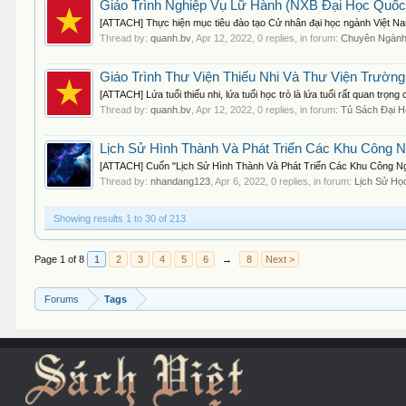
Giáo Trình Nghiệp Vụ Lữ Hành (NXB Đại Học Quốc 
[ATTACH] Thực hiện mục tiêu đào tạo Cử nhân đại học ngành Việt Na
Thread by:
quanh.bv
,
Apr 12, 2022
, 0 replies, in forum:
Chuyên Ngành
Giáo Trình Thư Viện Thiếu Nhi Và Thư Viện Trườn
[ATTACH] Lứa tuổi thiếu nhi, lứa tuổi học trò là lứa tuổi rất quan trọn
Thread by:
quanh.bv
,
Apr 12, 2022
, 0 replies, in forum:
Tủ Sách Đại 
Lịch Sử Hình Thành Và Phát Triển Các Khu Công N
[ATTACH] Cuốn "Lịch Sử Hình Thành Và Phát Triển Các Khu Công Ngh
Thread by:
nhandang123
,
Apr 6, 2022
, 0 replies, in forum:
Lịch Sử Họ
Showing results 1 to 30 of 213
Page 1 of 8
1
2
3
4
5
6
→
8
Next >
Forums
Tags