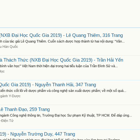
NXB Đại Học Quốc Gia 2019) - Lê Quang Thiêm, 316 Trang
h của tác giả Lê Quang Thiêm. Cuốn sách được hợp thành từ hai nội dung: “Văn...
ứu Hàn Quốc
 Thách Thức (NXB Đại Học Quốc Gia 2019) - Trần Hải Yến
ình văn học" Việt Nam thời hiện đại trong hai tiểu luận của Trần Đình Sử và...
Học
ốc Gia 2019) - Nguyễn Thanh Hải, 347 Trang
kiến thức cốt lõi về dược phẩm và công nghệ sản xuất dược phẩm; về một số quá...
Ngành Y-Dược
Lê Thanh Đạo, 259 Trang
 ngành Công nghệ thông tin, Trường Đại học Sư phạm Kỹ thuật, TP HCM. Để đáp ứng...
n-Điện Tử
19) - Nguyễn Trường Duy, 447 Trang