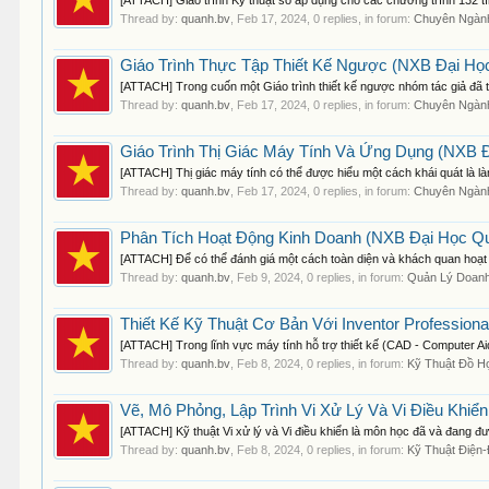
[ATTACH] Giáo trình Kỹ thuật số áp dụng cho các chương trình 132 tín
Thread by:
quanh.bv
,
Feb 17, 2024
, 0 replies, in forum:
Chuyên Ngành
Giáo Trình Thực Tập Thiết Kế Ngược (NXB Đại Học
[ATTACH] Trong cuốn một Giáo trình thiết kế ngược nhóm tác giả đã t
Thread by:
quanh.bv
,
Feb 17, 2024
, 0 replies, in forum:
Chuyên Ngàn
Giáo Trình Thị Giác Máy Tính Và Ứng Dụng (NXB Đ
[ATTACH] Thị giác máy tính có thể được hiểu một cách khái quát là là
Thread by:
quanh.bv
,
Feb 17, 2024
, 0 replies, in forum:
Chuyên Ngành
Phân Tích Hoạt Động Kinh Doanh (NXB Đại Học Quố
[ATTACH] Để có thể đánh giá một cách toàn diện và khách quan hoạt đ
Thread by:
quanh.bv
,
Feb 9, 2024
, 0 replies, in forum:
Quản Lý Doanh
Thiết Kế Kỹ Thuật Cơ Bản Với Inventor Profession
[ATTACH] Trong lĩnh vực máy tính hỗ trợ thiết kế (CAD - Computer Ai
Thread by:
quanh.bv
,
Feb 8, 2024
, 0 replies, in forum:
Kỹ Thuật Đồ H
Vẽ, Mô Phỏng, Lập Trình Vi Xử Lý Và Vi Điều Khiển
[ATTACH] Kỹ thuật Vi xử lý và Vi điều khiển là môn học đã và đang đ
Thread by:
quanh.bv
,
Feb 8, 2024
, 0 replies, in forum:
Kỹ Thuật Điện