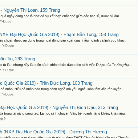
- Nguyễn Thị Loan, 159 Trang
 quả ngày càng cao là nhờ có sự kết hợp chặt chẽ giữa các bác sĩ, dược sĩ lâm...
 Y-Dược
XB Đại Học Quốc Gia 2019) - Phạm Bảo Tùng, 153 Trang
êu chuẩn được áp dụng trong hoạt động sản xuất của nhiều ngành và lĩnh vực khác...
h Y-Dược
n Tin, 293 Trang
 từ lâu, nhưng đây là cuốn sách chính thức dành cho sinh viên Dược của Trường Đại...
h Y-Dược
Quốc Gia 2019) - Trần Đức Long, 103 Trang
cá nhân. Nếu cá nhân nào trong hành nghề mà yêu nghề, luôn tâm đắc rèn luyện,...
h Y-Dược
ại Học Quốc Gia 2019) - Nguyễn Thị Bích Dậu, 313 Trang
 trong tài năng sáng tạo. Là học sinh chuyên Văn, bên cạnh năng khiếu, khả năng...
ớp 9
nh (NXB Đại Học Quốc Gia 2019) - Dương Thị Hương
ỉnh, chất lượng cao được biên soạn từ các trường THPT Chuyên hàng đầu như Chuyên...