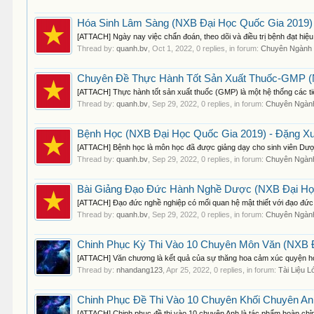
Hóa Sinh Lâm Sàng (NXB Đại Học Quốc Gia 2019) 
[ATTACH] Ngày nay việc chẩn đoán, theo dõi và điều trị bệnh đạt hiệu
Thread by:
quanh.bv
,
Oct 1, 2022
, 0 replies, in forum:
Chuyên Ngành
Chuyên Đề Thực Hành Tốt Sản Xuất Thuốc-GMP (N
[ATTACH] Thực hành tốt sản xuất thuốc (GMP) là một hệ thống các ti
Thread by:
quanh.bv
,
Sep 29, 2022
, 0 replies, in forum:
Chuyên Ngàn
Bệnh Học (NXB Đại Học Quốc Gia 2019) - Đặng Xuâ
[ATTACH] Bệnh học là môn học đã được giảng dạy cho sinh viên Dược
Thread by:
quanh.bv
,
Sep 29, 2022
, 0 replies, in forum:
Chuyên Ngàn
Bài Giảng Đạo Đức Hành Nghề Dược (NXB Đại Học 
[ATTACH] Đạo đức nghề nghiệp có mối quan hệ mật thiết với đạo đức 
Thread by:
quanh.bv
,
Sep 29, 2022
, 0 replies, in forum:
Chuyên Ngàn
Chinh Phục Kỳ Thi Vào 10 Chuyên Môn Văn (NXB Đ
[ATTACH] Văn chương là kết quả của sự thăng hoa cảm xúc quyện hòa
Thread by:
nhandang123
,
Apr 25, 2022
, 0 replies, in forum:
Tài Liệu L
Chinh Phục Đề Thi Vào 10 Chuyên Khối Chuyên A
[ATTACH] Chinh phục đề thi vào 10 chuyên Anh là tác phẩm hoàn ch