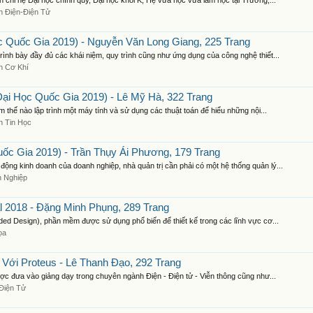
 chỉ hệ Đại học chính quy, Đại học khối K, Hệ vừa học vừa làm học tại Trường,...
 Điện-Điện Tử
 Quốc Gia 2019) - Nguyễn Văn Long Giang, 225 Trang
rình bày đầy đủ các khái niệm, quy trình cũng như ứng dụng của công nghệ thiết...
h Cơ Khí
ại Học Quốc Gia 2019) - Lê Mỹ Hà, 322 Trang
m thế nào lập trình một máy tính và sử dụng các thuật toán để hiểu những nội...
 Tin Học
c Gia 2019) - Trần Thụy Ái Phương, 179 Trang
ộng kinh doanh của doanh nghiệp, nhà quản trị cần phải có một hệ thống quản lý...
 Nghiệp
al 2018 - Đặng Minh Phụng, 289 Trang
ded Design), phần mềm được sử dụng phổ biến để thiết kế trong các lĩnh vực cơ...
ọa
 Với Proteus - Lê Thanh Đạo, 292 Trang
ược đưa vào giảng dạy trong chuyên ngành Điện - Điện tử - Viễn thông cũng như...
-Điện Tử