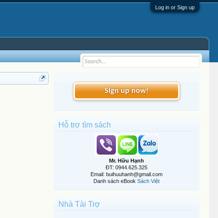
Log in or Sign up
Sign up now!
Hỗ trợ tìm sách
Mr. Hữu Hạnh
ĐT: 0944.625.325
Email: buihuuhanh@gmail.com
Danh sách eBook
Sách Việt
Nhà Tài Trợ