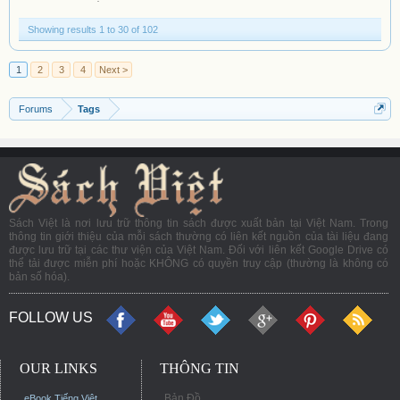
Showing results 1 to 30 of 102
1
2
3
4
Next >
Forums
Tags
Sách Việt là nơi lưu trữ thông tin sách được xuất bản tại Việt Nam. Trong
thông tin giới thiệu của mỗi sách thường có liên kết nguồn của tài liệu đang
được lưu trữ tại các thư viện của Việt Nam. Đối với liên kết Google Drive có
thể tải được miễn phí hoặc KHÔNG có quyền truy cập (thường là không có
bản số hóa).
FOLLOW US
OUR LINKS
THÔNG TIN
Bản Đồ
eBook Tiếng Việt