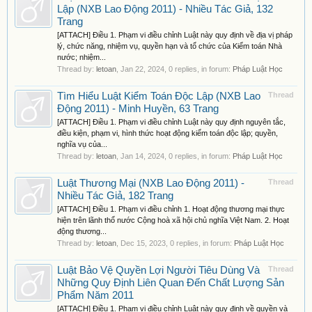
Lập (NXB Lao Động 2011) - Nhiều Tác Giả, 132
Trang
[ATTACH] Điều 1. Phạm vi điều chỉnh Luật này quy định về địa vị pháp
lý, chức năng, nhiệm vụ, quyền hạn và tổ chức của Kiểm toán Nhà
nước; nhiệm...
Thread by:
letoan
,
Jan 22, 2024
, 0 replies, in forum:
Pháp Luật Học
Tìm Hiểu Luật Kiểm Toán Độc Lập (NXB Lao
Thread
Động 2011) - Minh Huyền, 63 Trang
[ATTACH] Điều 1. Phạm vi điều chỉnh Luật này quy định nguyên tắc,
điều kiện, phạm vi, hình thức hoạt động kiểm toán độc lập; quyền,
nghĩa vụ của...
Thread by:
letoan
,
Jan 14, 2024
, 0 replies, in forum:
Pháp Luật Học
Luật Thương Mại (NXB Lao Động 2011) -
Thread
Nhiều Tác Giả, 182 Trang
[ATTACH] Điều 1. Phạm vi điều chỉnh 1. Hoạt động thương mại thực
hiện trên lãnh thổ nước Cộng hoà xã hội chủ nghĩa Việt Nam. 2. Hoạt
động thương...
Thread by:
letoan
,
Dec 15, 2023
, 0 replies, in forum:
Pháp Luật Học
Luật Bảo Vệ Quyền Lợi Người Tiêu Dùng Và
Thread
Những Quy Định Liên Quan Đến Chất Lượng Sản
Phẩm Năm 2011
[ATTACH] Điều 1. Phạm vi điều chỉnh Luật này quy định về quyền và