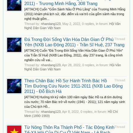
2011) - Trương Minh Hằng, 308 Trang
[ATTACH] Cuốn "Gốm Sành Nâu Ở Phù Lãng" của Trương Minh Hằng
(2011) khám phá lịch sử, đặc điểm và vai trò của gốm sành nâu trong
nghệ thuật gốm...
Thread by:
nhandang123
,
May 2, 2022
, 0 replies, in forum:
Hội Văn
Nghệ Dân Gian Việt Nam
Đá Trong Đời Sống Văn Hóa Dân Gian Ở Phú
Thread
Yên (NXB Lao Động 2011) - Trần Sĩ Huệ, 237 Trang
[ATTACH] Cuốn "Đá Trong Đời Sống Văn Hóa Dân Gian Ở Phú Yên"
của Trần Sĩ Huệ (NXB Lao Động, 2011), dày 237 trang, là công trình
nghiên cứu về vai...
Thread by:
nhandang123
,
Apr 28, 2022
, 0 replies, in forum:
Hội Văn
Nghệ Dân Gian Việt Nam
Theo Chân Bác Hồ Sơ Hành Trình Bác Hồ
Thread
Tìm Đường Cứu Nước 1911-2011 (NXB Lao Động
2011) - Đỗ Bích Hà
[ATTACH] Hướng tới kỷ niệm 100 năm ngày Bác Hồ ra đi tìm đường
cứu nước; 70 năm Bác trở về nước (1941 - 2011); 121 năm ngày sinh
của Chủ tịch Hồ...
Thread by:
nhandang123
,
Apr 8, 2022
, 0 replies, in forum:
Hồ Chí
Minh (1890-1969)
Từ Nông Thôn Ra Thành Phố - Tác Động Kinh
Thread
Tế-Xã Hội Của Di Cư Ở Việt Nam - Lê Bạch