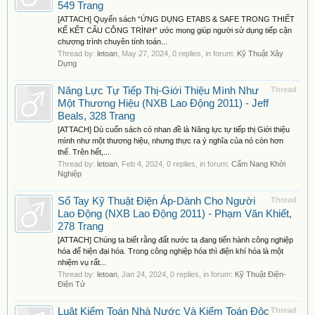
549 Trang
[ATTACH] Quyển sách “ỨNG DỤNG ETABS & SAFE TRONG THIẾT
KẾ KẾT CẤU CÔNG TRÌNH” ước mong giúp người sử dụng tiếp cận
chương trình chuyên tính toán...
Thread by:
letoan
,
May 27, 2024
, 0 replies, in forum:
Kỹ Thuật Xây
Dựng
Năng Lực Tự Tiếp Thị-Giới Thiệu Mình Như
Thread
Một Thương Hiệu (NXB Lao Động 2011) - Jeff
Beals, 328 Trang
[ATTACH] Dù cuốn sách có nhan đề là Năng lực tự tiếp thị Giới thiệu
mình như một thương hiệu, nhưng thực ra ý nghĩa của nó còn hơn
thế. Trên hết,...
Thread by:
letoan
,
Feb 4, 2024
, 0 replies, in forum:
Cẩm Nang Khởi
Nghiệp
Sổ Tay Kỹ Thuật Điện Áp-Dành Cho Người
Thread
Lao Động (NXB Lao Động 2011) - Phạm Văn Khiết,
278 Trang
[ATTACH] Chúng ta biết rằng đất nước ta đang tiến hành công nghiệp
hóa để hiện đại hóa. Trong công nghiệp hóa thì điện khí hóa là một
nhiệm vụ rất...
Thread by:
letoan
,
Jan 24, 2024
, 0 replies, in forum:
Kỹ Thuật Điện-
Điện Tử
Luật Kiểm Toán Nhà Nước Và Kiểm Toán Độc
Thread