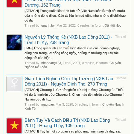
Dương, 162 Trang
[ATTACH] Trong suốt tiến trình lịch sử, Việt Nam luôn là một đất nước
của những dòng di cư. Các tài liệu lịch sử cũng như những di chỉ khảo
cổ đã...
Thread by:
quanh.bv
,
Mar 22, 2022
, 0 replies, in forum:
Xã Hội Học
Nguyên Lý Thống Kê (NXB Lao Động 2011) -
Thread
Trần Thị Kỳ, 238 Trang
[IMG] Trong quá trình sản xuất kinh doanh của các doanh nghiệp,
cũng như trong đời sống hàng ngày, chúng ta thường chịu sự tác
động bởi các hiện...
Thread by:
nhandang123
,
Feb 9, 2021
, 0 replies, in forum:
Chuyên
Ngành Kế Toán
Giáo Trình Nghiên Cứu Thị Trường (NXB Lao
Thread
Động 2011) - Nguyễn Đình Thọ, 278 Trang
[ATTACH] Chương 1: Cơ sở nghiên cứu thị trường-Chương 2 : Thiết
kế dự án nghiên cứu-Chương 3: Chọn mẫu để nghiên cứu-Chương 4:
Nghiên cứu định...
Thread by:
mautuan
,
Mar 3, 2020
, 0 replies, in forum:
Chuyên Ngành
Kinh Tế
Bệnh Tụy Và Cách Điều Trị (NXB Lao Động
Thread
2011) - Hoàng Thúy, 105 Trang
[ATTACH] Tụy là một cơ quan sau phúc mạc, nằm sau dạ dày, sát