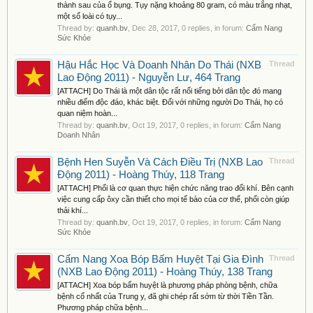
thành sau của ổ bụng. Tụy nặng khoảng 80 gram, có màu trắng nhạt,
một số loài có tụy...
Thread by:
quanh.bv
,
Dec 28, 2017
, 0 replies, in forum:
Cẩm Nang
Sức Khỏe
Hậu Hắc Học Và Doanh Nhân Do Thái (NXB
Thread
Lao Động 2011) - Nguyễn Lư, 464 Trang
[ATTACH] Do Thái là một dân tộc rất nổi tiếng bởi dân tộc đó mang
nhiều điểm độc đáo, khác biệt. Đối với những người Do Thái, họ có
quan niệm hoàn...
Thread by:
quanh.bv
,
Oct 19, 2017
, 0 replies, in forum:
Cẩm Nang
Doanh Nhân
Bệnh Hen Suyễn Và Cách Điều Trị (NXB Lao
Thread
Động 2011) - Hoàng Thúy, 118 Trang
[ATTACH] Phổi là cơ quan thực hiện chức năng trao đổi khí. Bên cạnh
việc cung cấp ôxy cần thiết cho mọi tế bào của cơ thể, phổi còn giúp
thải khí...
Thread by:
quanh.bv
,
Oct 19, 2017
, 0 replies, in forum:
Cẩm Nang
Sức Khỏe
Cẩm Nang Xoa Bóp Bấm Huyệt Tại Gia Đình
Thread
(NXB Lao Động 2011) - Hoàng Thúy, 138 Trang
[ATTACH] Xoa bóp bấm huyệt là phương pháp phòng bệnh, chữa
bệnh cổ nhất của Trung y, đã ghi chép rất sớm từ thời Tiền Tần.
Phương pháp chữa bệnh...