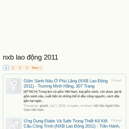
nxb lao động 2011
1
2
3
4
Next >
Gốm Sành Nâu Ở Phù Lãng (NXB Lao Động
Thread
2011) - Trương Minh Hằng, 307 Trang
[ATTACH] Trong lịch sử gốm Việt Nam, loại gốm sành, còn được gọi là
gốm sành nâu, xuất hiện từ những thế kỉ đầu công nguyên, cách đây
gần hai ngàn...
Thread by:
gha91
,
Jul 7, 2025
, 0 replies, in forum:
Hội Văn Nghệ Dân
Gian Việt Nam
Ứng Dụng Etabs Và Safe Trong Thiết Kế Kết
Thread
Cấu Công Trình (NXB Lao Động 2011) - Trần Hành,