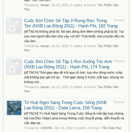
đấy! Thu Thu còn...
Thread by:
letoan
,
Jul 14, 2023
, 0 replies, in forum:
Tác Phẩm Văn
Học
Cuộc Đời Chim Sẻ Tập 2-Rưng Rức Trong
Thread
Tim (NXB Lao Động 2011) - Hạnh Phi, 182 Trang
[ATTACH] Không phải tôi. Kẻ bán đứng Ánh Minh không phải là tôi. Tại
sao mọi người đều làm như vậy với tôi? Thái Nhất, mọi chuyện đều do
cậu làm...
Thread by:
letoan
,
Jul 14, 2023
, 0 replies, in forum:
Tác Phẩm Văn
Học
Cuộc Đời Chim Sẻ Tập 1-Rơi Xuống Tóc Anh
Thread
(NXB Lao Động 2011) - Hạnh Phi, 174 Trang
[ATTACH] Thời gian đẹp đẽ trôi qua vô tình, tựa như dòng nước chảy
mãi không bao giờ trở lại... Thời gian đang ở trước mắt bạn, nhưng nó
không còn...
Thread by:
letoan
,
Jul 13, 2023
, 0 replies, in forum:
Tác Phẩm Văn
Học
Trí Huệ Ngời Sáng Trong Cuộc Sống (NXB
Thread
Lao Động 2011) - Dalai Lama, 158 Trang
[ATTACH] Trí Huệ Ngời Sáng Trong Cuộc Sống là một tập hợp những
bài của Đức Dalai Lama trong những cuộc thuyết pháp, diễn thuyết và
vấn đáp tại...
Thread by:
Xnhi345
,
Sep 14, 2022
, 0 replies, in forum:
Tôn Giáo Học