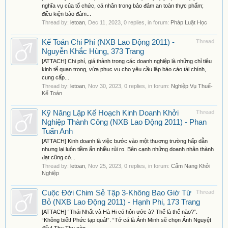
nghĩa vụ của tổ chức, cá nhân trong bảo đảm an toàn thực phẩm;
điều kiện bảo đảm...
Thread by:
letoan
,
Dec 11, 2023
, 0 replies, in forum:
Pháp Luật Học
Kế Toán Chi Phí (NXB Lao Động 2011) -
Thread
Nguyễn Khắc Hùng, 373 Trang
[ATTACH] Chi phí, giá thành trong các doanh nghiệp là những chỉ tiêu
kinh tế quan trọng, vừa phục vụ cho yêu cầu lập báo cáo tài chính,
cung cấp...
Thread by:
letoan
,
Nov 30, 2023
, 0 replies, in forum:
Nghiệp Vụ Thuế-
Kế Toán
Kỹ Năng Lập Kế Hoạch Kinh Doanh Khởi
Thread
Nghiệp Thành Công (NXB Lao Động 2011) - Phan
Tuấn Anh
[ATTACH] Kinh doanh là việc bước vào một thương trường hấp dẫn
nhưng lại luôn tiềm ẩn nhiều rủi ro. Bên cạnh những doanh nhân thành
đạt cũng có...
Thread by:
letoan
,
Nov 25, 2023
, 0 replies, in forum:
Cẩm Nang Khởi
Nghiệp
Cuộc Đời Chim Sẻ Tập 3-Không Bao Giờ Từ
Thread
Bỏ (NXB Lao Động 2011) - Hạnh Phi, 173 Trang
[ATTACH] “Thái Nhất và Hà Hi có hôn ước à? Thế là thế nào?”.
“Không biết! Phức tạp quá!”. “Tớ cá là Ánh Minh sẽ chọn Ánh Nguyệt