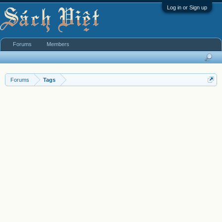
Log in or Sign up
Forums
Members
Forums
Tags