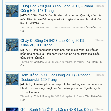
Cung Bậc Yêu (NXB Lao Động 2011) - Phạm
Thread
Công Hội, 147 Trang
[ATTACH] Gặp Quê Đường lên đỉnh dốc cheo leo Qua đây công tác
một chiều gặp em Dốc ta qua, kể trăm ngàn Nhớ sao cho hết đường
lên đỉnh đồi Thế mà...
Thread by:
Xnhi345
,
Sep 7, 2022
, 0 replies, in forum:
Tác Phẩm Thi
Ca
Chảy Đi Sông Ơi (NXB Lao Động 2011) -
Thread
Xuân Vũ, 108 Trang
[ATTACH] Dẫu dòng sông không phải của quê hương, Tôi vẫn để
phần lòng mình ở lại, Dẫu công việc bộn bề có bắt tôi xa mãi Chắc
dòng sông hiền hòa...
Thread by:
Xnhi345
,
Aug 28, 2022
, 0 replies, in forum:
Tác Phẩm Thi
Ca
Đêm Trắng (NXB Lao Động 2011) - Phedor
Thread
Dostoevski, 120 Trang
[ATTACH] Đêm trắng là cuốn truyện tình cảm lãng mạn của nhà văn
Phedor Dostoievsky - một cây đại thụ trong văn học Nga thế kỷ thứ
19 - viết về mối...
Thread by:
Xnhi345
,
Aug 26, 2022
, 0 replies, in forum:
Tác Phẩm Văn
Học
Gốm Sành Nâu Ở Phú Lãng (NXB Lao Động
Thread