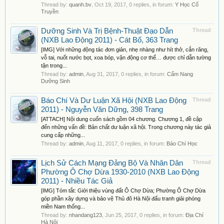
Thread by:
quanh.bv
,
Oct 19, 2017
, 0 replies, in forum:
Y Học Cổ
Truyền
Dưỡng Sinh Và Trị Bệnh-Thuật Đạo Dẫn
Thread
(NXB Lao Động 2011) - Cát Bố, 363 Trang
[IMG] Với những động tác đơn giản, nhẹ nhàng như hít thở, cắn răng,
vỗ tai, nuốt nước bọt, xoa bóp, vận động cơ thể… được chỉ dẫn tường
tận trong...
Thread by:
admin
,
Aug 31, 2017
, 0 replies, in forum:
Cẩm Nang
Dưỡng Sinh
Báo Chí Và Dư Luận Xã Hội (NXB Lao Động
Thread
2011) - Nguyễn Văn Dững, 398 Trang
[ATTACH] Nội dung cuốn sách gồm 04 chương. Chương 1, đề cập
đến những vấn đề: Bản chất dư luận xã hội. Trong chương này tác giả
cung cấp những...
Thread by:
admin
,
Aug 11, 2017
, 0 replies, in forum:
Báo Chí Học
Lịch Sử Cách Mạng Đảng Bộ Và Nhân Dân
Thread
Phường Ô Chợ Dừa 1930-2010 (NXB Lao Động
2011) - Nhiều Tác Giả
[IMG] Tóm tắt: Giới thiệu vùng đất Ô Chợ Dừa; Phường Ô Chợ Dừa
góp phần xây dựng và bảo vệ Thủ đô Hà Nội đấu tranh giải phóng
miền Nam thống...
Thread by:
nhandang123
,
Jun 25, 2017
, 0 replies, in forum:
Địa Chí
Hà Nội