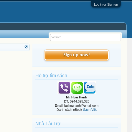
Log in or Sign up
Sign up now!
Hỗ trợ tìm sách
Mr. Hữu Hạnh
ĐT: 0944.625.325
Email: buihuuhanh@gmail.com
Danh sách eBook
Sách Việt
Nhà Tài Trợ