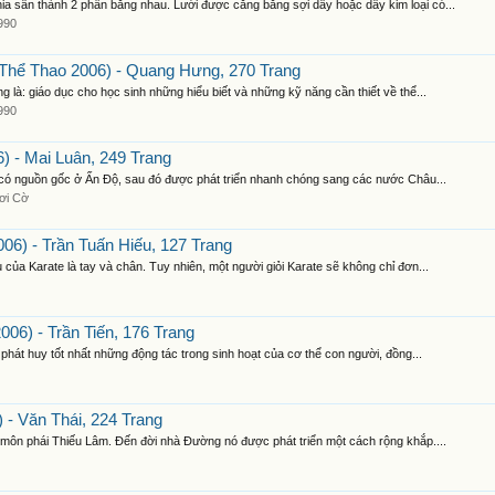
ia sân thành 2 phần bằng nhau. Lưới được căng bằng sợi dây hoặc dây kim loại có...
990
Thể Thao 2006) - Quang Hưng, 270 Trang
 là: giáo dục cho học sinh những hiểu biết và những kỹ năng cần thiết về thể...
990
 - Mai Luân, 249 Trang
ì có nguồn gốc ở Ấn Độ, sau đó được phát triển nhanh chóng sang các nước Châu...
ơi Cờ
6) - Trần Tuấn Hiếu, 127 Trang
 của Karate là tay và chân. Tuy nhiên, một người giỏi Karate sẽ không chỉ đơn...
6) - Trần Tiến, 176 Trang
 phát huy tốt nhất những động tác trong sinh hoạt của cơ thể con người, đồng...
- Văn Thái, 224 Trang
ừ môn phái Thiếu Lâm. Đến đời nhà Đường nó được phát triển một cách rộng khắp....