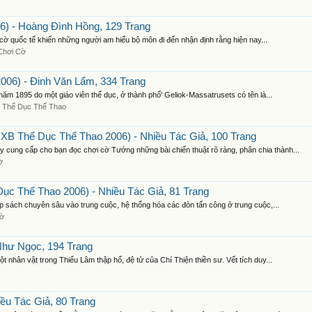
) - Hoàng Đình Hồng, 129 Trang
 cờ quốc tế khiến những người am hiểu bộ môn đi đến nhận định rằng hiện nay...
Chơi Cờ
006) - Đinh Văn Lẩm, 334 Trang
ăm 1895 do một giáo viên thể dục, ở thành phố' Geliok-Massatrusets có tên là...
 Thể Dục Thể Thao
B Thể Dục Thể Thao 2006) - Nhiều Tác Giả, 100 Trang
ung cấp cho bạn đọc chơi cờ Tướng những bài chiến thuật rõ ràng, phân chia thành...
ờ
c Thể Thao 2006) - Nhiều Tác Giả, 81 Trang
 sách chuyên sâu vào trung cuộc, hệ thống hóa các đòn tấn công ở trung cuộc,...
Cờ
Như Ngọc, 194 Trang
nhân vật trong Thiếu Lâm thập hổ, đệ tử của Chí Thiện thiền sư. Vết tích duy...
ều Tác Giả, 80 Trang