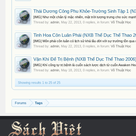
Thái Dương Công Phu Khỏe-Trường Sinh Tập 1 (NXB
[IMG] Như một chân lý mặc nhiên, mặt trời tượng trưng cho sức mạnh 
Thread by:
admin
,
May 22, 2013
, 0 replies, in forum:
Võ Thuật Học
Tinh Hoa Côn Luân Phái (NXB Thể Dục Thể Thao 20
[IMG] Môn phái côn luân có lịch sử khá lâu đời với sự trường tồn qua
Thread by:
admin
,
May 22, 2013
, 0 replies, in forum:
Võ Thuật Học
Vận Khí Để Trị Bệnh (NXB Thể Dục Thể Thao 2006)
[IMG] Khí công tự trị bệnh là cuốn sách lược dịch từ cuốn Awaken H
Thread by:
admin
,
May 18, 2013
, 0 replies, in forum:
Võ Thuật Học
Showing results 1 to 25 of 25
Forums
Tags