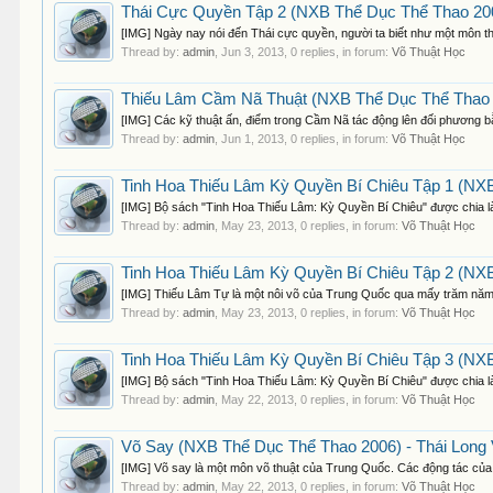
Thái Cực Quyền Tập 2 (NXB Thể Dục Thể Thao 200
[IMG] Ngày nay nói đến Thái cực quyền, người ta biết như một môn th
Thread by:
admin
,
Jun 3, 2013
, 0 replies, in forum:
Võ Thuật Học
Thiếu Lâm Cầm Nã Thuật (NXB Thể Dục Thể Thao 2
[IMG] Các kỹ thuật ấn, điểm trong Cầm Nã tác động lên đối phương bằng
Thread by:
admin
,
Jun 1, 2013
, 0 replies, in forum:
Võ Thuật Học
Tinh Hoa Thiếu Lâm Kỳ Quyền Bí Chiêu Tập 1 (NXB
[IMG] Bộ sách "Tinh Hoa Thiếu Lâm: Kỳ Quyền Bí Chiêu" được chia làm
Thread by:
admin
,
May 23, 2013
, 0 replies, in forum:
Võ Thuật Học
Tinh Hoa Thiếu Lâm Kỳ Quyền Bí Chiêu Tập 2 (NXB
[IMG] Thiếu Lâm Tự là một nôi võ của Trung Quốc qua mấy trăm năm 
Thread by:
admin
,
May 23, 2013
, 0 replies, in forum:
Võ Thuật Học
Tinh Hoa Thiếu Lâm Kỳ Quyền Bí Chiêu Tập 3 (NXB
[IMG] Bộ sách "Tinh Hoa Thiếu Lâm: Kỳ Quyền Bí Chiêu" được chia làm
Thread by:
admin
,
May 22, 2013
, 0 replies, in forum:
Võ Thuật Học
Võ Say (NXB Thể Dục Thể Thao 2006) - Thái Long 
[IMG] Võ say là một môn võ thuật của Trung Quốc. Các động tác của 
Thread by:
admin
,
May 22, 2013
, 0 replies, in forum:
Võ Thuật Học