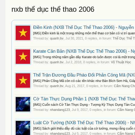
nxb thể dục thể thao 2006
Điền Kinh (NXB Thể Dục Thể Thao 2006) - Nguyễn
[IMG] Điền kinh là một trong những môn thể thao cơ bản có vị trí quan
Thread by:
quanh.bv
,
Jul 30, 2021
, 0 replies, in forum:
Thể Dục Thể 
Karate Căn Bản (NXB Thể Dục Thể Thao 2006) - 
[IMG] Trong những năm gần đây Karate-do luôn được coi là một trong s
Thread by:
quanh.bv
,
Jul 2, 2018
, 0 replies, in forum:
Võ Thuật Học
Thế Trận Đương Đầu Pháo Đối Phản Công Mã (NXB 
[IMG] Phản Công Mã còn có các tên khác như Bán Bích Sơn Hà, Giáp 
Thread by:
quanh.bv
,
Aug 21, 2017
, 0 replies, in forum:
Cẩm Nang Ch
Cờ Tàn Thực Dụng Phần 1 (NXB Thể Dục Thể Thao 
[IMG] Cuốn sách Cờ Tàn Thực Dụng - Tượng Kỳ Thực Dụng Tàn Cuộ
Thread by:
nhandang123
,
Jul 9, 2017
, 0 replies, in forum:
Cẩm Nang 
Luật Cờ Tướng (NXB Thể Dục Thể Thao 2006) - Nh
[IMG] Sách giới thiệu đầy đủ các luật của cờ tướng, mong rằng cuốn 
Thread by:
nhandang123
,
Jul 5, 2017
, 0 replies, in forum:
Cẩm Nang 