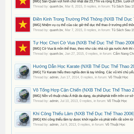
[IMG] Sân Quần vợt hình chữ nhật dài 23,77m và rộng 8,23m. Lưới ch
Thread by:
quanh.bv
,
Mar 8, 2015
, 0 replies, in forum:
Tủ Sách Sau 1
Điền Kinh Trong Trường Phổ Thông (NXB Thể Dục 
[IMG] Nhiệm vụ cụ thể của các giờ thể dục thể thao ở trường phổ thông
Thread by:
quanh.bv
,
Mar 7, 2015
, 0 replies, in forum:
Tủ Sách Sau 1
Tự Học Chơi Cờ Vua (NXB Thể Dục Thể Thao 2006)
[IMG] Cờ Vua là môn thể thao, theo như các nhà sử gia nước Anh th
Thread by:
quanh.bv
,
Jan 27, 2015
, 0 replies, in forum:
Cẩm Nang Ch
Hướng Dẫn Học Karate (NXB Thể Dục Thể Thao 200
[IMG] Từ Karate hiểu theo nghĩa đen là tay không. Các vũ khí chủ yếu
Thread by:
admin
,
Jun 17, 2014
, 0 replies, in forum:
Võ Thuật Học
Võ Tổng Hợp Cận Chiến (NXB Thể Dục Thể Thao 200
[IMG] Nền võ thuật cháu Á thật đa dạng, da pháhphát triển trên cơ sở
Thread by:
admin
,
Jul 10, 2013
, 0 replies, in forum:
Võ Thuật Học
Khí Công Thiếu Lâm (NXB Thể Dục Thể Thao 2006) 
[IMG] Khí công thiếu lâm tự được khởi nguồn và phát triển rất sớm t
Thread by:
admin
,
Jul 9, 2013
, 0 replies, in forum:
Võ Thuật Học