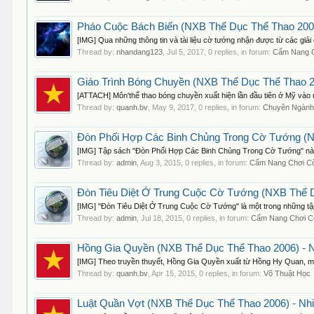
Pháo Cuộc Bách Biến (NXB Thể Dục Thể Thao 2006
[IMG] Qua những thông tin và tài liệu cờ tướng nhận được từ các giải
Thread by:
nhandang123
,
Jul 5, 2017
, 0 replies, in forum:
Cẩm Nang 
Giáo Trình Bóng Chuyền (NXB Thể Dục Thể Thao 2
[ATTACH] Môn'thể thao bóng chuyền xuất hiện lần đầu tiên ở Mỹ vào n
Thread by:
quanh.bv
,
May 9, 2017
, 0 replies, in forum:
Chuyên Ngành
Đòn Phối Hợp Các Binh Chủng Trong Cờ Tướng (NX
[IMG] Tập sách "Đòn Phối Hợp Các Binh Chủng Trong Cờ Tướng" này c
Thread by:
admin
,
Aug 3, 2015
, 0 replies, in forum:
Cẩm Nang Chơi C
Đòn Tiêu Diệt Ở Trung Cuộc Cờ Tướng (NXB Thể Dụ
[IMG] "Đòn Tiêu Diệt Ở Trung Cuộc Cờ Tướng" là một trong những tập
Thread by:
admin
,
Jul 18, 2015
, 0 replies, in forum:
Cẩm Nang Chơi 
Hồng Gia Quyền (NXB Thể Dục Thể Thao 2006) - 
[IMG] Theo truyền thuyết, Hồng Gia Quyền xuất từ Hồng Hy Quan, một 
Thread by:
quanh.bv
,
Apr 15, 2015
, 0 replies, in forum:
Võ Thuật Học
Luật Quần Vợt (NXB Thể Dục Thể Thao 2006) - Nhi