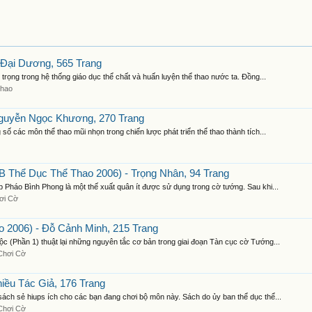
 Đại Dương, 565 Trang
 trọng trong hệ thống giáo dục thể chất và huấn luyện thể thao nước ta. Đồng...
Thao
Nguyễn Ngọc Khương, 270 Trang
ố các môn thể thao mũi nhọn trong chiến lược phát triển thể thao thành tích...
Thể Dục Thể Thao 2006) - Trọng Nhân, 94 Trang
Pháo Bình Phong là một thế xuất quân ít được sử dụng trong cờ tướng. Sau khi...
ơi Cờ
2006) - Đỗ Cảnh Minh, 215 Trang
c (Phần 1) thuật lại những nguyên tắc cơ bản trong giai đoạn Tàn cục cờ Tướng...
Chơi Cờ
iều Tác Giả, 176 Trang
sách sẻ hiups ích cho các bạn đang chơi bộ môn này. Sách do ủy ban thể dục thể...
Chơi Cờ