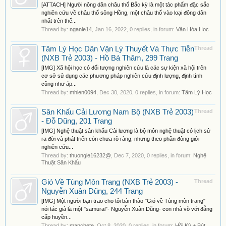
[ATTACH] Người nông dân châu thổ Bắc kỳ là một tác phẩm đặc sắc
nghiên cứu về châu thổ sông Hồng, một châu thổ vào loại đông dân
nhất trên thế...
Thread by:
nganle14
,
Jan 16, 2022
, 0 replies, in forum:
Văn Hóa Học
Tâm Lý Học Dân Vận Lý Thuyết Và Thực Tiễn
Thread
(NXB Trẻ 2003) - Hồ Bá Thâm, 299 Trang
[IMG] Xã hội học có đối tượng nghiên cứu là các sự kiện xã hội trên
cơ sở sử dụng các phương pháp nghiên cứu định lượng, định tính
cũng như áp...
Thread by:
mhien0094
,
Dec 30, 2020
, 0 replies, in forum:
Tâm Lý Học
Sân Khấu Cải Lương Nam Bộ (NXB Trẻ 2003)
Thread
- Đỗ Dũng, 201 Trang
[IMG] Nghệ thuật sân khấu Cải lương là bộ môn nghệ thuật có lịch sử
ra đời và phát triển còn chưa rõ ràng, nhưng theo phần đông giới
nghiên cứu...
Thread by:
thuongle16232@
,
Dec 7, 2020
, 0 replies, in forum:
Nghệ
Thuật Sân Khấu
Gió Về Tùng Môn Trang (NXB Trẻ 2003) -
Thread
Nguyễn Xuân Dũng, 244 Trang
[IMG] Một người bạn trao cho tôi bản thảo "Gió về Tùng môn trang"
nói tác giả là một "samurai"- Nguyễn Xuân Dũng- con nhà võ với đẳng
cấp huyền...
Thread by:
manchete
,
Oct 8, 2020
, 0 replies, in forum:
Hồi Ký + Bút