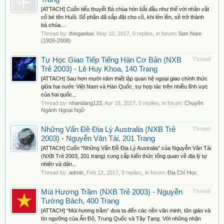
[ATTACH] Cuốn tiểu thuyết Bà chúa hòn bắt đầu như thế với nhân vật
cô bé tên Huôi. Số phận đã sắp đặt cho cô, khi lớn lên, sẽ trở thành
bà chúa...
Thread by:
thinganbui
,
May 10, 2017
, 0 replies, in forum:
Sơn Nam
(1926-2008)
Tự Học Giao Tiếp Tiếng Hàn Cơ Bản (NXB
Thread
Trẻ 2003) - Lê Huy Khoa, 140 Trang
[ATTACH] Sau hơn mười năm thiết lập quan hệ ngoại giao chính thức
giữa hai nước Việt Nam và Hàn Quốc, sự hợp tác trên nhiều lĩnh vực
của hai quốc...
Thread by:
nhandang123
,
Apr 18, 2017
, 0 replies, in forum:
Chuyên
Ngành Ngoại Ngữ
Những Vấn Đề Địa Lý Australia (NXB Trẻ
Thread
2003) - Nguyễn Văn Tài, 201 Trang
[ATTACH] Cuốn "Những Vấn Đề Địa Lý Australia" của Nguyễn Văn Tài
(NXB Trẻ 2003, 201 trang) cung cấp kiến thức tổng quan về địa lý tự
nhiên và dân...
Thread by:
admin
,
Feb 12, 2017
, 0 replies, in forum:
Địa Chí Học
Mùi Hương Trầm (NXB Trẻ 2003) - Nguyễn
Thread
Tường Bách, 400 Trang
[ATTACH] “Mùi hương trầm” đưa ta đến các nền văn minh, tôn giáo và
tín ngưỡng của Ấn Độ, Trung Quốc và Tây Tạng. Với những nhận