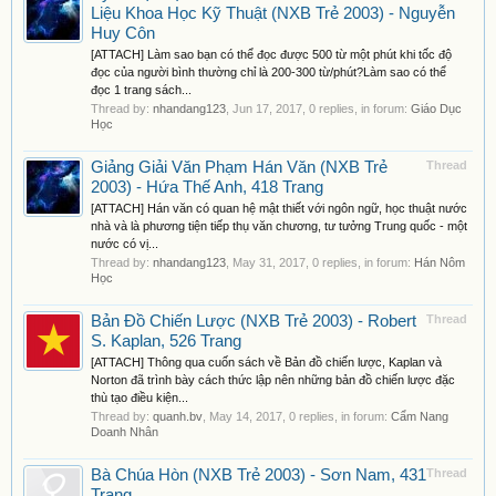
Liệu Khoa Học Kỹ Thuật (NXB Trẻ 2003) - Nguyễn
Huy Côn
[ATTACH] Làm sao bạn có thể đọc được 500 từ một phút khi tốc độ
đọc của người bình thường chỉ là 200-300 từ/phút?Làm sao có thể
đọc 1 trang sách...
Thread by:
nhandang123
,
Jun 17, 2017
, 0 replies, in forum:
Giáo Dục
Học
Giảng Giải Văn Phạm Hán Văn (NXB Trẻ
Thread
2003) - Hứa Thế Anh, 418 Trang
[ATTACH] Hán văn có quan hệ mật thiết với ngôn ngữ, học thuật nước
nhà và là phương tiện tiếp thụ văn chương, tư tưởng Trung quốc - một
nước có vị...
Thread by:
nhandang123
,
May 31, 2017
, 0 replies, in forum:
Hán Nôm
Học
Bản Đồ Chiến Lược (NXB Trẻ 2003) - Robert
Thread
S. Kaplan, 526 Trang
[ATTACH] Thông qua cuốn sách về Bản đồ chiến lược, Kaplan và
Norton đã trình bày cách thức lập nên những bản đồ chiến lược đặc
thù tạo điều kiện...
Thread by:
quanh.bv
,
May 14, 2017
, 0 replies, in forum:
Cẩm Nang
Doanh Nhân
Bà Chúa Hòn (NXB Trẻ 2003) - Sơn Nam, 431
Thread
Trang