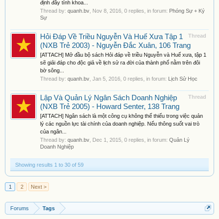
định đầy tính khoa...
Thread by:
quanh.bv
,
Nov 8, 2016
, 0 replies, in forum:
Phóng Sự + Ký
Sự
Hỏi Đáp Về Triều Nguyễn Và Huế Xưa Tập 1
Thread
(NXB Trẻ 2003) - Nguyễn Đắc Xuân, 106 Trang
[ATTACH] Mở đầu bộ sách Hỏi đáp về triều Nguyễn và Huế xưa, tập 1
sẽ giải đáp cho độc giả về lịch sử ra đời của thành phố nằm trên đôi
bờ sông...
Thread by:
quanh.bv
,
Jan 5, 2016
, 0 replies, in forum:
Lịch Sử Học
Lập Và Quản Lý Ngân Sách Doanh Nghiệp
Thread
(NXB Trẻ 2005) - Howard Senter, 138 Trang
[ATTACH] Ngân sách là một công cụ không thể thiếu trong việc quản
lý các nguồn lực tài chính của doanh nghiệp. Nếu thông suốt vai trò
của ngân...
Thread by:
quanh.bv
,
Dec 1, 2015
, 0 replies, in forum:
Quản Lý
Doanh Nghiệp
Showing results 1 to 30 of 59
1
2
Next >
Forums
Tags