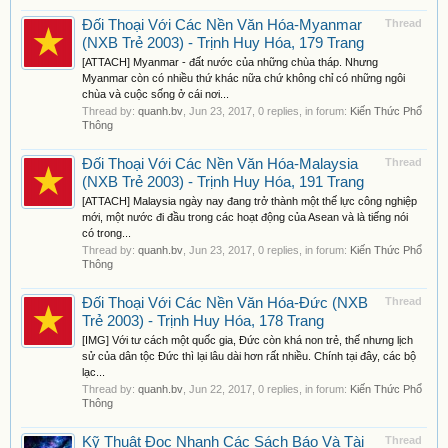
Đối Thoại Với Các Nền Văn Hóa-Myanmar
Thread
(NXB Trẻ 2003) - Trịnh Huy Hóa, 179 Trang
[ATTACH] Myanmar - đất nước của những chùa tháp. Nhưng
Myanmar còn có nhiều thứ khác nữa chứ không chỉ có những ngôi
chùa và cuộc sống ở cái nơi...
Thread by:
quanh.bv
,
Jun 23, 2017
, 0 replies, in forum:
Kiến Thức Phổ
Thông
Đối Thoại Với Các Nền Văn Hóa-Malaysia
Thread
(NXB Trẻ 2003) - Trịnh Huy Hóa, 191 Trang
[ATTACH] Malaysia ngày nay đang trở thành một thế lực công nghiệp
mới, một nước đi đầu trong các hoạt động của Asean và là tiếng nói
có trong...
Thread by:
quanh.bv
,
Jun 23, 2017
, 0 replies, in forum:
Kiến Thức Phổ
Thông
Đối Thoại Với Các Nền Văn Hóa-Đức (NXB
Thread
Trẻ 2003) - Trịnh Huy Hóa, 178 Trang
[IMG] Với tư cách một quốc gia, Đức còn khá non trẻ, thế nhưng lịch
sử của dân tộc Đức thì lại lâu dài hơn rất nhiều. Chính tại đây, các bộ
lạc...
Thread by:
quanh.bv
,
Jun 22, 2017
, 0 replies, in forum:
Kiến Thức Phổ
Thông
Kỹ Thuật Đọc Nhanh Các Sách Báo Và Tài
Thread