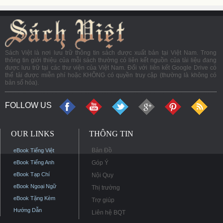
Sách Việt là nơi lưu trữ thông tin sách được xuất bản tại Việt Nam. Trong
thông tin giới thiệu của mỗi sách thường có liên kết nguồn của tài liệu đang
được lưu trữ tại các thư viện của Việt Nam. Đối với liên kết Google Drive có
thể tải được miễn phí hoặc KHÔNG có quyền truy cập (thường là không có
bản số hóa).
FOLLOW US
OUR LINKS
THÔNG TIN
Bản Đồ
eBook Tiếng Việt
eBook Tiếng Anh
Góp Ý
eBook Tạp Chí
Nội Quy
eBook Ngoại Ngữ
Thị trường
eBook Tặng Kèm
Trợ giúp
Hướng Dẫn
Liên hệ BQT