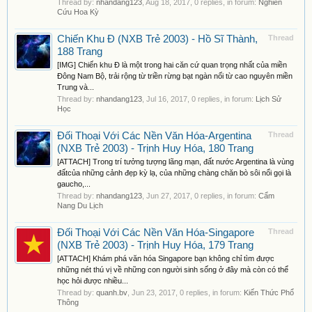
Thread by:
nhandang123
,
Aug 18, 2017
, 0 replies, in forum:
Nghiên
Cứu Hoa Kỳ
Chiến Khu Đ (NXB Trẻ 2003) - Hồ Sĩ Thành,
Thread
188 Trang
[IMG] Chiến khu Đ là một trong hai căn cứ quan trọng nhất của miền
Đông Nam Bộ, trải rộng từ triền rừng bạt ngàn nối từ cao nguyên miền
Trung và...
Thread by:
nhandang123
,
Jul 16, 2017
, 0 replies, in forum:
Lịch Sử
Học
Đối Thoại Với Các Nền Văn Hóa-Argentina
Thread
(NXB Trẻ 2003) - Trịnh Huy Hóa, 180 Trang
[ATTACH] Trong trí tưởng tượng lãng mạn, đất nước Argentina là vùng
đấtcủa những cảnh đẹp kỳ lạ, của những chàng chăn bò sôi nổi gọi là
gaucho,...
Thread by:
nhandang123
,
Jun 27, 2017
, 0 replies, in forum:
Cẩm
Nang Du Lịch
Đối Thoại Với Các Nền Văn Hóa-Singapore
Thread
(NXB Trẻ 2003) - Trịnh Huy Hóa, 179 Trang
[ATTACH] Khám phá văn hóa Singapore bạn không chỉ tìm được
những nét thú vị về những con người sinh sống ở đây mà còn có thể
học hỏi được nhiều...
Thread by:
quanh.bv
,
Jun 23, 2017
, 0 replies, in forum:
Kiến Thức Phổ
Thông