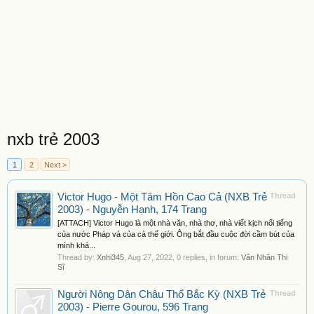
nxb trẻ 2003
1
2
Next >
Victor Hugo - Một Tâm Hồn Cao Cả (NXB Trẻ
Thread
2003) - Nguyễn Hạnh, 174 Trang
[ATTACH] Victor Hugo là một nhà văn, nhà thơ, nhà viết kịch nổi tiếng
của nước Pháp và của cả thế giới. Ông bắt đầu cuộc đời cầm bút của
mình khá...
Thread by:
Xnhi345
,
Aug 27, 2022
, 0 replies, in forum:
Văn Nhân Thi
Sĩ
Người Nông Dân Châu Thổ Bắc Kỳ (NXB Trẻ
Thread
2003) - Pierre Gourou, 596 Trang