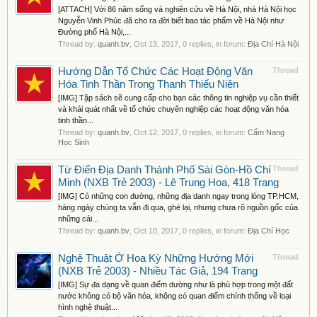
[ATTACH] Với 86 năm sống và nghiên cứu về Hà Nội, nhà Hà Nội học
Nguyễn Vinh Phúc đã cho ra đời biết bao tác phẩm về Hà Nội như
Đường phố Hà Nội,...
Thread by:
quanh.bv
,
Oct 13, 2017
, 0 replies, in forum:
Địa Chí Hà Nội
Hướng Dẫn Tổ Chức Các Hoạt Động Văn
Thread
Hóa Tinh Thần Trong Thanh Thiếu Niên
[IMG] Tập sách sẽ cung cấp cho bạn các thông tin nghiệp vụ cần thiết
và khái quát nhất về tổ chức chuyên nghiệp các hoạt động văn hóa
tinh thần...
Thread by:
quanh.bv
,
Oct 12, 2017
, 0 replies, in forum:
Cẩm Nang
Học Sinh
Từ Điển Địa Danh Thành Phố Sài Gòn-Hồ Chí
Thread
Minh (NXB Trẻ 2003) - Lê Trung Hoa, 418 Trang
[IMG] Có những con đường, những địa danh ngay trong lòng TP.HCM,
hàng ngày chúng ta vẫn đi qua, ghé lại, nhưng chưa rõ nguồn gốc của
những cái...
Thread by:
quanh.bv
,
Oct 10, 2017
, 0 replies, in forum:
Địa Chí Học
Nghệ Thuật Ở Hoa Kỳ Những Hướng Mới
Thread
(NXB Trẻ 2003) - Nhiều Tác Giả, 194 Trang
[IMG] Sự đa dạng về quan điểm dường như là phù hợp trong một đất
nước không có bộ văn hóa, không có quan điểm chính thống về loại
hình nghệ thuật...