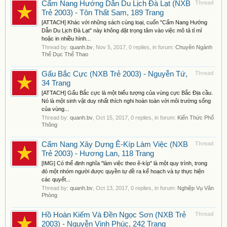
Cẩm Nang Hướng Dẫn Du Lịch Đà Lạt (NXB
Thread
Trẻ 2003) - Tôn Thất Sam, 189 Trang
[ATTACH] Khác với những sách cùng loại, cuốn "Cẩm Nang Hướng
Dẫn Du Lịch Đà Lạt" này không đặt trọng tâm vào việc mô tả tỉ mỉ
hoặc in nhiều hình...
Thread by:
quanh.bv
,
Nov 5, 2017
, 0 replies, in forum:
Chuyên Ngành
Thể Dục Thể Thao
Gấu Bắc Cực (NXB Trẻ 2003) - Nguyễn Tứ,
Thread
34 Trang
[ATTACH] Gấu Bắc cực là một biểu tượng của vùng cực Bắc Địa cầu.
Nó là một sinh vật duy nhất thích nghi hoàn toàn với môi trường sống
của vùng...
Thread by:
quanh.bv
,
Oct 15, 2017
, 0 replies, in forum:
Kiến Thức Phổ
Thông
Cẩm Nang Xây Dựng Ê-Kíp Làm Việc (NXB
Thread
Trẻ 2003) - Hương Lan, 118 Trang
[IMG] Có thể định nghĩa "làm việc theo ê-kíp" là một quy trình, trong
đó một nhóm người được quyền tự đề ra kế hoạch và tự thực hiện
các quyết...
Thread by:
quanh.bv
,
Oct 13, 2017
, 0 replies, in forum:
Nghiệp Vụ Văn
Phòng
Hồ Hoàn Kiếm Và Đền Ngọc Sơn (NXB Trẻ
Thread
2003) - Nguyễn Vinh Phúc, 242 Trang