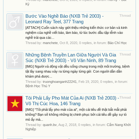
Ký
Bước Vào Nghề Báo (NXB Trẻ 2003) -
Thread
Leonard Ray Teel, 377 Trang
[ATTACH] Cuốn sách này giới thiệu những kiến thức cơ bản và kinh
nghiệm của nghề viết báo, làm báo, từ lúc bước đầu tập tễnh vào
nghề trải qua các...
Thread by:
manchete
,
Oct 8, 2020
, 0 replies, in forum:
Báo Chí Học
Những Bệnh Truyền Lan Giữa Người Và Gia
Thread
Súc (NXB Trẻ 2003) - Võ Văn Ninh, 89 Trang
[IMG] Người và động vật đều sống chung trong một môi trường, bệnh
tật lây sang nhau xảy ra từng ngày từng giờ. Con người dần dần
khám phá được...
Thread by:
truonghoanganh22241
,
Feb 19, 2020
, 0 replies, in forum:
Bệnh Học Thú Y
Tôi Phải Lấy Pho Mát Của Ai (NXB Trẻ 2003) -
Thread
Võ Thị Cúc Hoa, 146 Trang
[IMG] “Tôi phải lấy pho mát của ai”, một cái tiêu đề thật bắt mắt phải
không? Bạn sẽ không những bị chinh phục bởi cái tiêu đề gây sự tò
mò ấy mà...
Thread by:
quanh.bv
,
Aug 2, 2018
, 0 replies, in forum:
Cẩm Nang Khởi
Nghiệp