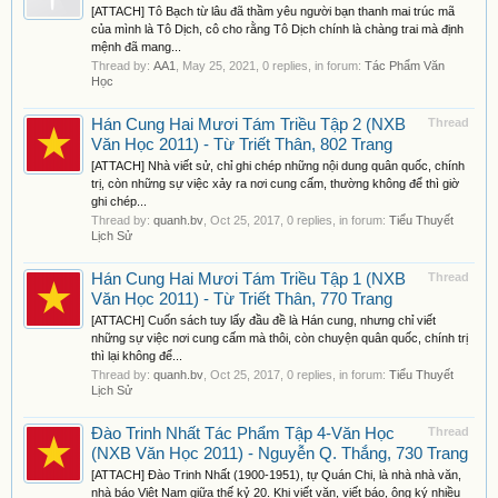
[ATTACH] Tô Bạch từ lâu đã thầm yêu người bạn thanh mai trúc mã
của mình là Tô Dịch, cô cho rằng Tô Dịch chính là chàng trai mà định
mệnh đã mang...
Thread by:
AA1
,
May 25, 2021
, 0 replies, in forum:
Tác Phẩm Văn
Học
Hán Cung Hai Mươi Tám Triều Tập 2 (NXB
Thread
Văn Học 2011) - Từ Triết Thân, 802 Trang
[ATTACH] Nhà viết sử, chỉ ghi chép những nội dung quân quốc, chính
trị, còn những sự việc xảy ra nơi cung cấm, thường không để thì giờ
ghi chép...
Thread by:
quanh.bv
,
Oct 25, 2017
, 0 replies, in forum:
Tiểu Thuyết
Lịch Sử
Hán Cung Hai Mươi Tám Triều Tập 1 (NXB
Thread
Văn Học 2011) - Từ Triết Thân, 770 Trang
[ATTACH] Cuốn sách tuy lấy đầu đề là Hán cung, nhưng chỉ viết
những sự việc nơi cung cấm mà thôi, còn chuyện quân quốc, chính trị
thì lại không để...
Thread by:
quanh.bv
,
Oct 25, 2017
, 0 replies, in forum:
Tiểu Thuyết
Lịch Sử
Đào Trinh Nhất Tác Phẩm Tập 4-Văn Học
Thread
(NXB Văn Học 2011) - Nguyễn Q. Thắng, 730 Trang
[ATTACH] Đào Trinh Nhất (1900-1951), tự Quán Chi, là nhà nhà văn,
nhà báo Việt Nam giữa thế kỷ 20. Khi viết văn, viết báo, ông ký nhiều