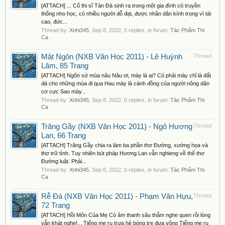
[ATTACH] ... Cố thi sĩ Tản Đà sinh ra trong một gia đình có truyền
thống nho học, có nhiều người đỗ đạt, được nhân dân kính trọng vì tài
cao, đức...
Thread by:
Xnhi345
,
Sep 8, 2022
, 0 replies, in forum:
Tác Phẩm Thi
Ca
Mật Ngôn (NXB Văn Học 2011) - Lê Huỳnh
Thread
Lâm, 85 Trang
[ATTACH] Ngôn sứ mùa nâu Nâu ơi, mày là ai? Có phải mày chỉ là đất
đá cho những mùa đi qua Hau mày là cánh đồng của người nông dân
cơ cực Sao mày...
Thread by:
Xnhi345
,
Sep 8, 2022
, 0 replies, in forum:
Tác Phẩm Thi
Ca
Trăng Gầy (NXB Văn Học 2011) - Ngô Hương
Thread
Lan, 66 Trang
[ATTACH] Trăng Gầy chia ra làm ba phần thơ Đường, xướng họa và
thơ trữ tình. Tuy nhiên bút pháp Hương Lan vẫn nghieng về thể thơ
Đường luật. Phải...
Thread by:
Xnhi345
,
Sep 8, 2022
, 0 replies, in forum:
Tác Phẩm Thi
Ca
Rễ Đá (NXB Văn Học 2011) - Phạm Văn Hựu,
Thread
72 Trang
[ATTACH] Hồi Môn Của Mẹ Có âm thanh sâu thẳm nghe quen rồi lòng
vẫn khát nghe!... Tiếng mẹ ru trưa hè bóng tre đưa võng Tiếng mẹ ru