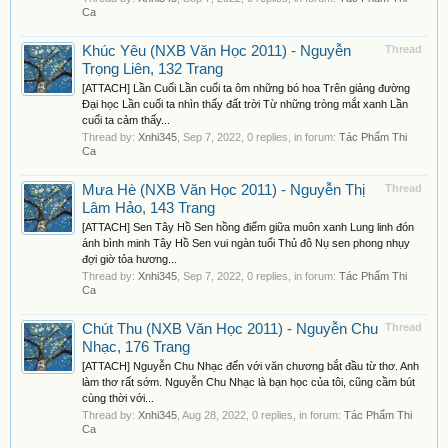
Ca
Khúc Yêu (NXB Văn Học 2011) - Nguyễn
Thread
Trọng Liên, 132 Trang
[ATTACH] Lần Cuối Lần cuối ta ôm những bó hoa Trên giảng đường
Đại học Lần cuối ta nhìn thấy đất trời Từ những tròng mắt xanh Lần
cuối ta cảm thấy...
Thread by:
Xnhi345
,
Sep 7, 2022
, 0 replies, in forum:
Tác Phẩm Thi
Ca
Mưa Hè (NXB Văn Học 2011) - Nguyễn Thị
Thread
Lâm Hảo, 143 Trang
[ATTACH] Sen Tây Hồ Sen hồng điểm giữa muôn xanh Lung linh đón
ánh bình minh Tây Hồ Sen vui ngàn tuổi Thủ đô Nụ sen phong nhụy
đợi giờ tỏa hương...
Thread by:
Xnhi345
,
Sep 7, 2022
, 0 replies, in forum:
Tác Phẩm Thi
Ca
Chút Thu (NXB Văn Học 2011) - Nguyễn Chu
Thread
Nhạc, 176 Trang
[ATTACH] Nguyễn Chu Nhạc đến với văn chương bắt đầu từ thơ. Anh
làm thơ rất sớm. Nguyễn Chu Nhạc là bạn học của tôi, cũng cầm bút
cùng thời với...
Thread by:
Xnhi345
,
Aug 28, 2022
, 0 replies, in forum:
Tác Phẩm Thi
Ca