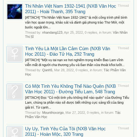
Thi Nhân Việt Nam 1932-1941 (NXB Văn Học
Thread
2011) - Hoài Thanh, 395 Trang
[ATTACH] "Thi Nhân Việt Nam 1932-1941" là một công trình phê bình
văn học quan trọng, khảo sát và đánh giá phong trào Thơ Mới, một
bước ngoặt lớn...
Thread by:
nhandang123
,
Apr 25, 2022
, 0 replies, in forum:
Văn Nhân
Thi Sĩ
Tình Yêu Là Một Lần Cảm Cúm (NXB Văn
Thread
Học 2011) - Đào Tử Hạ, 292 Trang
[ATTACH] "Một vụ tai nạn xe hơi nghiêm trọng khiến B̉ao Lam vĩnh
viễn mất đi người cha thương yêu và b̉an thân vừa thoát kh̉oi lưỡi...
Thread by:
Qanh5
,
Mar 28, 2022
, 0 replies, in forum:
Tác Phẩm Văn
Học
Có Một Tình Yêu Không Thể Nào Quên (NXB
Thread
Văn Học 2011) - Đường Tiểu Lam, 548 Trang
[ATTACH] Đọc “Có một tình yêu không thể nào quên” của Đường Tiểu
Lam, chúng ta phần nào sẽ được biết những cực sáng tối của làng
giải trí. Từ cạnh...
Thread by:
Mounthoxorgo
,
Mar 27, 2022
, 0 replies, in forum:
Tác
Phẩm Văn Học
Uy Uy, Tình Yêu Của Tôi (NXB Văn Học
Thread
2011) - Hoàn Mộc, 320 Trang