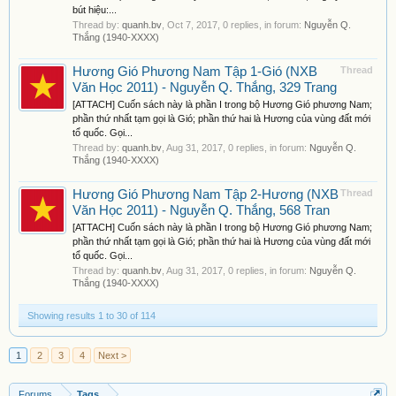
bút hiệu:...
Thread by:
quanh.bv
,
Oct 7, 2017
, 0 replies, in forum:
Nguyễn Q.
Thắng (1940-XXXX)
Hương Gió Phương Nam Tập 1-Gió (NXB
Thread
Văn Học 2011) - Nguyễn Q. Thắng, 329 Trang
[ATTACH] Cuốn sách này là phần I trong bộ Hương Gió phương Nam;
phần thứ nhất tạm gọi là Gió; phần thứ hai là Hương của vùng đất mới
tổ quốc. Gọi...
Thread by:
quanh.bv
,
Aug 31, 2017
, 0 replies, in forum:
Nguyễn Q.
Thắng (1940-XXXX)
Hương Gió Phương Nam Tập 2-Hương (NXB
Thread
Văn Học 2011) - Nguyễn Q. Thắng, 568 Tran
[ATTACH] Cuốn sách này là phần I trong bộ Hương Gió phương Nam;
phần thứ nhất tạm gọi là Gió; phần thứ hai là Hương của vùng đất mới
tổ quốc. Gọi...
Thread by:
quanh.bv
,
Aug 31, 2017
, 0 replies, in forum:
Nguyễn Q.
Thắng (1940-XXXX)
Showing results 1 to 30 of 114
1
2
3
4
Next >
Forums
Tags