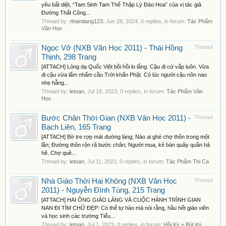
yêu bất diệt, “Tam Sinh Tam Thế Thập Lý Đào Hoa” của vị tác giả
Đường Thất Công...
Thread by:
nhandang123
,
Jun 28, 2024
, 0 replies, in forum:
Tác Phẩm
Văn Học
Ngọc Vỡ (NXB Văn Học 2011) - Thái Hồng
Thread
Thịnh, 298 Trang
[ATTACH] Lòng dạ Quốc Việt bồi hồi lo lắng. Cậu đi cứ vấp luôn. Vừa
đi cậu vừa lẩm nhẩm cầu Trời khấn Phật. Có lúc người cậu nôn nao
nhẹ hẫng...
Thread by:
letoan
,
Jul 18, 2023
, 0 replies, in forum:
Tác Phẩm Văn
Học
Bước Chân Thời Gian (NXB Văn Học 2011) -
Thread
Bạch Liên, 165 Trang
[ATTACH] Bờ tre rợp mát đường làng; Nào ai ghé chợ thôn trong một
lần; Đường thôn rộn rã bước chân; Người mua, kẻ bán quây quần hả
hê. Chợ quê...
Thread by:
letoan
,
Jul 11, 2023
, 0 replies, in forum:
Tác Phẩm Thi Ca
Nhà Giáo Thời Hai Không (NXB Văn Học
Thread
2011) - Nguyễn Đình Tùng, 215 Trang
[ATTACH] HAI ÔNG GIÁO LÀNG VÀ CUỘC HÀNH TRÌNH GIAN
NAN ĐI TÌM CHỮ ĐẸP: Có thể tự hào mà nói rằng, hầu hết giáo viên
và học sinh các trường Tiểu...
Thread by:
letoan
,
Jul 1, 2023
, 0 replies, in forum:
Hồi Ký + Bút Ký