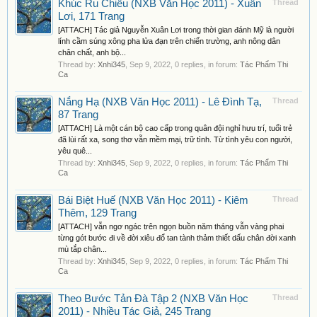
Khúc Ru Chiều (NXB Văn Học 2011) - Xuân
Thread
Lơi, 171 Trang
[ATTACH] Tác giả Nguyễn Xuân Lơi trong thời gian đánh Mỹ là người
lính cầm súng xông pha lửa đạn trên chiến trường, anh nông dân
chân chất, anh bộ...
Thread by:
Xnhi345
,
Sep 9, 2022
, 0 replies, in forum:
Tác Phẩm Thi
Ca
Nắng Hạ (NXB Văn Học 2011) - Lê Đình Tạ,
Thread
87 Trang
[ATTACH] Là một cán bộ cao cấp trong quân đội nghỉ hưu trí, tuổi trẻ
đã lùi rất xa, song thơ vẫn mềm mại, trữ tình. Từ tình yêu con người,
yêu quê...
Thread by:
Xnhi345
,
Sep 9, 2022
, 0 replies, in forum:
Tác Phẩm Thi
Ca
Bái Biệt Huế (NXB Văn Học 2011) - Kiêm
Thread
Thêm, 129 Trang
[ATTACH] vẫn ngơ ngác trên ngọn buồn năm tháng vẫn vàng phai
từng gót bước đi về đời xiêu đổ tan tành thảm thiết dấu chân đời xanh
mù tắp chân...
Thread by:
Xnhi345
,
Sep 9, 2022
, 0 replies, in forum:
Tác Phẩm Thi
Ca
Theo Bước Tản Đà Tập 2 (NXB Văn Học
Thread
2011) - Nhiều Tác Giả, 245 Trang