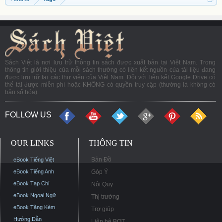
Sách Việt là nơi lưu trữ thông tin sách được xuất bản tại Việt Nam. Trong
thông tin giới thiệu của mỗi sách thường có liên kết nguồn của tài liệu đang
được lưu trữ tại các thư viện của Việt Nam. Đối với liên kết Google Drive có
thể tải được miễn phí hoặc KHÔNG có quyền truy cập (thường là không có
bản số hóa).
FOLLOW US
OUR LINKS
THÔNG TIN
Bản Đồ
eBook Tiếng Việt
eBook Tiếng Anh
Góp Ý
eBook Tạp Chí
Nội Quy
eBook Ngoại Ngữ
Thị trường
eBook Tặng Kèm
Trợ giúp
Hướng Dẫn
Liên hệ BQT