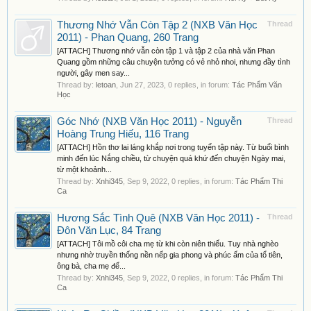
Thương Nhớ Vẫn Còn Tập 2 (NXB Văn Học
Thread
2011) - Phan Quang, 260 Trang
[ATTACH] Thương nhớ vẫn còn tập 1 và tập 2 của nhà văn Phan
Quang gồm những câu chuyện tưởng có vẻ nhỏ nhoi, nhưng đầy tình
người, gây men say...
Thread by:
letoan
,
Jun 27, 2023
, 0 replies, in forum:
Tác Phẩm Văn
Học
Góc Nhớ (NXB Văn Học 2011) - Nguyễn
Thread
Hoàng Trung Hiếu, 116 Trang
[ATTACH] Hồn thơ lai láng khắp nơi trong tuyển tập này. Từ buổi bình
minh đến lúc Nắng chiều, từ chuyện quá khứ đến chuyện Ngày mai,
từ một khoảnh...
Thread by:
Xnhi345
,
Sep 9, 2022
, 0 replies, in forum:
Tác Phẩm Thi
Ca
Hương Sắc Tình Quê (NXB Văn Học 2011) -
Thread
Đôn Văn Lục, 84 Trang
[ATTACH] Tôi mồ côi cha mẹ từ khi còn niên thiếu. Tuy nhà nghèo
nhưng nhờ truyền thống nền nếp gia phong và phúc ấm của tổ tiên,
ông bà, cha mẹ để...
Thread by:
Xnhi345
,
Sep 9, 2022
, 0 replies, in forum:
Tác Phẩm Thi
Ca