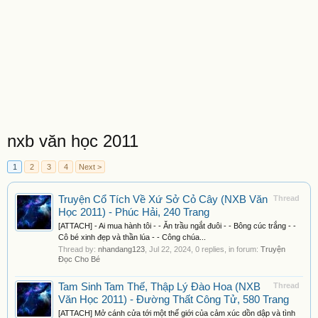
nxb văn học 2011
1
2
3
4
Next >
Truyện Cổ Tích Về Xứ Sở Cỏ Cây (NXB Văn
Thread
Học 2011) - Phúc Hải, 240 Trang
[ATTACH] - Ai mua hành tôi - - Ăn trầu ngắt đuôi - - Bông cúc trắng - -
Cô bé xinh đẹp và thần lúa - - Công chúa...
Thread by:
nhandang123
,
Jul 22, 2024
, 0 replies, in forum:
Truyện
Đọc Cho Bé
Tam Sinh Tam Thế, Thập Lý Đào Hoa (NXB
Thread
Văn Học 2011) - Đường Thất Công Tử, 580 Trang
[ATTACH] Mở cánh cửa tới một thế giới của cảm xúc dồn dập và tình