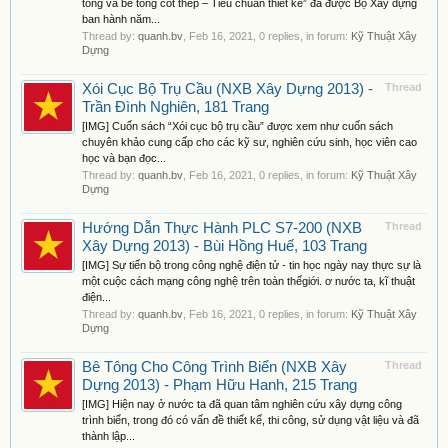
tông và bê tông cốt thép – Tiêu chuẩn thiết kế” đã được Bộ Xây dựng
ban hành năm...
Thread by:
quanh.bv
,
Feb 16, 2021
, 0 replies, in forum:
Kỹ Thuật Xây
Dựng
Xói Cục Bộ Trụ Cầu (NXB Xây Dựng 2013) -
Thread
Trần Đình Nghiên, 181 Trang
[IMG] Cuốn sách “Xói cục bộ trụ cầu” được xem như cuốn sách
chuyên khảo cung cấp cho các kỹ sư, nghiên cứu sinh, học viên cao
học và bạn đọc...
Thread by:
quanh.bv
,
Feb 16, 2021
, 0 replies, in forum:
Kỹ Thuật Xây
Dựng
Hướng Dẫn Thực Hành PLC S7-200 (NXB
Thread
Xây Dựng 2013) - Bùi Hồng Huế, 103 Trang
[IMG] Sự tiến bộ trong công nghệ điện tử - tin học ngày nay thực sự là
một cuộc cách mạng công nghệ trên toàn thếgiới. ơ nước ta, kĩ thuật
điện...
Thread by:
quanh.bv
,
Feb 16, 2021
, 0 replies, in forum:
Kỹ Thuật Xây
Dựng
Bê Tông Cho Công Trình Biển (NXB Xây
Thread
Dựng 2013) - Phạm Hữu Hanh, 215 Trang
[IMG] Hiện nay ở nước ta đã quan tâm nghiên cứu xây dựng công
trình biển, trong đó có vấn đề thiết kế, thi công, sử dụng vật liệu và đã
thành lập...