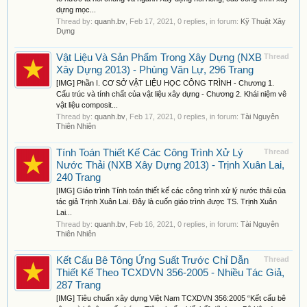
dựng mọc...
Thread by:
quanh.bv
,
Feb 17, 2021
, 0 replies, in forum:
Kỹ Thuật Xây
Dựng
Vật Liệu Và Sản Phẩm Trong Xây Dựng (NXB
Thread
Xây Dựng 2013) - Phùng Văn Lự, 296 Trang
[IMG] Phần I. CƠ SỞ VẬT LIỆU HỌC CÔNG TRÌNH - Chương 1.
Cấu trúc và tính chất của vật liệu xây dựng - Chương 2. Khái niệm vê
vật liệu composit...
Thread by:
quanh.bv
,
Feb 17, 2021
, 0 replies, in forum:
Tài Nguyên
Thiên Nhiên
Tính Toán Thiết Kế Các Công Trình Xử Lý
Thread
Nước Thải (NXB Xây Dựng 2013) - Trịnh Xuân Lai,
240 Trang
[IMG] Giáo trình Tính toán thiết kế các công trình xử lý nước thải của
tác giả Trịnh Xuân Lai. Đây là cuốn giáo trình được TS. Trịnh Xuân
Lai...
Thread by:
quanh.bv
,
Feb 16, 2021
, 0 replies, in forum:
Tài Nguyên
Thiên Nhiên
Kết Cấu Bê Tông Ứng Suất Trước Chỉ Dẫn
Thread
Thiết Kế Theo TCXDVN 356-2005 - Nhiều Tác Giả,
287 Trang
[IMG] Tiêu chuẩn xây dựng Việt Nam TCXDVN 356:2005 “Kết cấu bê