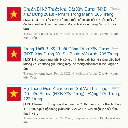
Chuẩn Bị Kỹ Thuật Khu Đất Xây Dựng (NXB
Thread
Xây Dựng 2013) - Phạm Trọng Mạnh, 205 Trang
[IMG] Quá trình xây dựng và phát triển đô thị đòi hỏi sự hiệu biết về
địa hình và biết khai thác yếu tố địa hình khi xây dựng đô thị. Từ xa
xưa,...
Thread by:
quanh.bv
,
Feb 2, 2021
, 0 replies, in forum:
Chuyên Ngành
Kiến Trúc
Trang Thiết Bị Kỹ Thuật Công Trình Xây Dựng
Thread
(NXB Xây Dựng 2013) - Phạm Việt Anh, 209 Trang
[IMG] Hệ thống trang thiết bị công trình hiện đại như hệ thống điều hoà
không khí và thông gió, thang máy, hệ thống cấp thoát nước, điện tử
âm...
Thread by:
quanh.bv
,
Feb 2, 2021
, 0 replies, in forum:
Chuyên Ngành
Kiến Trúc
Hệ Thống Điều Khiển Giám Sát Và Thu Thập
Thread
Dữ Liệu Scada (NXB Xây Dựng) - Đặng Tiến Trung,
122 Trang
[IMG] Chương 1. Tổng quan hệ thống SCADA, cấu trúc và thành phần
1.1. Định nghĩa hệ thống giám sát SCADA 1.2. Giới thiệu lịch sử hình
thành và...
Thread by:
quanh.bv
,
Jan 31, 2021
, 0 replies, in forum:
Kỹ Nghệ Phần
Mềm