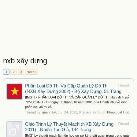
nxb xây dựng
1
2
3
Next >
Phân Loại Đô Thị Và Cấp Quản Lý Đô Thị
Thread
(NXB Xây Dựng 2002) - Bộ Xây Dựng, 91 Trang
[IMG] I - PHÂN LOẠI ĐÔ THỊ VÀ CẤP QUẢN LÝ ĐÔ THỊ Nghị định số
72/2001/NĐ - CP ngày 05 tháng 10 năm 2001 của Chính Phủ về việc
phân loại đô thị và...
Thread by:
quanh.bv
,
Jun 24, 2021
, 0 replies, in forum:
Pháp Luật Học
Giáo Trình Lý Thuyết Mạch (NXB Xây Dựng
Thread
2011) - Nhiều Tác Giả, 144 Trang
[IMG] Lý thuyết mạch là môn học cơ sở kỹ thuật quan trọng trong quá