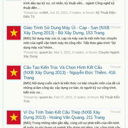
trình đào tạo kỹ sư, cử nhân, kỳ thuật viên... ngành Công nghệ kỹ
thuật điện....
Thread by:
cv9tt4
,
Jun 10, 2021
, 0 replies, in forum:
Kỹ Thuật Điện-
Điện Tử
Giáo Trình Sử Dụng Máy Ủi - Cạp - San (NXB
Thread
Xây Dựng 2013) - Bộ Xây Dựng, 153 Trang
[IMG] Sử dụng máy xúc ủi, cạp và máy san là một môn học chuyên
môn của nghề vận hành máy thi công nền. Tiếp theo giáo trình “Sử
dụng máy xúc"nhóm...
Thread by:
quanh.bv
,
Mar 3, 2021
, 0 replies, in forum:
Chuyên Ngành
Xây Dựng
Cấu Tạo Kiến Trúc Và Chọn Hình Kết Cấu
Thread
(NXB Xây Dựng 2013) - Nguyễn Đức Thiềm, 416
Trang
[IMG] Nội dung cuốn sách là kiến thức cơ bản chuyên môn của tất cả
những ai làm công tác xây dựng cơ bản, từ người kỹ sư công trình,
kiến trúc sư...
Thread by:
quanh.bv
,
Feb 17, 2021
, 0 replies, in forum:
Kỹ Thuật Kiến
Trúc
Ví Dụ Tính Toán Kết Cấu Thép (NXB Xây
Thread
Dựng 2013) - Hoàng Văn Quang, 211 Trang
[IMG] Trong những năm gần đây, cùng với sự phát triển của nền kinh
tế nước ta nói chung và ngành Xây dựng nói riêng, các công trình xây