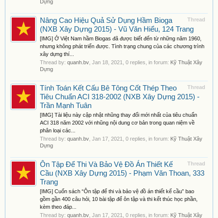
Dựng
Nâng Cao Hiệu Quả Sử Dụng Hầm Bioga
Thread
(NXB Xây Dựng 2015) - Vũ Văn Hiểu, 124 Trang
[IMG] Ở Việt Nam hầm Biogas đã được biết đến từ những năm 1960,
nhưng không phát triển được. Tình trạng chung của các chương trình
xây dựng thí...
Thread by:
quanh.bv
,
Jan 18, 2021
, 0 replies, in forum:
Kỹ Thuật Xây
Dựng
Tính Toán Kết Cấu Bê Tông Cốt Thép Theo
Thread
Tiêu Chuẩn ACI 318-2002 (NXB Xây Dựng 2015) -
Trần Mạnh Tuân
[IMG] Tài liệu này cập nhật nhũng thay đổi mới nhất của tiêu chuẩn
ACI 318 năm 2002 với nhũng nội dung cơ bản trong quan niệm về
phân loại các...
Thread by:
quanh.bv
,
Jan 17, 2021
, 0 replies, in forum:
Kỹ Thuật Xây
Dựng
Ôn Tập Để Thi Và Bảo Vệ Đồ Án Thiết Kế
Thread
Cầu (NXB Xây Dựng 2015) - Phạm Văn Thoan, 333
Trang
[IMG] Cuốn sách “Ôn tập để thi và bảo vệ đồ án thiết kế cầu” bao
gồm gần 400 câu hỏi, 10 bài tập để ôn tập và thi kết thúc học phần,
kèm theo đáp...
Thread by:
quanh.bv
,
Jan 17, 2021
, 0 replies, in forum:
Kỹ Thuật Xây