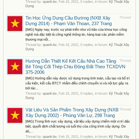
Thread by:
quanh.bv
,
Feb 16, 2021
, 0 replies, in forum:
Kỹ Thuật Xây
Dựng
Tin Học Ứng Dụng Cầu Đường (NXB Xây
Thread
Dựng 2014) - Phạm Văn Thoan, 237 Trang
[IMG] Ngày nay, trước sự phát triển như vũ bão của khoa học công
nghệ mà đặc biệt là công nghệ thông tin, hàng loạt các phân mềm
thương mại nổi...
Thread by:
quanh.bv
,
Feb 16, 2021
, 0 replies, in forum:
Kỹ Thuật Xây
Dựng
Hướng Dẫn Thiết Kế Kết Cấu Nhà Cao Tầng
Thread
Bê Tông Cốt Thép Chịu Động Đất Theo TCXDVN
375-2006
[IMG] Hướng dẫn này được sử dụng trong tính toán, cấu tạo và bố trí
cấu kiện, kết cấu BTCT nhằm điều chỉnh chuyển vị và nội lực gây ra
bởi tác...
Thread by:
quanh.bv
,
Feb 16, 2021
, 0 replies, in forum:
Kỹ Thuật Xây
Dựng
Vật Liệu Và Sản Phẩm Trong Xây Dựng (NXB
Thread
Xây Dựng 2002) - Phùng Văn Lự, 298 Trang
[IMG] Trong lĩnh vực xây dựng, vật liệu xây dựng chiếm một vị trí đặc
biệt, quyết định chất lượng và tuổi thọ của công trình xây dựng. Do
đó,...
Thread by:
quanh.bv
,
Feb 15, 2021
, 0 replies, in forum:
Kỹ Thuật Xây