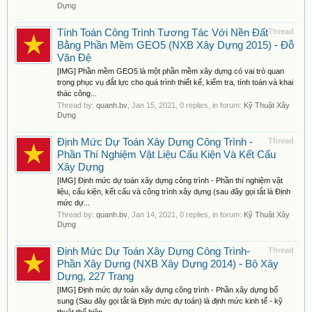
Dựng
Tính Toán Công Trình Tương Tác Với Nền Đất
Thread
Bằng Phần Mềm GEO5 (NXB Xây Dựng 2015) - Đỗ
Văn Đệ
[IMG] Phần mềm GEO5 là một phần mềm xây dựng có vai trò quan
trọng phục vụ đắt lực cho quá trình thiết kế, kiểm tra, tính toán và khai
thác công...
Thread by:
quanh.bv
,
Jan 15, 2021
, 0 replies, in forum:
Kỹ Thuật Xây
Dựng
Định Mức Dự Toán Xây Dựng Công Trình -
Thread
Phần Thí Nghiệm Vật Liệu Cấu Kiện Và Kết Cấu
Xây Dựng
[IMG] Định mức dự toán xây dựng công trình - Phần thí nghiệm vật
liệu, cấu kiện, kết cấu và công trình xây dựng (sau đây gọi tắt là Định
mức dự...
Thread by:
quanh.bv
,
Jan 14, 2021
, 0 replies, in forum:
Kỹ Thuật Xây
Dựng
Định Mức Dự Toán Xây Dựng Công Trình-
Thread
Phần Xây Dựng (NXB Xây Dựng 2014) - Bộ Xây
Dựng, 227 Trang
[IMG] Định mức dự toán xây dựng công trình - Phần xây dựng bổ
sung (Sau đây gọi tắt là Định mức dự toán) là định mức kinh tế - kỹ