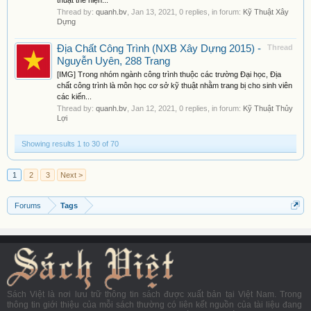
thuật thể hiện...
Thread by:
quanh.bv
,
Jan 13, 2021
, 0 replies, in forum:
Kỹ Thuật Xây
Dựng
Địa Chất Công Trình (NXB Xây Dựng 2015) -
Thread
Nguyễn Uyên, 288 Trang
[IMG] Trong nhóm ngành công trình thuộc các trường Đại học, Địa
chất công trình là môn học cơ sở kỹ thuật nhằm trang bị cho sinh viên
các kiến...
Thread by:
quanh.bv
,
Jan 12, 2021
, 0 replies, in forum:
Kỹ Thuật Thủy
Lợi
Showing results 1 to 30 of 70
1
2
3
Next >
Forums
Tags
Sách Việt là nơi lưu trữ thông tin sách được xuất bản tại Việt Nam. Trong
thông tin giới thiệu của mỗi sách thường có liên kết nguồn của tài liệu đang