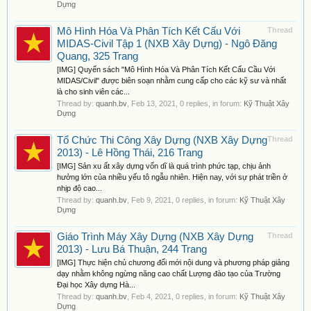
Dựng
Mô Hình Hóa Và Phân Tích Kết Cấu Với
Thread
MIDAS-Civil Tập 1 (NXB Xây Dựng) - Ngô Đăng
Quang, 325 Trang
[IMG] Quyển sách "Mô Hình Hóa Và Phân Tích Kết Cấu Cầu Với
MIDAS/Civil" được biên soạn nhằm cung cấp cho các kỹ sư và nhất
là cho sinh viên các...
Thread by:
quanh.bv
,
Feb 13, 2021
, 0 replies, in forum:
Kỹ Thuật Xây
Dựng
Tổ Chức Thi Công Xây Dựng (NXB Xây Dựng
Thread
2013) - Lê Hồng Thái, 216 Trang
[IMG] Sản xu ất xây dựng vốn dĩ là quá trình phức tạp, chịu ảnh
hưởng lớn của nhiều yếu tô ngẫu nhiên. Hiện nay, với sự phát triền ở
nhịp độ cao...
Thread by:
quanh.bv
,
Feb 9, 2021
, 0 replies, in forum:
Kỹ Thuật Xây
Dựng
Giáo Trình Máy Xây Dựng (NXB Xây Dựng
Thread
2013) - Lưu Bá Thuận, 244 Trang
[IMG] Thực hiện chủ chương đổi mới nội dung và phương pháp giảng
dạy nhằm không ngừng năng cao chất Lượng đào tạo của Trường
Đại học Xây dựng Hà...
Thread by:
quanh.bv
,
Feb 4, 2021
, 0 replies, in forum:
Kỹ Thuật Xây
Dựng