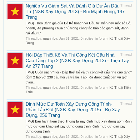
Nghiệp Vụ Giám Sát Và Đánh Giá Dự Án Đầu
Thread
Tư (NXB Xây Dựng 2013) - Bùi Mạnh Hùng, 147
Trang
[IMG] Theo đánh giá của Bộ Kế hoạch và Đầu tư, hiện nay một số Bộ,
ngành, địa phương chưa chú trọng công tác báo cáo giám sát, đánh
giá đầu tư...
Thread by:
quanh.bv
,
Jan 31, 2021
, 0 replies, in forum:
Kỹ Thuật Xây
Dựng
Hỏi Đáp Thiết Kế Và Thi Công Kết Cấu Nhà
Thread
Cao Tầng Tập 2 (NXB Xây Dựng 2013) - Triệu Tây
An 277 Trang
[IMG] Cuốn sách "Hỏi - Đáp thiết kế và thi công kết cấu nhà cao tầng''
gồm 2 tập với 238 câu hỏi và trả lời. Tập I đã được xuất bàn và giới
thiệu...
Thread by:
quanh.bv
,
Jan 31, 2021
, 0 replies, in forum:
Kỹ Thuật Kiến
Trúc
Định Mức Dự Toán Xây Dựng Công Trình-
Thread
Phần Lắp Đặt (NXB Xây Dựng 2015) - Bộ Xây
Dựng, 256 Trang
[IMG] Ban hành kèm theo Thông tư này định mức xây dựng gồm: định
mức dự toán khảo sát xây dựng công trình; định mức dự toán xây
dựng công trình;...
Thread by:
quanh.bv
,
Jan 19, 2021
, 0 replies, in forum:
Kỹ Thuật Xây