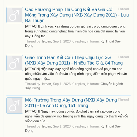
Các Phương Pháp Thi Công Đất Và Gia Cố
Thread
Móng Trong Xây Dựng (NXB Xây Dựng 2011) - Lưu
Bá Thuận
[ATTACH] Lĩnh vực xây dựng cơ bản giữ vai trò vô cùng quan trọng
trong sự nghiệp công nghiệp hóa, hiện đại hóa của đất nước ta hiện
nay. Công tác...
Thread by:
letoan
,
Sep 1, 2023
, 0 replies, in forum:
Kỹ Thuật Xây
Dựng
Giáo Trình Hàn Kết Cấu Thép Chịu Lực 3G
Thread
(NXB Xây Dựng 2011) - Nhiều Tác Giả, 84 Trang
[ATTACH] Hiện nay, dạy nghề hàn công nghệ cao để phục vụ cho
công nhân làm việc tốt ở các công trình trọng điểm trên phạm vi toàn
quốc ngày một...
Thread by:
letoan
,
Sep 1, 2023
, 0 replies, in forum:
Chuyên Ngành
Xây Dựng
Môi Trường Trong Xây Dựng (NXB Xây Dựng
Thread
2011) - Lê Anh Dũng, 151 Trang
[ATTACH] Ngày nay, cùng với tốc độ phát triển rất cao của công
nghệ, vẫn đế quản lý môi trường sinh thái ngày càng trở thành vấn đề
sống còn của...
Thread by:
letoan
,
Sep 1, 2023
, 0 replies, in forum:
Kỹ Thuật Xây
Dựng