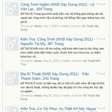
Công Trình Ngầm (NXB Xây Dựng 2011) - Lê
Thread
Văn Lạc, 164 Trang
[ATTACH] Trong quá trình phát triển các hệ thống giao thông vận tải,
ngoài các công trình cầu và đường, hệ thống hầm giao thông hay còn
gọi là...
Thread by:
letoan
,
Sep 1, 2023
, 0 replies, in forum:
Kỹ Thuật Xây
Dựng
Kiến Trúc Công Trình (NXB Xây Dựng 2011) -
Thread
Nguyễn Tài My, 367 Trang
[ATTACH] Kiến trúc rất thơ mộng, một khái niệm bao la sâu rộng, bao
trùm nhiều khái niệm thâm uyên, thuộc lĩnh vực khoa học tự nhiên,
khoa học xã...
Thread by:
letoan
,
Aug 31, 2023
, 0 replies, in forum:
Kỹ Thuật Kiến
Trúc
Địa Kĩ Thuật (NXB Xây Dựng 2011) - Trần
Thread
Thanh Giám, 242 Trang
[ATTACH] Ở nước ta hiện nay đã có một số cuốn sách đề cập tới lĩnh
vực địa kỹ thuật, những tài liệu này đã giúp ích cho công tác học tập
và nghiên...
Thread by:
letoan
,
Aug 30, 2023
, 0 replies, in forum:
Kỹ Thuật Xây
Dựng
Kiến Trúc Cơ Sở Phục Vụ Thiết Kế Nội, Ngoại
Thread