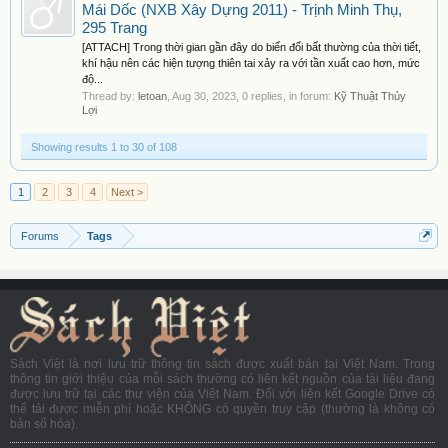
Mái Dốc (NXB Xây Dựng 2011) - Trịnh Minh Thụ,
295 Trang
[ATTACH] Trong thời gian gần đây do biến đổi bất thường của thời tiết,
khí hậu nên các hiện tượng thiên tai xảy ra với tần xuất cao hơn, mức
độ...
Thread by:
letoan
,
Aug 30, 2023
, 0 replies, in forum:
Kỹ Thuật Thủy
Lợi
Showing results 1 to 30 of 108
1
2
3
4
Next >
Forums
Tags
Sách Việt là nơi lưu trữ thông tin sách được xuất bản tại Việt Nam. Trong
thông tin giới thiệu của mỗi sách thường có liên kết nguồn của tài liệu đang
được lưu trữ tại các thư viện của Việt Nam. Đối với liên kết Google Drive có
thể tải được miễn phí hoặc KHÔNG có quyền truy cập (thường là không có
bản số hóa).