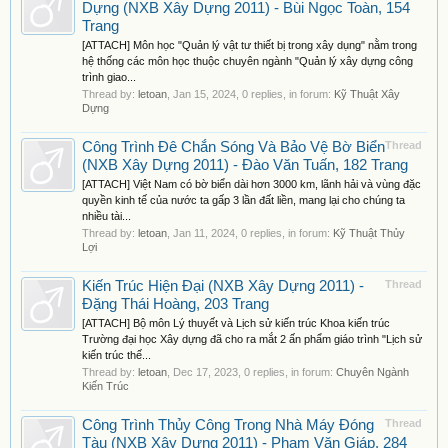
Dựng (NXB Xây Dựng 2011) - Bùi Ngọc Toàn, 154
Trang
[ATTACH] Môn học "Quản lý vật tư thiết bị trong xây dụng" nằm trong
hệ thống các môn học thuộc chuyên ngành "Quản lý xây dựng công
trình giao...
Thread by:
letoan
,
Jan 15, 2024
, 0 replies, in forum:
Kỹ Thuật Xây
Dựng
Công Trình Đê Chắn Sóng Và Bảo Vệ Bờ Biển
Thread
(NXB Xây Dựng 2011) - Đào Văn Tuấn, 182 Trang
[ATTACH] Việt Nam có bờ biển dài hơn 3000 km, lãnh hải và vùng đặc
quyền kinh tế của nước ta gấp 3 lần đất liền, mang lại cho chúng ta
nhiều tài...
Thread by:
letoan
,
Jan 11, 2024
, 0 replies, in forum:
Kỹ Thuật Thủy
Lợi
Kiến Trúc Hiện Đại (NXB Xây Dựng 2011) -
Thread
Đặng Thái Hoàng, 203 Trang
[ATTACH] Bộ môn Lý thuyết và Lịch sử kiến trúc Khoa kiến trúc
Trường đại học Xây dựng đã cho ra mắt 2 ấn phẩm giáo trình "Lịch sử
kiến trúc thế...
Thread by:
letoan
,
Dec 17, 2023
, 0 replies, in forum:
Chuyên Ngành
Kiến Trúc
Công Trình Thủy Công Trong Nhà Máy Đóng
Thread
Tàu (NXB Xây Dựng 2011) - Phạm Văn Giáp, 284