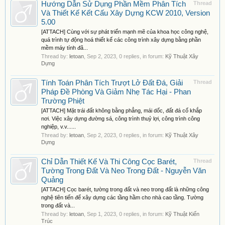
Hướng Dẫn Sử Dụng Phần Mềm Phân Tích
Thread
Và Thiết Kế Kết Cấu Xây Dựng KCW 2010, Version
5.00
[ATTACH] Cùng với sự phát triển mạnh mẽ của khoa học công nghệ,
quá trình tự động hoá thiết kế các công trình xây dựng bằng phần
mềm máy tính đã...
Thread by:
letoan
,
Sep 2, 2023
, 0 replies, in forum:
Kỹ Thuật Xây
Dựng
Tính Toán Phân Tích Trượt Lở Đất Đá, Giải
Thread
Pháp Đề Phòng Và Giảm Nhẹ Tác Hại - Phan
Trường Phiệt
[ATTACH] Mặt trái đất không bằng phẳng, mái dốc, đất đá cố khắp
nơi. Việc xây dựng đường sá, công trình thuỷ lợi, công trình công
nghiệp, v.v......
Thread by:
letoan
,
Sep 2, 2023
, 0 replies, in forum:
Kỹ Thuật Xây
Dựng
Chỉ Dẫn Thiết Kế Và Thi Công Cọc Barét,
Thread
Tường Trong Đất Và Neo Trong Đất - Nguyễn Văn
Quảng
[ATTACH] Cọc barét, tường trong đất và neo trong đất là những công
nghệ tiên tiến để xây dựng các tầng hầm cho nhà cao tầng. Tường
trong đất và...
Thread by:
letoan
,
Sep 1, 2023
, 0 replies, in forum:
Kỹ Thuật Kiến
Trúc