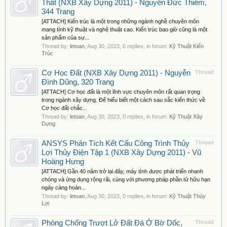
Thất (NXB Xây Dựng 2011) - Nguyễn Đức Thiềm,
344 Trang
[ATTACH] Kiến trúc là một trong những ngành nghề chuyên môn
mang tính kỹ thuật và nghệ thuật cao. Kiến trúc bao giờ cũng là một
sản phẩm của sự...
Thread by:
letoan
,
Aug 30, 2023
, 0 replies, in forum:
Kỹ Thuật Kiến
Trúc
Cơ Học Đất (NXB Xây Dựng 2011) - Nguyễn
Thread
Đình Dũng, 320 Trang
[ATTACH] Cơ học đất là một lĩnh vực chuyên môn rất quan trọng
trong ngành xây dựng. Để hiểu biết một cách sau sắc kiến thức về
Cơ học đất chắc...
Thread by:
letoan
,
Aug 30, 2023
, 0 replies, in forum:
Kỹ Thuật Xây
Dựng
ANSYS Phân Tích Kết Cấu Công Trình Thủy
Thread
Lợi Thủy Điện Tập 1 (NXB Xây Dựng 2011) - Vũ
Hoàng Hưng
[ATTACH] Gần 40 năm trở lại đây, máy tính được phát triển nhanh
chóng và ứng dụng rộng rãi, cùng với phương pháp phần tử hữu hạn
ngày càng hoàn...
Thread by:
letoan
,
Aug 30, 2023
, 0 replies, in forum:
Kỹ Thuật Thủy
Lợi
Phòng Chống Trượt Lở Đất Đá Ở Bờ Dốc,
Thread