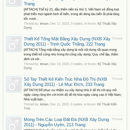
Trang
[ATTACH] Thế kỷ 21, đầu thiên niên kỷ thứ 3, Việt Nam sẽ đồng loạt
phát triển mọi ngành kinh tế biển, trong đó đóng tàu biển ắt phải tăng
tốc vượt...
Thread by:
letoan
,
Dec 17, 2023
, 0 replies, in forum:
Kỹ Thuật Xây
Dựng
Thiết Kế Tổng Mặt Bằng Xây Dựng (NXB Xây
Thread
Dựng 2011) - Trịnh Quốc Thắng, 222 Trang
[ATTACH] Tổng mặt bằng xây dựng là một nội dung rất quan trọng
trong thiết kế cũng như trong thi công xây dựng. Quy chế lập, thẩm
định và xét...
Thread by:
letoan
,
Dec 14, 2023
, 0 replies, in forum:
Kỹ Thuật Xây
Dựng
Sổ Tay Thiết Kế Kiến Trúc Nhà Đô Thị (NXB
Thread
Xây Dựng 2011) - Lê Mục Đích, 233 Trang
[ATTACH] Để phục vụ nhiệm vụ xây dựng nhà ở đô thị với quy mô
ngày càng rộng lớn với trình độ đô thị hóa ngày càng cao ở Việt Nam;
Nhà xuất bản...
Thread by:
letoan
,
Dec 11, 2023
, 0 replies, in forum:
Kỹ Thuật Kiến
Trúc
Móng Trên Các Loại Đất Đá (NXB Xây Dựng
Thread
2011) - Nguyễn Uyên, 213 Trang