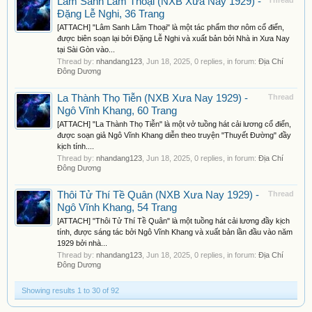
Lâm Sanh Lâm Thoại (NXB Xưa Nay 1929) -
Thread
Đặng Lễ Nghi, 36 Trang
[ATTACH] "Lâm Sanh Lâm Thoại" là một tác phẩm thơ nôm cổ điển,
được biên soạn lại bởi Đặng Lễ Nghi và xuất bản bởi Nhà in Xưa Nay
tại Sài Gòn vào...
Thread by:
nhandang123
,
Jun 18, 2025
, 0 replies, in forum:
Địa Chí
Đông Dương
La Thành Thọ Tiễn (NXB Xưa Nay 1929) -
Thread
Ngô Vĩnh Khang, 60 Trang
[ATTACH] "La Thành Thọ Tiễn" là một vở tuồng hát cải lương cổ điển,
được soạn giả Ngô Vĩnh Khang diễn theo truyện "Thuyết Đường" đầy
kịch tính....
Thread by:
nhandang123
,
Jun 18, 2025
, 0 replies, in forum:
Địa Chí
Đông Dương
Thôi Tử Thí Tề Quân (NXB Xưa Nay 1929) -
Thread
Ngô Vĩnh Khang, 54 Trang
[ATTACH] "Thôi Tử Thí Tề Quân" là một tuồng hát cải lương đầy kịch
tính, được sáng tác bởi Ngô Vĩnh Khang và xuất bản lần đầu vào năm
1929 bởi nhà...
Thread by:
nhandang123
,
Jun 18, 2025
, 0 replies, in forum:
Địa Chí
Đông Dương
Showing results 1 to 30 of 92