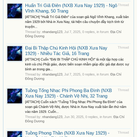
Huấn Trì Giã Điên (NXB Xưa Nay 1929) - Ngô
Thread
Vĩnh Khang, 50 Trang
[ATTACH] "Huất Trì Giả Điên" của soạn giả Ngô Vĩnh Khang, xuất bản
năm 1929 bởi Nhà in Xưa Nay, tái hiện câu chuyện đầy kịch tính từ
truyện...
Thread by:
nhandang123
,
Jul 7, 2025
, 0 replies, in forum:
Địa Chí
Đông Dương
Đại Bi Thập Chú Kinh Hội (NXB Xưa Nay
Thread
1929) - Nhiều Tác Giả, 16 Trang
[ATTACH] Cuốn "ĐẠI BI THẬP CHÚ KINH HỘI" là một tập hợp các
kinh và chú Phật giáo, được biên soạn nhằm giúp độc giả đạt được sự
bình an trong gia...
Thread by:
nhandang123
,
Jul 7, 2025
, 0 replies, in forum:
Địa Chí
Đông Dương
Tuồng Tống Nhạc Phi Phong Ba Đình (NXB
Thread
Xưa Nay 1929) - Chánh Vệ Nhị, 32 Trang
[ATTACH] Cuốn sách "Tuồng Tống Nhạc Phi Phong Ba Đình" của
soạn giả Chánh-Vệ-Nhị, được Nhà in Xưa-Nay xuất bản lần thứ năm
vào năm 1929. Cuốn...
Thread by:
nhandang123
,
Jun 30, 2025
, 0 replies, in forum:
Địa Chí
Đông Dương
Tuồng Phong Thần (NXB Xưa Nay 1929) -
Thread