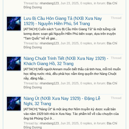
Thread by:
nhandang123
,
Jun 23, 2025
, 0 replies, in forum:
Địa Chí
Đông Dương
Lưu Bị Cầu Hôn Giang Tả (NXB Xưa Nay
Thread
1929) - Nguyễn Hiền Phú, 54 Trang
[ATTACH] Cuốn sách "Lưu Bị Cầu Hôn Giang Tả" là một tuồng cải
lương được soạn giả Nguyễn Hiền Phú biên soạn, dựa trên truyện
"Tam Quốc" kể về giai...
Thread by:
nhandang123
,
Jun 20, 2025
, 0 replies, in forum:
Địa Chí
Đông Dương
Nàng Chuột Trinh Tiết (NXB Xưa Nay 1929) -
Thread
Khách Giang Hồ, 32 Trang
[ATTACH] Mỗi người Annam muốn biết thấu cái tinh-hoa, mỗi trẻ muốn
học tiếng nước nhà, đều phải học nằm lòng quyển thơ Nàng Chuột
nầy, đặng hắp...
Thread by:
nhandang123
,
Jun 20, 2025
, 0 replies, in forum:
Địa Chí
Đông Dương
Nàng Út (NXB Xưa Nay 1929) - Đặng Lễ
Thread
Nghi, 32 Trang
[ATTACH] "Nàng Út" là một áng thơ Nôm truyền kỳ được xuất bản
vào năm 1929 bởi nhà in Xưa Nay. Tác phẩm kể về câu chuyện của
ông bà Phùng Quí ở...
Thread by:
nhandang123
,
Jun 20, 2025
, 0 replies, in forum:
Địa Chí
Đông Dương