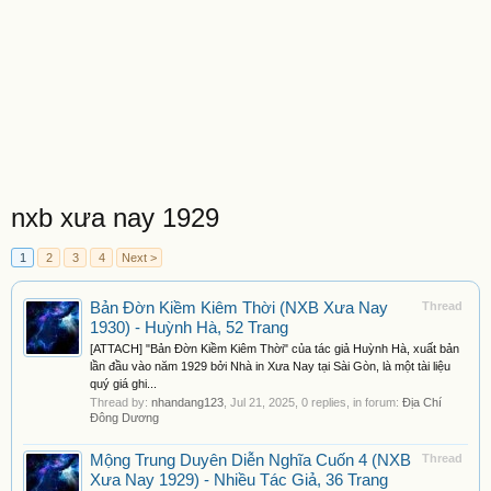
nxb xưa nay 1929
1
2
3
4
Next >
Bản Đờn Kiềm Kiêm Thời (NXB Xưa Nay
Thread
1930) - Huỳnh Hà, 52 Trang
[ATTACH] "Bản Đờn Kiềm Kiêm Thời" của tác giả Huỳnh Hà, xuất bản
lần đầu vào năm 1929 bởi Nhà in Xưa Nay tại Sài Gòn, là một tài liệu
quý giá ghi...
Thread by:
nhandang123
,
Jul 21, 2025
, 0 replies, in forum:
Địa Chí
Đông Dương
Mộng Trung Duyên Diễn Nghĩa Cuốn 4 (NXB
Thread
Xưa Nay 1929) - Nhiều Tác Giả, 36 Trang