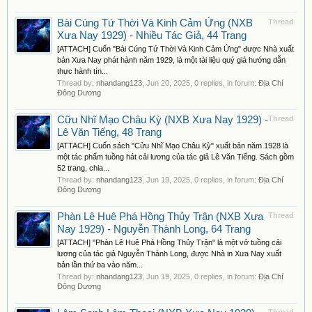
Bài Cúng Tứ Thời Và Kinh Cảm Ứng (NXB
Thread
Xưa Nay 1929) - Nhiều Tác Giả, 44 Trang
[ATTACH] Cuốn "Bài Cúng Tứ Thời Và Kinh Cảm Ứng" được Nhà xuất
bản Xưa Nay phát hành năm 1929, là một tài liệu quý giá hướng dẫn
thực hành tín...
Thread by:
nhandang123
,
Jun 20, 2025
, 0 replies, in forum:
Địa Chí
Đông Dương
Cữu Nhĩ Mạo Châu Kỳ (NXB Xưa Nay 1929) -
Thread
Lê Văn Tiếng, 48 Trang
[ATTACH] Cuốn sách "Cửu Nhĩ Mạo Châu Kỳ" xuất bản năm 1928 là
một tác phẩm tuồng hát cải lương của tác giả Lê Văn Tiếng. Sách gồm
52 trang, chia...
Thread by:
nhandang123
,
Jun 19, 2025
, 0 replies, in forum:
Địa Chí
Đông Dương
Phàn Lê Huê Phá Hồng Thủy Trận (NXB Xưa
Thread
Nay 1929) - Nguyễn Thành Long, 64 Trang
[ATTACH] "Phàn Lê Huê Phá Hồng Thủy Trận" là một vở tuồng cải
lương của tác giả Nguyễn Thành Long, được Nhà in Xưa Nay xuất
bản lần thứ ba vào năm...
Thread by:
nhandang123
,
Jun 19, 2025
, 0 replies, in forum:
Địa Chí
Đông Dương