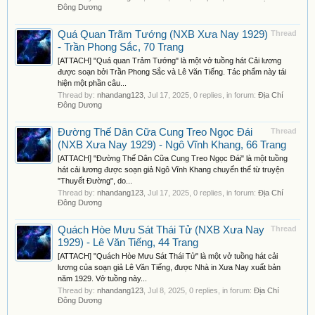
Đông Dương
Quá Quan Trãm Tướng (NXB Xưa Nay 1929)
Thread
- Trần Phong Sắc, 70 Trang
[ATTACH] "Quá quan Trảm Tướng" là một vở tuồng hát Cải lương
được soạn bởi Trần Phong Sắc và Lê Văn Tiếng. Tác phẩm này tái
hiện một phần câu...
Thread by:
nhandang123
,
Jul 17, 2025
, 0 replies, in forum:
Địa Chí
Đông Dương
Đường Thế Dân Cữa Cung Treo Ngọc Đái
Thread
(NXB Xưa Nay 1929) - Ngô Vĩnh Khang, 66 Trang
[ATTACH] "Đường Thế Dân Cữa Cung Treo Ngọc Đái" là một tuồng
hát cải lương được soạn giả Ngô Vĩnh Khang chuyển thể từ truyện
"Thuyết Đường", do...
Thread by:
nhandang123
,
Jul 17, 2025
, 0 replies, in forum:
Địa Chí
Đông Dương
Quách Hòe Mưu Sát Thái Tử (NXB Xưa Nay
Thread
1929) - Lê Văn Tiếng, 44 Trang
[ATTACH] "Quách Hòe Mưu Sát Thái Tử" là một vở tuồng hát cải
lương của soạn giả Lê Văn Tiếng, được Nhà in Xưa Nay xuất bản
năm 1929. Vở tuồng này...
Thread by:
nhandang123
,
Jul 8, 2025
, 0 replies, in forum:
Địa Chí
Đông Dương