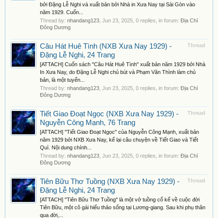
bởi Đặng Lễ Nghi và xuất bản bởi Nhà in Xưa Nay tại Sài Gòn vào
năm 1929. Cuốn...
Thread by:
nhandang123
,
Jun 23, 2025
, 0 replies, in forum:
Địa Chí
Đông Dương
Câu Hát Huê Tình (NXB Xưa Nay 1929) -
Thread
Đặng Lễ Nghi, 24 Trang
[ATTACH] Cuốn sách "Câu Hát Huê Tình" xuất bản năm 1929 bởi Nhà
In Xưa Nay, do Đặng Lễ Nghi chủ bút và Phạm Văn Thình làm chủ
bản, là một tuyển...
Thread by:
nhandang123
,
Jun 23, 2025
, 0 replies, in forum:
Địa Chí
Đông Dương
Tiết Giao Đoạt Ngọc (NXB Xưa Nay 1929) -
Thread
Nguyễn Công Mạnh, 76 Trang
[ATTACH] "Tiết Giao Đoạt Ngọc" của Nguyễn Công Mạnh, xuất bản
năm 1929 bởi NXB Xưa Nay, kể lại câu chuyện về Tiết Giao và Tiết
Quì. Nội dung chính...
Thread by:
nhandang123
,
Jun 23, 2025
, 0 replies, in forum:
Địa Chí
Đông Dương
Tiên Bữu Thơ Tuồng (NXB Xưa Nay 1929) -
Thread
Đặng Lễ Nghi, 24 Trang
[ATTACH] "Tiên Bữu Thơ Tuồng" là một vở tuồng cổ kể về cuộc đời
Tiên Bữu, một cô gái hiếu thảo sống tại Lương-giang. Sau khi phụ thân
qua đời,...