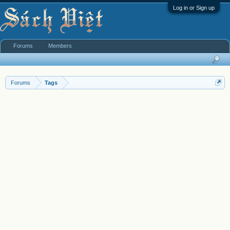
Log in or Sign up
Forums
Members
Forums
Tags