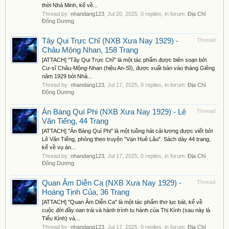
thời Nhà Minh, kể về...
Thread by:
nhandang123
,
Jul 20, 2025
, 0 replies, in forum:
Địa Chí
Đông Dương
Tây Qui Trực Chĩ (NXB Xưa Nay 1929) -
Thread
Châu Mộng Nhan, 158 Trang
[ATTACH] "Tây Qui Trực Chĩ" là một tác phẩm được biên soạn bởi
Cư-sĩ Châu-Mộng-Nhan (hiệu An-Sĩ), được xuất bản vào tháng Giêng
năm 1929 bởi Nhà...
Thread by:
nhandang123
,
Jul 17, 2025
, 0 replies, in forum:
Địa Chí
Đông Dương
Án Bàng Quí Phi (NXB Xưa Nay 1929) - Lê
Thread
Văn Tiếng, 44 Trang
[ATTACH] "Án Bàng Quí Phi" là một tuồng hát cải lương được viết bởi
Lê Văn Tiếng, phỏng theo truyện "Vạn Huê Lâu". Sách dày 44 trang,
kể về vụ án...
Thread by:
nhandang123
,
Jul 17, 2025
, 0 replies, in forum:
Địa Chí
Đông Dương
Quan Âm Diễn Ca (NXB Xưa Nay 1929) -
Thread
Hoàng Tịnh Của, 36 Trang
[ATTACH] "Quan Âm Diễn Ca" là một tác phẩm thơ lục bát, kể về
cuộc đời đầy oan trái và hành trình tu hành của Thị Kính (sau này là
Tiểu Kính) và...
Thread by:
nhandang123
,
Jul 17, 2025
, 0 replies, in forum:
Địa Chí