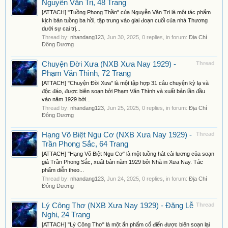
Nguyễn Văn Trị, 48 Trang
[ATTACH] "Tuồng Phong Thần" của Nguyễn Văn Trị là một tác phẩm
kịch bản tuồng ba hồi, tập trung vào giai đoạn cuối của nhà Thương
dưới sự cai trị...
Thread by:
nhandang123
,
Jun 30, 2025
, 0 replies, in forum:
Địa Chí
Đông Dương
Chuyện Đời Xưa (NXB Xưa Nay 1929) -
Thread
Phạm Văn Thình, 72 Trang
[ATTACH] "Chuyện Đời Xưa" là một tập hợp 31 câu chuyện kỳ lạ và
độc đáo, được biên soạn bởi Phạm Văn Thình và xuất bản lần đầu
vào năm 1929 bởi...
Thread by:
nhandang123
,
Jun 25, 2025
, 0 replies, in forum:
Địa Chí
Đông Dương
Hạng Võ Biệt Ngu Cơ (NXB Xưa Nay 1929) -
Thread
Trần Phong Sắc, 64 Trang
[ATTACH] "Hạng Võ Biệt Ngu Cơ" là một tuồng hát cải lương của soạn
giả Trần Phong Sắc, xuất bản năm 1929 bởi Nhà in Xưa Nay. Tác
phẩm diễn theo...
Thread by:
nhandang123
,
Jun 24, 2025
, 0 replies, in forum:
Địa Chí
Đông Dương
Lý Công Thơ (NXB Xưa Nay 1929) - Đặng Lễ
Thread
Nghi, 24 Trang
[ATTACH] "Lý Công Thơ" là một ấn phẩm cổ điển được biên soạn lại