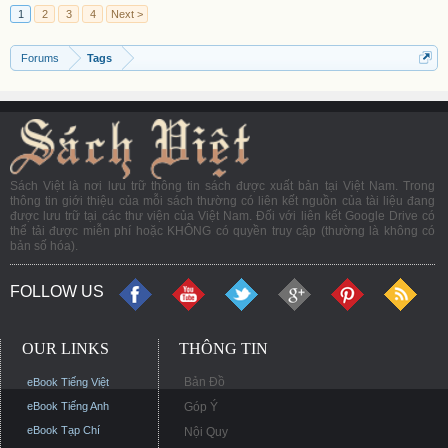
1
2
3
4
Next >
Forums
Tags
Sách Việt là nơi lưu trữ thông tin sách được xuất bản tại Việt Nam. Trong
thông tin giới thiệu của mỗi sách thường có liên kết nguồn của tài liệu đang
được lưu trữ tại các thư viện của Việt Nam. Đối với liên kết Google Drive có
thể tải được miễn phí hoặc KHÔNG có quyền truy cập (thường là không có
bản số hóa).
FOLLOW US
OUR LINKS
THÔNG TIN
Bản Đồ
eBook Tiếng Việt
eBook Tiếng Anh
Góp Ý
eBook Tạp Chí
Nội Quy