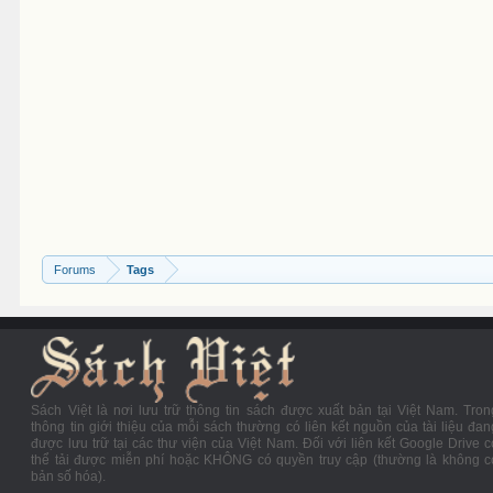
Forums
Tags
Sách Việt là nơi lưu trữ thông tin sách được xuất bản tại Việt Nam. Tron
thông tin giới thiệu của mỗi sách thường có liên kết nguồn của tài liệu đan
được lưu trữ tại các thư viện của Việt Nam. Đối với liên kết Google Drive c
thể tải được miễn phí hoặc KHÔNG có quyền truy cập (thường là không c
bản số hóa).