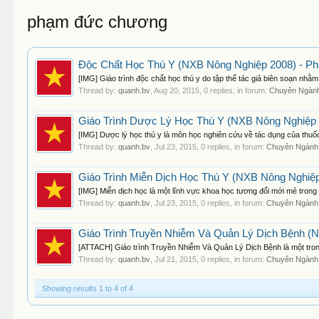
phạm đức chương
Độc Chất Học Thú Y (NXB Nông Nghiệp 2008) - P
[IMG] Giáo trình độc chất học thú y do tập thể tác giả biên soạn nhằ
Thread by:
quanh.bv
,
Aug 20, 2015
, 0 replies, in forum:
Chuyên Ngàn
Giáo Trình Dược Lý Học Thú Y (NXB Nông Nghiệp
[IMG] Dược lý học thú y là môn học nghiên cứu về tác dụng của thuốc 
Thread by:
quanh.bv
,
Jul 23, 2015
, 0 replies, in forum:
Chuyên Ngành
Giáo Trình Miễn Dịch Học Thú Y (NXB Nông Nghiệ
[IMG] Miễn dịch học là một lĩnh vực khoa học tương đối mới mẻ trong 
Thread by:
quanh.bv
,
Jul 23, 2015
, 0 replies, in forum:
Chuyên Ngành
Giáo Trình Truyền Nhiễm Và Quản Lý Dịch Bệnh (
[ATTACH] Giáo trình Truyền Nhiễm Và Quản Lý Dịch Bệnh là một trong 
Thread by:
quanh.bv
,
Jul 21, 2015
, 0 replies, in forum:
Chuyên Ngành
Showing results 1 to 4 of 4