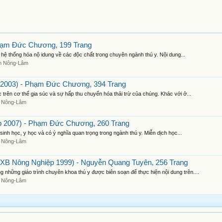
hạm Đức Chương, 199 Trang
m hệ thống hóa nộ idung về các độc chất trong chuyên ngành thú y. Nội dung...
h Nông-Lâm
 2003) - Phạm Đức Chương, 394 Trang
trên cơ thể gia súc và sự hấp thu chuyển hóa thải trừ của chúng. Khác với ở...
 Nông-Lâm
p 2007) - Phạm Đức Chương, 260 Trang
sinh học, y học và có ý nghĩa quan trọng trong ngành thú y. Miễn dịch học...
 Nông-Lâm
NXB Nông Nghiệp 1999) - Nguyễn Quang Tuyên, 256 Trang
những giáo trình chuyên khoa thú y được biên soạn để thực hiện nội dung trên....
 Nông-Lâm