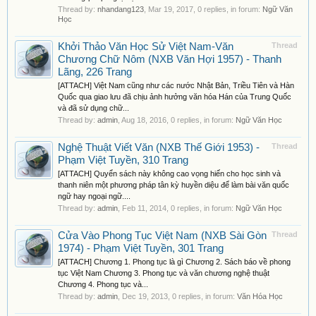
Thread by:
nhandang123
,
Mar 19, 2017
, 0 replies, in forum:
Ngữ Văn
Học
Khởi Thảo Văn Học Sử Việt Nam-Văn
Thread
Chương Chữ Nôm (NXB Văn Hợi 1957) - Thanh
Lãng, 226 Trang
[ATTACH] Việt Nam cũng như các nước Nhật Bản, Triều Tiên và Hàn
Quốc qua giao lưu đã chịu ảnh hưởng văn hóa Hán của Trung Quốc
và đã sử dụng chữ...
Thread by:
admin
,
Aug 18, 2016
, 0 replies, in forum:
Ngữ Văn Học
Nghệ Thuật Viết Văn (NXB Thế Giới 1953) -
Thread
Phạm Việt Tuyền, 310 Trang
[ATTACH] Quyển sách này không cao vọng hiến cho học sinh và
thanh niên một phương pháp tân kỳ huyền diệu để làm bài văn quốc
ngữ hay ngoại ngữ....
Thread by:
admin
,
Feb 11, 2014
, 0 replies, in forum:
Ngữ Văn Học
Cửa Vào Phong Tục Việt Nam (NXB Sài Gòn
Thread
1974) - Phạm Việt Tuyền, 301 Trang
[ATTACH] Chương 1. Phong tục là gì Chương 2. Sách báo về phong
tục Việt Nam Chương 3. Phong tục và văn chương nghệ thuật
Chương 4. Phong tục và...
Thread by:
admin
,
Dec 19, 2013
, 0 replies, in forum:
Văn Hóa Học