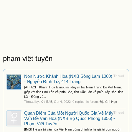
phạm việt tuyền
Non Nước Khánh Hòa (NXB Sông Lam 1969)
Thread
- Nguyễn Đình Tư, 414 Trang
[ATTACH] Khánh Hòa là một tỉnh duyên hải Nam Trung Bộ Việt Nam,
giáp với tỉnh Phú Yên về phía Bắc, tỉnh Đắk Lắk về phía Tây Bắc, tỉnh
Lâm Đồng về...
Thread by:
Xnhi345
,
Oct 4, 2022
, 0 replies, in forum:
Địa Chí Học
Quan Điểm Của Một Người Quốc Gia Về Mấy
Thread
Vấn Đề Văn Hóa (NXB Bộ Quốc Phòng 1956) -
Phạm Việt Tuyền
[IMG] Hệ giá trị văn hóa Việt Nam cũng chính là hệ giá trị con người