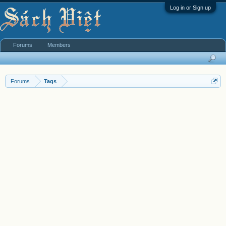
Log in or Sign up
Forums
Members
Forums
Tags