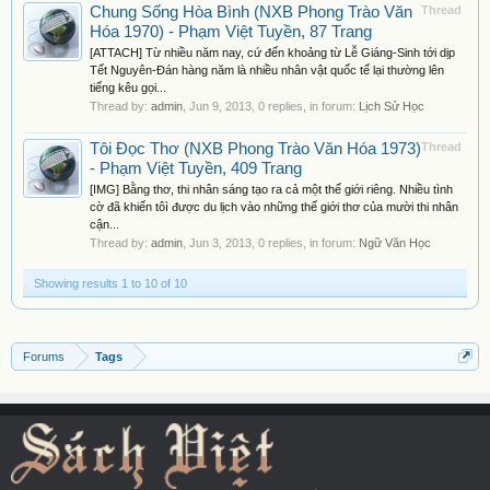
Chung Sống Hòa Bình (NXB Phong Trào Văn
Thread
Hóa 1970) - Phạm Việt Tuyền, 87 Trang
[ATTACH] Từ nhiều năm nay, cứ đến khoảng từ Lễ Giáng-Sinh tới dịp
Tết Nguyên-Đán hàng năm là nhiều nhân vật quốc tế lại thường lên
tiếng kêu gọi...
Thread by:
admin
,
Jun 9, 2013
, 0 replies, in forum:
Lịch Sử Học
Tôi Đọc Thơ (NXB Phong Trào Văn Hóa 1973)
Thread
- Phạm Việt Tuyền, 409 Trang
[IMG] Bằng thơ, thi nhân sáng tạo ra cả một thế giới riêng. Nhiều tình
cờ đã khiến tôì được du lịch vào những thế giới thơ của mười thi nhân
cận...
Thread by:
admin
,
Jun 3, 2013
, 0 replies, in forum:
Ngữ Văn Học
Showing results 1 to 10 of 10
Forums
Tags