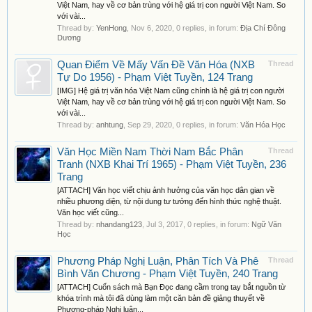
Việt Nam, hay về cơ bản trùng với hệ giá trị con người Việt Nam. So
với vài...
Thread by:
YenHong
,
Nov 6, 2020
, 0 replies, in forum:
Địa Chí Đông
Dương
Quan Điểm Về Mấy Vấn Đề Văn Hóa (NXB
Thread
Tự Do 1956) - Phạm Việt Tuyền, 124 Trang
[IMG] Hệ giá trị văn hóa Việt Nam cũng chính là hệ giá trị con người
Việt Nam, hay về cơ bản trùng với hệ giá trị con người Việt Nam. So
với vài...
Thread by:
anhtung
,
Sep 29, 2020
, 0 replies, in forum:
Văn Hóa Học
Văn Học Miền Nam Thời Nam Bắc Phân
Thread
Tranh (NXB Khai Trí 1965) - Phạm Việt Tuyền, 236
Trang
[ATTACH] Văn học viết chịu ảnh hưởng của văn học dân gian về
nhiều phương diện, từ nội dung tư tưởng đến hình thức nghệ thuật.
Văn học viết cũng...
Thread by:
nhandang123
,
Jul 3, 2017
, 0 replies, in forum:
Ngữ Văn
Học
Phương Pháp Nghị Luận, Phân Tích Và Phê
Thread
Bình Văn Chương - Phạm Việt Tuyền, 240 Trang
[ATTACH] Cuốn sách mà Bạn Đọc đang cầm trong tay bắt nguồn từ
khóa trình mà tôi đã dùng làm một căn bản đề giảng thuyết về
Phương-pháp Nghị luận...