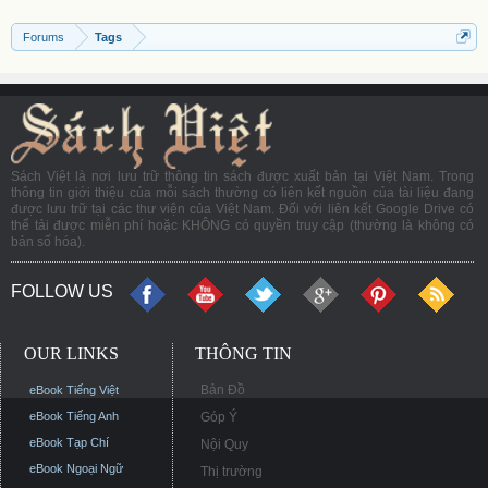
Forums
Tags
Sách Việt là nơi lưu trữ thông tin sách được xuất bản tại Việt Nam. Trong
thông tin giới thiệu của mỗi sách thường có liên kết nguồn của tài liệu đang
được lưu trữ tại các thư viện của Việt Nam. Đối với liên kết Google Drive có
thể tải được miễn phí hoặc KHÔNG có quyền truy cập (thường là không có
bản số hóa).
FOLLOW US
OUR LINKS
THÔNG TIN
Bản Đồ
eBook Tiếng Việt
eBook Tiếng Anh
Góp Ý
eBook Tạp Chí
Nội Quy
eBook Ngoại Ngữ
Thị trường