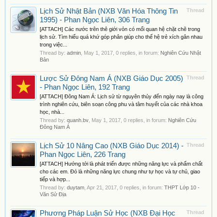
Lịch Sử Nhật Bản (NXB Văn Hóa Thông Tin
Thread
1995) - Phan Ngọc Liên, 306 Trang
[ATTACH] Các nước trên thê giới vỏn có mối quan hệ chặt chẽ trong
lịch sử. Tìm hiểu quá khứ góp phân giúp cho thế hệ trẻ xích gân nhau
trong việc...
Thread by:
admin
,
May 1, 2017
, 0 replies, in forum:
Nghiên Cứu Nhật
Bản
Lược Sử Đông Nam Á (NXB Giáo Dục 2005)
Thread
- Phan Ngọc Liên, 192 Trang
[ATTACH] Đông Nam Á: Lịch sử từ nguyên thủy đến ngày nay là công
trình nghiên cứu, biên soạn công phu và tâm huyết của các nhà khoa
học, nhà...
Thread by:
quanh.bv
,
May 1, 2017
, 0 replies, in forum:
Nghiên Cứu
Đông Nam Á
Lịch Sử 10 Nâng Cao (NXB Giáo Dục 2014) -
Thread
Phan Ngọc Liên, 226 Trang
[ATTACH] Hướng tới là phát triển được những năng lực và phẩm chất
cho các em. Đó là những năng lực chung như tự học và tự chủ, giao
tiếp và hợp...
Thread by:
duytam
,
Apr 21, 2017
, 0 replies, in forum:
THPT Lớp 10 -
Văn Sử Địa
Phương Pháp Luận Sử Học (NXB Đại Học
Thread