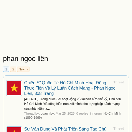
phan ngọc liên
1
2
Next >
Chiến Sĩ Quốc Tế Hồ Chí Minh-Hoạt Động
Thread
Thực Tiễn Và Lý Luận Cách Mạng - Phan Ngọc
Liên, 398 Trang
[ATTACH] Trong cuộc đời hoạt động vĩ đại hơn nửa thế kỷ, Chủ tịch
Hồ Chí Minh "đã công hiến trọn đòi mình cho sự nghiệp cách mạng
của nhân dân ta...
Thread by:
quanh.bv
,
Mar 25, 2025
, 0 replies, in forum:
Hồ Chí Minh
(1890-1969)
Sự Vận Dụng Và Phát Triển Sáng Tạo Chủ
Thread