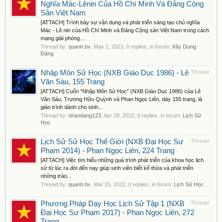
Nghĩa Mác-Lênin Của Hồ Chí Minh Và Đảng Cộng
Sản Việt Nam
[ATTACH] Trình bày sự vận dụng và phát triển sáng tạo chủ nghĩa
Mác - Lê nin của Hồ Chí Minh và Đảng Cộng sản Việt Nam trong cách
mạng giải phóng...
Thread by:
quanh.bv
,
May 1, 2023
, 0 replies, in forum:
Xây Dựng
Đảng
Nhập Môn Sử Học (NXB Giáo Dục 1986) - Lê
Thread
Văn Sáu, 155 Trang
[ATTACH] Cuốn "Nhập Môn Sử Học" (NXB Giáo Dục 1986) của Lê
Văn Sáu, Trương Hữu Quỳnh và Phan Ngọc Liên, dày 155 trang, là
giáo trình dành cho sinh...
Thread by:
nhandang123
,
Apr 28, 2022
, 0 replies, in forum:
Lịch Sử
Học
Lịch Sử Sử Học Thế Giới (NXB Đại Học Sư
Thread
Phạm 2014) - Phan Ngọc Liên, 224 Trang
[ATTACH] Việc tìm hiểu những quá trình phát triển của khoa học lịch
sử từ lúc ra đời đến nay giúp sinh viên biết kế thừa và phát triển
những trào...
Thread by:
quanh.bv
,
Mar 25, 2022
, 0 replies, in forum:
Lịch Sử Học
Phương Pháp Dạy Học Lịch Sử Tập 1 (NXB
Thread
Đại Học Sư Phạm 2017) - Phan Ngọc Liên, 272
Trang