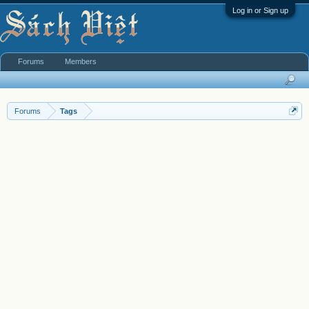
Log in or Sign up
Forums
Members
Forums
Tags