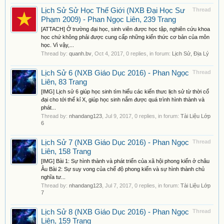
Lịch Sử Sử Học Thế Giới (NXB Đại Học Sư
Thread
Phạm 2009) - Phan Ngọc Liên, 239 Trang
[ATTACH] Ở trường đại học, sinh viên được học tập, nghiên cứu khoa
học chứ không phải được cung cấp những kiến thức cơ bản của môn
học. Vì vậy,...
Thread by:
quanh.bv
,
Oct 4, 2017
, 0 replies, in forum:
Lịch Sử, Địa Lý
Lịch Sử 6 (NXB Giáo Dục 2016) - Phan Ngọc
Thread
Liên, 83 Trang
[IMG] Lịch sử 6 giúp học sinh tìm hiểu các kiến thưc lịch sử từ thời cổ
đại cho tới thế kỉ X, giúp học sinh nắm được quá trình hình thành và
phát...
Thread by:
nhandang123
,
Jul 9, 2017
, 0 replies, in forum:
Tài Liệu Lớp
6
Lịch Sử 7 (NXB Giáo Dục 2016) - Phan Ngọc
Thread
Liên, 158 Trang
[IMG] Bài 1: Sự hình thành và phát triển của xã hội phong kiến ở châu
Âu Bài 2: Sự suy vong của chế độ phong kiến và sự hình thành chủ
nghĩa tư...
Thread by:
nhandang123
,
Jul 7, 2017
, 0 replies, in forum:
Tài Liệu Lớp
7
Lịch Sử 8 (NXB Giáo Dục 2016) - Phan Ngọc
Thread
Liên, 159 Trang