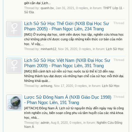
giới cận đại ;Lịch...
Thread by:
quanh.bv
,
Jan 31, 2021
, 0 replies, in forum:
THPT Lớp 11 -
Sử Địa
Lịch Sử Sử Học Thế Giới (NXB Đại Học Sư
Thread
Phạm 2005) - Phan Ngọc Liên, 234 Trang
[IMG] Ở trường đại học, sinh viên được học tập, nghiên cứu khoa học
chứ không phải chỉ được cung cấp những kiến thức cơ bản của môn
học. Vì vậy,...
Thread by:
minhanh12
,
Nov 26, 2020
, 0 replies, in forum:
Lịch Sử Học
Lịch Sử Sử Học Việt Nam (NXB Đại Học Sư
Thread
Phạm 2009) - Phan Ngọc Liên, 391 Trang
[IMG] Bối cảnh lịch sử nền sử học nước ta từ thế kỉ 10 đến nay.
Những thành tựu đạt được và những hạn chế của sử học mỗi thời đại.
Những khái quát...
Thread by:
anhtung
,
Nov 17, 2020
, 0 replies, in forum:
Lịch Sử Học
Lược Sử Đông Nam Á (NXB Giáo Dục 1998)
Thread
- Phan Ngọc Liên, 191 Trang
[ATTACH] Đông Nam Á: Lịch sử từ nguyên thủy đến ngày nay là công
trình nghiên cứu, biên soạn công phu và tâm huyết của các nhà khoa
học, nhà...
Thread by:
admin
,
Aug 8, 2020
, 0 replies, in forum:
Nghiên Cứu Đông
Nam Á