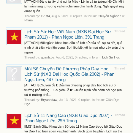
[ATTACH] Đảng ta lấy chủ nghĩa Mác - Lênin và tư tưởng Hô Chí Minh
làm nền tảng tư tưởng và kim chỉ nam cho hành động. Nghị quyết này
được quán...
Thread by:
cv9tt4
,
Aug 6, 2021
, 0 replies, in forum:
Chuyên Ngành Sư
Phạm
Lịch Sử Sử Học Việt Nam (NXB Đại Học Sư
Thread
Phạm 2011) - Phan Ngọc Liên, 391 Trang
[ATTACH] Mỗi ngành khoa học đều có lịch sử của nó: sự ra đời, quá
trình phát triển và triển vọng. Sự hiểu biết về lịch sử như vậy giúp cho
người...
Thread by:
quanh.bv
,
Aug 6, 2021
, 0 replies, in forum:
Lịch Sử Học
Một Số Chuyên Đề Phương Pháp Dạy Học
Thread
Lịch Sử (NXB Đại Học Quốc Gia 2002) - Phan
Ngọc Liên, 497 Trang
[ATTACH] Chuyên đề I: Đổi mới phương pháp dạy học lịch sử ở
trường phổ thông -- Chuyên đề II: Chuẩn bị và tiến hành bài học lịch
sử ở trường phổ...
Thread by:
Bryanedaw
,
Jul 13, 2021
, 0 replies, in forum:
Giáo Dục
Học
Lịch Sử 11 Nâng Cao (NXB Giáo Dục 2007) -
Thread
Phan Ngọc Liên, 299 Trang
[IMG] Sách Giáo Khoa Lịch Sử Lớp 11 Nâng Cao được bộ Giáo Dục
và Đào Tạo biên soạn và phát hành. Sách gồm ba phần :Lịch sử thế