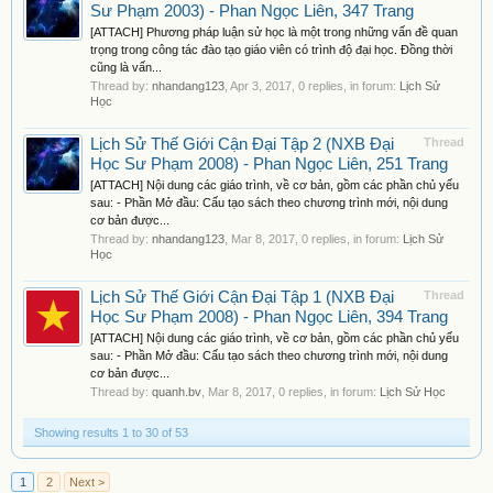
Sư Phạm 2003) - Phan Ngọc Liên, 347 Trang
[ATTACH] Phương pháp luận sử học là một trong những vấn đề quan
trọng trong công tác đào tạo giáo viên có trình độ đại học. Đồng thời
cũng là vấn...
Thread by:
nhandang123
,
Apr 3, 2017
, 0 replies, in forum:
Lịch Sử
Học
Lịch Sử Thế Giới Cận Đại Tập 2 (NXB Đại
Thread
Học Sư Phạm 2008) - Phan Ngọc Liên, 251 Trang
[ATTACH] Nội dung các giáo trình, về cơ bản, gồm các phần chủ yếu
sau: - Phần Mở đầu: Cấu tạo sách theo chương trình mới, nội dung
cơ bản được...
Thread by:
nhandang123
,
Mar 8, 2017
, 0 replies, in forum:
Lịch Sử
Học
Lịch Sử Thế Giới Cận Đại Tập 1 (NXB Đại
Thread
Học Sư Phạm 2008) - Phan Ngọc Liên, 394 Trang
[ATTACH] Nội dung các giáo trình, về cơ bản, gồm các phần chủ yếu
sau: - Phần Mở đầu: Cấu tạo sách theo chương trình mới, nội dung
cơ bản được...
Thread by:
quanh.bv
,
Mar 8, 2017
, 0 replies, in forum:
Lịch Sử Học
Showing results 1 to 30 of 53
1
2
Next >