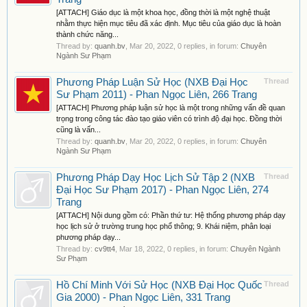
[ATTACH] Giáo dục là một khoa học, đồng thời là một nghệ thuật
nhằm thực hiện mục tiêu đã xác định. Mục tiêu của giáo dục là hoàn
thành chức năng...
Thread by:
quanh.bv
,
Mar 20, 2022
, 0 replies, in forum:
Chuyên
Ngành Sư Phạm
Phương Pháp Luận Sử Học (NXB Đại Học
Thread
Sư Phạm 2011) - Phan Ngọc Liên, 266 Trang
[ATTACH] Phương pháp luận sử học là một trong những vấn đề quan
trọng trong công tác đào tạo giáo viên có trình độ đại học. Đồng thời
cũng là vấn...
Thread by:
quanh.bv
,
Mar 20, 2022
, 0 replies, in forum:
Chuyên
Ngành Sư Phạm
Phương Pháp Dạy Học Lịch Sử Tập 2 (NXB
Thread
Đại Học Sư Phạm 2017) - Phan Ngọc Liên, 274
Trang
[ATTACH] Nội dung gồm có: Phần thứ tư: Hệ thống phương pháp dạy
học lịch sử ở trường trung học phổ thông; 9. Khái niệm, phân loại
phương pháp dạy...
Thread by:
cv9tt4
,
Mar 18, 2022
, 0 replies, in forum:
Chuyên Ngành
Sư Phạm
Hồ Chí Minh Với Sử Học (NXB Đại Học Quốc
Thread
Gia 2000) - Phan Ngọc Liên, 331 Trang