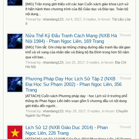
[IMG] Trân trọng giới thiệu với các bạn Cuốn sách giáo khoa Lịch sử
8 hiện hành theo chương trình của Bộ Giáo dục và Đào tạo. Toàn bộ
nội dung...
Thread by:
nhandang123
,
Jul 4, 2017
, 0 replies, in forum:
Tài Liệu Lớp
8
Nửa Thế Kỷ Đấu Tranh Cách Mạng (NXB Hà
Thread
Nội 1984) - Phan Ngọc Liên, 169 Trang
[IMG] Tóm tắt: Ghi chép lại những chặng đường đấu tranh lâu dài gian
khổ và vẻ vang của nhân dân và Đảng bộ Ba Đình trong hơn 50 năm
qua với bao...
Thread by:
nhandang123
,
Jun 25, 2017
, 0 replies, in forum:
Địa Chí
Hà Nội
Phương Pháp Dạy Học Lịch Sử Tập 2 (NXB
Thread
Đại Học Sư Phạm 2002) - Phan Ngọc Liên, 356
Trang
[ATTACH] Cuốn sách Phương pháp dạy - học Lịch sử ở trường phổ
thông do Phan Ngọc Liên biên soạn gồm 5 chương đầu có nội dung
giới thiệu đến người...
Thread by:
nhandang123
,
May 29, 2017
, 0 replies, in forum:
Chuyên
Ngành Sư Phạm
Lịch Sử 12 (NXB Giáo Dục 2014) - Phan
Thread
Ngọc Liên, 226 Trang