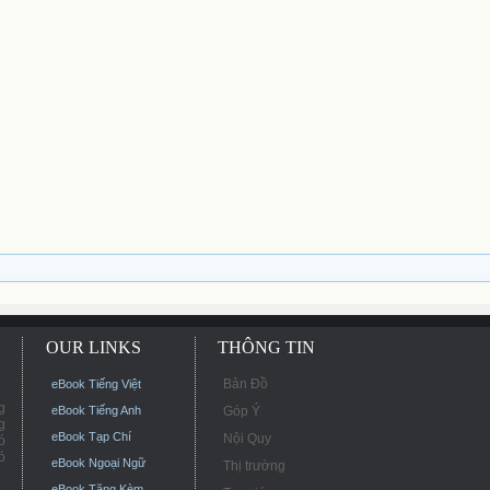
OUR LINKS
THÔNG TIN
Bản Đồ
eBook Tiếng Việt
g
eBook Tiếng Anh
Góp Ý
g
eBook Tạp Chí
Nội Quy
ó
ó
eBook Ngoại Ngữ
Thị trường
eBook Tặng Kèm