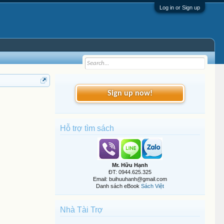
Log in or Sign up
Sign up now!
Hỗ trợ tìm sách
Mr. Hữu Hạnh
ĐT: 0944.625.325
Email: buihuuhanh@gmail.com
Danh sách eBook
Sách Việt
Nhà Tài Trợ