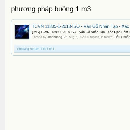
phương pháp buồng 1 m3
TCVN 11899-1-2018-ISO - Ván Gỗ Nhân Tạo - Xác
[IMG] TCVN 11899-1-2018-ISO - Ván Gỗ Nhân Tạo - Xác Định Hàm L
Thread by:
nhandang123
,
Aug 7, 2020
, 0 replies, in forum:
Tiêu Chuẩ
Showing results 1 to 1 of 1