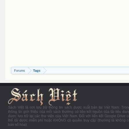
Forums
Tags
Sách Việt là nơi lưu trữ thông tin sách được xuất bản tại Việt Nam. Tron
thông tin giới thiệu của mỗi sách thường có liên kết nguồn của tài liệu đan
được lưu trữ tại các thư viện của Việt Nam. Đối với liên kết Google Drive c
thể tải được miễn phí hoặc KHÔNG có quyền truy cập (thường là không c
bản số hóa).