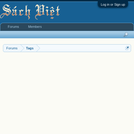
Log in or Sign up
Forums
Members
Forums
Tags