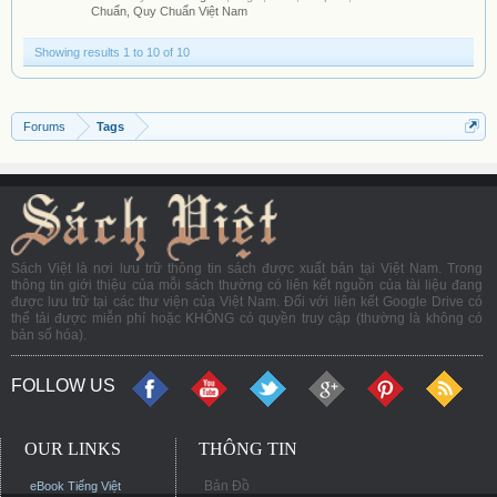
Chuẩn, Quy Chuẩn Việt Nam
Showing results 1 to 10 of 10
Forums
Tags
Sách Việt là nơi lưu trữ thông tin sách được xuất bản tại Việt Nam. Trong
thông tin giới thiệu của mỗi sách thường có liên kết nguồn của tài liệu đang
được lưu trữ tại các thư viện của Việt Nam. Đối với liên kết Google Drive có
thể tải được miễn phí hoặc KHÔNG có quyền truy cập (thường là không có
bản số hóa).
FOLLOW US
OUR LINKS
THÔNG TIN
Bản Đồ
eBook Tiếng Việt