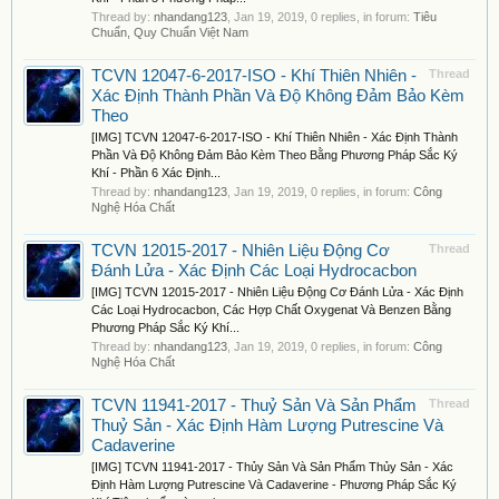
Thread by:
nhandang123
,
Jan 19, 2019
, 0 replies, in forum:
Tiêu
Chuẩn, Quy Chuẩn Việt Nam
TCVN 12047-6-2017-ISO - Khí Thiên Nhiên -
Thread
Xác Định Thành Phần Và Độ Không Đảm Bảo Kèm
Theo
[IMG] TCVN 12047-6-2017-ISO - Khí Thiên Nhiên - Xác Định Thành
Phần Và Độ Không Đảm Bảo Kèm Theo Bằng Phương Pháp Sắc Ký
Khí - Phần 6 Xác Định...
Thread by:
nhandang123
,
Jan 19, 2019
, 0 replies, in forum:
Công
Nghệ Hóa Chất
TCVN 12015-2017 - Nhiên Liệu Động Cơ
Thread
Đánh Lửa - Xác Định Các Loại Hydrocacbon
[IMG] TCVN 12015-2017 - Nhiên Liệu Động Cơ Đánh Lửa - Xác Định
Các Loại Hydrocacbon, Các Hợp Chất Oxygenat Và Benzen Bằng
Phương Pháp Sắc Ký Khí...
Thread by:
nhandang123
,
Jan 19, 2019
, 0 replies, in forum:
Công
Nghệ Hóa Chất
TCVN 11941-2017 - Thuỷ Sản Và Sản Phẩm
Thread
Thuỷ Sản - Xác Định Hàm Lượng Putrescine Và
Cadaverine
[IMG] TCVN 11941-2017 - Thủy Sản Và Sản Phẩm Thủy Sản - Xác
Định Hàm Lượng Putrescine Và Cadaverine - Phương Pháp Sắc Ký