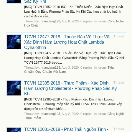
Sắc Ký Khí
[IMG] TCVN 12552-2018-ISO - Khí Thiên Nhiên - Xác Định Hợp Chất
Lưu Huỳnh Bằng Phương Pháp Sắc Ký Khí Các hợp chất lưu huỳnh
có thể đã có sẵn...
Thread by:
nhandang123
,
Aug 6, 2020
, 0 replies, in forum:
Công Nghệ
Hóa Chất
TCVN 12477-2018 - Thuốc Bảo Vệ Thực Vật -
Thread
Xác Định Hàm Lượng Hoạt Chất Lambda
Cyhalothrin
[IMG] TCVN 12477-2018 - Thuốc Bảo Vệ Thực Vật - Xác Định Hàm
Lượng Hoạt Chất Lambda Cyhalothrin Bằng Phương Pháp Sắc Ký Khí
TCVN 12477:2018 được...
Thread by:
nhandang123
,
Aug 3, 2020
, 0 replies, in forum:
Tiêu
Chuẩn, Quy Chuẩn Việt Nam
TCVN 12385-2018 - Thực Phẩm - Xác Định
Thread
Hàm Lượng Cholesterol - Phương Pháp Sắc Ký
Khí
[IMG] TCVN 12385-2018 - Thực Phẩm - Xác Định Hàm Lượng
Cholesterol - Phương Pháp Sắc Ký Khí TCVN 12385:2018 được xây
dựng trên cơ sở tham khảo...
Thread by:
nhandang123
,
Aug 2, 2020
, 0 replies, in forum:
Công Nghệ
Thực Phẩm
TCVN 12031-2018 - Phát Thải Nguồn Tĩnh -
Thread