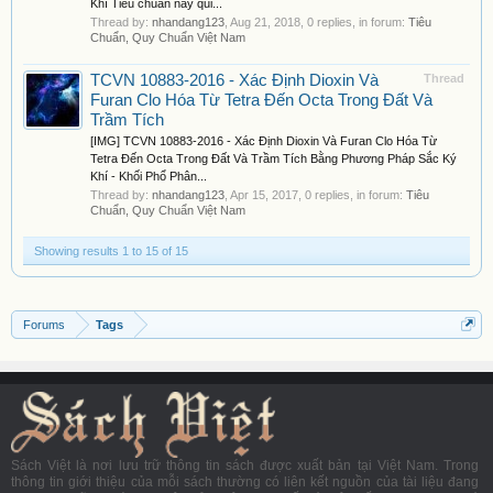
Khí Tiêu chuẩn này qui...
Thread by:
nhandang123
,
Aug 21, 2018
, 0 replies, in forum:
Tiêu
Chuẩn, Quy Chuẩn Việt Nam
TCVN 10883-2016 - Xác Định Dioxin Và
Thread
Furan Clo Hóa Từ Tetra Đến Octa Trong Đất Và
Trầm Tích
[IMG] TCVN 10883-2016 - Xác Định Dioxin Và Furan Clo Hóa Từ
Tetra Đến Octa Trong Đất Và Trầm Tích Bằng Phương Pháp Sắc Ký
Khí - Khối Phổ Phân...
Thread by:
nhandang123
,
Apr 15, 2017
, 0 replies, in forum:
Tiêu
Chuẩn, Quy Chuẩn Việt Nam
Showing results 1 to 15 of 15
Forums
Tags
Sách Việt là nơi lưu trữ thông tin sách được xuất bản tại Việt Nam. Trong
thông tin giới thiệu của mỗi sách thường có liên kết nguồn của tài liệu đang