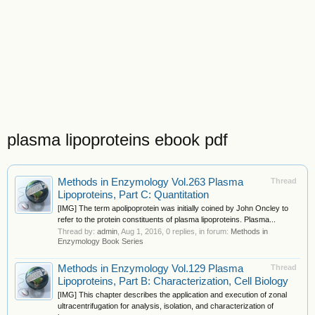
plasma lipoproteins ebook pdf
Methods in Enzymology Vol.263 Plasma
Thread
Lipoproteins, Part C: Quantitation
[IMG] The term apolipoprotein was initially coined by John Oncley to
refer to the protein constituents of plasma lipoproteins. Plasma...
Thread by:
admin
,
Aug 1, 2016
, 0 replies, in forum:
Methods in
Enzymology Book Series
Methods in Enzymology Vol.129 Plasma
Thread
Lipoproteins, Part B: Characterization, Cell Biology
[IMG] This chapter describes the application and execution of zonal
ultracentrifugation for analysis, isolation, and characterization of