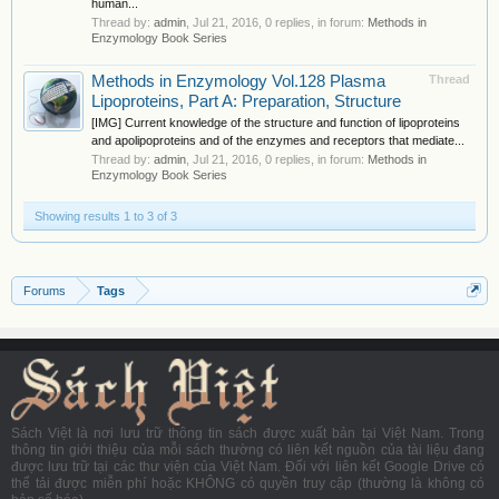
human...
Thread by:
admin
,
Jul 21, 2016
, 0 replies, in forum:
Methods in
Enzymology Book Series
Methods in Enzymology Vol.128 Plasma
Thread
Lipoproteins, Part A: Preparation, Structure
[IMG] Current knowledge of the structure and function of lipoproteins
and apolipoproteins and of the enzymes and receptors that mediate...
Thread by:
admin
,
Jul 21, 2016
, 0 replies, in forum:
Methods in
Enzymology Book Series
Showing results 1 to 3 of 3
Forums
Tags
Sách Việt là nơi lưu trữ thông tin sách được xuất bản tại Việt Nam. Trong
thông tin giới thiệu của mỗi sách thường có liên kết nguồn của tài liệu đang
được lưu trữ tại các thư viện của Việt Nam. Đối với liên kết Google Drive có
thể tải được miễn phí hoặc KHÔNG có quyền truy cập (thường là không có