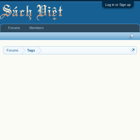
Log in or Sign up
Forums
Members
Forums
Tags