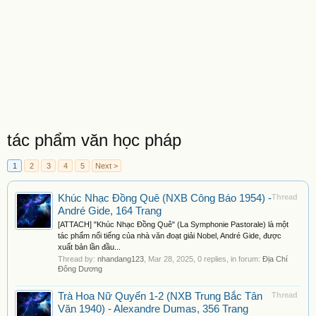
tác phẩm văn học pháp
1
2
3
4
5
Next >
Khúc Nhạc Đồng Quê (NXB Công Báo 1954) -
Thread
André Gide, 164 Trang
[ATTACH] "Khúc Nhạc Đồng Quê" (La Symphonie Pastorale) là một
tác phẩm nổi tiếng của nhà văn đoạt giải Nobel, André Gide, được
xuất bản lần đầu...
Thread by:
nhandang123
,
Mar 28, 2025
, 0 replies, in forum:
Địa Chí
Đông Dương
Trà Hoa Nữ Quyển 1-2 (NXB Trung Bắc Tân
Thread
Văn 1940) - Alexandre Dumas, 356 Trang