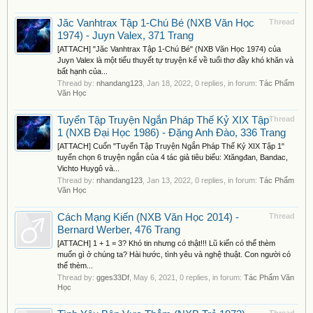
Jăc Vanhtrax Tập 1-Chú Bé (NXB Văn Học
Thread
1974) - Juyn Valex, 371 Trang
[ATTACH] "Jăc Vanhtrax Tập 1-Chú Bé" (NXB Văn Học 1974) của
Juyn Valex là một tiểu thuyết tự truyện kể về tuổi thơ đầy khó khăn và
bất hạnh của...
Thread by:
nhandang123
,
Jan 18, 2022
, 0 replies, in forum:
Tác Phẩm
Văn Học
Tuyển Tập Truyện Ngắn Pháp Thế Kỷ XIX Tập
Thread
1 (NXB Đại Học 1986) - Đặng Anh Đào, 336 Trang
[ATTACH] Cuốn "Tuyển Tập Truyện Ngắn Pháp Thế Kỷ XIX Tập 1"
tuyển chọn 6 truyện ngắn của 4 tác giả tiêu biểu: Xtăngđan, Bandac,
Vichto Huygô và...
Thread by:
nhandang123
,
Jan 13, 2022
, 0 replies, in forum:
Tác Phẩm
Văn Học
Cách Mạng Kiến (NXB Văn Học 2014) -
Thread
Bernard Werber, 476 Trang
[ATTACH] 1 + 1 = 3? Khó tin nhưng có thật!!! Lũ kiến có thể thèm
muốn gì ở chúng ta? Hài hước, tình yêu và nghệ thuật. Con người có
thể thèm...
Thread by:
gges33Df
,
May 6, 2021
, 0 replies, in forum:
Tác Phẩm Văn
Học