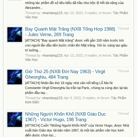
những tác phẩm đồ sộ tiêu biểu đã hầu như bộc lộ hết tài năng của
Alexandre...
Thread by:
nhandang123
,
Apr 13, 2022
, 0 replies, in forum:
Tác Phẩm
Văn Học
Bay Quanh Mặt Trăng (NXB Tổng Hợp 1988)
Thread
- Jules Verne, 269 Trang
[ATTACH] "Bay quanh Mặt trăng" được viết gần 100 năm trước khi
con người lần đầu tiên bước chân lên Mặt trăng. Với óc sáng tạo giàu
trí tưởng...
Thread by:
nhandang123
,
Apr 13, 2022
, 0 replies, in forum:
Tác Phẩm
Văn Học
Giờ Thứ 25 (NXB Đời Nay 1963) - Virgil
Thread
Gheorghiu, 484 Trang
[ATTACH] Nhân lần thứ 19 ngày nhà văn nổi tiếng Lỗ Ma Ni
Constantin Virgil Gheorghiu lìa trần tại Paris, chúng ta cùng đọc lại tác
phẩm đầu tay...
Thread by:
nhandang123
,
Apr 9, 2022
, 0 replies, in forum:
Tác Phẩm
Kinh Điển
Những Người Khốn Khổ (NXB Giáo Dục
Thread
1967) - Victor Hugo, 198 Trang
[ATTACH] Cuốn "Những Người Khốn Khổ" của Victor Hugo, được Nhà
xuất bản Giáo dục tái bản năm 1967, là một tác phẩm văn học kinh
điển được chọn lọc...