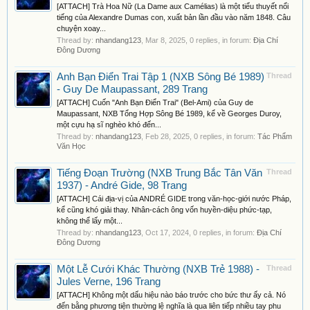
[ATTACH] Trà Hoa Nữ (La Dame aux Camélias) là một tiểu thuyết nổi
tiếng của Alexandre Dumas con, xuất bản lần đầu vào năm 1848. Câu
chuyện xoay...
Thread by:
nhandang123
,
Mar 8, 2025
, 0 replies, in forum:
Địa Chí
Đông Dương
Anh Bạn Điển Trai Tập 1 (NXB Sông Bé 1989)
Thread
- Guy De Maupassant, 289 Trang
[ATTACH] Cuốn "Anh Bạn Điển Trai" (Bel-Ami) của Guy de
Maupassant, NXB Tổng Hợp Sông Bé 1989, kể về Georges Duroy,
một cựu hạ sĩ nghèo khó đến...
Thread by:
nhandang123
,
Feb 28, 2025
, 0 replies, in forum:
Tác Phẩm
Văn Học
Tiếng Đoạn Trường (NXB Trung Bắc Tân Văn
Thread
1937) - André Gide, 98 Trang
[ATTACH] Cái địa-vị của ANDRÉ GIDE trong văn-học-giới nước Pháp,
kể cũng khó giải thay. Nhân-cách ông vốn huyền-diệu phức-tạp,
không thể lấy một...
Thread by:
nhandang123
,
Oct 17, 2024
, 0 replies, in forum:
Địa Chí
Đông Dương
Một Lễ Cưới Khác Thường (NXB Trẻ 1988) -
Thread
Jules Verne, 196 Trang
[ATTACH] Không một dấu hiệu nào báo trước cho bức thư ấy cả. Nó
đến bằng phương tiện thường lệ nghĩa là qua liên tiếp nhiều tay phu