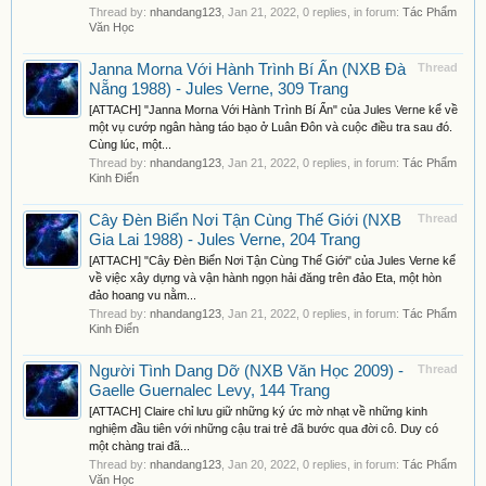
Thread by:
nhandang123
,
Jan 21, 2022
, 0 replies, in forum:
Tác Phẩm
Văn Học
Janna Morna Với Hành Trình Bí Ẩn (NXB Đà
Thread
Nẵng 1988) - Jules Verne, 309 Trang
[ATTACH] "Janna Morna Với Hành Trình Bí Ẩn" của Jules Verne kể về
một vụ cướp ngân hàng táo bạo ở Luân Đôn và cuộc điều tra sau đó.
Cùng lúc, một...
Thread by:
nhandang123
,
Jan 21, 2022
, 0 replies, in forum:
Tác Phẩm
Kinh Điển
Cây Đèn Biển Nơi Tận Cùng Thế Giới (NXB
Thread
Gia Lai 1988) - Jules Verne, 204 Trang
[ATTACH] "Cây Đèn Biển Nơi Tận Cùng Thế Giới" của Jules Verne kể
về việc xây dựng và vận hành ngọn hải đăng trên đảo Eta, một hòn
đảo hoang vu nằm...
Thread by:
nhandang123
,
Jan 21, 2022
, 0 replies, in forum:
Tác Phẩm
Kinh Điển
Người Tình Dang Dỡ (NXB Văn Học 2009) -
Thread
Gaelle Guernalec Levy, 144 Trang
[ATTACH] Claire chỉ lưu giữ những ký ức mờ nhạt về những kinh
nghiệm đầu tiên với những cậu trai trẻ đã bước qua đời cô. Duy có
một chàng trai đã...
Thread by:
nhandang123
,
Jan 20, 2022
, 0 replies, in forum:
Tác Phẩm
Văn Học