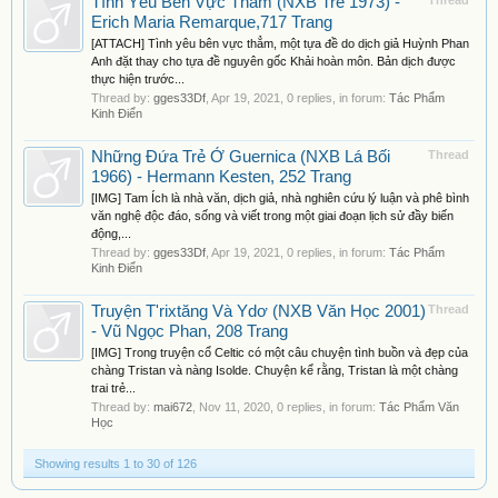
Tình Yêu Bên Vực Thẳm (NXB Trẻ 1973) -
Thread
Erich Maria Remarque,717 Trang
[ATTACH] Tình yêu bên vực thẳm, một tựa đề do dịch giả Huỳnh Phan
Anh đặt thay cho tựa đề nguyên gốc Khải hoàn môn. Bản dịch được
thực hiện trước...
Thread by:
gges33Df
,
Apr 19, 2021
, 0 replies, in forum:
Tác Phẩm
Kinh Điển
Những Đứa Trẻ Ở Guernica (NXB Lá Bối
Thread
1966) - Hermann Kesten, 252 Trang
[IMG] Tam Ích là nhà văn, dịch giả, nhà nghiên cứu lý luận và phê bình
văn nghệ độc đáo, sống và viết trong một giai đoạn lịch sử đầy biến
động,...
Thread by:
gges33Df
,
Apr 19, 2021
, 0 replies, in forum:
Tác Phẩm
Kinh Điển
Truyện T'rixtăng Và Ydơ (NXB Văn Học 2001)
Thread
- Vũ Ngọc Phan, 208 Trang
[IMG] Trong truyện cổ Celtic có một câu chuyện tình buồn và đẹp của
chàng Tristan và nàng Isolde. Chuyện kể rằng, Tristan là một chàng
trai trẻ...
Thread by:
mai672
,
Nov 11, 2020
, 0 replies, in forum:
Tác Phẩm Văn
Học
Showing results 1 to 30 of 126