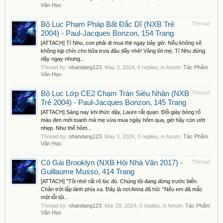
Văn Học
Bộ Lục Phạm Pháp Bất Đắc Dĩ (NXB Trẻ
Thread
2004) - Paul-Jacques Bonzon, 154 Trang
[ATTACH] Tí Nhu, con phải đi mua thịt ngay bây giờ. Nếu không sẽ
không kịp chín cho bữa trưa đâu đấy nhé! Vâng lời mẹ, Tí Nhu đứng
dậy ngay nhưng...
Thread by:
nhandang123
,
May 3, 2024
, 0 replies, in forum:
Tác Phẩm
Văn Học
Bộ Lục Lớp CE2 Chạm Trán Siêu Nhân (NXB
Thread
Trẻ 2004) - Paul-Jacques Bonzon, 145 Trang
[ATTACH] Sáng nay khi thức dậy, Laure rất quạn. Đối giày bóng rổ
màu đen mới toanh mà mẹ vừa mua ngày hôm qua, giờ hãy còn ướt
nhẹp. Như thế hôm...
Thread by:
nhandang123
,
May 3, 2024
, 0 replies, in forum:
Tác Phẩm
Văn Học
Cô Gái Brooklyn (NXB Hội Nhà Văn 2017) -
Thread
Guillaume Musso, 414 Trang
[ATTACH] "Tôi nhớ rất rõ lúc đó. Chúng tôi đang đứng trước biển.
Chân trời lấp lánh phía xa. Đây là nơi Anna đã hỏi: "Nếu em đã mắc
một tỗi tội...
Thread by:
nhandang123
,
Mar 20, 2024
, 0 replies, in forum:
Tác Phẩm
Văn Học