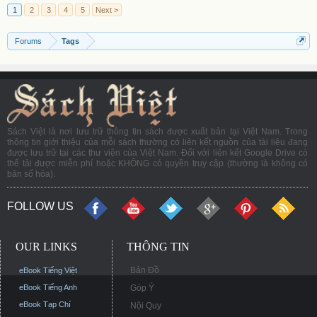
1
2
3
4
5
Next >
Forums
Tags
Sách Việt là nơi lưu trữ thông tin sách được xuất bản tại Việt Nam. Trong
thông tin giới thiệu của mỗi sách thường có liên kết nguồn của tài liệu đang
được lưu trữ tại các thư viện của Việt Nam. Đối với liên kết Google Drive có
thể tải được miễn phí hoặc KHÔNG có quyền truy cập (thường là không có
bản số hóa).
FOLLOW US
OUR LINKS
THÔNG TIN
Bản Đồ
eBook Tiếng Việt
eBook Tiếng Anh
Góp Ý
eBook Tạp Chí
Nội Quy