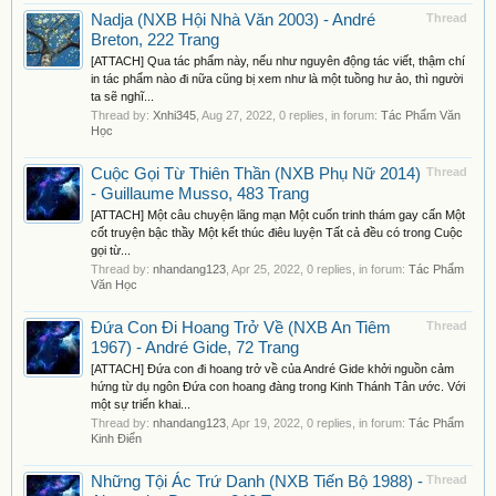
Nadja (NXB Hội Nhà Văn 2003) - André
Thread
Breton, 222 Trang
[ATTACH] Qua tác phẩm này, nếu như nguyên động tác viết, thậm chí
in tác phẩm nào đi nữa cũng bị xem như là một tuồng hư ảo, thì người
ta sẽ nghĩ...
Thread by:
Xnhi345
,
Aug 27, 2022
, 0 replies, in forum:
Tác Phẩm Văn
Học
Cuộc Gọi Từ Thiên Thần (NXB Phụ Nữ 2014)
Thread
- Guillaume Musso, 483 Trang
[ATTACH] Một câu chuyện lãng mạn Một cuốn trinh thám gay cấn Một
cốt truyện bậc thầy Một kết thúc điêu luyện Tất cả đều có trong Cuộc
gọi từ...
Thread by:
nhandang123
,
Apr 25, 2022
, 0 replies, in forum:
Tác Phẩm
Văn Học
Đứa Con Đi Hoang Trở Về (NXB An Tiêm
Thread
1967) - André Gide, 72 Trang
[ATTACH] Đứa con đi hoang trở về của André Gide khởi nguồn cảm
hứng từ dụ ngôn Đứa con hoang đàng trong Kinh Thánh Tân ước. Với
một sự triển khai...
Thread by:
nhandang123
,
Apr 19, 2022
, 0 replies, in forum:
Tác Phẩm
Kinh Điển
Những Tội Ác Trứ Danh (NXB Tiến Bộ 1988) -
Thread