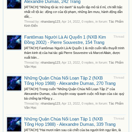
Alexandre Dumas, 242 Trang
[ATTACH] “Những tội ác trứ danh” là tuyển tập mô tả tỉ mỉ, chi tiết bậc
nhất về tội ác: động cơ của tội phạm, những âm mưu, hành động dẫn
dắt;...
Thread by:
nhandang123
,
Apr 14, 2022
, 0 replies, in forum:
Tác Phẩm
Kinh Điển
Fantômas Người Là Ai Quyển 1 (NXB Kim
Thread
Đồng 2002) - Pierre Souvestre, 154 Trang
[ATTACH] Fantômas Người Là Ai Quyển 1 là một cuốn tiểu thuyết trinh
thám kinh dị của hai tác giả Pierre Souvestre và Marcel Allain, được
xuất bản...
Thread by:
nhandang123
,
Apr 13, 2022
, 0 replies, in forum:
Tác Phẩm
Văn Học
Những Quận Chúa Nổi Loạn Tập 2 (NXB
Thread
Tổng Hợp 1988) - Alexandre Dumas, 270 Trang
[ATTACH] Trong cuốn "Những Quận Chúa Nổi Loạn Tập 2" của
Alexandre Dumas, câu chuyện xoay quanh cuộc nổi loạn của các quý
bà chống lại Hồng y...
Thread by:
nhandang123
,
Apr 13, 2022
, 0 replies, in forum:
Tác Phẩm
Văn Học
Những Quận Chúa Nổi Loạn Tập 1 (NXB
Thread
Tổng Hợp 1988) - Alexandre Dumas, 339 Trang
[ATTACH] "Hai mươi năm sau cái chết của ba người lính ngự lâm, là