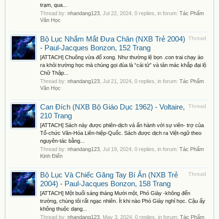
trạm, qua...
Thread by:
nhandang123
,
Jul 22, 2024
, 0 replies, in forum:
Tác Phẩm
Văn Học
Bộ Lục Nhắm Mắt Đưa Chân (NXB Trẻ 2004)
Thread
- Paul-Jacques Bonzon, 152 Trang
[ATTACH] Chuông vừa đổ xong. Như thường lệ bọn .con trai chạy ào
ra khỏi trường học mà chúng gọi đùa là “cái tử” và tản mác khắp đại lộ
Chữ Thập...
Thread by:
nhandang123
,
Jul 21, 2024
, 0 replies, in forum:
Tác Phẩm
Văn Học
Can Đích (NXB Bộ Giáo Dục 1962) - Voltaire,
Thread
210 Trang
[ATTACH] Sách này được phiên-dịch và ấn hành với sự viên- trợ của
Tổ-chức Văn-Hóa Liên-hiệp-Quốc. Sách được dịch ra Việt-ngữ theo
nguyên-tác bằng...
Thread by:
nhandang123
,
Jul 19, 2024
, 0 replies, in forum:
Tác Phẩm
Kinh Điển
Bộ Lục Và Chiếc Găng Tay Bí Ẩn (NXB Trẻ
Thread
2004) - Paul-Jacques Bonzon, 158 Trang
[ATTACH] Một buổi sáng tháng Mười một, Phó Giày -không đến
trường, chúng tôi rất ngạc nhiên. Ít khi nào Phó Giày nghỉ học. Cậu ấy
không thuộc dạng...
Thread by:
nhandang123
,
May 3, 2024
, 0 replies, in forum:
Tác Phẩm