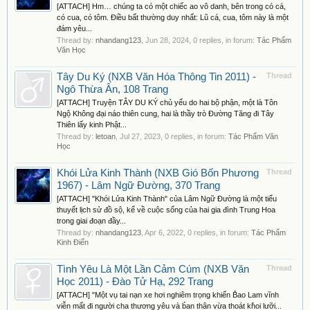
[ATTACH] Hm… chúng ta có một chiếc ao vô danh, bên trong có cá,
có cua, có tôm. Điều bất thường duy nhất: Lũ cá, cua, tôm này là một
đám yêu...
Thread by:
nhandang123
,
Jun 28, 2024
, 0 replies, in forum:
Tác Phẩm
Văn Học
Tây Du Ký (NXB Văn Hóa Thông Tin 2011) -
Thread
Ngô Thừa Ân, 108 Trang
[ATTACH] Truyện TÂY DU KÝ chủ yếu do hai bộ phận, một là Tôn
Ngộ Không đại náo thiên cung, hai là thầy trò Đường Tăng đi Tây
Thiên lấy kinh Phật...
Thread by:
letoan
,
Jul 27, 2023
, 0 replies, in forum:
Tác Phẩm Văn
Học
Khói Lửa Kinh Thành (NXB Gió Bốn Phương
Thread
1967) - Lâm Ngữ Đường, 370 Trang
[ATTACH] "Khói Lửa Kinh Thành" của Lâm Ngữ Đường là một tiểu
thuyết lịch sử đồ sộ, kể về cuộc sống của hai gia đình Trung Hoa
trong giai đoạn đầy...
Thread by:
nhandang123
,
Apr 6, 2022
, 0 replies, in forum:
Tác Phẩm
Kinh Điển
Tình Yêu Là Một Lần Cảm Cúm (NXB Văn
Thread
Học 2011) - Đào Tử Hạ, 292 Trang
[ATTACH] "Một vụ tai nạn xe hơi nghiêm trọng khiến B̉ao Lam vĩnh
viễn mất đi người cha thương yêu và b̉an thân vừa thoát kh̉oi lưỡi...