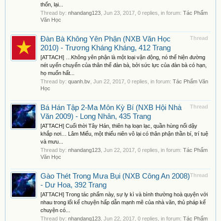
thốn, lại...
Thread by:
nhandang123
,
Jun 23, 2017
, 0 replies, in forum:
Tác Phẩm
Văn Học
Đàn Bà Không Yên Phận (NXB Văn Học
Thread
2010) - Trương Kháng Kháng, 412 Trang
[ATTACH] …Không yên phận là một loại vận động, nó thể hiện đường
nét uyển chuyển của thân thể đàn bà, bởi sức lực của đàn bà có hạn,
họ muốn hất...
Thread by:
quanh.bv
,
Jun 22, 2017
, 0 replies, in forum:
Tác Phẩm Văn
Học
Bá Hán Tập 2-Ma Môn Kỳ Bí (NXB Hội Nhà
Thread
Văn 2009) - Long Nhân, 435 Trang
[ATTACH] Cuối thời Tây Hán, thiên hạ loạn lạc, quần hùng nổi dậy
khắp nơi… Lâm Miểu, một thiếu niên vô lại có thân phận thần bí, trí tuệ
và mưu...
Thread by:
nhandang123
,
Jun 22, 2017
, 0 replies, in forum:
Tác Phẩm
Văn Học
Gào Thét Trong Mưa Bụi (NXB Công An 2008)
Thread
- Dư Hoa, 392 Trang
[ATTACH] Trong tác phẩm này, sự ly kì và bình thường hoà quyện với
nhau trong lối kể chuyện hấp dẫn mạnh mẽ của nhà văn, thủ pháp kể
chuyện có...
Thread by:
nhandang123
,
Jun 22, 2017
, 0 replies, in forum:
Tác Phẩm