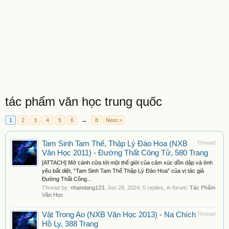
tác phẩm văn học trung quốc
1
2
3
4
5
6
→
8
Next >
Tam Sinh Tam Thế, Thập Lý Đào Hoa (NXB
Thread
Văn Học 2011) - Đường Thất Công Tử, 580 Trang
[ATTACH] Mở cánh cửa tới một thế giới của cảm xúc dồn dập và tình
yêu bất diệt, “Tam Sinh Tam Thế Thập Lý Đào Hoa” của vị tác giả
Đường Thất Công...
Thread by:
nhandang123
,
Jun 28, 2024
, 0 replies, in forum:
Tác Phẩm
Văn Học
Vật Trong Ao (NXB Văn Học 2013) - Na Chích
Thread
Hồ Ly, 388 Trang