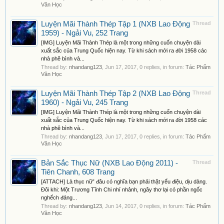
Văn Học
Luyện Mãi Thành Thép Tập 1 (NXB Lao Động
Thread
1959) - Ngải Vu, 252 Trang
[IMG] Luyện Mãi Thành Thép là một trong những cuốn chuyện dài
xuất sắc của Trung Quốc hiện nay. Từ khi sách mới ra đời 1958 các
nhà phê bình và...
Thread by:
nhandang123
,
Jun 17, 2017
, 0 replies, in forum:
Tác Phẩm
Văn Học
Luyện Mãi Thành Thép Tập 2 (NXB Lao Động
Thread
1960) - Ngải Vu, 245 Trang
[IMG] Luyện Mãi Thành Thép là một trong những cuốn chuyện dài
xuất sắc của Trung Quốc hiện nay. Từ khi sách mới ra đời 1958 các
nhà phê bình và...
Thread by:
nhandang123
,
Jun 17, 2017
, 0 replies, in forum:
Tác Phẩm
Văn Học
Bản Sắc Thục Nữ (NXB Lao Động 2011) -
Thread
Tiên Chanh, 608 Trang
[ATTACH] Là thục nữ” đâu có nghĩa bạn phải thật yểu điệu, dịu dàng.
Đôi khi: Một Trương Tĩnh Chi nhí nhảnh, ngây thơ lại có phần ngốc
nghếch đáng...
Thread by:
nhandang123
,
Jun 14, 2017
, 0 replies, in forum:
Tác Phẩm
Văn Học