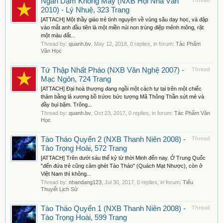
Ngàn Dặm Không Mây (NXB Hội Nhà Văn
Thread
2010) - Lý Nhuệ, 323 Trang
[ATTACH] Một thầy giáo trẻ tình nguyện về vùng sâu dạy học, và đập
vào mắt anh đầu tiên là một miền núi non trùng điệp mênh mông, rặt
một màu đất...
Thread by:
quanh.bv
,
May 12, 2018
, 0 replies, in forum:
Tác Phẩm
Văn Học
Tứ Thập Nhất Pháo (NXB Văn Nghệ 2007) -
Thread
Mạc Ngôn, 724 Trang
[ATTACH] Đại hoà thượng đang ngồi một cách tự tại trên một chiếc
thảm bằng lá xương bồ trứơc bức tượng Mã Thông Thần sứt mẻ và
đầy bụi bặm. Trông...
Thread by:
quanh.bv
,
Oct 23, 2017
, 0 replies, in forum:
Tác Phẩm Văn
Học
Tào Tháo Quyển 2 (NXB Thanh Niên 2008) -
Thread
Tào Trọng Hoài, 572 Trang
[ATTACH] Trên dưới sáu thế kỷ từ thời Minh đến nay. Ở Trung Quốc
"đến đứa trẻ cũng căm ghét Tào Tháo" (Quách Mạt Nhược), còn ở
Việt Nam thì không...
Thread by:
nhandang123
,
Jul 30, 2017
, 0 replies, in forum:
Tiểu
Thuyết Lịch Sử
Tào Tháo Quyển 1 (NXB Thanh Niên 2008) -
Thread
Tào Trọng Hoài, 599 Trang