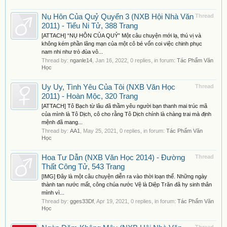
Nụ Hôn Của Quỷ Quyển 3 (NXB Hội Nhà Văn
Thread
2011) - Tiểu Ni Tử, 388 Trang
[ATTACH] “NỤ HÔN CỦA QUỶ” Một câu chuyện mới lạ, thú vị và
không kém phần lãng mạn của một cô bé vốn coi việc chinh phục
nam nhi như trò đùa vô...
Thread by:
nganle14
,
Jan 16, 2022
, 0 replies, in forum:
Tác Phẩm Văn
Học
Uy Uy, Tình Yêu Của Tôi (NXB Văn Học
Thread
2011) - Hoàn Mộc, 320 Trang
[ATTACH] Tô Bạch từ lâu đã thầm yêu người bạn thanh mai trúc mã
của mình là Tô Dịch, cô cho rằng Tô Dịch chính là chàng trai mà định
mệnh đã mang...
Thread by:
AA1
,
May 25, 2021
, 0 replies, in forum:
Tác Phẩm Văn
Học
Hoa Tư Dẫn (NXB Văn Học 2014) - Đường
Thread
Thất Công Tử, 543 Trang
[IMG] Đây là một câu chuyện diễn ra vào thời loạn thế. Những ngày
thành tan nước mất, công chúa nước Vệ là Diệp Trăn đã hy sinh thân
mình vì...
Thread by:
gges33Df
,
Apr 19, 2021
, 0 replies, in forum:
Tác Phẩm Văn
Học