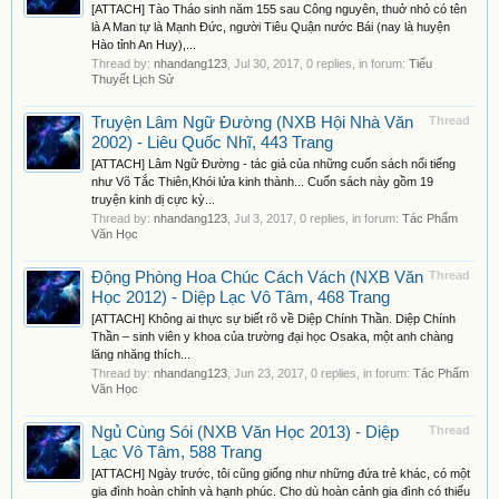
[ATTACH] Tào Tháo sinh năm 155 sau Công nguyên, thuở nhỏ có tên
là A Man tự là Mạnh Đức, người Tiêu Quận nước Bái (nay là huyện
Hào tỉnh An Huy),...
Thread by:
nhandang123
,
Jul 30, 2017
, 0 replies, in forum:
Tiểu
Thuyết Lịch Sử
Truyện Lâm Ngữ Đường (NXB Hội Nhà Văn
Thread
2002) - Liêu Quốc Nhĩ, 443 Trang
[ATTACH] Lâm Ngữ Đường - tác giả của những cuốn sách nổi tiếng
như Võ Tắc Thiên,Khói lửa kinh thành... Cuốn sách này gồm 19
truyện kinh dị cực kỳ...
Thread by:
nhandang123
,
Jul 3, 2017
, 0 replies, in forum:
Tác Phẩm
Văn Học
Động Phòng Hoa Chúc Cách Vách (NXB Văn
Thread
Học 2012) - Diệp Lạc Vô Tâm, 468 Trang
[ATTACH] Không ai thực sự biết rõ về Diệp Chính Thần. Diệp Chính
Thần – sinh viên y khoa của trường đại học Osaka, một anh chàng
lăng nhăng thích...
Thread by:
nhandang123
,
Jun 23, 2017
, 0 replies, in forum:
Tác Phẩm
Văn Học
Ngủ Cùng Sói (NXB Văn Học 2013) - Diệp
Thread
Lạc Vô Tâm, 588 Trang
[ATTACH] Ngày trước, tôi cũng giống như những đứa trẻ khác, có một
gia đình hoàn chỉnh và hạnh phúc. Cho dù hoàn cảnh gia đình có thiếu