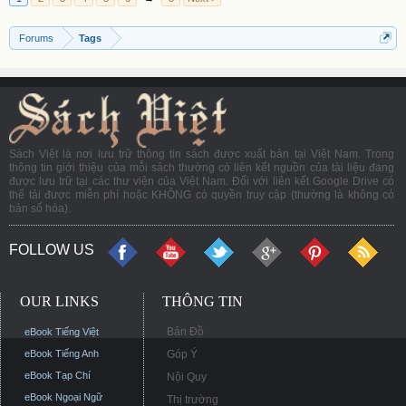
Forums
Tags
Sách Việt là nơi lưu trữ thông tin sách được xuất bản tại Việt Nam. Trong
thông tin giới thiệu của mỗi sách thường có liên kết nguồn của tài liệu đang
được lưu trữ tại các thư viện của Việt Nam. Đối với liên kết Google Drive có
thể tải được miễn phí hoặc KHÔNG có quyền truy cập (thường là không có
bản số hóa).
FOLLOW US
OUR LINKS
THÔNG TIN
Bản Đồ
eBook Tiếng Việt
eBook Tiếng Anh
Góp Ý
eBook Tạp Chí
Nội Quy
eBook Ngoại Ngữ
Thị trường