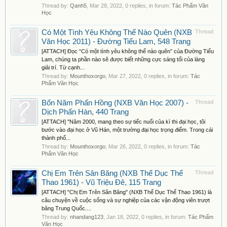
Thread by:
Qanh5
,
Mar 28, 2022
, 0 replies, in forum:
Tác Phẩm Văn
Học
Có Một Tình Yêu Không Thể Nào Quên (NXB
Thread
Văn Học 2011) - Đường Tiểu Lam, 548 Trang
[ATTACH] Đọc “Có một tình yêu không thể nào quên” của Đường Tiểu
Lam, chúng ta phần nào sẽ được biết những cực sáng tối của làng
giải trí. Từ cạnh...
Thread by:
Mounthoxorgo
,
Mar 27, 2022
, 0 replies, in forum:
Tác
Phẩm Văn Học
Bốn Năm Phấn Hồng (NXB Văn Học 2007) -
Thread
Dịch Phấn Hàn, 440 Trang
[ATTACH] "Năm 2000, mang theo sự tiếc nuối của kì thi đại học, tôi
bước vào đại học ở Vũ Hán, một trường đại học trọng điểm. Trong cái
thành phố...
Thread by:
Mounthoxorgo
,
Mar 26, 2022
, 0 replies, in forum:
Tác
Phẩm Văn Học
Chị Em Trên Sân Băng (NXB Thể Dục Thể
Thread
Thao 1961) - Vũ Triệu Đê, 115 Trang
[ATTACH] "Chị Em Trên Sân Băng" (NXB Thể Dục Thể Thao 1961) là
câu chuyện về cuộc sống và sự nghiệp của các vận động viên trượt
băng Trung Quốc....
Thread by:
nhandang123
,
Jan 18, 2022
, 0 replies, in forum:
Tác Phẩm
Văn Học