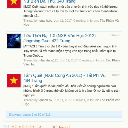
Nữ Biến Đại Thụ, 340 Trang
[IMG] Cuốn sách miêu tả một câu chuyện tình yêu đẹp và thê lương.
Trong bối cảnh xám xịt lại tồn tại một thứ tình cảm chân thành khiến
cho tất cả...
Thread by:
quanh.bv
,
Jun 11, 2017
, 0 replies, in forum:
Tác Phẩm Văn
Học
Tiểu Thời Đại 1.0 (NXB Văn Học 2012) -
Thread
Jingming Guo, 432 Trang
[ATTACH] Tiểu thời đại 1.0 - tiểu thuyết mở đầu sê-ri sách ngôn tình
Tiny times đã trở thành hiện tượng văn học trong nhiều năm qua tại
Trung Quốc...
Thread by:
nhandang123
,
Jun 11, 2017
, 0 replies, in forum:
Tác Phẩm
Văn Học
Tẩm Quất (NXB Công An 2011) - Tất Phi Vũ,
Thread
494 Trang
[IMG] “Tẩm quất” là tác phẩm đầu tiên viết về những người mù, với
những hỉ nộ ái ố trong thế giới không có ánh sáng. Ở nơi ấy cũng tràn
ngập yêu...
Thread by:
quanh.bv
,
Jun 11, 2017
, 0 replies, in forum:
Tác Phẩm Văn
Học
Showing results 1 to 30 of 213
1
2
3
4
5
6
→
8
Next >