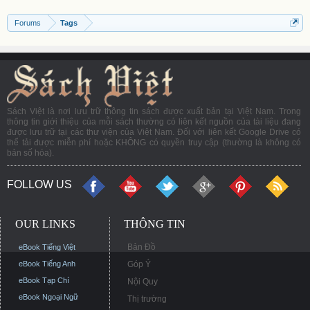
Forums
Tags
Sách Việt là nơi lưu trữ thông tin sách được xuất bản tại Việt Nam. Trong
thông tin giới thiệu của mỗi sách thường có liên kết nguồn của tài liệu đang
được lưu trữ tại các thư viện của Việt Nam. Đối với liên kết Google Drive có
thể tải được miễn phí hoặc KHÔNG có quyền truy cập (thường là không có
bản số hóa).
FOLLOW US
OUR LINKS
THÔNG TIN
Bản Đồ
eBook Tiếng Việt
eBook Tiếng Anh
Góp Ý
eBook Tạp Chí
Nội Quy
eBook Ngoại Ngữ
Thị trường