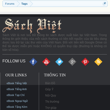
Forums
Tags
Sách Việt là nơi lưu trữ thông tin sách được xuất bản tại Việt Nam. Trong
thông tin giới thiệu của mỗi sách thường có liên kết nguồn của tài liệu đang
được lưu trữ tại các thư viện của Việt Nam. Đối với liên kết Google Drive có
thể tải được miễn phí hoặc KHÔNG có quyền truy cập (thường là không có
bản số hóa).
FOLLOW US
OUR LINKS
THÔNG TIN
Bản Đồ
eBook Tiếng Việt
eBook Tiếng Anh
Góp Ý
eBook Tạp Chí
Nội Quy
eBook Ngoại Ngữ
Thị trường
eBook Tặng Kèm
Trợ giúp