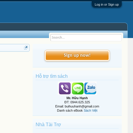
Log in or Sign up
Sign up now!
Hỗ trợ tìm sách
Mr. Hữu Hạnh
ĐT: 0944.625.325
Email: buihuuhanh@gmail.com
Danh sách eBook
Sách Việt
Nhà Tài Trợ