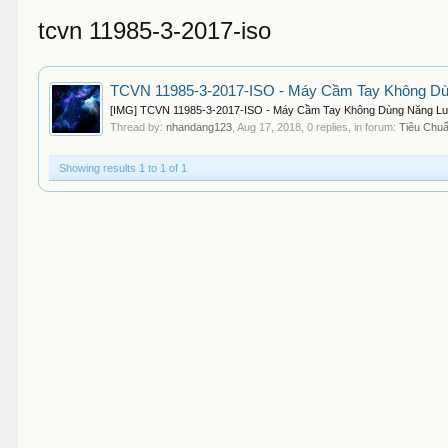
tcvn 11985-3-2017-iso
TCVN 11985-3-2017-ISO - Máy Cầm Tay Không Dùn
[IMG] TCVN 11985-3-2017-ISO - Máy Cầm Tay Không Dùng Năng Lượ
Thread by:
nhandang123
,
Aug 17, 2018
, 0 replies, in forum:
Tiêu Chu
Showing results 1 to 1 of 1