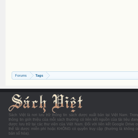
Forums
Tags
Sách Việt là nơi lưu trữ thông tin sách được xuất bản tại Việt Nam. Tron
thông tin giới thiệu của mỗi sách thường có liên kết nguồn của tài liệu đan
được lưu trữ tại các thư viện của Việt Nam. Đối với liên kết Google Drive c
thể tải được miễn phí hoặc KHÔNG có quyền truy cập (thường là không c
bản số hóa).