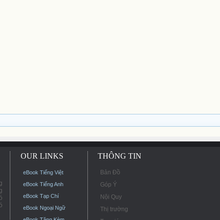
OUR LINKS
THÔNG TIN
Bản Đồ
eBook Tiếng Việt
g
eBook Tiếng Anh
Góp Ý
g
eBook Tạp Chí
Nội Quy
ó
ó
eBook Ngoại Ngữ
Thị trường
eBook Tặng Kèm