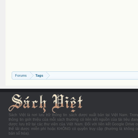
Forums
Tags
Sách Việt là nơi lưu trữ thông tin sách được xuất bản tại Việt Nam. Tron
thông tin giới thiệu của mỗi sách thường có liên kết nguồn của tài liệu đan
được lưu trữ tại các thư viện của Việt Nam. Đối với liên kết Google Drive c
thể tải được miễn phí hoặc KHÔNG có quyền truy cập (thường là không c
bản số hóa).