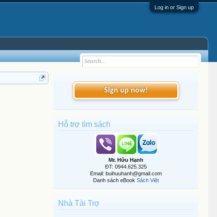
Log in or Sign up
Sign up now!
Hỗ trợ tìm sách
Mr. Hữu Hạnh
ĐT: 0944.625.325
Email: buihuuhanh@gmail.com
Danh sách eBook
Sách Việt
Nhà Tài Trợ