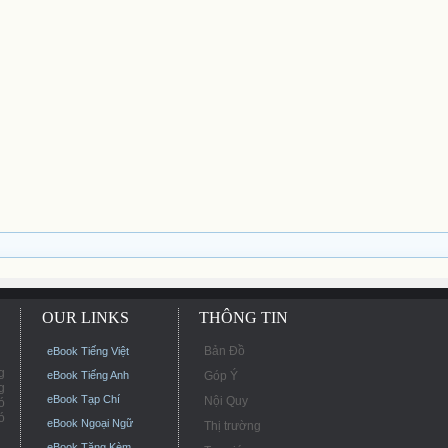
OUR LINKS
THÔNG TIN
Bản Đồ
eBook Tiếng Việt
g
eBook Tiếng Anh
Góp Ý
g
eBook Tạp Chí
Nội Quy
ó
ó
eBook Ngoại Ngữ
Thị trường
eBook Tặng Kèm