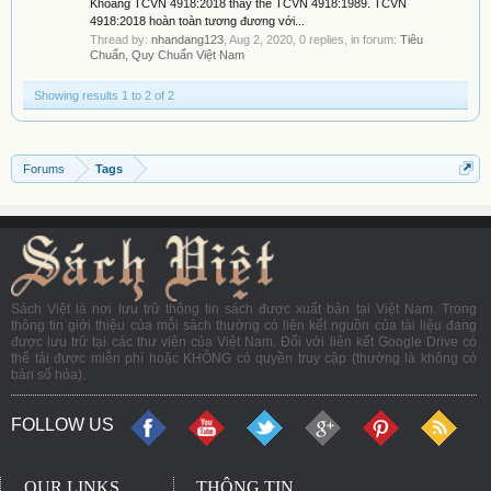
Khoáng TCVN 4918:2018 thay thế TCVN 4918:1989. TCVN
4918:2018 hoàn toàn tương đương với...
Thread by:
nhandang123
,
Aug 2, 2020
, 0 replies, in forum:
Tiêu
Chuẩn, Quy Chuẩn Việt Nam
Showing results 1 to 2 of 2
Forums
Tags
Sách Việt là nơi lưu trữ thông tin sách được xuất bản tại Việt Nam. Trong
thông tin giới thiệu của mỗi sách thường có liên kết nguồn của tài liệu đang
được lưu trữ tại các thư viện của Việt Nam. Đối với liên kết Google Drive có
thể tải được miễn phí hoặc KHÔNG có quyền truy cập (thường là không có
bản số hóa).
FOLLOW US
OUR LINKS
THÔNG TIN