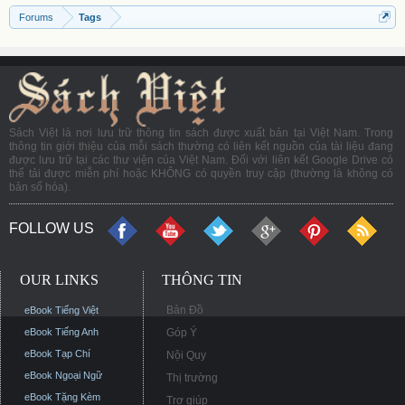
Forums
Tags
Sách Việt là nơi lưu trữ thông tin sách được xuất bản tại Việt Nam. Trong
thông tin giới thiệu của mỗi sách thường có liên kết nguồn của tài liệu đang
được lưu trữ tại các thư viện của Việt Nam. Đối với liên kết Google Drive có
thể tải được miễn phí hoặc KHÔNG có quyền truy cập (thường là không có
bản số hóa).
FOLLOW US
OUR LINKS
THÔNG TIN
Bản Đồ
eBook Tiếng Việt
eBook Tiếng Anh
Góp Ý
eBook Tạp Chí
Nội Quy
eBook Ngoại Ngữ
Thị trường
eBook Tặng Kèm
Trợ giúp