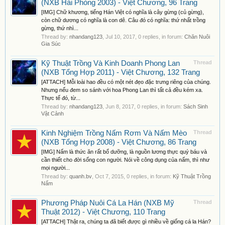
(NXB Hải Phòng 2003) - Việt Chương, 96 Trang
[IMG] Chữ khương, tiếng Hán Việt có nghĩa là cây gừng (củ gừng),
còn chữ dương có nghĩa là con dê. Câu đó có nghĩa: thứ nhất trồng
gừng, thứ nhì...
Thread by:
nhandang123
,
Jul 10, 2017
, 0 replies, in forum:
Chăn Nuôi
Gia Súc
Kỹ Thuật Trồng Và Kinh Doanh Phong Lan
Thread
(NXB Tổng Hợp 2011) - Việt Chương, 132 Trang
[ATTACH] Mỗi loài hao đều có một nét đẹo đặc trưng riêng của chúng.
Nhưng nếu đem so sánh với hoa Phong Lan thì tất cả đều kém xa.
Thực tế đó, từ...
Thread by:
nhandang123
,
Jun 8, 2017
, 0 replies, in forum:
Sách Sinh
Vật Cảnh
Kinh Nghiệm Trồng Nấm Rơm Và Nấm Mèo
Thread
(NXB Tổng Hợp 2008) - Việt Chương, 86 Trang
[IMG] Nấm là thức ăn rất bổ dưỡng, là nguồn lương thực quý báu và
cần thiết cho đời sống con người. Nói về công dụng của nấm, thì như
mọi người...
Thread by:
quanh.bv
,
Oct 7, 2015
, 0 replies, in forum:
Kỹ Thuật Trồng
Nấm
Phương Pháp Nuôi Cá La Hán (NXB Mỹ
Thread
Thuật 2012) - Việt Chương, 110 Trang
[ATTACH] Thật ra, chúng ta đã biết được gì nhiều về giống cá la Hán?