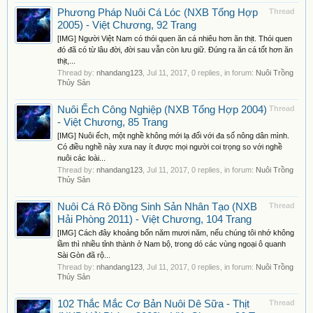
Phương Pháp Nuôi Cá Lóc (NXB Tổng Hợp
Thread
2005) - Việt Chương, 92 Trang
[IMG] Người Việt Nam có thói quen ăn cá nhiêu hơn ăn thịt. Thói quen
đó đã có từ lâu đời, đời sau vẫn còn lưu giữ. Đúng ra ăn cá tốt hơn ăn
thịt,...
Thread by:
nhandang123
,
Jul 11, 2017
, 0 replies, in forum:
Nuôi Trồng
Thủy Sản
Nuôi Ếch Công Nghiệp (NXB Tổng Hợp 2004)
Thread
- Việt Chương, 85 Trang
[IMG] Nuôi ếch, một nghề không mới lạ đối với đa số nông dân mình.
Có điều nghề này xưa nay ít được mọi người coi trọng so với nghề
nuôi các loài...
Thread by:
nhandang123
,
Jul 11, 2017
, 0 replies, in forum:
Nuôi Trồng
Thủy Sản
Nuôi Cá Rô Đồng Sinh Sản Nhân Tạo (NXB
Thread
Hải Phòng 2011) - Việt Chương, 104 Trang
[IMG] Cách đây khoảng bốn năm mươi năm, nếu chúng tôi nhớ không
lầm thì nhiều tỉnh thành ở Nam bộ, trong dó các vùng ngoại ô quanh
Sài Gòn đã rộ...
Thread by:
nhandang123
,
Jul 11, 2017
, 0 replies, in forum:
Nuôi Trồng
Thủy Sản
102 Thắc Mắc Cơ Bản Nuôi Dê Sữa - Thịt
Thread