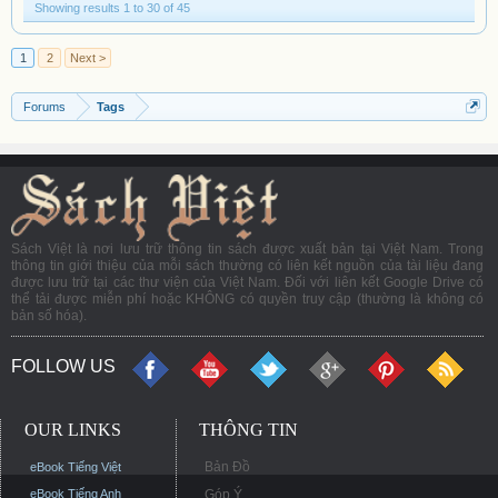
Showing results 1 to 30 of 45
1
2
Next >
Forums
Tags
Sách Việt là nơi lưu trữ thông tin sách được xuất bản tại Việt Nam. Trong
thông tin giới thiệu của mỗi sách thường có liên kết nguồn của tài liệu đang
được lưu trữ tại các thư viện của Việt Nam. Đối với liên kết Google Drive có
thể tải được miễn phí hoặc KHÔNG có quyền truy cập (thường là không có
bản số hóa).
FOLLOW US
OUR LINKS
THÔNG TIN
Bản Đồ
eBook Tiếng Việt
eBook Tiếng Anh
Góp Ý