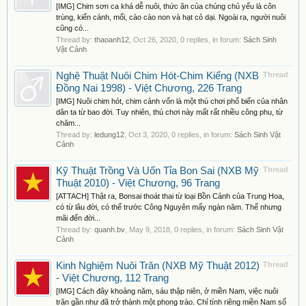
[IMG] Chim sơn ca khá dễ nuôi, thức ăn của chúng chủ yếu là côn
trùng, kiến cánh, mối, cào cào non và hạt cỏ dại. Ngoài ra, người nuôi
cũng có...
Thread by:
thaoanh12
,
Oct 26, 2020
, 0 replies, in forum:
Sách Sinh
Vật Cảnh
Nghệ Thuật Nuôi Chim Hót-Chim Kiểng (NXB
Thread
Đồng Nai 1998) - Việt Chương, 226 Trang
[IMG] Nuôi chim hót, chim cảnh vốn là một thú chơi phổ biến của nhân
dân ta từ bao đời. Tuy nhiên, thú chơi này mất rất nhiều công phu, từ
chăm...
Thread by:
ledung12
,
Oct 3, 2020
, 0 replies, in forum:
Sách Sinh Vật
Cảnh
Kỹ Thuật Trồng Và Uốn Tỉa Bon Sai (NXB Mỹ
Thread
Thuật 2010) - Việt Chương, 96 Trang
[ATTACH] Thật ra, Bonsai thoát thai từ loại Bồn Cảnh của Trung Hoa,
có từ lâu đời, có thể trước Công Nguyên mấy ngàn năm. Thế nhưng
mãi đến đời...
Thread by:
quanh.bv
,
May 9, 2018
, 0 replies, in forum:
Sách Sinh Vật
Cảnh
Kinh Nghiệm Nuôi Trăn (NXB Mỹ Thuật 2012)
Thread
- Việt Chương, 112 Trang
[IMG] Cách đây khoảng năm, sáu thập niên, ở miền Nam, việc nuôi
trăn gần như đã trở thành một phong trào. Chỉ tính riêng miền Nam số