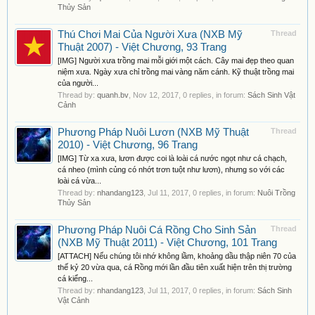
Thủy Sản
Thú Chơi Mai Của Người Xưa (NXB Mỹ
Thread
Thuật 2007) - Việt Chương, 93 Trang
[IMG] Người xưa trồng mai mỗi giới một cách. Cây mai đẹp theo quan
niệm xưa. Ngày xưa chỉ trồng mai vàng năm cánh. Kỹ thuật trồng mai
của người...
Thread by:
quanh.bv
,
Nov 12, 2017
, 0 replies, in forum:
Sách Sinh Vật
Cảnh
Phương Pháp Nuôi Lươn (NXB Mỹ Thuật
Thread
2010) - Việt Chương, 96 Trang
[IMG] Từ xa xưa, lươn được coi là loài cá nước ngọt như cá chạch,
cá nheo (mình củng có nhớt trơn tuột như lươn), nhưng so với các
loài cá vừa...
Thread by:
nhandang123
,
Jul 11, 2017
, 0 replies, in forum:
Nuôi Trồng
Thủy Sản
Phương Pháp Nuôi Cá Rồng Cho Sinh Sản
Thread
(NXB Mỹ Thuật 2011) - Việt Chương, 101 Trang
[ATTACH] Nếu chúng tôi nhớ không lầm, khoảng dầu thập niên 70 của
thế kỷ 20 vừa qua, cá Rồng mới lần đầu tiên xuất hiện trên thị trường
cá kiểng...
Thread by:
nhandang123
,
Jul 11, 2017
, 0 replies, in forum:
Sách Sinh
Vật Cảnh