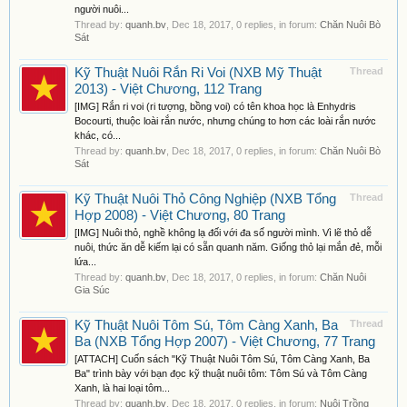
người nuôi...
Thread by:
quanh.bv
,
Dec 18, 2017
, 0 replies, in forum:
Chăn Nuôi Bò
Sát
Kỹ Thuật Nuôi Rắn Ri Voi (NXB Mỹ Thuật
Thread
2013) - Việt Chương, 112 Trang
[IMG] Rắn ri voi (ri tượng, bồng voi) có tên khoa học là Enhydris
Bocourti, thuộc loài rắn nước, nhưng chúng to hơn các loài rắn nước
khác, có...
Thread by:
quanh.bv
,
Dec 18, 2017
, 0 replies, in forum:
Chăn Nuôi Bò
Sát
Kỹ Thuật Nuôi Thỏ Công Nghiệp (NXB Tổng
Thread
Hợp 2008) - Việt Chương, 80 Trang
[IMG] Nuôi thỏ, nghề không lạ đối với đa số người mình. Vì lẽ thỏ dễ
nuôi, thức ăn dễ kiếm lại có sẵn quanh năm. Giống thỏ lại mắn đẻ, mỗi
lứa...
Thread by:
quanh.bv
,
Dec 18, 2017
, 0 replies, in forum:
Chăn Nuôi
Gia Súc
Kỹ Thuật Nuôi Tôm Sú, Tôm Càng Xanh, Ba
Thread
Ba (NXB Tổng Hợp 2007) - Việt Chương, 77 Trang
[ATTACH] Cuốn sách "Kỹ Thuật Nuôi Tôm Sú, Tôm Càng Xanh, Ba
Ba" trình bày với bạn đọc kỹ thuật nuôi tôm: Tôm Sú và Tôm Càng
Xanh, là hai loại tôm...
Thread by:
quanh.bv
,
Dec 18, 2017
, 0 replies, in forum:
Nuôi Trồng