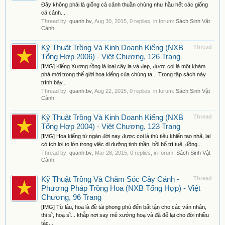
Đây không phải là giống cá cảnh thuần chủng như hầu hết các giống
cá cảnh...
Thread by:
quanh.bv
,
Aug 30, 2015
, 0 replies, in forum:
Sách Sinh Vật
Cảnh
Kỹ Thuật Trồng Và Kinh Doanh Kiểng (NXB
Thread
Tổng Hợp 2006) - Việt Chương, 126 Trang
[IMG] Kiểng Xương rồng là loại cây lạ và đẹp, được coi là một khám
phá mới trong thế giới hoa kiểng của chúng ta... Trong tập sách này
trình bày...
Thread by:
quanh.bv
,
Aug 22, 2015
, 0 replies, in forum:
Sách Sinh Vật
Cảnh
Kỹ Thuật Trồng Và Kinh Doanh Kiểng (NXB
Thread
Tổng Hợp 2004) - Việt Chương, 123 Trang
[IMG] Hoa kiểng từ ngàn đời nay được coi là thú tiêu khiển tao nhã, lại
có ích lợi to lớn trong việc di dưỡng tinh thần, bồi bổ trí tuệ, đồng...
Thread by:
quanh.bv
,
Mar 28, 2015
, 0 replies, in forum:
Sách Sinh Vật
Cảnh
Kỹ Thuật Trồng Và Chăm Sóc Cây Cảnh -
Thread
Phương Pháp Trồng Hoa (NXB Tổng Hợp) - Việt
Chương, 96 Trang
[IMG] Từ lâu, hoa là đề tài phong phú đến bất tận cho các văn nhân,
thi sĩ, hoạ sĩ... khắp nơi say mê xướng hoạ và đã để lại cho đời nhiều
tác...