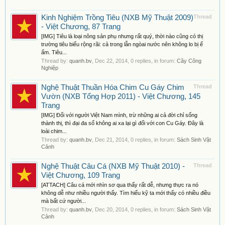
Kinh Nghiệm Trồng Tiêu (NXB Mỹ Thuật 2009)
Thread
- Việt Chương, 87 Trang
[IMG] Tiêu là loại nông sản phụ nhưng rất quý, thời nào cũng có thị
trường tiêu biểu rộng rãi: cả trong lẫn ngòai nước nên không lo bị ế
ẩm. Tiêu...
Thread by:
quanh.bv
,
Dec 22, 2014
, 0 replies, in forum:
Cây Công
Nghiệp
Nghệ Thuật Thuần Hóa Chim Cu Gáy Chim
Thread
Vườn (NXB Tổng Hợp 2011) - Việt Chương, 145
Trang
[IMG] Đối với người Việt Nam mình, trừ những ai cả đời chỉ sống
thành thị, thì đại đa số không ai xa lại gì đối với con Cu Gáy. Đây là
loài chim...
Thread by:
quanh.bv
,
Dec 21, 2014
, 0 replies, in forum:
Sách Sinh Vật
Cảnh
Nghệ Thuật Câu Cá (NXB Mỹ Thuật 2010) -
Thread
Việt Chương, 109 Trang
[ATTACH] Câu cá mới nhìn sơ qua thấy rất dễ, nhưng thực ra nó
không dễ như nhiều người thấy. Tìm hiểu kỹ ta mới thấy có nhiều điều
mà bất cứ người...
Thread by:
quanh.bv
,
Dec 20, 2014
, 0 replies, in forum:
Sách Sinh Vật
Cảnh