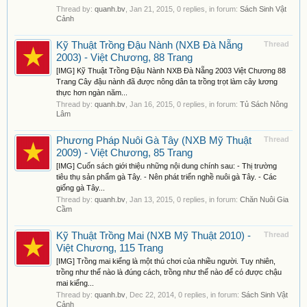
Thread by:
quanh.bv
,
Jan 21, 2015
, 0 replies, in forum:
Sách Sinh Vật
Cảnh
Kỹ Thuật Trồng Đậu Nành (NXB Đà Nẵng
Thread
2003) - Việt Chương, 88 Trang
[IMG] Kỹ Thuật Trồng Đậu Nành NXB Đà Nẵng 2003 Việt Chương 88
Trang Cây đậu nành đã được nông dân ta trồng trọt làm cây lương
thực hơn ngàn năm...
Thread by:
quanh.bv
,
Jan 16, 2015
, 0 replies, in forum:
Tủ Sách Nông
Lâm
Phương Pháp Nuôi Gà Tây (NXB Mỹ Thuật
Thread
2009) - Việt Chương, 85 Trang
[IMG] Cuốn sách giới thiệu những nội dung chính sau: - Thị trường
tiêu thụ sản phẩm gà Tây. - Nên phát triển nghề nuôi gà Tây. - Các
giống gà Tây...
Thread by:
quanh.bv
,
Jan 13, 2015
, 0 replies, in forum:
Chăn Nuôi Gia
Cầm
Kỹ Thuật Trồng Mai (NXB Mỹ Thuật 2010) -
Thread
Việt Chương, 115 Trang
[IMG] Trồng mai kiểng là một thú chơi của nhiều người. Tuy nhiên,
trồng như thế nào là đúng cách, trồng như thế nào để có được chậu
mai kiểng...
Thread by:
quanh.bv
,
Dec 22, 2014
, 0 replies, in forum:
Sách Sinh Vật
Cảnh