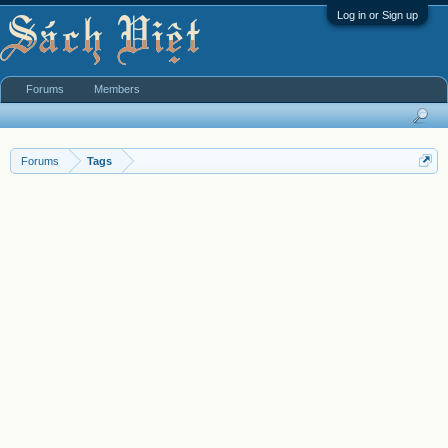
Log in or Sign up
Forums
Members
Forums
Tags