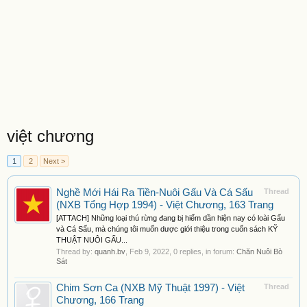
việt chương
1
2
Next >
Nghề Mới Hái Ra Tiền-Nuôi Gấu Và Cá Sấu
Thread
(NXB Tổng Hợp 1994) - Việt Chương, 163 Trang
[ATTACH] Những loại thú rừng đang bị hiếm dần hiện nay có loài Gấu
và Cá Sấu, mà chúng tôi muốn dược giới thiệu trong cuốn sách KỸ
THUẬT NUÔI GẤU...
Thread by:
quanh.bv
,
Feb 9, 2022
, 0 replies, in forum:
Chăn Nuôi Bò
Sát
Chim Sơn Ca (NXB Mỹ Thuật 1997) - Việt
Thread
Chương, 166 Trang