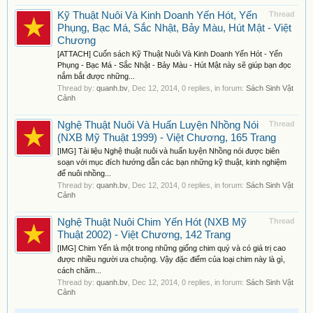
Kỹ Thuật Nuôi Và Kinh Doanh Yến Hót, Yến
Thread
Phụng, Bạc Má, Sắc Nhật, Bảy Màu, Hút Mật - Việt
Chương
[ATTACH] Cuốn sách Kỹ Thuật Nuôi Và Kinh Doanh Yến Hót - Yến
Phụng - Bạc Má - Sắc Nhật - Bảy Màu - Hút Mật này sẽ giúp bạn đọc
nắm bắt được những...
Thread by:
quanh.bv
,
Dec 12, 2014
, 0 replies, in forum:
Sách Sinh Vật
Cảnh
Nghệ Thuật Nuôi Và Huấn Luyện Nhồng Nói
Thread
(NXB Mỹ Thuật 1999) - Việt Chương, 165 Trang
[IMG] Tài liệu Nghệ thuật nuôi và huấn luyện Nhồng nói được biên
soạn với mục đích hướng dẫn các bạn những kỹ thuật, kinh nghiệm
để nuôi nhồng...
Thread by:
quanh.bv
,
Dec 12, 2014
, 0 replies, in forum:
Sách Sinh Vật
Cảnh
Nghệ Thuật Nuôi Chim Yến Hót (NXB Mỹ
Thread
Thuật 2002) - Việt Chương, 142 Trang
[IMG] Chim Yến là một trong những giống chim quý và có giá trị cao
được nhiều người ưa chuộng. Vậy đặc điểm của loại chim này là gì,
cách chăm...
Thread by:
quanh.bv
,
Dec 12, 2014
, 0 replies, in forum:
Sách Sinh Vật
Cảnh