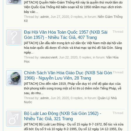
[ATTACH] Quyền Niên-Giám Thống-Kê này là quyền thứ mười lăm do
Viện Quốc-Gia Thống-Kê biên-soạn kề từ 1950 nhằm mục-đích trình-
bày các...
Thread by:
admin
,
Jun 27, 2020
, 0 replies, in forum:
Niên Giám Thống
Kê
Đại Hội Văn Hóa Toàn Quốc 1957 (NXB Sài
Thread
Gòn 1957) - Nhiều Tác Giả, 407 Trang
[ATTACH] Lần đầu tiên trong lịch sử dân tộc Việt Nam một đại hội văn
hóa toàn quốc đã được tổ chức và khai mạc tại thủ đô Sài Gòn. Sáng
ngày...
Thread by:
sieutocviet4
,
Jun 22, 2020
, 0 replies, in forum:
Văn Hóa
Học
Chính Sách Văn Hóa Giáo Dục (NXB Sài Gòn
Thread
1966) - Nguyễn Lưu Viên, 28 Trang
[ATTACH] Cho đến năm 1919, Pháp vẫn duy trì chế độ giáo dục của
thời phong kiến song trong một số kì thi có thêm môn Tiếng Pháp, về
sau, do nhu...
Thread by:
admin
,
Jun 20, 2020
, 0 replies, in forum:
Quản Lý Nhà
Nước
Bộ Luật Lao Động (NXB Sài Gòn 1962) -
Thread
Nhiều Tác Giả, 321 Trang
[ATTACH] Bộ Luật Lao Động - Dụ số 15 ngày 8-7-1972, Bổ túc và sửa
đổi bới: Dụ số 9 và 10 ngày 8-2-1995, Dụ số 12 ngày 14-12-1955, Dụ