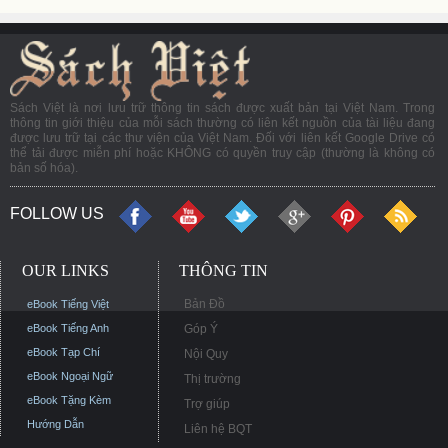
Sách Việt là nơi lưu trữ thông tin sách được xuất bản tại Việt Nam. Trong
thông tin giới thiệu của mỗi sách thường có liên kết nguồn của tài liệu đang
được lưu trữ tại các thư viện của Việt Nam. Đối với liên kết Google Drive có
thể tải được miễn phí hoặc KHÔNG có quyền truy cập (thường là không có
bản số hóa).
FOLLOW US
OUR LINKS
THÔNG TIN
Bản Đồ
eBook Tiếng Việt
eBook Tiếng Anh
Góp Ý
eBook Tạp Chí
Nội Quy
eBook Ngoại Ngữ
Thị trường
eBook Tặng Kèm
Trợ giúp
Hướng Dẫn
Liên hệ BQT