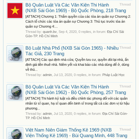
Bộ Quân Luật Và Các Văn Kiện Thi Hành
Thread
(NXB Sài Gòn 1969) - Bộ Quốc Phòng, 218 Trang
[ATTACH] Chương 1: Thẩm quyền của các tòa án quân sự Chương 2:
Cách tổ chức các tòa án quân sự Chương 3: Thủ tục trước tòa án
quân sự Chương 4:...
Thread by:
quanh.bv
,
Sep 4, 2020
, 0 replies, in forum:
Địa Chí Sài
Gòn-TP. Hồ Chí Minh
Bộ Luật Nhà Phố (NXB Sài Gòn 1965) - Nhiều
Thread
Tác Giả, 230 Trang
[ATTACH] Các qui định nhà cửa; Quyền lưu cư, quyền đòi lại nhà, ấn
định giá tiền thuê nhà. Niêm yết và khai báo các nhà dùng để ở, dùng
về thủ...
Thread by:
admin
,
Jul 13, 2020
, 0 replies, in forum:
Pháp Luật Học
Bộ Quân Luật Và Các Văn Kiện Thi Hành
Thread
(NXB Sài Gòn 1962) - Bộ Quốc Phòng, 257 Trang
[ATTACH] Thi hành kỷ luật và điều chỉnh tác phong đối với các quân
nhân từ sĩ quan, hạ sĩ quan đến binh sĩ trong tất cả các đơn vị từ hậu
phương...
Thread by:
admin
,
Jul 13, 2020
, 0 replies, in forum:
Địa Chí Sài Gòn-
TP. Hồ Chí Minh
Việt Nam Niên Giám Thống Kê 1969 (NXB
Thread
Viện Thống Kê 1969) - Bùi Quang Minh, 448 Trang