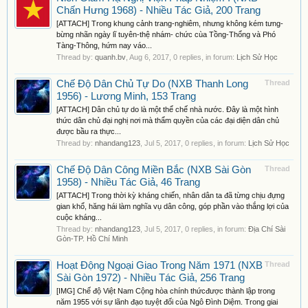
Chấn Hưng 1968) - Nhiều Tác Giả, 200 Trang
[ATTACH] Trong khung cảnh trang-nghiêm, nhưng không kém tưng-
bừng nhãn ngày lĩ tuyên-thệ nhám- chức cùa Tồng-Thổng và Phó
Tàng-Thông, hứm nay váo...
Thread by:
quanh.bv
,
Aug 6, 2017
, 0 replies, in forum:
Lịch Sử Học
Chế Độ Dân Chủ Tự Do (NXB Thanh Long
Thread
1956) - Lương Minh, 153 Trang
[ATTACH] Dân chủ tự do là một thể chế nhà nước. Đây là một hình
thức dân chủ đại nghị nơi mà thẩm quyền của các đại diện dân chủ
được bầu ra thực...
Thread by:
nhandang123
,
Jul 5, 2017
, 0 replies, in forum:
Lịch Sử Học
Chế Độ Dân Công Miền Bắc (NXB Sài Gòn
Thread
1958) - Nhiều Tác Giả, 46 Trang
[ATTACH] Trong thời kỳ kháng chiến, nhân dân ta đã từng chịu đựng
gian khổ, hăng hái làm nghĩa vụ dân công, góp phần vào thắng lợi của
cuộc kháng...
Thread by:
nhandang123
,
Jul 5, 2017
, 0 replies, in forum:
Địa Chí Sài
Gòn-TP. Hồ Chí Minh
Hoạt Động Ngoại Giao Trong Năm 1971 (NXB
Thread
Sài Gòn 1972) - Nhiều Tác Giả, 256 Trang
[IMG] Chế độ Việt Nam Cộng hòa chính thứcđược thành lập trong
năm 1955 với sự lãnh đạo tuyệt đối của Ngô Đình Diệm. Trong giai