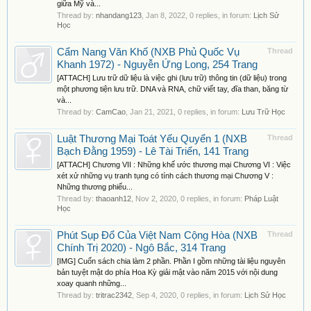
giữa Mỹ và...
Thread by:
nhandang123
,
Jan 8, 2022
, 0 replies, in forum:
Lịch Sử
Học
Cẩm Nang Văn Khố (NXB Phủ Quốc Vụ
Thread
Khanh 1972) - Nguyễn Ứng Long, 254 Trang
[ATTACH] Lưu trữ dữ liệu là việc ghi (lưu trữ) thông tin (dữ liệu) trong
một phương tiện lưu trữ. DNA và RNA, chữ viết tay, đĩa than, băng từ
và...
Thread by:
CamCao
,
Jan 21, 2021
, 0 replies, in forum:
Lưu Trữ Học
Luật Thương Mại Toát Yếu Quyển 1 (NXB
Thread
Bạch Đằng 1959) - Lê Tài Triển, 141 Trang
[ATTACH] Chương VII : Những khế ước thương mại Chương VI : Việc
xét xử những vụ tranh tụng có tính cách thương mại Chương V :
Những thương phiếu...
Thread by:
thaoanh12
,
Nov 2, 2020
, 0 replies, in forum:
Pháp Luật
Học
Phút Sụp Đổ Của Việt Nam Cộng Hòa (NXB
Thread
Chính Trị 2020) - Ngô Bắc, 314 Trang
[IMG] Cuốn sách chia làm 2 phần. Phần I gồm những tài liệu nguyên
bản tuyệt mật do phía Hoa Kỳ giải mật vào năm 2015 với nội dung
xoay quanh những...
Thread by:
tritrac2342
,
Sep 4, 2020
, 0 replies, in forum:
Lịch Sử Học