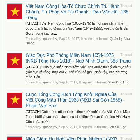
Việt Nam Cộng Hòa-Tổ Chức Chính Trị, Hành
Thread
Chánh, Tư Pháp Và Tài Chánh - Đào Văn Hội, 165
Trang
[ATTACH] Việt Nam Cộng hòa (1955–1975) là một cựu chính thể
được thành lập từ Quốc gia Việt Nam (1949–1955), với thủ đô là Sài
Gòn. Trong các tài...
Thread by:
quanh.bv
,
Sep 13, 2017
, 0 replies, in forum:
Quản Lý Nhà
Nước
Giáo Dục Phổ Thông Miền Nam 1954-1975
Thread
(NXB Tổng Hợp 2018) - Ngô Minh Oanh, 388 Trang
[ATTACH] Giáo dục miền Nam sớm xác định được triết lý và mục tiêu
giáo dục rõ ràng, hợp với xu thế của thế giới. Nhờ vậy, các chương
trình Tiểu...
Thread by:
quanh.bv
,
Sep 6, 2017
, 0 replies, in forum:
Giáo Dục Học
Cuộc Tổng Công Kích Tổng Khởi Nghĩa Của
Thread
Việt Cộng Mậu Thân 1968 (NXB Sài Gòn 1968) -
Phạm Văn Sơn
[ATTACH] Cuộc tổng công kích - tổng khởi nghĩa của Việt-Cộng Mậu
Thân 1968 là tác phẩm được sử gia kiêm sĩ quan Quân lực Việt Nam
Cộng hòa trước...
Thread by:
quanh.bv
,
Sep 5, 2017
, 0 replies, in forum:
Lịch Sử Học
Niên Giám Hạ Nghị Viện Pháp Nhiệm I (NXB
Thread