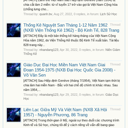
[ATTACH] Lãnh thổ Việt Nam sau Hiệp định Genève (năm 1954) bị
chia cắt làm 2 miền: từ vĩ tuyến 17 trở vào gọi là Việt Nam Cộng hòa
(chống lưng cho...
Thread by:
quanh.bv
,
Aug 27, 2022
, 0 replies, in forum:
Lịch Sử Học
Thống Kê Nguyệt San Tháng 1-12 Năm 1962
Thread
(NXB Viện Thống Kê 1962) - Bộ Kinh Tế, 828 Trang
[ATTACH] Đây là một bản thống kê hàng tháng của Việt Nam Cộng
Hòa năm 1962, do Viện Thống Kê thuộc Bộ Kinh Tế xuất bản. Tài liệu
828 trang này...
Thread by:
nhandang123
,
Apr 30, 2022
, 0 replies, in forum:
Niên Giám
Thống Kê
Giáo Dục Đại Học Miền Nam Việt Nam Giai
Thread
Đoạn 1954-1975 (NXB Đại Học Quốc Gia 2008) -
Võ Văn Sen
[ATTACH] Sau Hiệp định Genève (tháng 7/1954), Việt Nam tạm thời bị
chia làm hai miền Nam - Bắc với hai chế độ chính trị khác nhau. Sau
năm 1954,...
Thread by:
nhandang123
,
Apr 29, 2022
, 0 replies, in forum:
Giáo Dục
Học
Liên Lạc Giữa Mỹ Và Việt Nam (NXB Xã Hội
Thread
1957) - Nguyễn Phương, 86 Trang
[ATTACH] Trong thời-gian ở Mỹ, ngoài sự theo đuổi các chương trình
Kinh-tế và Sử học, chúng tôi để ý cách riêng về vấn-đề bang-giao