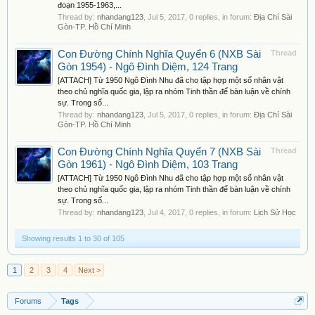
đoạn 1955-1963,...
Thread by:
nhandang123
,
Jul 5, 2017
, 0 replies, in forum:
Địa Chí Sài
Gòn-TP. Hồ Chí Minh
Con Đường Chính Nghĩa Quyển 6 (NXB Sài
Thread
Gòn 1954) - Ngô Đình Diệm, 124 Trang
[ATTACH] Từ 1950 Ngô Đình Nhu đã cho tập hợp một số nhân vật
theo chủ nghĩa quốc gia, lập ra nhóm Tinh thần để bàn luận về chính
sự. Trong số...
Thread by:
nhandang123
,
Jul 5, 2017
, 0 replies, in forum:
Địa Chí Sài
Gòn-TP. Hồ Chí Minh
Con Đường Chính Nghĩa Quyển 7 (NXB Sài
Thread
Gòn 1961) - Ngô Đình Diệm, 103 Trang
[ATTACH] Từ 1950 Ngô Đình Nhu đã cho tập hợp một số nhân vật
theo chủ nghĩa quốc gia, lập ra nhóm Tinh thần để bàn luận về chính
sự. Trong số...
Thread by:
nhandang123
,
Jul 4, 2017
, 0 replies, in forum:
Lịch Sử Học
Showing results 1 to 30 of 105
1
2
3
4
Next >
Forums
Tags