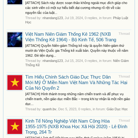
[ATTACH] Sách này được soạn thảo không ngoài mục đích giúp cho
các sinh viên có một sự hiểu biết đại cương nhưng rõ rệt về các
nguyên tắc của luật...
Thread by:
nhandang123
,
Jul 19, 2024
, 0 replies, in forum:
Pháp Luật
Học
Việt Nam Niên Giám Thống Kê 1962 (NXB
Thread
Viện Thống Kê 1964) - Bộ Kinh Tế, 506 Trang
[ATTACH] Quyền Niên-giám Thống kê này là quyền Niên-giám thứ
mười do Viện Quốc gia Thống kê xuất bản. Quyền này thuộc về năm
1962. Đè tiện dụng...
Thread by:
nhandang123
,
Jul 15, 2024
, 0 replies, in forum:
Niên Giám
Thống Kê
Tìm Hiểu Chính Sách Giáo Dục Thực Dân
Thread
Mới Mỹ Ở Miền Nam Việt Nam Và Những Tác Hại
Của Nó Quyển 2
[ATTACH] Hình thành trong những năm chiến tranh và để phục vụ
chiến tranh, nền giáo dục miền Bắc – trong khi tự nhận là một nền giáo
dục...
Thread by:
quanh.bv
,
Dec 5, 2023
, 0 replies, in forum:
Giáo Dục Học
Kinh Tế Nông Nghiệp Việt Nam Cộng Hòa
Thread
1955-1975 (NXB Khoa Học Xã Hội 2020) - Lê Đình
Trọng, 264 Tr