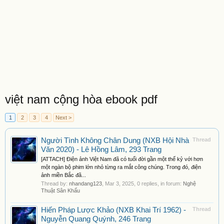
việt nam cộng hòa ebook pdf
1
2
3
4
Next >
Người Tình Không Chân Dung (NXB Hội Nhà
Thread
Văn 2020) - Lê Hồng Lâm, 293 Trang
[ATTACH] Điện ảnh Việt Nam đã có tuổi đời gần một thế kỷ với hơn
một ngàn bộ phim lớn nhỏ từng ra mắt công chúng. Trong đó, điện
ảnh miền Bắc đã...
Thread by:
nhandang123
,
Mar 3, 2025
, 0 replies, in forum:
Nghệ
Thuật Sân Khấu
Hiến Pháp Lược Khảo (NXB Khai Trí 1962) -
Thread
Nguyễn Quang Quýnh, 246 Trang