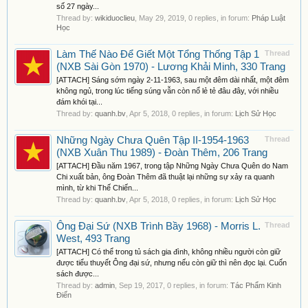
số 27 ngày...
Thread by:
wikiduoclieu
,
May 29, 2019
, 0 replies, in forum:
Pháp Luật
Học
Làm Thế Nào Để Giết Một Tổng Thống Tập 1
Thread
(NXB Sài Gòn 1970) - Lương Khải Minh, 330 Trang
[ATTACH] Sáng sớm ngày 2-11-1963, sau một đêm dài nhất, một đêm
không ngủ, trong lúc tiếng súng vẫn còn nổ lẻ tẻ đâu đây, với nhiều
đám khói tại...
Thread by:
quanh.bv
,
Apr 5, 2018
, 0 replies, in forum:
Lịch Sử Học
Những Ngày Chưa Quên Tập II-1954-1963
Thread
(NXB Xuân Thu 1989) - Đoàn Thêm, 206 Trang
[ATTACH] Đầu năm 1967, trong tập Những Ngày Chưa Quên do Nam
Chi xuất bản, ông Đoàn Thêm đã thuật lại những sự xảy ra quanh
mình, từ khi Thế Chiến...
Thread by:
quanh.bv
,
Apr 5, 2018
, 0 replies, in forum:
Lịch Sử Học
Ông Đại Sứ (NXB Trình Bầy 1968) - Morris L.
Thread
West, 493 Trang
[ATTACH] Có thể trong tủ sách gia đình, không nhiều người còn giữ
được tiểu thuyết Ông đại sứ, nhưng nếu còn giữ thì nên đọc lại. Cuốn
sách được...
Thread by:
admin
,
Sep 19, 2017
, 0 replies, in forum:
Tác Phẩm Kinh
Điển