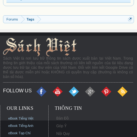
Forums
Tags
Sách Việt là nơi lưu trữ thông tin sách được xuất bản tại Việt Nam. Trong
thông tin giới thiệu của mỗi sách thường có liên kết nguồn của tài liệu đang
được lưu trữ tại các thư viện của Việt Nam. Đối với liên kết Google Drive có
thể tải được miễn phí hoặc KHÔNG có quyền truy cập (thường là không có
bản số hóa).
FOLLOW US
OUR LINKS
THÔNG TIN
Bản Đồ
eBook Tiếng Việt
eBook Tiếng Anh
Góp Ý
eBook Tạp Chí
Nội Quy