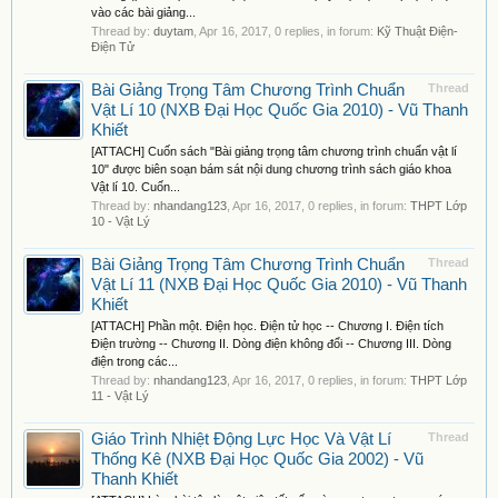
vào các bài giảng...
Thread by:
duytam
,
Apr 16, 2017
, 0 replies, in forum:
Kỹ Thuật Điện-
Điện Tử
Bài Giảng Trọng Tâm Chương Trình Chuẩn
Thread
Vật Lí 10 (NXB Đại Học Quốc Gia 2010) - Vũ Thanh
Khiết
[ATTACH] Cuốn sách "Bài giảng trọng tâm chương trình chuẩn vật lí
10" được biên soạn bám sát nội dung chương trình sách giáo khoa
Vật lí 10. Cuốn...
Thread by:
nhandang123
,
Apr 16, 2017
, 0 replies, in forum:
THPT Lớp
10 - Vật Lý
Bài Giảng Trọng Tâm Chương Trình Chuẩn
Thread
Vật Lí 11 (NXB Đại Học Quốc Gia 2010) - Vũ Thanh
Khiết
[ATTACH] Phần một. Điện học. Điện tử học -- Chương I. Điện tích
Điện trường -- Chương II. Dòng điện không đổi -- Chương III. Dòng
điện trong các...
Thread by:
nhandang123
,
Apr 16, 2017
, 0 replies, in forum:
THPT Lớp
11 - Vật Lý
Giáo Trình Nhiệt Động Lực Học Và Vật Lí
Thread
Thống Kê (NXB Đại Học Quốc Gia 2002) - Vũ
Thanh Khiết