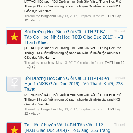
[ATTACH] Bộ sách "Bồi Dưỡng Học Sinh Giỏi Vật Lí Trung Học Phổ
Thông - 13 cuốn"nằm trong bộ sách chuyên đề nhiều tập của NXB
Giáo dục Việt Nam....
Thread by:
thinganbui
,
May 13, 2017
, 0 replies, in forum:
THPT Lớp
12 - Vật Lý
Bồi Dưỡng Học Sinh Giỏi Vật Lí THPT-Bài
Thread
Tập Cơ Học, Nhiệt Học (NXB Giáo Dục 2019) - Vũ
Thanh Khiết
[ATTACH] Bộ sách "Bồi Dưỡng Học Sinh Giỏi Vật Lí Trung Học Phổ
Thông - 13 cuốn"nằm trong bộ sách chuyên đề nhiều tập của NXB
Giáo dục Việt Nam....
Thread by:
quanh.bv
,
May 13, 2017
, 0 replies, in forum:
THPT Lớp 12
- Vật Lý
Bồi Dưỡng Học Sinh Giỏi Vật Lí THPT-Điện
Thread
Học 1 (NXB Giáo Dục 2019) - Vũ Thanh Khiết, 233
Trang
[ATTACH] Bộ sách "Bồi Dưỡng Học Sinh Giỏi Vật Lí Trung Học Phổ
Thông - 13 cuốn"nằm trong bộ sách chuyên đề nhiều tập của NXB
Giáo dục Việt Nam....
Thread by:
thinganbui
,
May 13, 2017
, 0 replies, in forum:
THPT Lớp
12 - Vật Lý
Tài Liệu Chuyên Vật Lí-Bài Tập Vật Lí 12
Thread
(NXB Giáo Dục 2014) - Tô Giang, 256 Trang