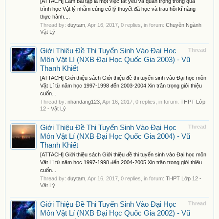
[ATTACH] Làm bài tập là một việc tất yếu và quan trọng trong quá
trình học Vật lý nhằm củng cố lý thuyết đã học và trau hồi kĩ năng
thực hành....
Thread by:
duytam
,
Apr 16, 2017
, 0 replies, in forum:
Chuyên Ngành
Vật Lý
Giới Thiệu Đề Thi Tuyển Sinh Vào Đại Học
Thread
Môn Vật Lí (NXB Đại Học Quốc Gia 2003) - Vũ
Thanh Khiết
[ATTACH] Giới thiệu sách Giới thiệu đề thi tuyển sinh vào Đại học môn
Vật Lí từ năm học 1997-1998 đến 2003-2004 Xin trân trọng giới thiệu
cuốn...
Thread by:
nhandang123
,
Apr 16, 2017
, 0 replies, in forum:
THPT Lớp
12 - Vật Lý
Giới Thiệu Đề Thi Tuyển Sinh Vào Đại Học
Thread
Môn Vật Lí (NXB Đại Học Quốc Gia 2004) - Vũ
Thanh Khiết
[ATTACH] Giới thiệu sách Giới thiệu đề thi tuyển sinh vào Đại học môn
Vật Lí từ năm học 1997-1998 đến 2004-2005 Xin trân trọng giới thiệu
cuốn...
Thread by:
duytam
,
Apr 16, 2017
, 0 replies, in forum:
THPT Lớp 12 -
Vật Lý
Giới Thiệu Đề Thi Tuyển Sinh Vào Đại Học
Thread
Môn Vật Lí (NXB Đại Học Quốc Gia 2002) - Vũ