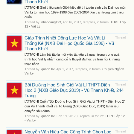
Thanh Khiết
[ATTACH] Giới thiệu sách Giới thiệu đề thi tuyển sinh vào Đại học môn
Vật Lí từ năm học 1997-1998 đến 2003-2004 Xin trân trọng giới thiệu
cuốn...
Thread by:
nhandang123
,
Apr 16, 2017
, 0 replies, in forum:
THPT Lớp
12 - Vật Lý
Giáo Trình Nhiệt Động Lực Học Và Vật Lí
Thread
Thống Kê (NXB Đại Học Quốc Gia 1996) - Vũ
Thanh Khiết
[ATTACH] Làm bài tập là một việc tất yếu và quan trọng trong quá
trình học Vật lý nhằm củng cố lý thuyết đã học và trau hồi kĩ năng
thực hành....
Thread by:
quanh.bv
,
Apr 1, 2017
, 0 replies, in forum:
Chuyên Ngành
Vật Lý
Bồi Dưỡng Học Sinh Giỏi Vật Lí THPT-Điện
Thread
Học 2 (NXB Giáo Dục 2019) - Vũ Thanh Khiết, 244
Trang
[ATTACH] Cuốn "Bồi Dưỡng Học Sinh Giỏi Vật Lí THPT - Điện Học 2"
của Vũ Thanh Khiết và Tô Giang (NXB Giáo Dục, 2019) là tài liệu
chuyên sâu dành...
Thread by:
quanh.bv
,
Feb 19, 2017
, 0 replies, in forum:
THPT Lớp 12
- Vật Lý
Nguyễn Văn Hiệu-Các Công Trình Chọn Lọc
Thread