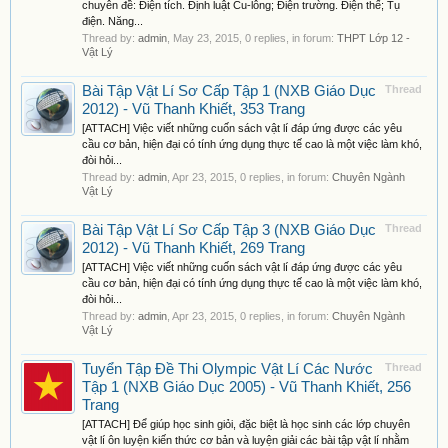
chuyên đề: Điện tích. Định luật Cu-lông; Điện trường. Điện thế; Tụ
điện. Năng...
Thread by:
admin
,
May 23, 2015
, 0 replies, in forum:
THPT Lớp 12 -
Vật Lý
Bài Tập Vật Lí Sơ Cấp Tập 1 (NXB Giáo Dục
Thread
2012) - Vũ Thanh Khiết, 353 Trang
[ATTACH] Việc viết những cuốn sách vật lí đáp ứng được các yêu
cầu cơ bản, hiện đại có tính ứng dụng thực tế cao là một việc làm khó,
đòi hỏi...
Thread by:
admin
,
Apr 23, 2015
, 0 replies, in forum:
Chuyên Ngành
Vật Lý
Bài Tập Vật Lí Sơ Cấp Tập 3 (NXB Giáo Dục
Thread
2012) - Vũ Thanh Khiết, 269 Trang
[ATTACH] Việc viết những cuốn sách vật lí đáp ứng được các yêu
cầu cơ bản, hiện đại có tính ứng dụng thực tế cao là một việc làm khó,
đòi hỏi...
Thread by:
admin
,
Apr 23, 2015
, 0 replies, in forum:
Chuyên Ngành
Vật Lý
Tuyển Tập Đề Thi Olympic Vật Lí Các Nước
Thread
Tập 1 (NXB Giáo Dục 2005) - Vũ Thanh Khiết, 256
Trang
[ATTACH] Để giúp học sinh giỏi, đặc biệt là học sinh các lớp chuyên
vật lí ôn luyện kiến thức cơ bản và luyện giải các bài tập vật lí nhằm