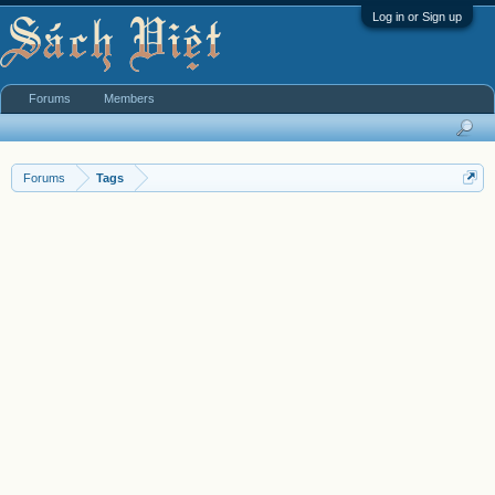
Log in or Sign up
Forums
Members
Forums
Tags