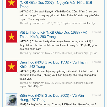
(NXB Giáo Dục 2007) - Nguyễn Văn Hiệu, 516
Trang
[ATTACH] Cuốn sách Nguyễn Văn Hiệu-Các Công Trình Chọn Lọc
mà bạn đang có trong tay gồm hai phần: Phần thứ nhất: Nguyễn Văn
Hiệu – Các công trình...
Thread by:
quanh.bv
,
Jul 15, 2015
, 0 replies, in forum:
Vật Lý Học
Vật Lí Thống Kê (NXB Giáo Dục 1988) - Vũ
Thread
Thanh Khiết, 290 Trang
[ATTACH] Cuốn sách này được soạn theo chương trình vật lý lí
thuyết dành cho học sinh khoa vật lí các trường ĐHSP (do Bộ giáo
dục ban hành năm...
Thread by:
quanh.bv
,
May 27, 2015
, 0 replies, in forum:
Vật Lý Học
Điện Học (NXB Giáo Dục 1998) - Vũ Thanh
Thread
Khiết, 242 Trang
[ATTACH] Mặc dù các hiện tượng trong thiên nhiên thể hiện dưới rất
nhiều vẻ khác nhau, nhưng vật lí học hiện đại cho rằng chúng đều
thuộc vào...
Thread by:
quanh.bv
,
May 26, 2015
, 0 replies, in forum:
Chuyên
Ngành Điện-Điện Tử
Điện Học (NXB Giáo Dục 2009) - Vũ Văn
Thread
Hùng, 197 Trang
[IMG] Sách gồm 3 chương. Chương I. Điện tích - điện trường có 3