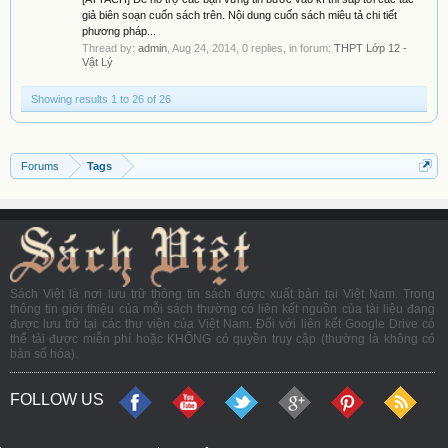
giả biên soạn cuốn sách trên. Nội dung cuốn sách miêu tả chi tiết
phương pháp...
Thread by:
admin
,
Aug 24, 2014
, 0 replies, in forum:
THPT Lớp 12 -
Vật Lý
Showing results 1 to 26 of 26
Forums
Tags
Sách Việt là nơi lưu trữ thông tin sách được xuất bản tại Việt Nam. Trong
thông tin giới thiệu của mỗi sách thường có liên kết nguồn của tài liệu đang
được lưu trữ tại các thư viện của Việt Nam. Đối với liên kết Google Drive có
thể tải được miễn phí hoặc KHÔNG có quyền truy cập (thường là không có
bản số hóa).
FOLLOW US