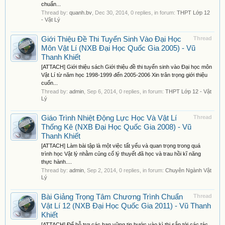
chuẩn...
Thread by:
quanh.bv
,
Dec 30, 2014
, 0 replies, in forum:
THPT Lớp 12
- Vật Lý
Giới Thiệu Đề Thi Tuyển Sinh Vào Đại Học
Thread
Môn Vật Lí (NXB Đại Học Quốc Gia 2005) - Vũ
Thanh Khiết
[ATTACH] Giới thiệu sách Giới thiệu đề thi tuyển sinh vào Đại học môn
Vật Lí từ năm học 1998-1999 đến 2005-2006 Xin trân trọng giới thiệu
cuốn...
Thread by:
admin
,
Sep 6, 2014
, 0 replies, in forum:
THPT Lớp 12 - Vật
Lý
Giáo Trình Nhiệt Động Lực Học Và Vật Lí
Thread
Thống Kê (NXB Đại Học Quốc Gia 2008) - Vũ
Thanh Khiết
[ATTACH] Làm bài tập là một việc tất yếu và quan trọng trong quá
trình học Vật lý nhằm củng cố lý thuyết đã học và trau hồi kĩ năng
thực hành....
Thread by:
admin
,
Sep 2, 2014
, 0 replies, in forum:
Chuyên Ngành Vật
Lý
Bài Giảng Trọng Tâm Chương Trình Chuẩn
Thread
Vật Lí 12 (NXB Đại Học Quốc Gia 2011) - Vũ Thanh
Khiết
[ATTACH] Để hỗ trợ các bạn vững tin bước vào kì thi sắp tới các tác