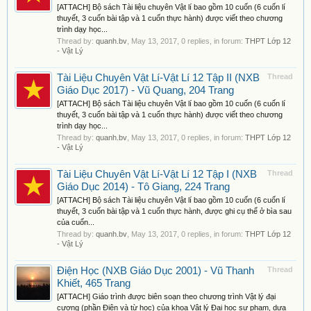
[ATTACH] Bộ sách Tài liệu chuyên Vật lí bao gồm 10 cuốn (6 cuốn lí
thuyết, 3 cuốn bài tập và 1 cuốn thực hành) được viết theo chương
trình dạy học...
Thread by:
quanh.bv
,
May 13, 2017
, 0 replies, in forum:
THPT Lớp 12
- Vật Lý
Tài Liệu Chuyên Vật Lí-Vật Lí 12 Tập II (NXB
Thread
Giáo Dục 2017) - Vũ Quang, 204 Trang
[ATTACH] Bộ sách Tài liệu chuyên Vật lí bao gồm 10 cuốn (6 cuốn lí
thuyết, 3 cuốn bài tập và 1 cuốn thực hành) được viết theo chương
trình dạy học...
Thread by:
quanh.bv
,
May 13, 2017
, 0 replies, in forum:
THPT Lớp 12
- Vật Lý
Tài Liệu Chuyên Vật Lí-Vật Lí 12 Tập I (NXB
Thread
Giáo Dục 2014) - Tô Giang, 224 Trang
[ATTACH] Bộ sách Tài liệu chuyên Vật lí bao gồm 10 cuốn (6 cuốn lí
thuyết, 3 cuốn bài tập và 1 cuốn thực hành, được ghi cụ thể ở bìa sau
của cuốn...
Thread by:
quanh.bv
,
May 13, 2017
, 0 replies, in forum:
THPT Lớp 12
- Vật Lý
Điện Học (NXB Giáo Dục 2001) - Vũ Thanh
Thread
Khiết, 465 Trang
[ATTACH] Giáo trình được biên soạn theo chương trình Vật lý đại
cương (phần Điện và từ học) của khoa Vật lý Đại học sư phạm, dựa