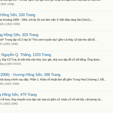
(1902-1996)
Hồng Sển, 330 Trang
ào khoảng 1958 - 1961, khi ấy tôi còn làm việc ở Viện Bảo tàng Sài Gòn(1),...
Sển (1902-1996)
g Hồng Sển, 303 Trang
ới" Trong tập số 2 này là "Thú xem truyện tàu" gồm cả thảy 10 bài như đã kể...
n (1902-1996)
 Nguyễn Q. Thắng, 1203 Trang
ạt Cổ Trai, là một nhà văn hóa, học giả, nhà sưu tập đồ cổ nổi tiếng. Ông được...
ắng (1940-XXXX)
006) - Vương Hồng Sển, 398 Trang
i dung chính sau đây: Phần 1: Khảo về thuật làm đồ gốm Trung Hoa Chương 1: Đồ...
ển (1902-1996)
 Hồng Sển, 479 Trang
ề hưu, ông chuyên sưu tập các loại sứ gốm cổ, khảo cổ về hát bội, cải lương và...
n (1902-1996)