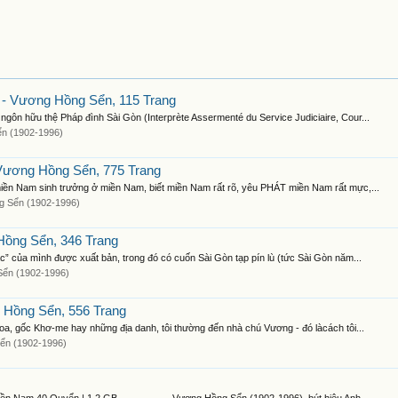
- Vương Hồng Sển, 115 Trang
ôn hữu thệ Pháp đình Sài Gòn (Interprète Assermenté du Service Judiciaire, Cour...
n (1902-1996)
 Vương Hồng Sển, 775 Trang
ền Nam sinh trưởng ở miền Nam, biết miền Nam rất rõ, yêu PHÁT miền Nam rất mực,...
 Sển (1902-1996)
Hồng Sển, 346 Trang
” của mình được xuất bản, trong đó có cuốn Sài Gòn tạp pín lù (tức Sài Gòn năm...
ển (1902-1996)
 Hồng Sển, 556 Trang
, gốc Khơ-me hay những địa danh, tôi thường đến nhà chú Vương - đó làcách tôi...
ển (1902-1996)