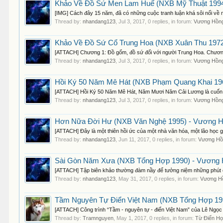
Khảo Về Đồ Sứ Men Lam Huế (NXB Mỹ Thuật 1994
[IMG] Cách đây 15 năm, đã có những cuộc tranh luận khá sôi nổi về m
Thread by:
nhandang123
,
Jul 3, 2017
, 0 replies, in forum:
Vương Hồng
Khảo Về Đồ Sứ Cổ Trung Hoa (NXB Xuân Thu 1972
[ATTACH] Chương 1: Đồ gốm, đồ sứ đối với người Trung Hoa. Chương 
Thread by:
nhandang123
,
Jul 3, 2017
, 0 replies, in forum:
Vương Hồng
Hồi Ký 50 Năm Mê Hát (NXB Phạm Quang Khai 196
[ATTACH] Hồi Ký 50 Năm Mê Hát, Năm Mươi Năm Cải Lương là cuốn s
Thread by:
nhandang123
,
Jul 3, 2017
, 0 replies, in forum:
Vương Hồng
Hơn Nữa Đời Hư (NXB Văn Nghệ 1995) - Vương H
[ATTACH] Đây là một thiên hồi ức của một nhà văn hóa, một lão học 
Thread by:
nhandang123
,
Jun 11, 2017
, 0 replies, in forum:
Vương Hồ
Sài Gòn Năm Xưa (NXB Tổng Hợp 1990) - Vương 
[ATTACH] Tập biên khảo thường đàm nầy để tưởng niệm những phút ê
Thread by:
nhandang123
,
May 31, 2017
, 0 replies, in forum:
Vương Hồ
Tầm Nguyên Tự Điển Việt Nam (NXB Tổng Hợp 1993
[ATTACH] Công trình “Tầm - nguyên tự - điển Việt Nam” của Lê Ngọc Tr
Thread by:
Tramnguyen
,
May 1, 2017
, 0 replies, in forum:
Từ Điển H