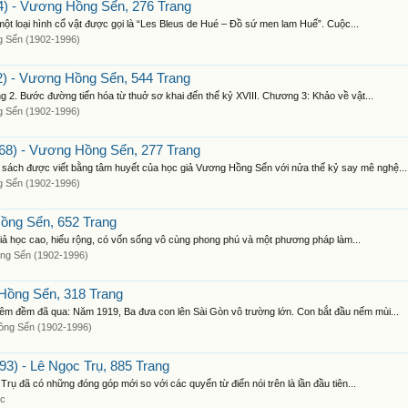
) - Vương Hồng Sển, 276 Trang
ột loại hình cổ vật được gọi là “Les Bleus de Hué – Đồ sứ men lam Huế”. Cuộc...
 Sển (1902-1996)
) - Vương Hồng Sển, 544 Trang
2. Bước đường tiến hóa từ thuở sơ khai đến thế kỷ XVIII. Chương 3: Khảo về vật...
 Sển (1902-1996)
8) - Vương Hồng Sển, 277 Trang
ách được viết bằng tâm huyết của học giả Vương Hồng Sển với nửa thế kỷ say mê nghệ...
 Sển (1902-1996)
ồng Sển, 652 Trang
giả học cao, hiểu rộng, có vốn sống vô cùng phong phú và một phương pháp làm...
ng Sển (1902-1996)
Hồng Sển, 318 Trang
m đềm đã qua: Năm 1919, Ba đưa con lên Sài Gòn vô trường lớn. Con bắt đầu nếm mùi...
ng Sển (1902-1996)
) - Lê Ngọc Trụ, 885 Trang
ụ đã có những đóng góp mới so với các quyển từ điển nói trên là lần đầu tiên...
ọc