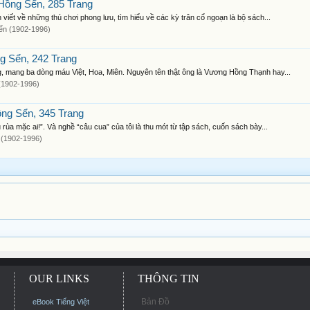
Hồng Sển, 285 Trang
iết về những thú chơi phong lưu, tìm hiểu về các kỳ trân cổ ngoạn là bộ sách...
n (1902-1996)
 Sển, 242 Trang
, mang ba dòng máu Việt, Hoa, Miên. Nguyên tên thật ông là Vương Hồng Thạnh hay...
(1902-1996)
ng Sển, 345 Trang
ùa mặc ai!”. Và nghề “câu cua” của tôi là thu mót từ tập sách, cuốn sách bày...
(1902-1996)
OUR LINKS
THÔNG TIN
Bản Đồ
eBook Tiếng Việt