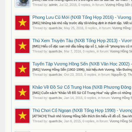
Thread by:
admin
,
Jul 12, 2016
, 0 replies, in forum:
Vương Hồng Sển 
Phong Lưu Cũ Mới (NXB Tổng Hợp 2016) - Vương 
[IMG] Những bài nhỏ nầy trước đây tôi không định in thành tập. Viết v
Thread by:
quanh.bv
,
May 25, 2016
, 0 replies, in forum:
Vương Hồng 
Thú Xem Truyện Tàu (NXB Tổng Hợp 2013) - Vươn
[IMG] Hiếu cổ đặc san mở đầu bằng tập số 1, luận về "phong lưu cũ m
Thread by:
quanh.bv
,
Mar 7, 2016
, 0 replies, in forum:
Vương Hồng Sể
Tuyển Tập Vương Hồng Sển (NXB Văn Học 2002) -
[IMG] Vương Hồng Sển (1902-1996), bút hiệu Anh Vương, Vân Đường, Đ
Thread by:
quanh.bv
,
Oct 23, 2015
, 0 replies, in forum:
Nguyễn Q. Th
Khảo Về Đồ Sứ Cổ Trung Hoa (NXB Phương Đông 2
[IMG] Cuốn sách "Khảo Về Đồ Sứ Cổ Trung Hoa" này gồm có những nộ
Thread by:
quanh.bv
,
Jan 14, 2015
, 0 replies, in forum:
Vương Hồng S
Thú Chơi Cổ Ngoạn (NXB Tổng Hợp 1990) - Vương
[ATTACH] Thuở nhỏ Vương Hồng Sển thích tìm hiểu về đồ cổ. Sau khi v
Thread by:
quanh.bv
,
Jan 6, 2015
, 0 replies, in forum:
Vương Hồng Sể