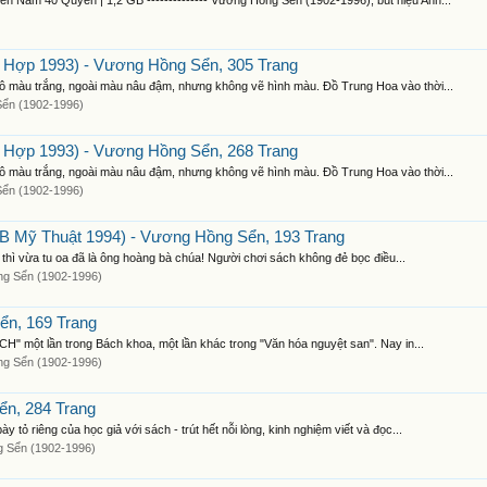
am 40 Quyển | 1,2 GB -------------- Vương Hồng Sển (1902-1996), bút hiệu Anh...
Hợp 1993) - Vương Hồng Sển, 305 Trang
tô màu trắng, ngoài màu nâu đậm, nhưng không vẽ hình màu. Ðồ Trung Hoa vào thời...
ển (1902-1996)
Hợp 1993) - Vương Hồng Sển, 268 Trang
tô màu trắng, ngoài màu nâu đậm, nhưng không vẽ hình màu. Ðồ Trung Hoa vào thời...
ển (1902-1996)
B Mỹ Thuật 1994) - Vương Hồng Sển, 193 Trang
ời thì vừa tu oa đã là ông hoàng bà chúa! Người chơi sách không đẻ bọc điều...
g Sển (1902-1996)
ển, 169 Trang
CH" một lần trong Bách khoa, một lần khác trong "Văn hóa nguyệt san". Nay in...
g Sển (1902-1996)
ển, 284 Trang
tỏ riêng của học giả với sách - trút hết nỗi lòng, kinh nghiệm viết và đọc...
 Sển (1902-1996)