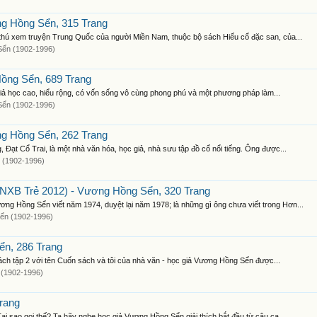
g Hồng Sển, 315 Trang
 thú xem truyện Trung Quốc của người Miền Nam, thuộc bộ sách Hiếu cổ đặc san, của...
ển (1902-1996)
ồng Sển, 689 Trang
giả học cao, hiểu rộng, có vốn sống vô cùng phong phú và một phương pháp làm...
ển (1902-1996)
g Hồng Sển, 262 Trang
ạt Cổ Trai, là một nhà văn hóa, học giả, nhà sưu tập đồ cổ nổi tiếng. Ông được...
 (1902-1996)
NXB Trẻ 2012) - Vương Hồng Sển, 320 Trang
g Hồng Sển viết năm 1974, duyệt lại năm 1978; là những gì ông chưa viết trong Hơn...
ển (1902-1996)
ển, 286 Trang
ách tập 2 với tên Cuốn sách và tôi của nhà văn - học giả Vương Hồng Sển được...
(1902-1996)
rang
ại sao gọi thế? Ta hãy nghe học giả Vương Hồng Sển giải thích bắt đầu từ câu ca...