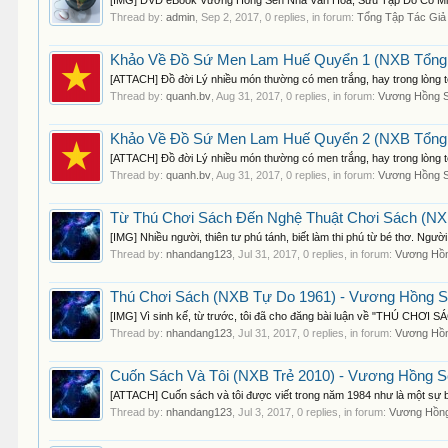
[IMG] DVD eBook Vương Hồng Sển Nhà Văn Hóa, Sưu Tập Đồ Cổ Miền N
Thread by:
admin
,
Sep 2, 2017
, 0 replies, in forum:
Tổng Tập Tác Giả
Khảo Về Đồ Sứ Men Lam Huế Quyển 1 (NXB Tổng 
[ATTACH] Đồ đời Lý nhiều món thường có men trắng, hay trong lòng 
Thread by:
quanh.bv
,
Aug 31, 2017
, 0 replies, in forum:
Vương Hồng S
Khảo Về Đồ Sứ Men Lam Huế Quyển 2 (NXB Tổng 
[ATTACH] Đồ đời Lý nhiều món thường có men trắng, hay trong lòng 
Thread by:
quanh.bv
,
Aug 31, 2017
, 0 replies, in forum:
Vương Hồng S
Từ Thú Chơi Sách Đến Nghệ Thuật Chơi Sách (NX
[IMG] Nhiều người, thiên tư phú tánh, biết làm thi phú từ bé thơ. Ngư
Thread by:
nhandang123
,
Jul 31, 2017
, 0 replies, in forum:
Vương Hồn
Thú Chơi Sách (NXB Tự Do 1961) - Vương Hồng S
[IMG] Vì sinh kế, từ trước, tôi đã cho đăng bài luận về "THÚ CHƠI SÁ
Thread by:
nhandang123
,
Jul 31, 2017
, 0 replies, in forum:
Vương Hồn
Cuốn Sách Và Tôi (NXB Trẻ 2010) - Vương Hồng S
[ATTACH] Cuốn sách và tôi được viết trong năm 1984 như là một sự bày 
Thread by:
nhandang123
,
Jul 3, 2017
, 0 replies, in forum:
Vương Hồng