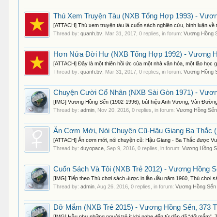
Thú Xem Truyện Tàu (NXB Tổng Hợp 1993) - Vươn
[ATTACH] Thú xem truyện tàu là cuốn sách nghiên cứu, bình luận về
Thread by:
quanh.bv
,
Mar 31, 2017
, 0 replies, in forum:
Vương Hồng S
Hơn Nửa Đời Hư (NXB Tổng Hợp 1992) - Vương H
[ATTACH] Đây là một thiên hồi ức của một nhà văn hóa, một lão học 
Thread by:
quanh.bv
,
Mar 31, 2017
, 0 replies, in forum:
Vương Hồng S
Chuyện Cười Cổ Nhân (NXB Sài Gòn 1971) - Vươn
[IMG] Vương Hồng Sển (1902-1996), bút hiệu Anh Vương, Vân Đường, Đ
Thread by:
admin
,
Nov 20, 2016
, 0 replies, in forum:
Vương Hồng Sển
Ăn Cơm Mới, Nói Chuyện Cũ-Hậu Giang Ba Thắc (
[ATTACH] Ăn cơm mới, nói chuyện cũ: Hậu Giang - Ba Thắc được Vươn
Thread by:
duyopace
,
Sep 9, 2016
, 0 replies, in forum:
Vương Hồng S
Cuốn Sách Và Tôi (NXB Trẻ 2012) - Vương Hồng S
[IMG] Tiếp theo Thú chơi sách được in lần đầu năm 1960, Thú chơi s
Thread by:
admin
,
Aug 26, 2016
, 0 replies, in forum:
Vương Hồng Sển 
Dỡ Mắm (NXB Trẻ 2015) - Vương Hồng Sển, 373 T
[IMG] Hầu như những người trẻ ít khi nghe đến từ dân dã “dỡ mắm”. T