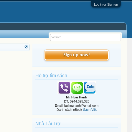
Log in or Sign up
Sign up now!
Hỗ trợ tìm sách
Mr. Hữu Hạnh
ĐT: 0944.625.325
Email: buihuuhanh@gmail.com
Danh sách eBook
Sách Việt
Nhà Tài Trợ