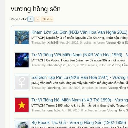
vương hồng sển
Page 1 of 2
1
2
Next >
Khám Lớn Sài Gòn (NXB Văn Hóa Văn Nghệ 2011) 
[ATTACH] Người ấy là cố nhân Nguyễn Văn Khương, chức đậu thông ng
Thread by:
Xnhi345
,
Aug 24, 2022
, 0 replies, in forum:
Vương Hồng Sể
Tự Vị Tiếng Việt Miền Nam (NXB Văn Hóa 1993) -
[ATTACH] Cụ Vương Hồng Sến (năm nay đã ngoài 90) là một người mi
Thread by:
nhandang123
,
Apr 9, 2022
, 0 replies, in forum:
Vương Hồng
Sài Gòn Tạp Pín Lù (NXB Văn Hóa 1997) - Vương 
[IMG] Vào buổi vãn niên, ông có mấy tác phẩm mà ông cho là “tâm đắc
Thread by:
YenHong
,
Dec 16, 2020
, 0 replies, in forum:
Vương Hồng S
Tự Vị Tiếng Nói Miền Nam (NXB Trẻ 1999) - Vương
[ATTACH] Trước 1995, những khi thắc mắc về những từ gốc Trung Hoa
Thread by:
quanh.bv
,
Apr 16, 2018
, 0 replies, in forum:
Vương Hồng S
Bộ Ebook Tác Giả - Vương Hồng Sển (1902-1996)