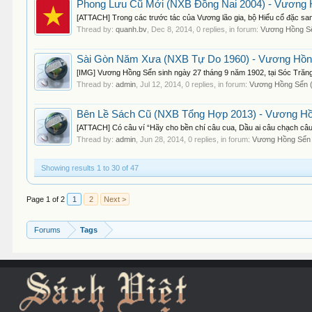
Phong Lưu Cũ Mới (NXB Đồng Nai 2004) - Vương 
[ATTACH] Trong các trước tác của Vương lão gia, bộ Hiếu cổ đặc san v
Thread by:
quanh.bv
,
Dec 8, 2014
, 0 replies, in forum:
Vương Hồng Sể
Sài Gòn Năm Xưa (NXB Tự Do 1960) - Vương Hồng
[IMG] Vương Hồng Sển sinh ngày 27 tháng 9 năm 1902, tại Sóc Trăng
Thread by:
admin
,
Jul 12, 2014
, 0 replies, in forum:
Vương Hồng Sển 
Bên Lề Sách Cũ (NXB Tổng Hợp 2013) - Vương Hồ
[ATTACH] Có câu ví “Hãy cho bền chí câu cua, Dầu ai câu chạch câu r
Thread by:
admin
,
Jun 28, 2014
, 0 replies, in forum:
Vương Hồng Sển 
Showing results 1 to 30 of 47
Page 1 of 2
1
2
Next >
Forums
Tags