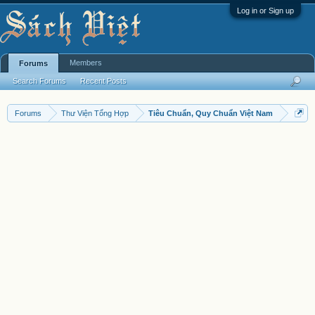
Log in or Sign up
Members
Forums
Search Forums
Recent Posts
Forums
Thư Viện Tổng Hợp
Tiêu Chuẩn, Quy Chuẩn Việt Nam