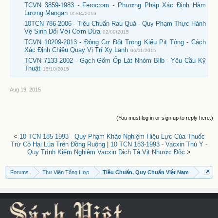
TCVN 3859-1983 - Ferocrom - Phương Pháp Xác Định Hàm
Lượng Mangan
05/04/2016
10TCN 786-2006 - Tiêu Chuẩn Rau Quả - Quy Phạm Thực Hành
Vệ Sinh Đối Với Cơm Dừa
02/09/2015
TCVN 10209-2013 - Động Cơ Đốt Trong Kiểu Pit Tông - Cách
Xác Định Chiều Quay Vị Trí Xy Lanh
06/11/2015
TCVN 7133-2002 - Gạch Gốm Ốp Lát Nhóm Bllb - Yêu Cầu Kỹ
Thuật
15/10/2015
Aug 19, 2015
(You must log in or sign up to reply here.)
<
10 TCN 185-1993 - Quy Phạm Khảo Nghiệm Hiệu Lực Của Thuốc
Trừ Cỏ Hại Lúa Trên Đồng Ruộng
|
10 TCN 183-1993 - Vacxin Thú Y -
Quy Trình Kiểm Nghiệm Vacxin Dịch Tả Vịt Nhược Độc
>
Forums
Thư Viện Tổng Hợp
Tiêu Chuẩn, Quy Chuẩn Việt Nam