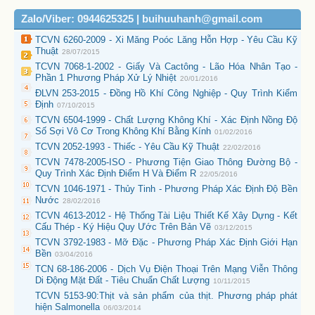
Zalo/Viber: 0944625325 | buihuuhanh@gmail.com
TCVN 6260-2009 - Xi Măng Poóc Lăng Hỗn Hợp - Yêu Cầu Kỹ
Thuật
28/07/2015
TCVN 7068-1-2002 - Giấy Và Cactông - Lão Hóa Nhân Tạo -
Phần 1 Phương Pháp Xử Lý Nhiệt
20/01/2016
ĐLVN 253-2015 - Đồng Hồ Khí Công Nghiệp - Quy Trình Kiểm
Định
07/10/2015
TCVN 6504-1999 - Chất Lượng Không Khí - Xác Định Nồng Độ
Số Sợi Vô Cơ Trong Không Khí Bằng Kính
01/02/2016
TCVN 2052-1993 - Thiếc - Yêu Cầu Kỹ Thuật
22/02/2016
TCVN 7478-2005-ISO - Phương Tiện Giao Thông Đường Bộ -
Quy Trình Xác Định Điểm H Và Điểm R
22/05/2016
TCVN 1046-1971 - Thủy Tinh - Phương Pháp Xác Định Độ Bền
Nước
28/02/2016
TCVN 4613-2012 - Hệ Thống Tài Liệu Thiết Kế Xây Dựng - Kết
Cấu Thép - Ký Hiệu Quy Ước Trên Bản Vẽ
03/12/2015
TCVN 3792-1983 - Mỡ Đặc - Phương Pháp Xác Định Giới Hạn
Bền
03/04/2016
TCN 68-186-2006 - Dịch Vụ Điện Thoại Trên Mạng Viễn Thông
Di Động Mặt Đất - Tiêu Chuẩn Chất Lượng
10/11/2015
TCVN 5153-90:Thịt và sản phẩm của thịt. Phương pháp phát
hiện Salmonella
06/03/2014