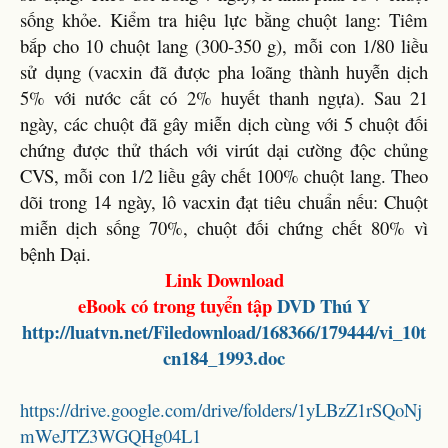
sống khỏe. Kiểm tra hiệu lực bằng chuột lang: Tiêm
bắp cho 10 chuột lang (300-350 g), mỗi con 1/80 liều
sử dụng (vacxin đã được pha loãng thành huyễn dịch
5% với nước cất có 2% huyết thanh ngựa). Sau 21
ngày, các chuột đã gây miễn dịch cùng với 5 chuột đối
chứng được thử thách với virút dại cường độc chủng
CVS, mỗi con 1/2 liều gây chết 100% chuột lang. Theo
dõi trong 14 ngày, lô vacxin đạt tiêu chuẩn nếu: Chuột
miễn dịch sống 70%, chuột đối chứng chết 80% vì
bệnh Dại.
Link Download
eBook có trong tuyển tập
DVD
Thú Y
http://luatvn.net/Filedownload/168366/179444/vi_10t
cn184_1993.doc
https://drive.google.com/drive/folders/1yLBzZ1rSQoNj
mWeJTZ3WGQHg04L1