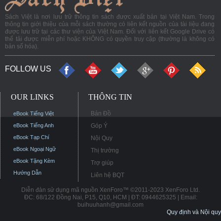
Sách Việt là nơi lưu trữ thông tin sách được xuất bản tại Việt Nam. Trong
thông tin giới thiệu của mỗi sách thường có liên kết nguồn của tài liệu đang
được lưu trữ tại các thư viện của Việt Nam. Đối với liên kết Google Drive có
thể tải được miễn phí hoặc KHÔNG có quyền truy cập (thường là không có
bản số hóa).
FOLLOW US
OUR LINKS
THÔNG TIN
Bản Đồ
eBook Tiếng Việt
eBook Tiếng Anh
Góp Ý
eBook Tạp Chí
Nội Quy
eBook Ngoại Ngữ
Thị trường
eBook Tặng Kèm
Trợ giúp
Hướng Dẫn
Liên hệ BQT
Diễn đàn sử dụng mã nguồn XenForo™ ©2011-2023 XenForo Ltd.
ĐC: 68/122 Đồng Nai, P15, Q10, HCM | ĐT: 0944625325 | Email:
buihuuhanh@gmail.com
Quy định và Nội quy