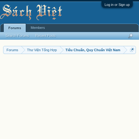
Log in or Sign up
Members
Forums
Search Forums
Recent Posts
Forums
Thư Viện Tổng Hợp
Tiêu Chuẩn, Quy Chuẩn Việt Nam