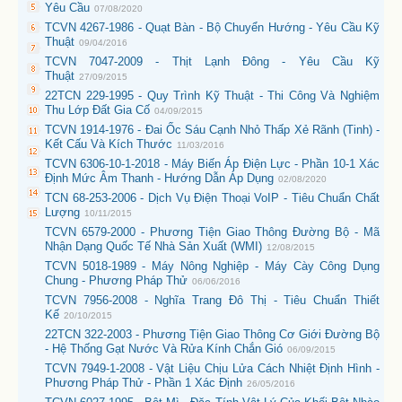
Yêu Cầu
07/08/2020
TCVN 4267-1986 - Quạt Bàn - Bộ Chuyển Hướng - Yêu Cầu Kỹ
Thuật
09/04/2016
TCVN 7047-2009 - Thịt Lạnh Đông - Yêu Cầu Kỹ
Thuật
27/09/2015
22TCN 229-1995 - Quy Trình Kỹ Thuật - Thi Công Và Nghiệm
Thu Lớp Đất Gia Cố
04/09/2015
TCVN 1914-1976 - Đai Ốc Sáu Cạnh Nhỏ Thấp Xẻ Rãnh (Tinh) -
Kết Cấu Và Kích Thước
11/03/2016
TCVN 6306-10-1-2018 - Máy Biến Áp Điện Lực - Phần 10-1 Xác
Định Mức Âm Thanh - Hướng Dẫn Áp Dụng
02/08/2020
TCN 68-253-2006 - Dịch Vụ Điện Thoại VoIP - Tiêu Chuẩn Chất
Lượng
10/11/2015
TCVN 6579-2000 - Phương Tiện Giao Thông Đường Bộ - Mã
Nhận Dạng Quốc Tế Nhà Sản Xuất (WMI)
12/08/2015
TCVN 5018-1989 - Máy Nông Nghiệp - Máy Cày Công Dụng
Chung - Phương Pháp Thử
06/06/2016
TCVN 7956-2008 - Nghĩa Trang Đô Thị - Tiêu Chuẩn Thiết
Kế
20/10/2015
22TCN 322-2003 - Phương Tiện Giao Thông Cơ Giới Đường Bộ
- Hệ Thống Gạt Nước Và Rửa Kính Chắn Gió
06/09/2015
TCVN 7949-1-2008 - Vật Liệu Chịu Lửa Cách Nhiệt Định Hình -
Phương Pháp Thử - Phần 1 Xác Định
26/05/2016