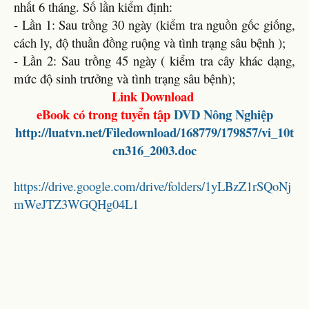
nhất 6 tháng. Số lần kiểm định:
- Lần 1: Sau trồng 30 ngày (kiểm tra nguồn gốc giống,
cách ly, độ thuần đồng ruộng và tình trạng sâu bệnh );
- Lần 2: Sau trồng 45 ngày ( kiểm tra cây khác dạng,
mức độ sinh trưởng và tình trạng sâu bệnh);
Link Download
eBook có trong tuyển tập
DVD Nông Nghiệp
http://luatvn.net/Filedownload/168779/179857/vi_10t
cn316_2003.doc
https://drive.google.com/drive/folders/1yLBzZ1rSQoNj
mWeJTZ3WGQHg04L1