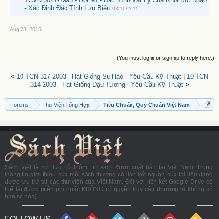
TCVN 6027-1995 - Bột Mì - Đặc Tính Vật Lý Của Khối Bột Nhào
- Xác Định Đặc Tính Lưu Biến
03/10/2015
Aug 28, 2015
(You must log in or sign up to reply here.)
<
10 TCN 317-2003 - Hạt Giống Su Hào - Yêu Cầu Kỹ Thuật
|
10 TCN
314-2003 - Hạt Giống Đậu Tương - Yêu Cầu Kỹ Thuật
>
Forums
Thư Viện Tổng Hợp
Tiêu Chuẩn, Quy Chuẩn Việt Nam
Sách Việt là nơi lưu trữ thông tin sách được xuất bản tại Việt Nam. Trong
thông tin giới thiệu của mỗi sách thường có liên kết nguồn của tài liệu đang
được lưu trữ tại các thư viện của Việt Nam. Đối với liên kết Google Drive có
thể tải được miễn phí hoặc KHÔNG có quyền truy cập (thường là không có
bản số hóa).
FOLLOW US