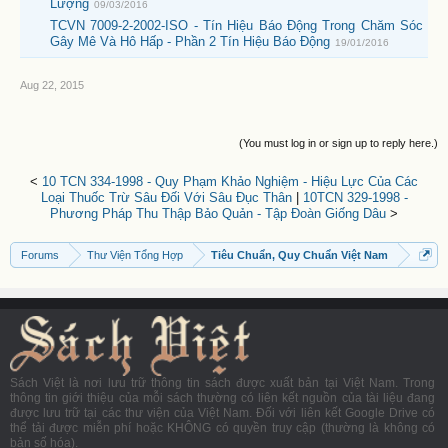
Lượng
09/03/2016
TCVN 7009-2-2002-ISO - Tín Hiệu Báo Động Trong Chăm Sóc
Gây Mê Và Hô Hấp - Phần 2 Tín Hiệu Báo Động
19/01/2016
Aug 22, 2015
(You must log in or sign up to reply here.)
<
10 TCN 334-1998 - Quy Phạm Khảo Nghiệm - Hiệu Lực Của Các
Loại Thuốc Trừ Sâu Đối Với Sâu Đục Thân
|
10TCN 329-1998 -
Phương Pháp Thu Thập Bảo Quản - Tập Đoàn Giống Dâu
>
Forums
Thư Viện Tổng Hợp
Tiêu Chuẩn, Quy Chuẩn Việt Nam
Sách Việt là nơi lưu trữ thông tin sách được xuất bản tại Việt Nam. Trong
thông tin giới thiệu của mỗi sách thường có liên kết nguồn của tài liệu đang
được lưu trữ tại các thư viện của Việt Nam. Đối với liên kết Google Drive có
thể tải được miễn phí hoặc KHÔNG có quyền truy cập (thường là không có
bản số hóa).