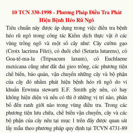
10 TCN 330-1998 - Phương Pháp Điều Tra Phát
Hiện Bệnh Héo Rũ Ngô
Tiêu chuẩn này được áp dụng trong việc điều tra bệnh
héo rũ ngô trong công tác Kiểm dịch thực vật ở các
vùng trồng ngô và một số cây như: Cây cườm gạo
(Croix lacrima Filei), cỏ đuôi chó (Setaria lutarens), cỏ
Goa-tê-ma-la (Tripsacum laxum), cỏ Euchlaene
mexicana cũng như đất đai gieo trồng, các phương tiện
chế biến, bảo quản, vận chuyển những cây và bộ phận
của cây đó nhằm phát hiện bệnh héo rũ ngô do vi
khuẩn Erwinia stewarti E.F. Smith gây nên, có hay
không hiện diện và nếu có thì ở những vị trí nào, phân
bố đến ranh giới nào trong vùng điều tra. Trong các
phương tiện lưu chứa, chế biến vận chuyển, cây và các
bộ phận của cây nêu tại mục 1 trên đây được quan sát
lấy mẫu theo phương pháp quy định tại TCVN 4731-89