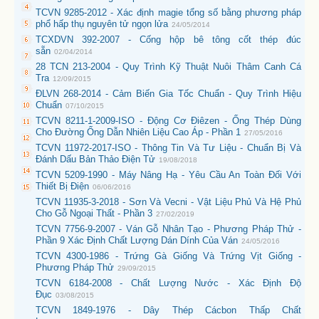
TCVN 9285-2012 - Xác định magie tổng số bằng phương pháp
phổ hấp thụ nguyên tử ngọn lửa
24/05/2014
TCXDVN 392-2007 - Cống hộp bê tông cốt thép đúc
sẵn
02/04/2014
28 TCN 213-2004 - Quy Trình Kỹ Thuật Nuôi Thâm Canh Cá
Tra
12/09/2015
ĐLVN 268-2014 - Cảm Biến Gia Tốc Chuẩn - Quy Trình Hiệu
Chuẩn
07/10/2015
TCVN 8211-1-2009-ISO - Động Cơ Điêzen - Ống Thép Dùng
Cho Đường Ống Dẫn Nhiên Liệu Cao Áp - Phần 1
27/05/2016
TCVN 11972-2017-ISO - Thông Tin Và Tư Liệu - Chuẩn Bị Và
Đánh Dấu Bản Thảo Điện Tử
19/08/2018
TCVN 5209-1990 - Máy Nâng Hạ - Yêu Cầu An Toàn Đối Với
Thiết Bị Điện
06/06/2016
TCVN 11935-3-2018 - Sơn Và Vecni - Vật Liệu Phủ Và Hệ Phủ
Cho Gỗ Ngoại Thất - Phần 3
27/02/2019
TCVN 7756-9-2007 - Ván Gỗ Nhân Tạo - Phương Pháp Thử -
Phần 9 Xác Định Chất Lượng Dán Dính Của Ván
24/05/2016
TCVN 4300-1986 - Trứng Gà Giống Và Trứng Vịt Giống -
Phương Pháp Thử
29/09/2015
TCVN 6184-2008 - Chất Lượng Nước - Xác Định Độ
Đục
03/08/2015
TCVN 1849-1976 - Dây Thép Cácbon Thấp Chất