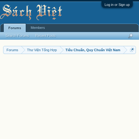
Log in or Sign up
Members
Forums
Search Forums
Recent Posts
Forums
Thư Viện Tổng Hợp
Tiêu Chuẩn, Quy Chuẩn Việt Nam