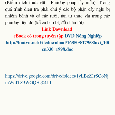
(Kiểm dịch thực vật - Phương pháp lấy mẫu). Trong
quá trình điều tra phải chú ý các bộ phận cây nghi bị
nhiễm bệnh và cả rác rưởi, tàn tư thực vật trong các
phương tiện đó (kể cả bao bì, đồ chèn lót).
Link Download
eBook có trong tuyển tập
DVD Nông Nghiệp
http://luatvn.net/Filedownload/168508/179586/vi_10t
cn330_1998.doc
https://drive.google.com/drive/folders/1yLBzZ1rSQoNj
mWeJTZ3WGQHg04L1