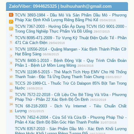
Zalo/Viber: 0944625325 | buihuuhanh@gmail.com
TCVN 3893-1984 - Dầu Mỏ Và Sản Phẩm Dầu Mỏ - Phương
Pháp Xác Định Khối Lượng Riêng Bằng Phù Kế
05/04/2016
TCVN 7367-2003 - Hướng Dẫn Áp Dụng TCVN ISO 9001-2000 -
Trong Công Nghiệp Thực Phẩm Và Đồ Uống
29/07/2015
TCVN 8095-471-2009 - Từ Vựng Kỹ Thuật Điện Quốc Tế - Phần
471 Cái Cách Điện
29/04/2016
TCVN 10556-2014 - Quặng Mangan - Xác Định Thành Phần Cỡ
Hạt Bằng Sàng
06/08/2015
TCVN 8400-1-2010 - Bệnh Động Vật - Quy Trình Chẩn Đoán
Phần 1 - Bệnh Lở Mồm Long Móng
28/04/2016
TCVN 11198-5-2015 - Thẻ Mạch Tích Hợp EMV Cho Hệ Thống
Thanh Toán - Đặc Tả Ứng Dụng Thanh Toán Chung
03/01/2017
TCCS 20-1989-CL - Thuốc Trừ Cỏ Dalapon 85% Bột Tan Trong
Nước
19/06/2016
TCVN 7572-22-2018 - Cốt Liệu Cho Bê Tông Và Vữa - Phương
Pháp Thử - Phần 22 Xác Định Độ Ổn Định
28/02/2019
TCN 68-218-2003 - Dịch Vụ Internet - Tiêu Chuẩn Chất
Lượng
15/11/2015
TCVN 7452-4-2004 - Cửa Sổ Và Cửa Đi - Phương Pháp Thử -
Phần 4 Xác Định Độ Bền Góc Hàn Thanh Profile
31/07/2016
TCVN 8357-2010 - Sản Phẩm Dầu Mỏ - Xác Định Khối Lượng
Riêng Hoặc Khối Lượng Riêng Tương Đối
19/12/2015