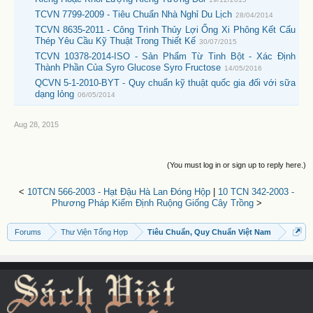
TCVN 7799-2009 - Tiêu Chuẩn Nhà Nghỉ Du Lịch
28/04/2014
TCVN 8635-2011 - Công Trình Thủy Lợi Ống Xi Phông Kết Cấu
Thép Yêu Cầu Kỹ Thuật Trong Thiết Kế
30/07/2015
TCVN 10378-2014-ISO - Sản Phẩm Từ Tinh Bột - Xác Định
Thành Phần Của Syro Glucose Syro Fructose
14/05/2016
QCVN 5-1-2010-BYT - Quy chuẩn kỹ thuật quốc gia đối với sữa
dạng lỏng
06/05/2014
Aug 28, 2015
(You must log in or sign up to reply here.)
<
10TCN 566-2003 - Hạt Đậu Hà Lan Đóng Hộp
|
10 TCN 342-2003 -
Phương Pháp Kiểm Định Ruộng Giống Cây Trồng
>
Forums
Thư Viện Tổng Hợp
Tiêu Chuẩn, Quy Chuẩn Việt Nam