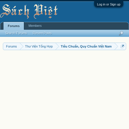
Log in or Sign up
Members
Forums
Search Forums
Recent Posts
Forums
Thư Viện Tổng Hợp
Tiêu Chuẩn, Quy Chuẩn Việt Nam