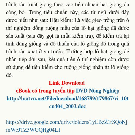
trình sản xuất giống theo các tiêu chuẩn hạt giống đã
công bố. Trong tiêu chuẩn này, các từ ngữ dưới đây
được hiểu như sau: Hậu kiểm: Là việc gieo trồng trên ô
thí nghiệm đồng ruộng mẫu của lô hạt giống đã được
sản xuất (sau đây gọi là mẫu kiểm tra), để kiểm tra lại
tính đúng giống và độ thuần của lô giống đó trong quá
trình sản xuất ở vụ trước. Trường hợp lô hạt giống để
nhân tiếp đời sau, kết quả trên ô thí nghiệm còn được
sử dụng để tiền kiểm cho ruộng giống nhân từ lô giống
đó.
Link Download
eBook có trong tuyển tập
DVD Nông Nghiệp
http://luatvn.net/Filedownload/168789/179867/vi_10t
cn404_2003.doc
https://drive.google.com/drive/folders/1yLBzZ1rSQoNj
mWeJTZ3WGQHg04L1