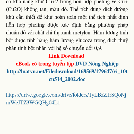
có khả năng khử Cu+2 trong hỗn hợp pheling về Cu+
(Cu2O) không tan, màu đỏ. Thể tích dung dịch đường
khử cần thiết để khử hoàn toàn một thể tích nhất định
hỗn hợp pheling được xác định bằng phương pháp
chuẩn độ với chất chỉ thị xanh metylen. Hàm lượng tinh
bột được tính bằng hàm lượng glucoza trong dịch thuỷ
phân tinh bột nhân với hệ số chuyển đổi 0,9.
Link Download
eBook có trong tuyển tập
DVD Nông Nghiệp
http://luatvn.net/Filedownload/168569/179647/vi_10t
cn514_2002.doc
https://drive.google.com/drive/folders/1yLBzZ1rSQoNj
mWeJTZ3WGQHg04L1