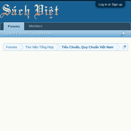
Log in or Sign up
Members
Forums
Search Forums
Recent Posts
Forums
Thư Viện Tổng Hợp
Tiêu Chuẩn, Quy Chuẩn Việt Nam