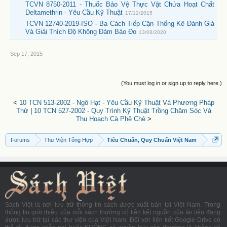
TCVN 8750-2011 - Thuốc Bảo Vệ Thực Vật Chứa Hoạt Chất
Deltamethrin - Yêu Cầu Kỹ Thuật
17/12/2015
TCVN 12740-2019-ISO - Ba Cách Tiếp Cận Thống Kê Đánh Giá
Và Giải Thích Độ Không Đảm Bảo Đo
13/08/2020
Sep 17, 2015
(You must log in or sign up to reply here.)
<
10 TCN 513-2002 - Ngô Hạt - Yêu Cầu Kỹ Thuật Và Phương Pháp
Thử
|
10 TCN 527-2002 - Quy Trình Kỹ Thuật Trồng Chăm Sóc Và
Thu Hoạch Cà Phê Chè
>
Forums
Thư Viện Tổng Hợp
Tiêu Chuẩn, Quy Chuẩn Việt Nam
Sách Việt là nơi lưu trữ thông tin sách được xuất bản tại Việt Nam. Trong
thông tin giới thiệu của mỗi sách thường có liên kết nguồn của tài liệu đang
được lưu trữ tại các thư viện của Việt Nam. Đối với liên kết Google Drive có