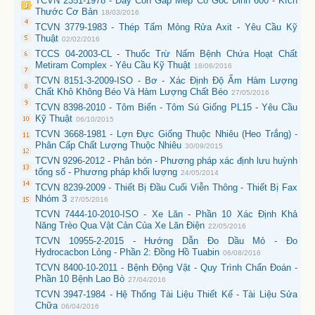
TCVN 2351-1978 - Đáy Côn Gấp Mép Có Góc Đỉnh 600 - Kích
Thước Cơ Bản
18/03/2016
TCVN 3779-1983 - Thép Tấm Mỏng Rửa Axit - Yêu Cầu Kỹ
Thuật
02/02/2016
TCCS 04-2003-CL - Thuốc Trừ Nấm Bệnh Chứa Hoạt Chất
Metiram Complex - Yêu Cầu Kỹ Thuật
18/06/2016
TCVN 8151-3-2009-ISO - Bơ - Xác Định Độ Ẩm Hàm Lượng
Chất Khô Không Béo Và Hàm Lượng Chất Béo
27/05/2016
TCVN 8398-2010 - Tôm Biển - Tôm Sú Giống PL15 - Yêu Cầu
Kỹ Thuật
06/10/2015
TCVN 3668-1981 - Lợn Đực Giống Thuộc Nhiêu (Heo Trắng) -
Phân Cấp Chất Lượng Thuộc Nhiêu
30/09/2015
TCVN 9296-2012 - Phân bón - Phương pháp xác định lưu huỳnh
tổng số - Phương pháp khối lượng
24/05/2014
TCVN 8239-2009 - Thiết Bị Đầu Cuối Viễn Thông - Thiết Bị Fax
Nhóm 3
27/05/2016
TCVN 7444-10-2010-ISO - Xe Lăn - Phần 10 Xác Định Khả
Năng Trèo Qua Vật Cản Của Xe Lăn Điện
22/05/2016
TCVN 10955-2-2015 - Hướng Dẫn Đo Dầu Mỏ - Đo
Hydrocacbon Lỏng - Phần 2: Đồng Hồ Tuabin
06/08/2016
TCVN 8400-10-2011 - Bệnh Động Vật - Quy Trình Chẩn Đoán -
Phần 10 Bệnh Lao Bò
27/04/2016
TCVN 3947-1984 - Hệ Thống Tài Liệu Thiết Kế - Tài Liệu Sửa
Chữa
06/04/2016