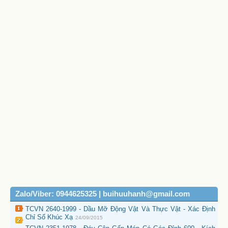
Zalo/Viber: 0944625325 | buihuuhanh@gmail.com
TCVN 2640-1999 - Dầu Mỡ Động Vật Và Thực Vật - Xác Định
Chỉ Số Khúc Xạ
24/09/2015