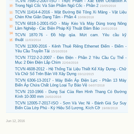
TCVN 7595-2-2007-ISO - Thực Phẩm - Xác Định Ocratoxin A
Trong Ngũ Cốc Và Sản Phẩm Ngũ Cốc - Phần 2
23/05/2016
TCVN 11414-4-2016 - Mặt Đường Bê Tông Xi Măng - Vật Liệu
Chèn Khe Giãn Dạng Tấm - Phần 4
10/08/2018
TCVN 6818-1-2001-ISO - Máy Kéo Và Máy Dùng trong Nông
Lâm Nghiệp - Các Biện Pháp Kỹ Thuật Đảm Bảo
24/01/2016
TCVN 1870:76 - Đồ hộp qủa. Mứt cam. Yêu cầu kỹ
thuật
11/03/2014
TCVN 11300-2016 - Kênh Thuê Riêng Ethernet Điểm - Điểm -
Yêu Cầu Truyền Tải
15/10/2016
TCVN 7722-2-2-2007 - Đèn Điện - Phần 2 Yêu Cầu Cụ Thể -
Mục 2 Đèn Điện Lắp Chìm
22/04/2016
TCVN 4608-2012 - Hệ Thống Tài Liệu Thiết Kế Xây Dựng - Chữ
Và Chữ Số Trên Bản Vẽ Xây Dựng
03/12/2015
TCVN 6306-13-2017 - Máy Biến Áp Điện Lực - Phần 13 Máy
Biến Áp Chứa Chất Lỏng Loại Tự Bảo Vệ
04/07/2018
TCVN 210-1966 - Dung Sai Của Ren Hình Thang Có Đường
Kính 10-300 mm
24/02/2016
TCVN 12005-7-2017-ISO - Sơn Và Vec Ni - Đánh Giá Sự Suy
Biến Của Lớp Phủ - Ký Hiệu Số Lượng, Kích Cỡ
19/08/2018
Jun 12, 2016