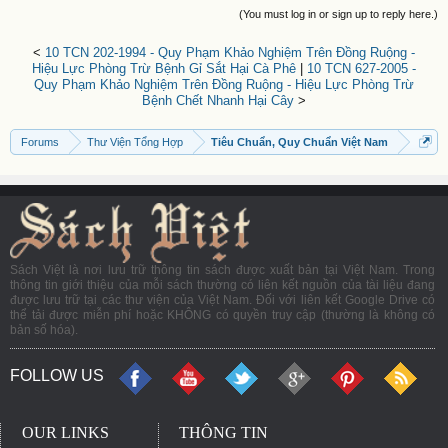
(You must log in or sign up to reply here.)
<
10 TCN 202-1994 - Quy Phạm Khảo Nghiệm Trên Đồng Ruộng -
Hiệu Lực Phòng Trừ Bệnh Gỉ Sắt Hại Cà Phê
|
10 TCN 627-2005 -
Quy Phạm Khảo Nghiệm Trên Đồng Ruộng - Hiệu Lực Phòng Trừ
Bệnh Chết Nhanh Hại Cây
>
Forums
Thư Viện Tổng Hợp
Tiêu Chuẩn, Quy Chuẩn Việt Nam
Sách Việt là nơi lưu trữ thông tin sách được xuất bản tại Việt Nam. Trong
thông tin giới thiệu của mỗi sách thường có liên kết nguồn của tài liệu đang
được lưu trữ tại các thư viện của Việt Nam. Đối với liên kết Google Drive có
thể tải được miễn phí hoặc KHÔNG có quyền truy cập (thường là không có
bản số hóa).
FOLLOW US
OUR LINKS
THÔNG TIN