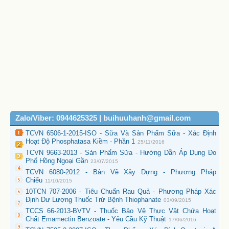
Zalo/Viber: 0944625325 | buihuuhanh@gmail.com
TCVN 6506-1-2015-ISO - Sữa Và Sản Phẩm Sữa - Xác Định
Hoạt Độ Phosphatasa Kiềm - Phần 1
25/11/2016
TCVN 9663-2013 - Sản Phẩm Sữa - Hướng Dẫn Áp Dụng Đo
Phổ Hồng Ngoại Gần
23/07/2015
TCVN 6080-2012 - Bản Vẽ Xây Dựng - Phương Pháp
Chiếu
11/10/2015
10TCN 707-2006 - Tiêu Chuẩn Rau Quả - Phương Pháp Xác
Định Dư Lượng Thuốc Trừ Bệnh Thiophanate
03/09/2015
TCCS 66-2013-BVTV - Thuốc Bảo Vệ Thực Vật Chứa Hoạt
Chất Emamectin Benzoate - Yêu Cầu Kỹ Thuật
17/06/2016