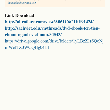
buihuuhanh@gmail.com
Link Download
http://nitroflare.com/view/A061C6C1EE91424/
http://sachviet.edu.vn/threads/dvd-ebook-tcn-tieu-
chuan-nganh-viet-nam.34543/
https://drive.google.com/drive/folders/1yLBzZ1rSQoNj
mWeJTZ3WGQHg04L1