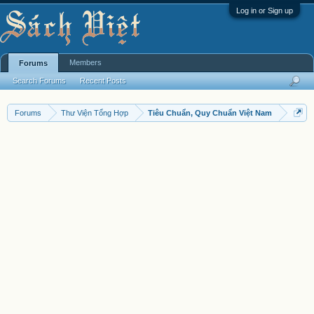
Log in or Sign up
Members
Forums
Search Forums
Recent Posts
Forums
Thư Viện Tổng Hợp
Tiêu Chuẩn, Quy Chuẩn Việt Nam