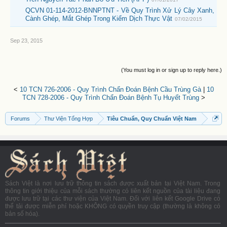
QCVN 01-114-2012-BNNPTNT - Về Quy Trình Xử Lý Cây Xanh,
Cành Ghép, Mắt Ghép Trong Kiểm Dịch Thực Vật
07/02/2015
Sep 23, 2015
(You must log in or sign up to reply here.)
<
10 TCN 726-2006 - Quy Trình Chẩn Đoán Bệnh Cầu Trùng Gà
|
10
TCN 728-2006 - Quy Trình Chẩn Đoán Bệnh Tụ Huyết Trùng
>
Forums
Thư Viện Tổng Hợp
Tiêu Chuẩn, Quy Chuẩn Việt Nam
Sách Việt là nơi lưu trữ thông tin sách được xuất bản tại Việt Nam. Trong
thông tin giới thiệu của mỗi sách thường có liên kết nguồn của tài liệu đang
được lưu trữ tại các thư viện của Việt Nam. Đối với liên kết Google Drive có
thể tải được miễn phí hoặc KHÔNG có quyền truy cập (thường là không có
bản số hóa).