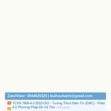
Zalo/Viber: 0944625325 | buihuuhanh@gmail.com
TCVN 7909-4-2-2015-ISO - Tương Thích Điện Từ (EMC) - Phần
4-2 Phương Pháp Đo Và Thử
17/01/2016