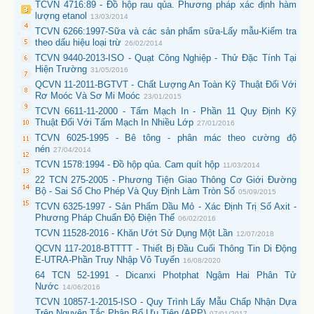
TCVN 4716:89 - Đồ hộp rau qủa. Phương pháp xác định hàm
lượng etanol
13/03/2014
TCVN 6266:1997-Sữa và các sản phẩm sữa-Lấy mẫu-Kiểm tra
theo dấu hiệu loại trừ
26/02/2014
TCVN 9440-2013-ISO - Quạt Công Nghiệp - Thử Đặc Tính Tại
Hiện Trường
31/05/2016
QCVN 11-2011-BGTVT - Chất Lượng An Toàn Kỹ Thuật Đối Với
Rơ Moóc Và Sơ Mi Moóc
23/01/2015
TCVN 6611-11-2000 - Tấm Mạch In - Phần 11 Quy Định Kỹ
Thuật Đối Với Tấm Mạch In Nhiều Lớp
27/01/2016
TCVN 6025-1995 - Bê tông - phân mác theo cường độ
nén
27/04/2014
TCVN 1578:1994 - Đồ hộp qủa. Cam quít hộp
11/03/2014
22 TCN 275-2005 - Phương Tiện Giao Thông Cơ Giới Đường
Bộ - Sai Số Cho Phép Và Quy Định Làm Tròn Số
05/09/2015
TCVN 6325-1997 - Sản Phẩm Dầu Mỏ - Xác Định Trị Số Axit -
Phương Pháp Chuẩn Độ Điện Thế
06/02/2016
TCVN 11528-2016 - Khăn Ướt Sử Dụng Một Lần
12/07/2018
QCVN 117-2018-BTTTT - Thiết Bị Đầu Cuối Thông Tin Di Động
E-UTRA-Phần Truy Nhập Vô Tuyến
16/08/2020
64 TCN 52-1991 - Dicanxi Photphat Ngậm Hai Phân Tử
Nước
14/06/2016
TCVN 10857-1-2015-ISO - Quy Trình Lấy Mẫu Chấp Nhận Dựa
Trên Nguyên Tắc Phân Bổ Ưu Tiên (APP)
07/01/2017