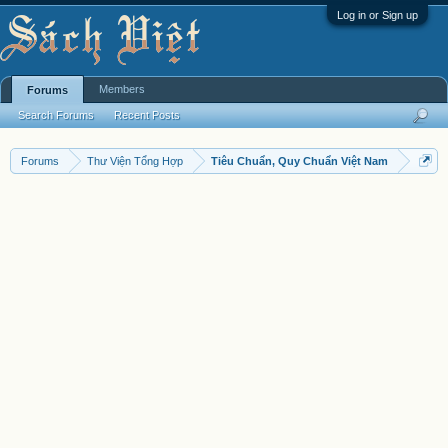
Log in or Sign up
Members
Forums
Search Forums
Recent Posts
Forums
Thư Viện Tổng Hợp
Tiêu Chuẩn, Quy Chuẩn Việt Nam