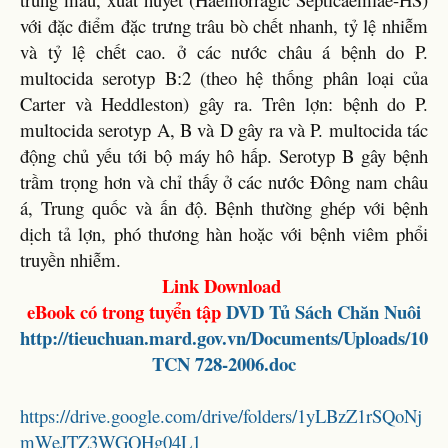
với đặc điểm đặc trưng trâu bò chết nhanh, tỷ lệ nhiễm
và tỷ lệ chết cao. ở các nước châu á bệnh do P.
multocida serotyp B:2 (theo hệ thống phân loại của
Carter và Heddleston) gây ra. Trên lợn: bệnh do P.
multocida serotyp A, B và D gây ra và P. multocida tác
động chủ yếu tới bộ máy hô hấp. Serotyp B gây bệnh
trầm trọng hơn và chỉ thấy ở các nước Đông nam châu
á, Trung quốc và ấn độ. Bệnh thường ghép với bệnh
dịch tả lợn, phó thương hàn hoặc với bệnh viêm phổi
truyền nhiễm.
Link Download
eBook có trong tuyển tập
DVD
Tủ Sách Chăn Nuôi
http://tieuchuan.mard.gov.vn/Documents/Uploads/10
TCN 728-2006.doc
https://drive.google.com/drive/folders/1yLBzZ1rSQoNj
mWeJTZ3WGQHg04L1