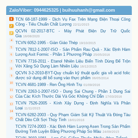
Zalo/Viber: 0944625325 | buihuuhanh@gmail.com
TCN 68-187-1999 - Dịch Vụ Fax Trên Mạng Điện Thoại Công
Cộng - Tiêu Chuẩn Chất Lượng
22/11/2015
QCVN 02-2017-BTC - Máy Phát Điện Dự Trữ Quốc
Gia
16/08/2020
TCVN 6052-1995 - Giàn Giáo Thép
19/10/2015
TCVN 7812-1-2007-ISO - Sản Phẩm Rau Quả - Xác Định Hàm
Lượng Axit Formic - Phần 1 Phương Pháp
25/05/2016
TCVN 7716-2011 - Etanol Nhiên Liệu Biến Tính Dùng Để Trộn
Với Xăng Sử Dụng Làm Nhiên Liệu
16/12/2015
QCVN 3-2-2010-BYT-Quy chuẩn kỹ thuật quốc gia về acid folic
được sử dụng để bổ sung vào thực phẩm
06/05/2014
TCVN 4681-1989 - Ren Ống Hình Trụ
01/09/2016
TCVN 2263-1-2007-ISO - Dung Sai Chung - Phần 1 Dung Sai
Của Các Kích Thước Dài Và Góc Không Chỉ Dẫn
17/03/2016
TCVN 7526-2005 - Kính Xây Dựng - Định Nghĩa Và Phân
Loại
11/11/2015
TCVN 6282-2003 - Quy Phạm Giám Sát Kỹ Thuật Và Đóng Tàu
Chất Dẻo Cốt Sợi Thủy Tinh
18/01/2016
TCVN 7274-2003 - Xác Định Hàm Lượng Asen Trong Sản Phẩm
Đường Tinh Luyện Bằng Phương Pháp So Màu
24/09/2015