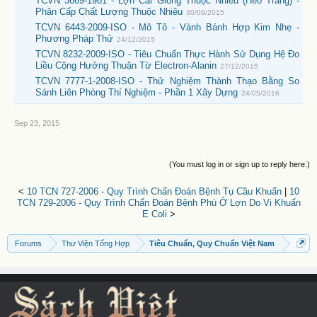
TCVN 3669-1981 - Lợn Cái Giống Thuộc Nhiêu (Heo Trắng) -
Phân Cấp Chất Lượng Thuộc Nhiêu
30/09/2015
TCVN 6443-2009-ISO - Mô Tô - Vành Bánh Hợp Kim Nhẹ -
Phương Pháp Thử
24/12/2015
TCVN 8232-2009-ISO - Tiêu Chuẩn Thực Hành Sử Dụng Hệ Đo
Liều Cộng Hưởng Thuận Từ Electron-Alanin
27/12/2015
TCVN 7777-1-2008-ISO - Thử Nghiệm Thành Thạo Bằng So
Sánh Liên Phòng Thí Nghiệm - Phần 1 Xây Dựng
24/05/2016
Sep 23, 2015
(You must log in or sign up to reply here.)
<
10 TCN 727-2006 - Quy Trình Chẩn Đoán Bệnh Tụ Cầu Khuẩn
|
10
TCN 729-2006 - Quy Trình Chẩn Đoán Bệnh Phù Ở Lợn Do Vi Khuẩn
E Coli
>
Forums
Thư Viện Tổng Hợp
Tiêu Chuẩn, Quy Chuẩn Việt Nam