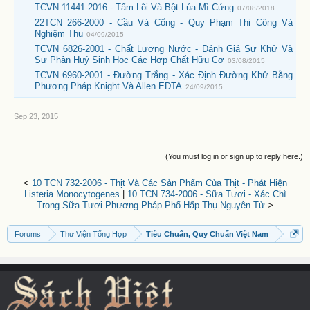
TCVN 11441-2016 - Tấm Lõi Và Bột Lúa Mì Cứng
07/08/2018
22TCN 266-2000 - Cầu Và Cống - Quy Phạm Thi Công Và
Nghiệm Thu
04/09/2015
TCVN 6826-2001 - Chất Lượng Nước - Đánh Giá Sự Khử Và
Sự Phân Huỷ Sinh Học Các Hợp Chất Hữu Cơ
03/08/2015
TCVN 6960-2001 - Đường Trắng - Xác Định Đường Khử Bằng
Phương Pháp Knight Và Allen EDTA
24/09/2015
Sep 23, 2015
(You must log in or sign up to reply here.)
<
10 TCN 732-2006 - Thịt Và Các Sản Phẩm Của Thịt - Phát Hiện
Listeria Monocytogenes
|
10 TCN 734-2006 - Sữa Tươi - Xác Chì
Trong Sữa Tươi Phương Pháp Phổ Hấp Thụ Nguyên Tử
>
Forums
Thư Viện Tổng Hợp
Tiêu Chuẩn, Quy Chuẩn Việt Nam