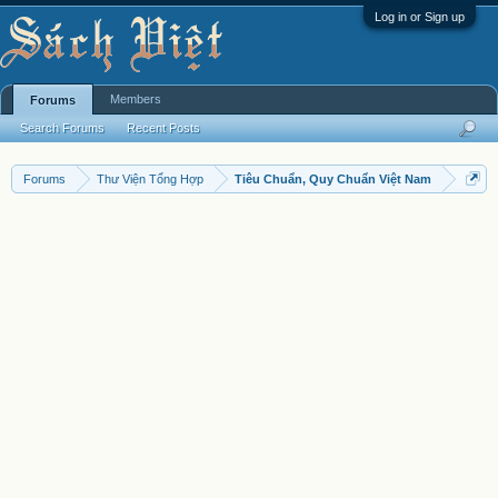
Log in or Sign up
Members
Forums
Search Forums
Recent Posts
Forums
Thư Viện Tổng Hợp
Tiêu Chuẩn, Quy Chuẩn Việt Nam