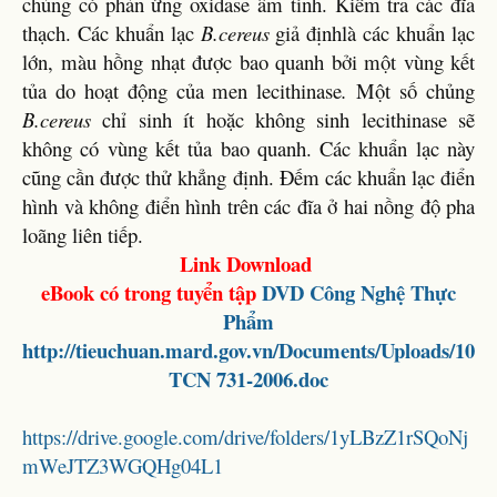
chủng có phản ứng oxidase âm tính. Kiểm tra các đĩa
thạch. Các khuẩn lạc
B.cereus
giả địnhlà các khuẩn lạc
lớn, màu hồng nhạt được bao quanh bởi một vùng kết
tủa do hoạt động của men lecithinase
.
Một số chủng
B.cereus
chỉ sinh ít hoặc không sinh lecithinase sẽ
không có vùng kết tủa bao quanh. Các khuẩn lạc này
cũng cần được thử khẳng định. Đếm các khuẩn lạc điển
hình và không điển hình trên các đĩa ở hai nồng độ pha
loãng liên tiếp.
Link Download
eBook có trong tuyển tập
DVD
Công Nghệ Thực
Phẩm
http://tieuchuan.mard.gov.vn/Documents/Uploads/10
TCN 731-2006.doc
https://drive.google.com/drive/folders/1yLBzZ1rSQoNj
mWeJTZ3WGQHg04L1