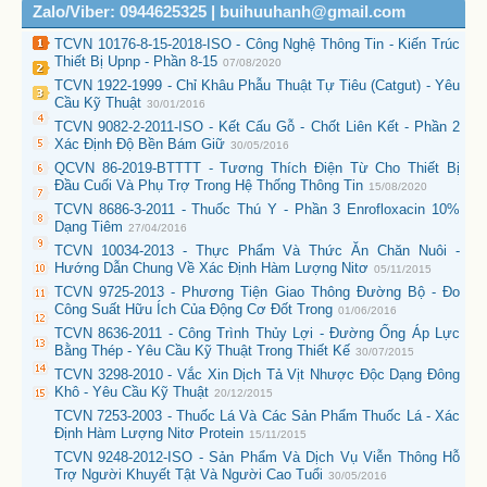
Zalo/Viber: 0944625325 | buihuuhanh@gmail.com
TCVN 10176-8-15-2018-ISO - Công Nghệ Thông Tin - Kiến Trúc
Thiết Bị Upnp - Phần 8-15
07/08/2020
TCVN 1922-1999 - Chỉ Khâu Phẫu Thuật Tự Tiêu (Catgut) - Yêu
Cầu Kỹ Thuật
30/01/2016
TCVN 9082-2-2011-ISO - Kết Cấu Gỗ - Chốt Liên Kết - Phần 2
Xác Định Độ Bền Bám Giữ
30/05/2016
QCVN 86-2019-BTTTT - Tương Thích Điện Từ Cho Thiết Bị
Đầu Cuối Và Phụ Trợ Trong Hệ Thống Thông Tin
15/08/2020
TCVN 8686-3-2011 - Thuốc Thú Y - Phần 3 Enrofloxacin 10%
Dạng Tiêm
27/04/2016
TCVN 10034-2013 - Thực Phẩm Và Thức Ăn Chăn Nuôi -
Hướng Dẫn Chung Về Xác Định Hàm Lượng Nitơ
05/11/2015
TCVN 9725-2013 - Phương Tiện Giao Thông Đường Bộ - Đo
Công Suất Hữu Ích Của Động Cơ Đốt Trong
01/06/2016
TCVN 8636-2011 - Công Trình Thủy Lợi - Đường Ống Áp Lực
Bằng Thép - Yêu Cầu Kỹ Thuật Trong Thiết Kế
30/07/2015
TCVN 3298-2010 - Vắc Xin Dịch Tả Vịt Nhược Độc Dạng Đông
Khô - Yêu Cầu Kỹ Thuật
20/12/2015
TCVN 7253-2003 - Thuốc Lá Và Các Sản Phẩm Thuốc Lá - Xác
Định Hàm Lượng Nitơ Protein
15/11/2015
TCVN 9248-2012-ISO - Sản Phẩm Và Dịch Vụ Viễn Thông Hỗ
Trợ Người Khuyết Tật Và Người Cao Tuổi
30/05/2016